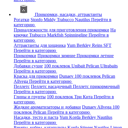
Прикормки, насадки, аттрактанты
Рогатки
Stonfo
Middy
Trabucco
Nautilus
Перейти в
категорию
Принадлежности для приготовления прикормки
На
крючке
Trabucco
Markfish
Spinningline
Перейти в
категорию
Аттрактанты для хищника
Yum
Berkley
Reins
SFT
Перейти в категорию
Прикормки
Прикормки зимние
Прикормки летние
Перейти в категорию
Добавки сухие
100 поклевок
Unibait
Pelican
Ultrabaits
Перейти в категорию
Краска для прикормки
Dunaev
100 поклевок
Pelican
Allvega
Перейти в категорию
Пеллетс
Пеллетс насадочный
Пеллетс прикормочный
Перейти в категорию
Глины и грунты
100 поклевок
Три Кита
Перейти в
категорию
Жидкие ароматизаторы и добавки
Dunaev
Allvega
100
поклевок
Pelican
Перейти в категорию
Насадки, тесто и паста
Yum
Korda
Berkley
Nautilus
Перейти в категорию
Ракеты, кобры, катапульты
Korda
Stinger
Nautilus
Liman