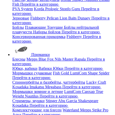
Fish
Перейти в категорию
PVA System
Korda
Prologic
Stonfo
Guru
Перейти в
категорию
Зерновые
Fishberry
Pelican
Lion Baits
Dunaev
Перейти в
категорию
Бойлы
Плавающие
Тонущие
Бойлы нейтральной
плавучести
Наборы бойлов
Перейти в категорию
Консервированная прикормка
Fishberry
Перейти в
категорию
Приманки
Блесны
Mepps
Blue Fox
Nils Master
Rapala
Перейти в
категорию
Юбки, вабики
Вабики
Юбки
Перейти в категорию
Мормышки судаковые
Fish Gold
LumiCom
Shape
Spider
Перейти в категорию
Спиннербейты и баззбейты, чаттербейты
Lucky Craft
Kosadaka
Imakatsu
Megabass
Перейти в категорию
Мормышки зимние и летние
LumiCom
Санхар
True
Weight
Nautilus
Перейти в категорию
Стримеры, мушки
Stinger
Abu Garcia
Shakespeare
Kosadaka
Перейти в категорию
Комплектующие для блесен
Waterland
Mepps
Strike Pro
Aqua
Перейти в категорию