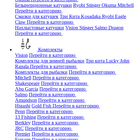
Безынерционные катушки
Ryobi
Stinger
Okuma
Mitchell
Перейти в категорию
Смазки для катушек
Три Кита
Kosadaka
Ryobi
Eagle
Claw
Перейти в категорию
Нахлыстовые катушки
Vision
Stinger
Salmo
Dragon
Перейти в категорию
Комплекты
Vision
Перейти в категорию
Комплекты для зимней рыбалки
Три кита
Lucky John
Rapala
Перейти в категорию
Комплекты для рыбалки
Перейти в категорию
Mitchell
Перейти в категорию
Shakespeare
Перейти в категорию
Abu Garcia
Перейти в категорию
Salmo
Перейти в категорию
Amundson
Перейти в категорию
Higashi
Gold Fish
Перейти в категорию
Penn
Перейти в категорию
13 Fishing
Перейти в категорию
Berkley
Перейти в категорию
JRC
Перейти в категорию
Premier
Перейти в категорию
Forsage
Перейти в категорию