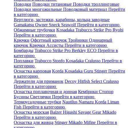
Поводки
Поводки титановые
Поводки троллинговые
Поводки многожильные
Поводковый материал
Перейти
в категорию
Вертлюги, застежки, карабины, кольца заводные
Gamakatsu
Owner
Sneck
Seawolf
Перейти в категорию
Обжимные трубочки
Kosadaka
Trabucco
Strike Pro
Ryobi
Перейти в категорию
Крючки
Офсетный крючок
Тройники
Одинарный
крючок
Крючки Ассисты
Перейти в категорию
Бомбарды
Trabucco
Strike Pro
Berkley
ECO
Перейти в
категорию
Поплавки
Trabucco
Stonfo
Kosadaka
Cralusso
Перейти в
категорию
Оснастка карповая
Korda
Kosadaka
Guru
Stinger
Перейти
в категорию
Держатели для приманок
Decoy
Hitfish
Select
Cralusso
Перейти в категорию
Оснастка поплавочная и донная
Кембрики
Стопор
Бусины
Светлячки
Перейти в категорию
Термоусадочные трубки
Nautilus
Namazu
Korda
Liman
Fish
Перейти в категорию
Оснастка морская
Balzer
Higashi
Savage Gear
Mikado
Перейти в категорию
Оснастка для живца
Stinger
Mikado
Mifine
Перейти в
категорию