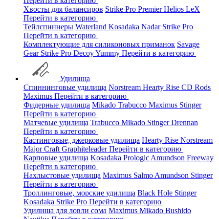
Перейти в категорию
Хвосты для балансиров
Strike Pro
Premier
Helios
LeX
Перейти в категорию
Тейлспиннеры
Waterland
Kosadaka
Nadar
Strike Pro
Перейти в категорию
Комплектующие для силиконовых приманок
Savage
Gear
Strike Pro
Decoy
Yummy
Перейти в категорию
Удилища
Спиннинговые удилища
Norstream
Hearty Rise
CD Rods
Maximus
Перейти в категорию
Фидерные удилища
Mikado
Trabucco
Maximus
Stinger
Перейти в категорию
Матчевые удилища
Trabucco
Mikado
Stinger
Drennan
Перейти в категорию
Кастинговые, джерковые удилища
Hearty Rise
Norstream
Major Craft
Graphiteleader
Перейти в категорию
Карповые удилища
Kosadaka
Prologic
Amundson
Freeway
Перейти в категорию
Нахлыстовые удилища
Maximus
Salmo
Amundson
Stinger
Перейти в категорию
Троллинговые, морские удилища
Black Hole
Stinger
Kosadaka
Strike Pro
Перейти в категорию
Удилища для ловли сома
Maximus
Mikado
Bushido