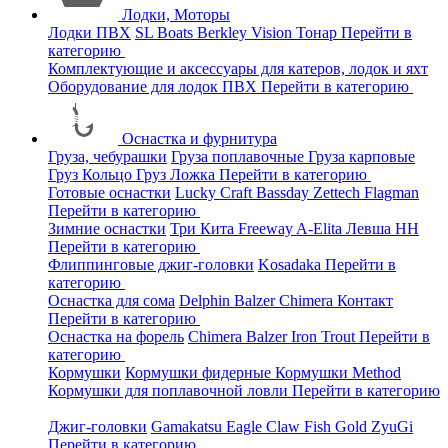
Лодки, Моторы
Лодки ПВХ
SL Boats
Berkley
Vision
Тонар
Перейти в
категорию
Комплектующие и аксессуары для катеров, лодок и яхт
Оборудование для лодок ПВХ
Перейти в категорию
Оснастка и фурнитура
Груза, чебурашки
Груза поплавочные
Груза карповые
Груз Кольцо
Груз Ложка
Перейти в категорию
Готовые оснастки
Lucky Craft
Bassday
Zettech
Flagman
Перейти в категорию
Зимние оснастки
Три Кита
Freeway
A-Elita
Левша НН
Перейти в категорию
Флиппинговые джиг-головки
Kosadaka
Перейти в
категорию
Оснастка для сома
Delphin
Balzer
Chimera
Контакт
Перейти в категорию
Оснастка на форель
Chimera
Balzer
Iron Trout
Перейти в
категорию
Кормушки
Кормушки фидерные
Кормушки Method
Кормушки для поплавочной ловли
Перейти в категорию
Джиг-головки
Gamakatsu
Eagle Claw
Fish Gold
ZyuGi
Перейти в категорию