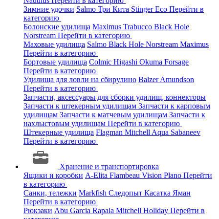
Nautilus
Перейти в категорию
Зимние удочки
Salmo
Три Кита
Stinger
Eco
Перейти в
категорию
Болонские удилища
Maximus
Trabucco
Black Hole
Norstream
Перейти в категорию
Маховые удилища
Salmo
Black Hole
Norstream
Maximus
Перейти в категорию
Бортовые удилища
Colmic
Higashi
Okuma
Forsage
Перейти в категорию
Удилища для ловли на сбирулино
Balzer
Amundson
Перейти в категорию
Запчасти, аксессуары для сборки удилищ, коннекторы
Запчасти к штекерным удилищам
Запчасти к карповым
удилищам
Запчасти к матчевым удилищам
Запчасти к
нахлыстовым удилищам
Перейти в категорию
Штекерные удилища
Flagman
Mitchell
Aqua
Sabaneev
Перейти в категорию
Хранение и транспортировка
Ящики и коробки
A-Elita
Flambeau
Vision
Plano
Перейти
в категорию
Санки, тележки
Markfish
Следопыт
Касатка
Яман
Перейти в категорию
Рюкзаки
Abu Garcia
Rapala
Mitchell
Holiday
Перейти в