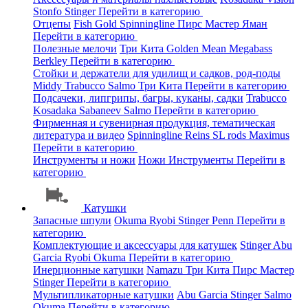
Stonfo
Stinger
Перейти в категорию
Отцепы
Fish Gold
Spinningline
Пирс Мастер
Яман
Перейти в категорию
Полезные мелочи
Три Кита
Golden Mean
Megabass
Berkley
Перейти в категорию
Стойки и держатели для удилищ и садков, род-поды
Middy
Trabucco
Salmo
Три Кита
Перейти в категорию
Подсачеки, липгрипы, багры, куканы, садки
Trabucco
Kosadaka
Sabaneev
Salmo
Перейти в категорию
Фирменная и сувенирная продукция, тематическая
литература и видео
Spinningline
Reins
SL rods
Maximus
Перейти в категорию
Инструменты и ножи
Ножи
Инструменты
Перейти в
категорию
Катушки
Запасные шпули
Okuma
Ryobi
Stinger
Penn
Перейти в
категорию
Комплектующие и аксессуары для катушек
Stinger
Abu
Garcia
Ryobi
Okuma
Перейти в категорию
Инерционные катушки
Namazu
Три Кита
Пирс Мастер
Stinger
Перейти в категорию
Мультипликаторные катушки
Abu Garcia
Stinger
Salmo
Okuma
Перейти в категорию