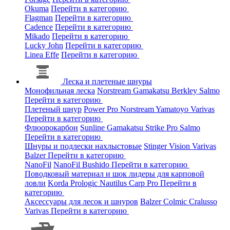
Okuma
Перейти в категорию
Flagman
Перейти в категорию
Cadence
Перейти в категорию
Mikado
Перейти в категорию
Lucky John
Перейти в категорию
Linea Effe
Перейти в категорию
Леска и плетеные шнуры
Монофильная леска
Norstream
Gamakatsu
Berkley
Salmo
Перейти в категорию
Плетеный шнур
Power Pro
Norstream
Yamatoyo
Varivas
Перейти в категорию
Флюорокарбон
Sunline
Gamakatsu
Strike Pro
Salmo
Перейти в категорию
Шнуры и подлески нахлыстовые
Stinger
Vision
Varivas
Balzer
Перейти в категорию
NanoFil
NanoFil
Bushido
Перейти в категорию
Поводковый материал и шок лидеры для карповой
ловли
Korda
Prologic
Nautilus
Carp Pro
Перейти в
категорию
Аксессуары для лесок и шнуров
Balzer
Colmic
Cralusso
Varivas
Перейти в категорию