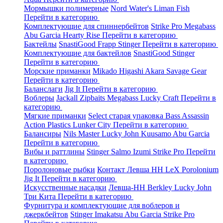
Мормышки полимерные
Nord Water's
Liman Fish
Перейти в категорию
Комплектующие для спиннербейтов
Strike Pro
Megabass
Abu Garcia
Hearty Rise
Перейти в категорию
Бактейлы
SnastiGood
Frapp
Stinger
Перейти в категорию
Комплектующие для бактейлов
SnastiGood
Stinger
Перейти в категорию
Морские приманки
Mikado
Higashi
Akara
Savage Gear
Перейти в категорию
Баланслаги
Jig It
Перейти в категорию
Воблеры
Jackall
Zipbaits
Megabass
Lucky Craft
Перейти в
категорию
Мягкие приманки
Select старая упаковка
Bass Assassin
Action Plastics
Lunker City
Перейти в категорию
Балансиры
Nils Master
Lucky John
Kuusamo
Abu Garcia
Перейти в категорию
Вибы и раттлины
Stinger
Salmo
Izumi
Strike Pro
Перейти
в категорию
Поролоновые рыбки
Контакт
Левша НН
LeX Porolonium
Jig It
Перейти в категорию
Искусственные насадки
Левша-НН
Berkley
Lucky John
Три Кита
Перейти в категорию
Фурнитура и комплектующие для воблеров и
джеркбейтов
Stinger
Imakatsu
Abu Garcia
Strike Pro