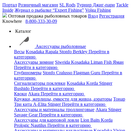
Портал
Розничный магазин
SL Rods
Турнир Джиг-пари
Tackle
Inside
Журнал о рыбалке “Expert Fishing”
Volga Fishing
Оптовая продажа рыболовных товаров
Вход
Регистрация
Knowhere
8-800-333-30-09
Каталог
Аксессуары рыболовные
Весы
Kosadaka
Rapala
Stonfo
Berkley
Перейти в
категорию
Аксессуары зимние
Siweida
Kosadaka
Liman Fish
Яман
Перейти в категорию
Глубиномеры
Stonfo
Cralusso
Flagman
Guru
Перейти в
категорию
Сигнализаторы поклевки
Kosadaka
Korda
Stinger
Bushido
Перейти в категорию
Квоки
Akara
Перейти в категорию
Кружки, жерлицы, емкости для живца, аэраторы
Тонар
Три кита
A-Elita
Stinger
Перейти в категорию
Аксессуары и материалы троллинговые
Akara
Stinger
Savage Gear
Перейти в категорию
Аксессуары для карповой ловли
Lion Baits
Korda
Prologic
Nautilus
Перейти в категорию
Аксессуары и материалы нахлыстовые
Kosadaka
Vision