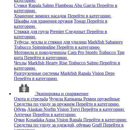
категорию
Сумки
Rapala
Salmo
Flambeau
Abu Garcia
Перейти в
категорию
Хранение зимних насадок
Перейти в категорию
Шкафы для хранения оружия
Тонар
Перейти в
категорию
Стяжки для груза
Premier
Следопыт
Перейти в
категорию
Тубусы, чехлы и стяжки для удилищ
Markfish
Sabaneev
Trabucco
Spinningline
Перейти в категорию
Мотовила и поводочницы
Carp Pro
Stonfo
Trabucco
Три
кита
Перейти в категорию
Чехлы
Markfish
Hearty Rise
Trabucco
Salmo
Перейти в
категорию
Разгрузочные системы
Markfish
Rapala
Vision
Deps
Перейти в категорию
Экипировка и снаряжение
Охота и стрельба
Чучела
Капканы
Ремни оружейные
Средства по уходу за оружием
Перейти в категорию
Обувь
Alaskan
Norfin
Vision
Torvi
Перейти в категорию
Аптечки
Перейти в категорию
Очки
Kosadaka
Aqua
Vision
Rapala
Перейти в категорию
Средства по уходу за одеждой, обувью
Graff
Перейти в