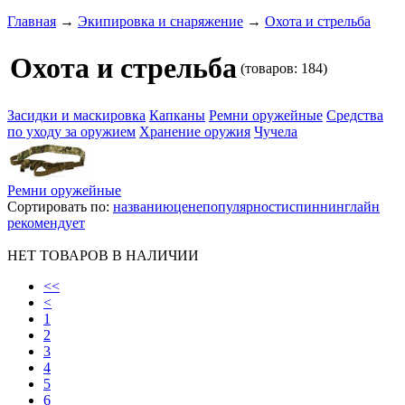
Главная
→
Экипировка и снаряжение
→
Охота и стрельба
Охота и стрельба
(товаров: 184)
Засидки и маскировка
Капканы
Ремни оружейные
Средства
по уходу за оружием
Хранение оружия
Чучела
Ремни оружейные
Сортировать по:
названию
цене
популярности
спиннинглайн
рекомендует
НЕТ ТОВАРОВ В НАЛИЧИИ
<<
<
1
2
3
4
5
6