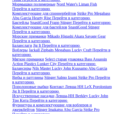
Мормышки полимерные
Nord Water's
Liman Fish
Перейти в категорию
Комплектующие для спиннербейтов
Strike Pro
Megabass
Abu Garcia
Hearty Rise
Перейти в категорию
Бактейлы
SnastiGood
Frapp
Stinger
Перейти в категорию
Комплектующие для бактейлов
SnastiGood
Stinger
Перейти в категорию
Морские приманки
Mikado
Higashi
Akara
Savage Gear
Перейти в категорию
Баланслаги
Jig It
Перейти в категорию
Воблеры
Jackall
Zipbaits
Megabass
Lucky Craft
Перейти в
категорию
Мягкие приманки
Select старая упаковка
Bass Assassin
Action Plastics
Lunker City
Перейти в категорию
Балансиры
Nils Master
Lucky John
Kuusamo
Abu Garcia
Перейти в категорию
Вибы и раттлины
Stinger
Salmo
Izumi
Strike Pro
Перейти
в категорию
Поролоновые рыбки
Контакт
Левша НН
LeX Porolonium
Jig It
Перейти в категорию
Искусственные насадки
Левша-НН
Berkley
Lucky John
Три Кита
Перейти в категорию
Фурнитура и комплектующие для воблеров и
джеркбейтов
Stinger
Imakatsu
Abu Garcia
Strike Pro