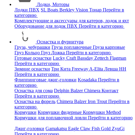
Лодки, Моторы
Лодки ПВХ
SL Boats
Berkley
Vision
Тонар
Перейти в
категорию
Комплектующие и аксессуары для катеров, лодок и яхт
Оборудование для лодок ПВХ
Перейти в категорию
Оснастка и фурнитура
Груза, чебурашки
Груза поплавочные
Груза карповые
Груз Кольцо
Груз Ложка
Перейти в категорию
Готовые оснастки
Lucky Craft
Bassday
Zettech
Flagman
Перейти в категорию
Зимние оснастки
Три Кита
Freeway
A-Elita
Левша НН
Перейти в категорию
Флиппинговые джиг-головки
Kosadaka
Перейти в
категорию
Оснастка для сома
Delphin
Balzer
Chimera
Контакт
Перейти в категорию
Оснастка на форель
Chimera
Balzer
Iron Trout
Перейти в
категорию
Кормушки
Кормушки фидерные
Кормушки Method
Кормушки для поплавочной ловли
Перейти в категорию
Джиг-головки
Gamakatsu
Eagle Claw
Fish Gold
ZyuGi
Перейти в категорию