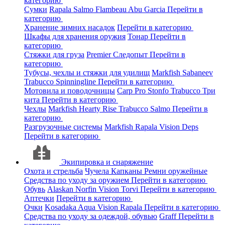
категорию
Сумки
Rapala
Salmo
Flambeau
Abu Garcia
Перейти в
категорию
Хранение зимних насадок
Перейти в категорию
Шкафы для хранения оружия
Тонар
Перейти в
категорию
Стяжки для груза
Premier
Следопыт
Перейти в
категорию
Тубусы, чехлы и стяжки для удилищ
Markfish
Sabaneev
Trabucco
Spinningline
Перейти в категорию
Мотовила и поводочницы
Carp Pro
Stonfo
Trabucco
Три
кита
Перейти в категорию
Чехлы
Markfish
Hearty Rise
Trabucco
Salmo
Перейти в
категорию
Разгрузочные системы
Markfish
Rapala
Vision
Deps
Перейти в категорию
Экипировка и снаряжение
Охота и стрельба
Чучела
Капканы
Ремни оружейные
Средства по уходу за оружием
Перейти в категорию
Обувь
Alaskan
Norfin
Vision
Torvi
Перейти в категорию
Аптечки
Перейти в категорию
Очки
Kosadaka
Aqua
Vision
Rapala
Перейти в категорию
Средства по уходу за одеждой, обувью
Graff
Перейти в