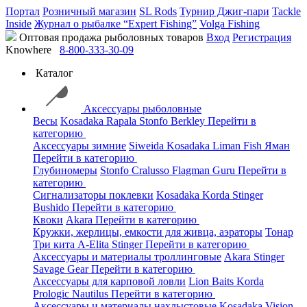
Портал
Розничный магазин
SL Rods
Турнир Джиг-пари
Tackle
Inside
Журнал о рыбалке “Expert Fishing”
Volga Fishing
Оптовая продажа рыболовных товаров
Вход
Регистрация
Knowhere
8-800-333-30-09
Каталог
Аксессуары рыболовные
Весы
Kosadaka
Rapala
Stonfo
Berkley
Перейти в
категорию
Аксессуары зимние
Siweida
Kosadaka
Liman Fish
Яман
Перейти в категорию
Глубиномеры
Stonfo
Cralusso
Flagman
Guru
Перейти в
категорию
Сигнализаторы поклевки
Kosadaka
Korda
Stinger
Bushido
Перейти в категорию
Квоки
Akara
Перейти в категорию
Кружки, жерлицы, емкости для живца, аэраторы
Тонар
Три кита
A-Elita
Stinger
Перейти в категорию
Аксессуары и материалы троллинговые
Akara
Stinger
Savage Gear
Перейти в категорию
Аксессуары для карповой ловли
Lion Baits
Korda
Prologic
Nautilus
Перейти в категорию
Аксессуары и материалы нахлыстовые
Kosadaka
Vision