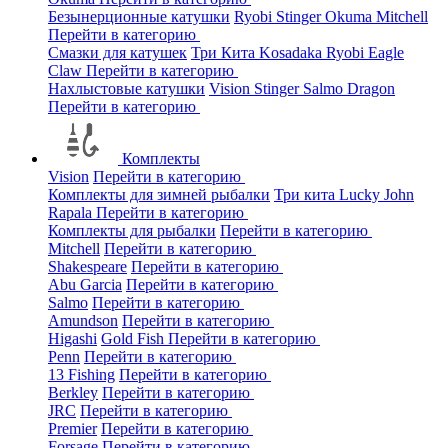
Безынерционные катушки
Ryobi
Stinger
Okuma
Mitchell
Перейти в категорию
Смазки для катушек
Три Кита
Kosadaka
Ryobi
Eagle
Claw
Перейти в категорию
Нахлыстовые катушки
Vision
Stinger
Salmo
Dragon
Перейти в категорию
Комплекты
Vision
Перейти в категорию
Комплекты для зимней рыбалки
Три кита
Lucky John
Rapala
Перейти в категорию
Комплекты для рыбалки
Перейти в категорию
Mitchell
Перейти в категорию
Shakespeare
Перейти в категорию
Abu Garcia
Перейти в категорию
Salmo
Перейти в категорию
Amundson
Перейти в категорию
Higashi
Gold Fish
Перейти в категорию
Penn
Перейти в категорию
13 Fishing
Перейти в категорию
Berkley
Перейти в категорию
JRC
Перейти в категорию
Premier
Перейти в категорию
Forsage
Перейти в категорию