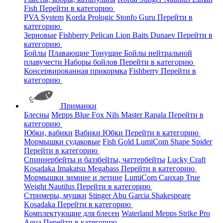
Fish
Перейти в категорию
PVA System
Korda
Prologic
Stonfo
Guru
Перейти в
категорию
Зерновые
Fishberry
Pelican
Lion Baits
Dunaev
Перейти в
категорию
Бойлы
Плавающие
Тонущие
Бойлы нейтральной
плавучести
Наборы бойлов
Перейти в категорию
Консервированная прикормка
Fishberry
Перейти в
категорию
Приманки
Блесны
Mepps
Blue Fox
Nils Master
Rapala
Перейти в
категорию
Юбки, вабики
Вабики
Юбки
Перейти в категорию
Мормышки судаковые
Fish Gold
LumiCom
Shape
Spider
Перейти в категорию
Спиннербейты и баззбейты, чаттербейты
Lucky Craft
Kosadaka
Imakatsu
Megabass
Перейти в категорию
Мормышки зимние и летние
LumiCom
Санхар
True
Weight
Nautilus
Перейти в категорию
Стримеры, мушки
Stinger
Abu Garcia
Shakespeare
Kosadaka
Перейти в категорию
Комплектующие для блесен
Waterland
Mepps
Strike Pro
Aqua
Перейти в категорию