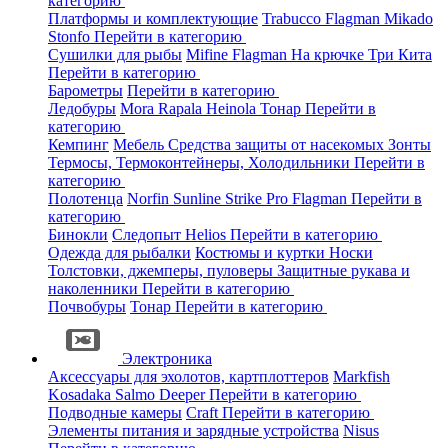
категорию
Платформы и комплектующие
Trabucco
Flagman
Mikado
Stonfo
Перейти в категорию
Сушилки для рыбы
Mifine
Flagman
На крючке
Три Кита
Перейти в категорию
Барометры
Перейти в категорию
Ледобуры
Mora
Rapala
Heinola
Тонар
Перейти в
категорию
Кемпинг
Мебель
Средства защиты от насекомых
Зонты
Термосы, Термоконтейнеры, Холодильники
Перейти в
категорию
Полотенца
Norfin
Sunline
Strike Pro
Flagman
Перейти в
категорию
Бинокли
Следопыт
Helios
Перейти в категорию
Одежда для рыбалки
Костюмы и куртки
Носки
Толстовки, джемперы, пуловеры
Защитные рукава и
наколенники
Перейти в категорию
Почвобуры
Тонар
Перейти в категорию
Электроника
Аксессуары для эхолотов, картплоттеров
Markfish
Kosadaka
Salmo
Deeper
Перейти в категорию
Подводные камеры
Craft
Перейти в категорию
Элементы питания и зарядные устройства
Nisus