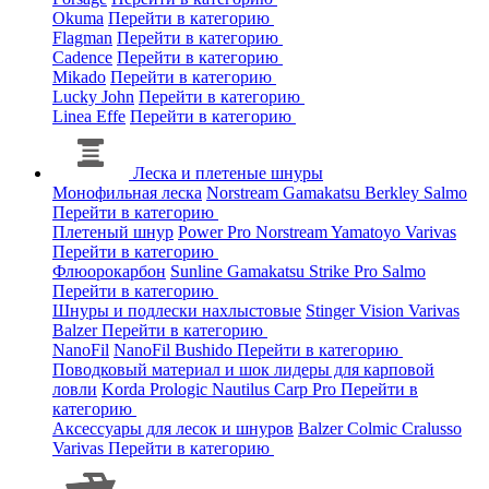
Okuma
Перейти в категорию
Flagman
Перейти в категорию
Cadence
Перейти в категорию
Mikado
Перейти в категорию
Lucky John
Перейти в категорию
Linea Effe
Перейти в категорию
Леска и плетеные шнуры
Монофильная леска
Norstream
Gamakatsu
Berkley
Salmo
Перейти в категорию
Плетеный шнур
Power Pro
Norstream
Yamatoyo
Varivas
Перейти в категорию
Флюорокарбон
Sunline
Gamakatsu
Strike Pro
Salmo
Перейти в категорию
Шнуры и подлески нахлыстовые
Stinger
Vision
Varivas
Balzer
Перейти в категорию
NanoFil
NanoFil
Bushido
Перейти в категорию
Поводковый материал и шок лидеры для карповой
ловли
Korda
Prologic
Nautilus
Carp Pro
Перейти в
категорию
Аксессуары для лесок и шнуров
Balzer
Colmic
Cralusso
Varivas
Перейти в категорию