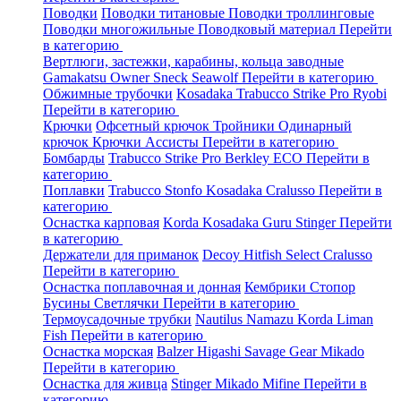
Поводки
Поводки титановые
Поводки троллинговые
Поводки многожильные
Поводковый материал
Перейти
в категорию
Вертлюги, застежки, карабины, кольца заводные
Gamakatsu
Owner
Sneck
Seawolf
Перейти в категорию
Обжимные трубочки
Kosadaka
Trabucco
Strike Pro
Ryobi
Перейти в категорию
Крючки
Офсетный крючок
Тройники
Одинарный
крючок
Крючки Ассисты
Перейти в категорию
Бомбарды
Trabucco
Strike Pro
Berkley
ECO
Перейти в
категорию
Поплавки
Trabucco
Stonfo
Kosadaka
Cralusso
Перейти в
категорию
Оснастка карповая
Korda
Kosadaka
Guru
Stinger
Перейти
в категорию
Держатели для приманок
Decoy
Hitfish
Select
Cralusso
Перейти в категорию
Оснастка поплавочная и донная
Кембрики
Стопор
Бусины
Светлячки
Перейти в категорию
Термоусадочные трубки
Nautilus
Namazu
Korda
Liman
Fish
Перейти в категорию
Оснастка морская
Balzer
Higashi
Savage Gear
Mikado
Перейти в категорию
Оснастка для живца
Stinger
Mikado
Mifine
Перейти в
категорию