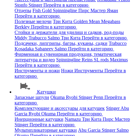
Stonfo
Stinger
Перейти в категорию
Отцепы
Fish Gold
Spinningline
Пирс Мастер
Яман
Перейти в категорию
Полезные мелочи
Три Кита
Golden Mean
Megabass
Berkley
Перейти в категорию
Стойки и держатели для удилищ и садков, род-поды
Middy
Trabucco
Salmo
Три Кита
Перейти в категорию
Подсачеки, липгрипы, багры, куканы, садки
Trabucco
Kosadaka
Sabaneev
Salmo
Перейти в категорию
Фирменная и сувенирная продукция, тематическая
литература и видео
Spinningline
Reins
SL rods
Maximus
Перейти в категорию
Инструменты и ножи
Ножи
Инструменты
Перейти в
категорию
Катушки
Запасные шпули
Okuma
Ryobi
Stinger
Penn
Перейти в
категорию
Комплектующие и аксессуары для катушек
Stinger
Abu
Garcia
Ryobi
Okuma
Перейти в категорию
Инерционные катушки
Namazu
Три Кита
Пирс Мастер
Stinger
Перейти в категорию
Мультипликаторные катушки
Abu Garcia
Stinger
Salmo
Okuma
Перейти в категорию