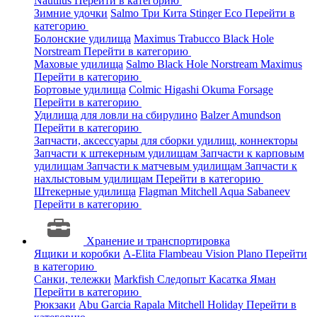
Nautilus
Перейти в категорию
Зимние удочки
Salmo
Три Кита
Stinger
Eco
Перейти в
категорию
Болонские удилища
Maximus
Trabucco
Black Hole
Norstream
Перейти в категорию
Маховые удилища
Salmo
Black Hole
Norstream
Maximus
Перейти в категорию
Бортовые удилища
Colmic
Higashi
Okuma
Forsage
Перейти в категорию
Удилища для ловли на сбирулино
Balzer
Amundson
Перейти в категорию
Запчасти, аксессуары для сборки удилищ, коннекторы
Запчасти к штекерным удилищам
Запчасти к карповым
удилищам
Запчасти к матчевым удилищам
Запчасти к
нахлыстовым удилищам
Перейти в категорию
Штекерные удилища
Flagman
Mitchell
Aqua
Sabaneev
Перейти в категорию
Хранение и транспортировка
Ящики и коробки
A-Elita
Flambeau
Vision
Plano
Перейти
в категорию
Санки, тележки
Markfish
Следопыт
Касатка
Яман
Перейти в категорию
Рюкзаки
Abu Garcia
Rapala
Mitchell
Holiday
Перейти в