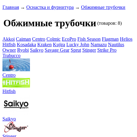
Главная
→
Оснастка и фурнитура
→
Обжимные трубочки
Обжимные трубочки
(товаров: 8)
Akkoi
Caiman
Centro
Colmic
EcoPro
Fish Season
Flagman
Helios
Hitfish
Kosadaka
Kraken
Kujira
Lucky John
Namazu
Nautilus
Owner
Ryobi
Saikyo
Savage Gear
Sprut
Stinger
Strike Pro
Trabucco
Centro
Hitfish
Saikyo
Stinger