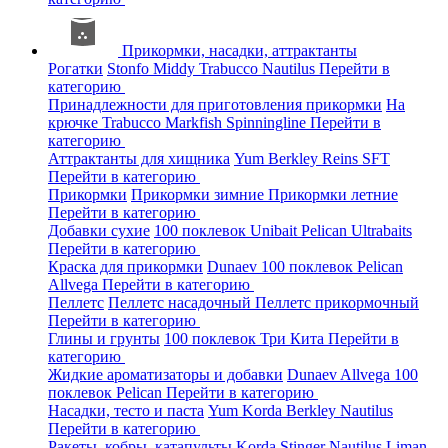
Прикормки, насадки, аттрактанты
Рогатки
Stonfo
Middy
Trabucco
Nautilus
Перейти в
категорию
Принадлежности для приготовления прикормки
На
крючке
Trabucco
Markfish
Spinningline
Перейти в
категорию
Аттрактанты для хищника
Yum
Berkley
Reins
SFT
Перейти в категорию
Прикормки
Прикормки зимние
Прикормки летние
Перейти в категорию
Добавки сухие
100 поклевок
Unibait
Pelican
Ultrabaits
Перейти в категорию
Краска для прикормки
Dunaev
100 поклевок
Pelican
Allvega
Перейти в категорию
Пеллетс
Пеллетс насадочный
Пеллетс прикормочный
Перейти в категорию
Глины и грунты
100 поклевок
Три Кита
Перейти в
категорию
Жидкие ароматизаторы и добавки
Dunaev
Allvega
100
поклевок
Pelican
Перейти в категорию
Насадки, тесто и паста
Yum
Korda
Berkley
Nautilus
Перейти в категорию
Ракеты, кобры, катапульты
Korda
Stinger
Nautilus
Liman