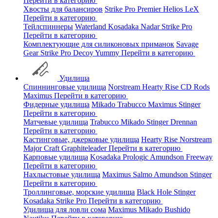
Перейти в категорию
Хвосты для балансиров
Strike Pro
Premier
Helios
LeX
Перейти в категорию
Тейлспиннеры
Waterland
Kosadaka
Nadar
Strike Pro
Перейти в категорию
Комплектующие для силиконовых приманок
Savage
Gear
Strike Pro
Decoy
Yummy
Перейти в категорию
Удилища
Спиннинговые удилища
Norstream
Hearty Rise
CD Rods
Maximus
Перейти в категорию
Фидерные удилища
Mikado
Trabucco
Maximus
Stinger
Перейти в категорию
Матчевые удилища
Trabucco
Mikado
Stinger
Drennan
Перейти в категорию
Кастинговые, джерковые удилища
Hearty Rise
Norstream
Major Craft
Graphiteleader
Перейти в категорию
Карповые удилища
Kosadaka
Prologic
Amundson
Freeway
Перейти в категорию
Нахлыстовые удилища
Maximus
Salmo
Amundson
Stinger
Перейти в категорию
Троллинговые, морские удилища
Black Hole
Stinger
Kosadaka
Strike Pro
Перейти в категорию
Удилища для ловли сома
Maximus
Mikado
Bushido