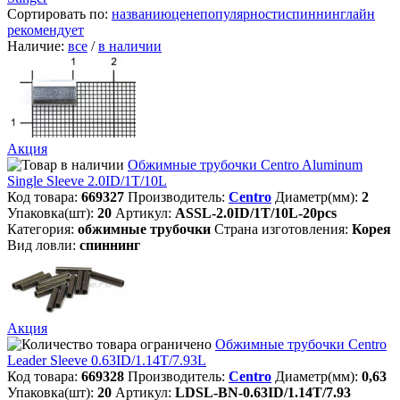
Сортировать по:
названию
цене
популярности
спиннинглайн
рекомендует
Наличие:
все
/
в наличии
Акция
Обжимные трубочки Centro Aluminum
Single Sleeve 2.0ID/1T/10L
Код товара:
669327
Производитель:
Centro
Диаметр(мм):
2
Упаковка(шт):
20
Артикул:
ASSL-2.0ID/1T/10L-20pcs
Категория:
обжимные трубочки
Страна изготовления:
Корея
Вид ловли:
спиннинг
Акция
Обжимные трубочки Centro
Leader Sleeve 0.63ID/1.14T/7.93L
Код товара:
669328
Производитель:
Centro
Диаметр(мм):
0,63
Упаковка(шт):
20
Артикул:
LDSL-BN-0.63ID/1.14T/7.93