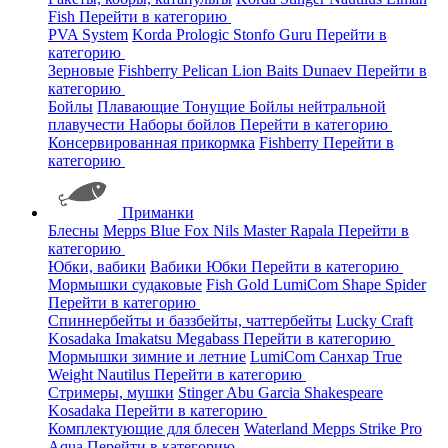
Fish
Перейти в категорию
PVA System
Korda
Prologic
Stonfo
Guru
Перейти в
категорию
Зерновые
Fishberry
Pelican
Lion Baits
Dunaev
Перейти в
категорию
Бойлы
Плавающие
Тонущие
Бойлы нейтральной
плавучести
Наборы бойлов
Перейти в категорию
Консервированная прикормка
Fishberry
Перейти в
категорию
Приманки
Блесны
Mepps
Blue Fox
Nils Master
Rapala
Перейти в
категорию
Юбки, вабики
Вабики
Юбки
Перейти в категорию
Мормышки судаковые
Fish Gold
LumiCom
Shape
Spider
Перейти в категорию
Спиннербейты и баззбейты, чаттербейты
Lucky Craft
Kosadaka
Imakatsu
Megabass
Перейти в категорию
Мормышки зимние и летние
LumiCom
Санхар
True
Weight
Nautilus
Перейти в категорию
Стримеры, мушки
Stinger
Abu Garcia
Shakespeare
Kosadaka
Перейти в категорию
Комплектующие для блесен
Waterland
Mepps
Strike Pro
Aqua
Перейти в категорию