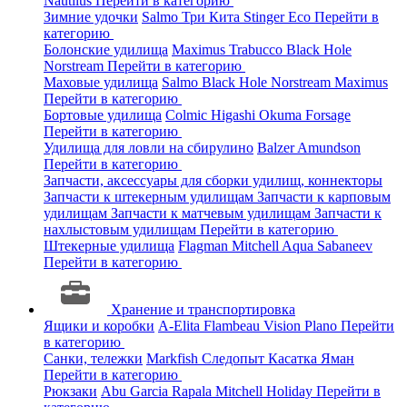
Nautilus
Перейти в категорию
Зимние удочки
Salmo
Три Кита
Stinger
Eco
Перейти в
категорию
Болонские удилища
Maximus
Trabucco
Black Hole
Norstream
Перейти в категорию
Маховые удилища
Salmo
Black Hole
Norstream
Maximus
Перейти в категорию
Бортовые удилища
Colmic
Higashi
Okuma
Forsage
Перейти в категорию
Удилища для ловли на сбирулино
Balzer
Amundson
Перейти в категорию
Запчасти, аксессуары для сборки удилищ, коннекторы
Запчасти к штекерным удилищам
Запчасти к карповым
удилищам
Запчасти к матчевым удилищам
Запчасти к
нахлыстовым удилищам
Перейти в категорию
Штекерные удилища
Flagman
Mitchell
Aqua
Sabaneev
Перейти в категорию
Хранение и транспортировка
Ящики и коробки
A-Elita
Flambeau
Vision
Plano
Перейти
в категорию
Санки, тележки
Markfish
Следопыт
Касатка
Яман
Перейти в категорию
Рюкзаки
Abu Garcia
Rapala
Mitchell
Holiday
Перейти в