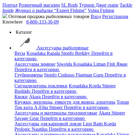
Портал
Розничный магазин
SL Rods
Турнир Джиг-пари
Tackle
Inside
Журнал о рыбалке “Expert Fishing”
Volga Fishing
Оптовая продажа рыболовных товаров
Вход
Регистрация
Knowhere
8-800-333-30-09
Каталог
Аксессуары рыболовные
Весы
Kosadaka
Rapala
Stonfo
Berkley
Перейти в
категорию
Аксессуары зимние
Siweida
Kosadaka
Liman Fish
Яман
Перейти в категорию
Глубиномеры
Stonfo
Cralusso
Flagman
Guru
Перейти в
категорию
Сигнализаторы поклевки
Kosadaka
Korda
Stinger
Bushido
Перейти в категорию
Квоки
Akara
Перейти в категорию
Кружки, жерлицы, емкости для живца, аэраторы
Тонар
Три кита
A-Elita
Stinger
Перейти в категорию
Аксессуары и материалы троллинговые
Akara
Stinger
Savage Gear
Перейти в категорию
Аксессуары для карповой ловли
Lion Baits
Korda
Prologic
Nautilus
Перейти в категорию
Аксессуары и материалы нахлыстовые
Kosadaka
Vision