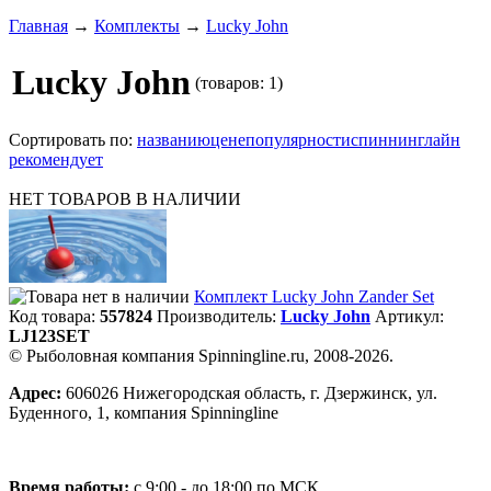
Главная
→
Комплекты
→
Lucky John
Lucky John
(товаров: 1)
Сортировать по:
названию
цене
популярности
спиннинглайн
рекомендует
НЕТ ТОВАРОВ В НАЛИЧИИ
Комплект Lucky John Zander Set
Код товара:
557824
Производитель:
Lucky John
Артикул:
LJ123SET
© Рыболовная компания Spinningline.ru, 2008-2026.
Адрес:
606026 Нижегородская область, г. Дзержинск, ул.
Буденного, 1, компания Spinningline
Время работы:
с 9:00 - до 18:00 по МСК