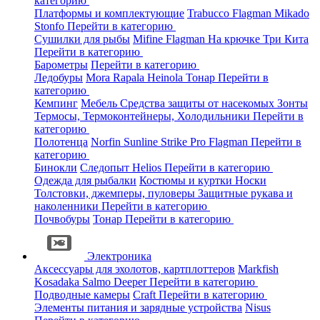
категорию
Платформы и комплектующие
Trabucco
Flagman
Mikado
Stonfo
Перейти в категорию
Сушилки для рыбы
Mifine
Flagman
На крючке
Три Кита
Перейти в категорию
Барометры
Перейти в категорию
Ледобуры
Mora
Rapala
Heinola
Тонар
Перейти в
категорию
Кемпинг
Мебель
Средства защиты от насекомых
Зонты
Термосы, Термоконтейнеры, Холодильники
Перейти в
категорию
Полотенца
Norfin
Sunline
Strike Pro
Flagman
Перейти в
категорию
Бинокли
Следопыт
Helios
Перейти в категорию
Одежда для рыбалки
Костюмы и куртки
Носки
Толстовки, джемперы, пуловеры
Защитные рукава и
наколенники
Перейти в категорию
Почвобуры
Тонар
Перейти в категорию
Электроника
Аксессуары для эхолотов, картплоттеров
Markfish
Kosadaka
Salmo
Deeper
Перейти в категорию
Подводные камеры
Craft
Перейти в категорию
Элементы питания и зарядные устройства
Nisus