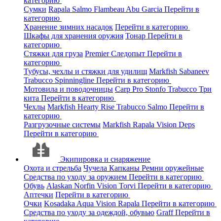
категорию
Сумки
Rapala
Salmo
Flambeau
Abu Garcia
Перейти в
категорию
Хранение зимних насадок
Перейти в категорию
Шкафы для хранения оружия
Тонар
Перейти в
категорию
Стяжки для груза
Premier
Следопыт
Перейти в
категорию
Тубусы, чехлы и стяжки для удилищ
Markfish
Sabaneev
Trabucco
Spinningline
Перейти в категорию
Мотовила и поводочницы
Carp Pro
Stonfo
Trabucco
Три
кита
Перейти в категорию
Чехлы
Markfish
Hearty Rise
Trabucco
Salmo
Перейти в
категорию
Разгрузочные системы
Markfish
Rapala
Vision
Deps
Перейти в категорию
Экипировка и снаряжение
Охота и стрельба
Чучела
Капканы
Ремни оружейные
Средства по уходу за оружием
Перейти в категорию
Обувь
Alaskan
Norfin
Vision
Torvi
Перейти в категорию
Аптечки
Перейти в категорию
Очки
Kosadaka
Aqua
Vision
Rapala
Перейти в категорию
Средства по уходу за одеждой, обувью
Graff
Перейти в