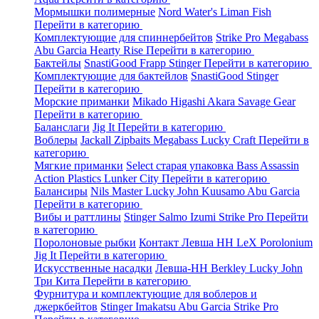
Мормышки полимерные
Nord Water's
Liman Fish
Перейти в категорию
Комплектующие для спиннербейтов
Strike Pro
Megabass
Abu Garcia
Hearty Rise
Перейти в категорию
Бактейлы
SnastiGood
Frapp
Stinger
Перейти в категорию
Комплектующие для бактейлов
SnastiGood
Stinger
Перейти в категорию
Морские приманки
Mikado
Higashi
Akara
Savage Gear
Перейти в категорию
Баланслаги
Jig It
Перейти в категорию
Воблеры
Jackall
Zipbaits
Megabass
Lucky Craft
Перейти в
категорию
Мягкие приманки
Select старая упаковка
Bass Assassin
Action Plastics
Lunker City
Перейти в категорию
Балансиры
Nils Master
Lucky John
Kuusamo
Abu Garcia
Перейти в категорию
Вибы и раттлины
Stinger
Salmo
Izumi
Strike Pro
Перейти
в категорию
Поролоновые рыбки
Контакт
Левша НН
LeX Porolonium
Jig It
Перейти в категорию
Искусственные насадки
Левша-НН
Berkley
Lucky John
Три Кита
Перейти в категорию
Фурнитура и комплектующие для воблеров и
джеркбейтов
Stinger
Imakatsu
Abu Garcia
Strike Pro