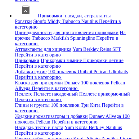
Прикормки, насадки, аттрактанты
Рогатки
Stonfo
Middy
Trabucco
Nautilus
Перейти в
категорию
Принадлежности для приготовления прикормки
На
крючке
Trabucco
Markfish
Spinningline
Перейти в
категорию
Аттрактанты для хищника
Yum
Berkley
Reins
SFT
Перейти в категорию
Прикормки
Прикормки зимние
Прикормки летние
Перейти в категорию
Добавки сухие
100 поклевок
Unibait
Pelican
Ultrabaits
Перейти в категорию
Краска для прикормки
Dunaev
100 поклевок
Pelican
Allvega
Перейти в категорию
Пеллетс
Пеллетс насадочный
Пеллетс прикормочный
Перейти в категорию
Глины и грунты
100 поклевок
Три Кита
Перейти в
категорию
Жидкие ароматизаторы и добавки
Dunaev
Allvega
100
поклевок
Pelican
Перейти в категорию
Насадки, тесто и паста
Yum
Korda
Berkley
Nautilus
Перейти в категорию
Ракеты, кобры, катапульты
Korda
Stinger
Nautilus
Liman