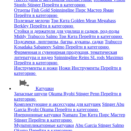
Stonfo
Stinger
Перейти в категорию
Отцепы
Fish Gold
Spinningline
Пирс Мастер
Яман
Перейти в категорию
Полезные мелочи
Три Кита
Golden Mean
Megabass
Berkley
Перейти в категорию
Стойки и держатели для удилищ и садков, род-поды
Middy
Trabucco
Salmo
Три Кита
Перейти в категорию
Подсачеки, липгрипы, багры, куканы, садки
Trabucco
Kosadaka
Sabaneev
Salmo
Перейти в категорию
Фирменная и сувенирная продукция, тематическая
литература и видео
Spinningline
Reins
SL rods
Maximus
Перейти в категорию
Инструменты и ножи
Ножи
Инструменты
Перейти в
категорию
Катушки
Запасные шпули
Okuma
Ryobi
Stinger
Penn
Перейти в
категорию
Комплектующие и аксессуары для катушек
Stinger
Abu
Garcia
Ryobi
Okuma
Перейти в категорию
Инерционные катушки
Namazu
Три Кита
Пирс Мастер
Stinger
Перейти в категорию
Мультипликаторные катушки
Abu Garcia
Stinger
Salmo
Okuma
Перейти в категорию