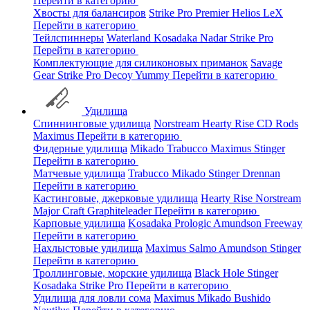
Перейти в категорию
Хвосты для балансиров
Strike Pro
Premier
Helios
LeX
Перейти в категорию
Тейлспиннеры
Waterland
Kosadaka
Nadar
Strike Pro
Перейти в категорию
Комплектующие для силиконовых приманок
Savage
Gear
Strike Pro
Decoy
Yummy
Перейти в категорию
Удилища
Спиннинговые удилища
Norstream
Hearty Rise
CD Rods
Maximus
Перейти в категорию
Фидерные удилища
Mikado
Trabucco
Maximus
Stinger
Перейти в категорию
Матчевые удилища
Trabucco
Mikado
Stinger
Drennan
Перейти в категорию
Кастинговые, джерковые удилища
Hearty Rise
Norstream
Major Craft
Graphiteleader
Перейти в категорию
Карповые удилища
Kosadaka
Prologic
Amundson
Freeway
Перейти в категорию
Нахлыстовые удилища
Maximus
Salmo
Amundson
Stinger
Перейти в категорию
Троллинговые, морские удилища
Black Hole
Stinger
Kosadaka
Strike Pro
Перейти в категорию
Удилища для ловли сома
Maximus
Mikado
Bushido