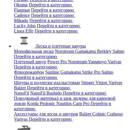
Okuma
Перейти в категорию
Flagman
Перейти в категорию
Cadence
Перейти в категорию
Mikado
Перейти в категорию
Lucky John
Перейти в категорию
Linea Effe
Перейти в категорию
Леска и плетеные шнуры
Монофильная леска
Norstream
Gamakatsu
Berkley
Salmo
Перейти в категорию
Плетеный шнур
Power Pro
Norstream
Yamatoyo
Varivas
Перейти в категорию
Флюорокарбон
Sunline
Gamakatsu
Strike Pro
Salmo
Перейти в категорию
Шнуры и подлески нахлыстовые
Stinger
Vision
Varivas
Balzer
Перейти в категорию
NanoFil
NanoFil
Bushido
Перейти в категорию
Поводковый материал и шок лидеры для карповой
ловли
Korda
Prologic
Nautilus
Carp Pro
Перейти в
категорию
Аксессуары для лесок и шнуров
Balzer
Colmic
Cralusso
Varivas
Перейти в категорию