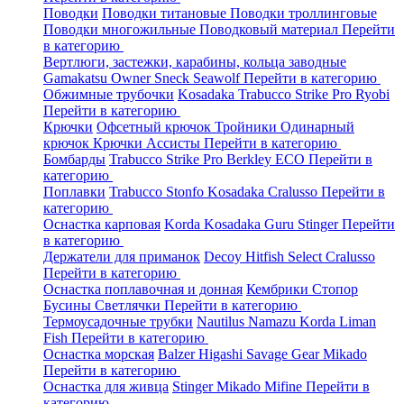
Поводки
Поводки титановые
Поводки троллинговые
Поводки многожильные
Поводковый материал
Перейти
в категорию
Вертлюги, застежки, карабины, кольца заводные
Gamakatsu
Owner
Sneck
Seawolf
Перейти в категорию
Обжимные трубочки
Kosadaka
Trabucco
Strike Pro
Ryobi
Перейти в категорию
Крючки
Офсетный крючок
Тройники
Одинарный
крючок
Крючки Ассисты
Перейти в категорию
Бомбарды
Trabucco
Strike Pro
Berkley
ECO
Перейти в
категорию
Поплавки
Trabucco
Stonfo
Kosadaka
Cralusso
Перейти в
категорию
Оснастка карповая
Korda
Kosadaka
Guru
Stinger
Перейти
в категорию
Держатели для приманок
Decoy
Hitfish
Select
Cralusso
Перейти в категорию
Оснастка поплавочная и донная
Кембрики
Стопор
Бусины
Светлячки
Перейти в категорию
Термоусадочные трубки
Nautilus
Namazu
Korda
Liman
Fish
Перейти в категорию
Оснастка морская
Balzer
Higashi
Savage Gear
Mikado
Перейти в категорию
Оснастка для живца
Stinger
Mikado
Mifine
Перейти в
категорию