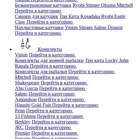
Безынерционные катушки
Ryobi
Stinger
Okuma
Mitchell
Перейти в категорию
Смазки для катушек
Три Кита
Kosadaka
Ryobi
Eagle
Claw
Перейти в категорию
Нахлыстовые катушки
Vision
Stinger
Salmo
Dragon
Перейти в категорию
Комплекты
Vision
Перейти в категорию
Комплекты для зимней рыбалки
Три кита
Lucky John
Rapala
Перейти в категорию
Комплекты для рыбалки
Перейти в категорию
Mitchell
Перейти в категорию
Shakespeare
Перейти в категорию
Abu Garcia
Перейти в категорию
Salmo
Перейти в категорию
Amundson
Перейти в категорию
Higashi
Gold Fish
Перейти в категорию
Penn
Перейти в категорию
13 Fishing
Перейти в категорию
Berkley
Перейти в категорию
JRC
Перейти в категорию
Premier
Перейти в категорию
Forsage
Перейти в категорию