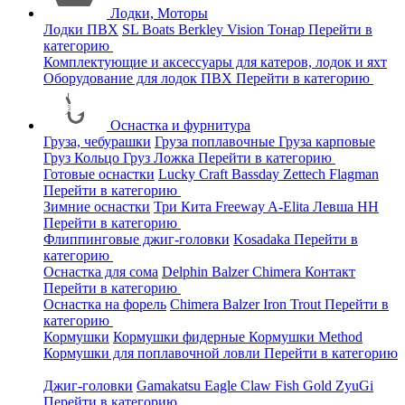
Лодки, Моторы
Лодки ПВХ
SL Boats
Berkley
Vision
Тонар
Перейти в
категорию
Комплектующие и аксессуары для катеров, лодок и яхт
Оборудование для лодок ПВХ
Перейти в категорию
Оснастка и фурнитура
Груза, чебурашки
Груза поплавочные
Груза карповые
Груз Кольцо
Груз Ложка
Перейти в категорию
Готовые оснастки
Lucky Craft
Bassday
Zettech
Flagman
Перейти в категорию
Зимние оснастки
Три Кита
Freeway
A-Elita
Левша НН
Перейти в категорию
Флиппинговые джиг-головки
Kosadaka
Перейти в
категорию
Оснастка для сома
Delphin
Balzer
Chimera
Контакт
Перейти в категорию
Оснастка на форель
Chimera
Balzer
Iron Trout
Перейти в
категорию
Кормушки
Кормушки фидерные
Кормушки Method
Кормушки для поплавочной ловли
Перейти в категорию
Джиг-головки
Gamakatsu
Eagle Claw
Fish Gold
ZyuGi
Перейти в категорию