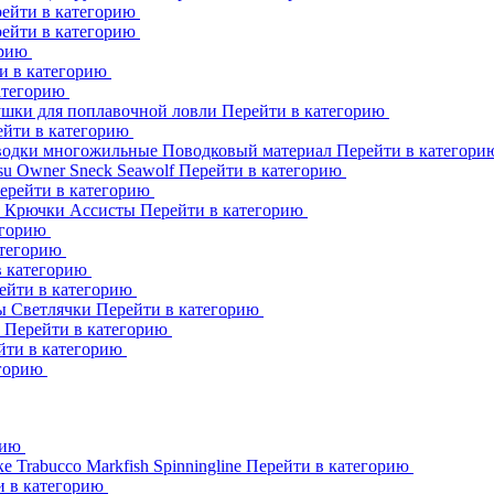
ейти в категорию
ейти в категорию
орию
и в категорию
атегорию
шки для поплавочной ловли
Перейти в категорию
ейти в категорию
одки многожильные
Поводковый материал
Перейти в категор
su
Owner
Sneck
Seawolf
Перейти в категорию
ерейти в категорию
к
Крючки Ассисты
Перейти в категорию
егорию
атегорию
в категорию
ейти в категорию
ны
Светлячки
Перейти в категорию
h
Перейти в категорию
йти в категорию
егорию
рию
ке
Trabucco
Markfish
Spinningline
Перейти в категорию
и в категорию