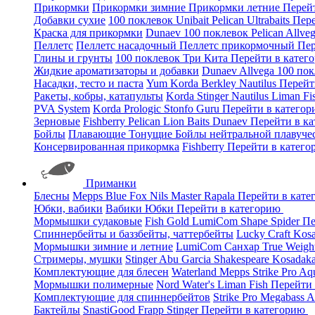
Прикормки
Прикормки зимние
Прикормки летние
Перей
Добавки сухие
100 поклевок
Unibait
Pelican
Ultrabaits
Пере
Краска для прикормки
Dunaev
100 поклевок
Pelican
Allve
Пеллетс
Пеллетс насадочный
Пеллетс прикормочный
Пер
Глины и грунты
100 поклевок
Три Кита
Перейти в катег
Жидкие ароматизаторы и добавки
Dunaev
Allvega
100 по
Насадки, тесто и паста
Yum
Korda
Berkley
Nautilus
Перейт
Ракеты, кобры, катапульты
Korda
Stinger
Nautilus
Liman Fi
PVA System
Korda
Prologic
Stonfo
Guru
Перейти в катего
Зерновые
Fishberry
Pelican
Lion Baits
Dunaev
Перейти в к
Бойлы
Плавающие
Тонущие
Бойлы нейтральной плавуче
Консервированная прикормка
Fishberry
Перейти в катег
Приманки
Блесны
Mepps
Blue Fox
Nils Master
Rapala
Перейти в кат
Юбки, вабики
Вабики
Юбки
Перейти в категорию
Мормышки судаковые
Fish Gold
LumiCom
Shape
Spider
Пе
Спиннербейты и баззбейты, чаттербейты
Lucky Craft
Kos
Мормышки зимние и летние
LumiCom
Санхар
True Weigh
Стримеры, мушки
Stinger
Abu Garcia
Shakespeare
Kosadak
Комплектующие для блесен
Waterland
Mepps
Strike Pro
Aq
Мормышки полимерные
Nord Water's
Liman Fish
Перейти
Комплектующие для спиннербейтов
Strike Pro
Megabass
A
Бактейлы
SnastiGood
Frapp
Stinger
Перейти в категорию