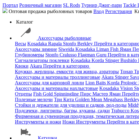
Портал
Розничный магазин
SL Rods
Турнир Джиг-пари
Tackle 
Оптовая продажа рыболовных товаров
Вход
Регистрация
Kn
Каталог
Аксессуары рыболовные
Весы
Kosadaka
Rapala
Stonfo
Berkley
Перейти в категори
Аксессуары зимние
Siweida
Kosadaka
Liman Fish
Яман
Пе
Глубиномеры
Stonfo
Cralusso
Flagman
Guru
Перейти в ка
Сигнализаторы поклевки
Kosadaka
Korda
Stinger
Bushido
Квоки
Akara
Перейти в категорию
Кружки, жерлицы, емкости для живца, аэраторы
Тонар
Т
Аксессуары и материалы троллинговые
Akara
Stinger
Sav
Аксессуары для карповой ловли
Lion Baits
Korda
Prologic
Аксессуары и материалы нахлыстовые
Kosadaka
Vision
St
Отцепы
Fish Gold
Spinningline
Пирс Мастер
Яман
Перейт
Полезные мелочи
Три Кита
Golden Mean
Megabass
Berkle
Стойки и держатели для удилищ и садков, род-поды
Mid
Подсачеки, липгрипы, багры, куканы, садки
Trabucco
Kos
Фирменная и сувенирная продукция, тематическая литера
Инструменты и ножи
Ножи
Инструменты
Перейти в кат
Катушки