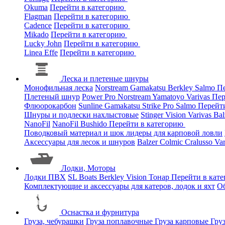
Okuma
Перейти в категорию
Flagman
Перейти в категорию
Cadence
Перейти в категорию
Mikado
Перейти в категорию
Lucky John
Перейти в категорию
Linea Effe
Перейти в категорию
Леска и плетеные шнуры
Монофильная леска
Norstream
Gamakatsu
Berkley
Salmo
Пе
Плетеный шнур
Power Pro
Norstream
Yamatoyo
Varivas
Пер
Флюорокарбон
Sunline
Gamakatsu
Strike Pro
Salmo
Перейт
Шнуры и подлески нахлыстовые
Stinger
Vision
Varivas
Bal
NanoFil
NanoFil
Bushido
Перейти в категорию
Поводковый материал и шок лидеры для карповой ловли
Аксессуары для лесок и шнуров
Balzer
Colmic
Cralusso
Va
Лодки, Моторы
Лодки ПВХ
SL Boats
Berkley
Vision
Тонар
Перейти в кат
Комплектующие и аксессуары для катеров, лодок и яхт
О
Оснастка и фурнитура
Груза, чебурашки
Груза поплавочные
Груза карповые
Гру