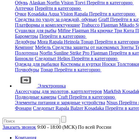
Обувь
Alaskan
Norfin
Vision
Torvi
Перейти в категорию
Аптечки
Перейти в категорию
Очки
Kosadaka
Aqua
Vision
Rapala
Перейти в категорию
Средства по уходу за одеждой, обувью
Graff
Перейти в к
Платформы и комплектующие
Trabucco
Flagman
Mikado
S
Сушилки для рыбы
Mifine
Flagman
На крючке
Три Кита
П
Барометры
Перейти в категорию
Ледобуры
Mora
Rapala
Heinola
Тонар
Перейти в категор
Кемпинг
Мебель
Средства защиты от насекомых
Зонты
Т
Полотенца
Norfin
Sunline
Strike Pro
Flagman
Перейти в ка
Бинокли
Следопыт
Helios
Перейти в категорию
Одежда для рыбалки
Костюмы и куртки
Носки
Толстовк
Почвобуры
Тонар
Перейти в категорию
Электроника
Аксессуары для эхолотов, картплоттеров
Markfish
Kosada
Подводные камеры
Craft
Перейти в категорию
Элементы питания и зарядные устройства
Nisus
Перейти 
Фонари
Следопыт
Rapala
Balzer
Kosadaka
Перейти в кат
Заказать звонок
9:00 - 18:00 (МСК)
По всей России
Компания