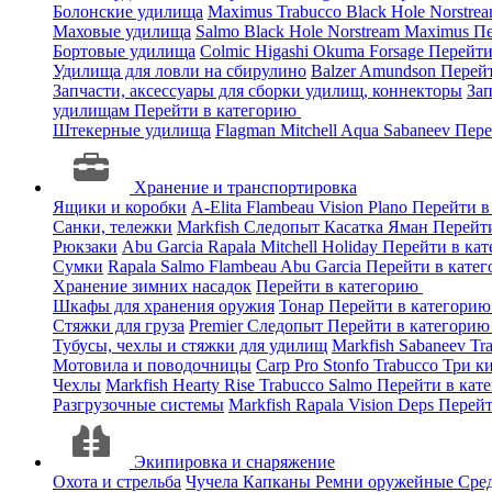
Болонские удилища
Maximus
Trabucco
Black Hole
Norstre
Маховые удилища
Salmo
Black Hole
Norstream
Maximus
Пе
Бортовые удилища
Colmic
Higashi
Okuma
Forsage
Перейти
Удилища для ловли на сбирулино
Balzer
Amundson
Перей
Запчасти, аксессуары для сборки удилищ, коннекторы
За
удилищам
Перейти в категорию
Штекерные удилища
Flagman
Mitchell
Aqua
Sabaneev
Пере
Хранение и транспортировка
Ящики и коробки
A-Elita
Flambeau
Vision
Plano
Перейти в
Санки, тележки
Markfish
Следопыт
Касатка
Яман
Перейт
Рюкзаки
Abu Garcia
Rapala
Mitchell
Holiday
Перейти в ка
Сумки
Rapala
Salmo
Flambeau
Abu Garcia
Перейти в кате
Хранение зимних насадок
Перейти в категорию
Шкафы для хранения оружия
Тонар
Перейти в категори
Стяжки для груза
Premier
Следопыт
Перейти в категори
Тубусы, чехлы и стяжки для удилищ
Markfish
Sabaneev
Tr
Мотовила и поводочницы
Carp Pro
Stonfo
Trabucco
Три к
Чехлы
Markfish
Hearty Rise
Trabucco
Salmo
Перейти в кат
Разгрузочные системы
Markfish
Rapala
Vision
Deps
Перейт
Экипировка и снаряжение
Охота и стрельба
Чучела
Капканы
Ремни оружейные
Сред