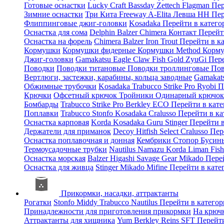
Готовые оснастки
Lucky Craft
Bassday
Zettech
Flagman
Пер
Зимние оснастки
Три Кита
Freeway
A-Elita
Левша НН
Пер
Флиппинговые джиг-головки
Kosadaka
Перейти в катег
Оснастка для сома
Delphin
Balzer
Chimera
Контакт
Перейт
Оснастка на форель
Chimera
Balzer
Iron Trout
Перейти в к
Кормушки
Кормушки фидерные
Кормушки Method
Корму
Джиг-головки
Gamakatsu
Eagle Claw
Fish Gold
ZyuGi
Пер
Поводки
Поводки титановые
Поводки троллинговые
Пов
Вертлюги, застежки, карабины, кольца заводные
Gamakat
Обжимные трубочки
Kosadaka
Trabucco
Strike Pro
Ryobi
П
Крючки
Офсетный крючок
Тройники
Одинарный крючо
Бомбарды
Trabucco
Strike Pro
Berkley
ECO
Перейти в кат
Поплавки
Trabucco
Stonfo
Kosadaka
Cralusso
Перейти в к
Оснастка карповая
Korda
Kosadaka
Guru
Stinger
Перейти 
Держатели для приманок
Decoy
Hitfish
Select
Cralusso
Пер
Оснастка поплавочная и донная
Кембрики
Стопор
Буси
Термоусадочные трубки
Nautilus
Namazu
Korda
Liman Fis
Оснастка морская
Balzer
Higashi
Savage Gear
Mikado
Пере
Оснастка для живца
Stinger
Mikado
Mifine
Перейти в кат
Прикормки, насадки, аттрактанты
Рогатки
Stonfo
Middy
Trabucco
Nautilus
Перейти в катего
Принадлежности для приготовления прикормки
На крюч
Аттрактанты для хищника
Yum
Berkley
Reins
SFT
Перейт