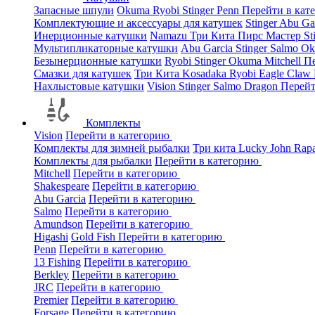
Запасные шпули
Okuma
Ryobi
Stinger
Penn
Перейти в кат
Комплектующие и аксессуары для катушек
Stinger
Abu Ga
Инерционные катушки
Namazu
Три Кита
Пирс Мастер
St
Мультипликаторные катушки
Abu Garcia
Stinger
Salmo
O
Безынерционные катушки
Ryobi
Stinger
Okuma
Mitchell
Пе
Смазки для катушек
Три Кита
Kosadaka
Ryobi
Eagle Claw
Нахлыстовые катушки
Vision
Stinger
Salmo
Dragon
Перейт
Комплекты
Vision
Перейти в категорию
Комплекты для зимней рыбалки
Три кита
Lucky John
Rap
Комплекты для рыбалки
Перейти в категорию
Mitchell
Перейти в категорию
Shakespeare
Перейти в категорию
Abu Garcia
Перейти в категорию
Salmo
Перейти в категорию
Amundson
Перейти в категорию
Higashi
Gold Fish
Перейти в категорию
Penn
Перейти в категорию
13 Fishing
Перейти в категорию
Berkley
Перейти в категорию
JRC
Перейти в категорию
Premier
Перейти в категорию
Forsage
Перейти в категорию