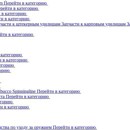
am
Перейти в категорию
рейти в категорию
 в категорию
ти в категорию
пчасти к штекерным удилищам
Запчасти к карповым удилищам
З
йти в категорию
 категорию
и в категорию
тегорию
горию
ю
ю
abucco
Spinningline
Перейти в категорию
ита
Перейти в категорию
егорию
и в категорию
ства по уходу за оружием
Перейти в категорию