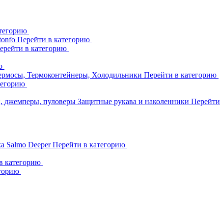
атегорию
tonfo
Перейти в категорию
ерейти в категорию
ию
ермосы, Термоконтейнеры, Холодильники
Перейти в категорию
тегорию
и, джемперы, пуловеры
Защитные рукава и наколенники
Перейти
ka
Salmo
Deeper
Перейти в категорию
в категорию
егорию