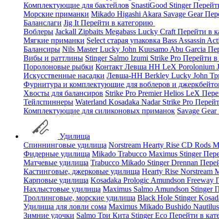
Комплектующие для бактейлов
SnastiGood
Stinger
Перейт
Морские приманки
Mikado
Higashi
Akara
Savage Gear
Пер
Баланслаги
Jig It
Перейти в категорию
Воблеры
Jackall
Zipbaits
Megabass
Lucky Craft
Перейти в 
Мягкие приманки
Select старая упаковка
Bass Assassin
Act
Балансиры
Nils Master
Lucky John
Kuusamo
Abu Garcia
Пе
Вибы и раттлины
Stinger
Salmo
Izumi
Strike Pro
Перейти в
Поролоновые рыбки
Контакт
Левша НН
LeX Porolonium
Искусственные насадки
Левша-НН
Berkley
Lucky John
Тр
Фурнитура и комплектующие для воблеров и джеркбейто
Хвосты для балансиров
Strike Pro
Premier
Helios
LeX
Пере
Тейлспиннеры
Waterland
Kosadaka
Nadar
Strike Pro
Перейт
Комплектующие для силиконовых приманок
Savage Gear
Удилища
Спиннинговые удилища
Norstream
Hearty Rise
CD Rods
M
Фидерные удилища
Mikado
Trabucco
Maximus
Stinger
Пере
Матчевые удилища
Trabucco
Mikado
Stinger
Drennan
Пере
Кастинговые, джерковые удилища
Hearty Rise
Norstream
M
Карповые удилища
Kosadaka
Prologic
Amundson
Freeway
Нахлыстовые удилища
Maximus
Salmo
Amundson
Stinger
П
Троллинговые, морские удилища
Black Hole
Stinger
Kosad
Удилища для ловли сома
Maximus
Mikado
Bushido
Nautilu
Зимние удочки
Salmo
Три Кита
Stinger
Eco
Перейти в ка