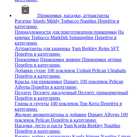
Прикормки, насадки, аттрактанты
Рогатки
Stonfo
Middy
Trabucco
Nautilus
Перейти в
категорию
Принадлежности для приготовления прикормки
На
крючке
Trabucco
Markfish
Spinningline
Перейти в
категорию
Аттрактанты для хищника
Yum
Berkley
Reins
SFT
Перейти в категорию
Прикормки
Прикормки зимние
Прикормки летние
Перейти в категорию
Добавки сухие
100 поклевок
Unibait
Pelican
Ultrabaits
Перейти в категорию
Краска для прикормки
Dunaev
100 поклевок
Pelican
Allvega
Перейти в категорию
Пеллетс
Пеллетс насадочный
Пеллетс прикормочный
Перейти в категорию
Глины и грунты
100 поклевок
Три Кита
Перейти в
категорию
Жидкие ароматизаторы и добавки
Dunaev
Allvega
100
поклевок
Pelican
Перейти в категорию
Насадки, тесто и паста
Yum
Korda
Berkley
Nautilus
Перейти в категорию
Ракеты, кобры, катапульты
Korda
Stinger
Nautilus
Liman