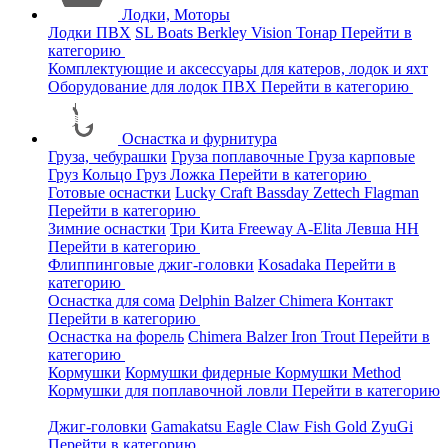
Лодки, Моторы
Лодки ПВХ
SL Boats
Berkley
Vision
Тонар
Перейти в
категорию
Комплектующие и аксессуары для катеров, лодок и яхт
Оборудование для лодок ПВХ
Перейти в категорию
Оснастка и фурнитура
Груза, чебурашки
Груза поплавочные
Груза карповые
Груз Кольцо
Груз Ложка
Перейти в категорию
Готовые оснастки
Lucky Craft
Bassday
Zettech
Flagman
Перейти в категорию
Зимние оснастки
Три Кита
Freeway
A-Elita
Левша НН
Перейти в категорию
Флиппинговые джиг-головки
Kosadaka
Перейти в
категорию
Оснастка для сома
Delphin
Balzer
Chimera
Контакт
Перейти в категорию
Оснастка на форель
Chimera
Balzer
Iron Trout
Перейти в
категорию
Кормушки
Кормушки фидерные
Кормушки Method
Кормушки для поплавочной ловли
Перейти в категорию
Джиг-головки
Gamakatsu
Eagle Claw
Fish Gold
ZyuGi
Перейти в категорию