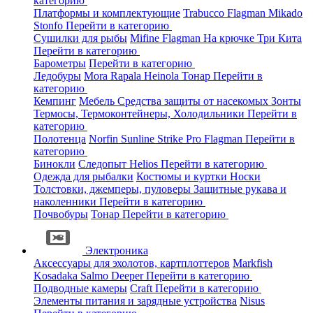
категорию
Платформы и комплектующие
Trabucco
Flagman
Mikado
Stonfo
Перейти в категорию
Сушилки для рыбы
Mifine
Flagman
На крючке
Три Кита
Перейти в категорию
Барометры
Перейти в категорию
Ледобуры
Mora
Rapala
Heinola
Тонар
Перейти в
категорию
Кемпинг
Мебель
Средства защиты от насекомых
Зонты
Термосы, Термоконтейнеры, Холодильники
Перейти в
категорию
Полотенца
Norfin
Sunline
Strike Pro
Flagman
Перейти в
категорию
Бинокли
Следопыт
Helios
Перейти в категорию
Одежда для рыбалки
Костюмы и куртки
Носки
Толстовки, джемперы, пуловеры
Защитные рукава и
наколенники
Перейти в категорию
Почвобуры
Тонар
Перейти в категорию
Электроника
Аксессуары для эхолотов, картплоттеров
Markfish
Kosadaka
Salmo
Deeper
Перейти в категорию
Подводные камеры
Craft
Перейти в категорию
Элементы питания и зарядные устройства
Nisus