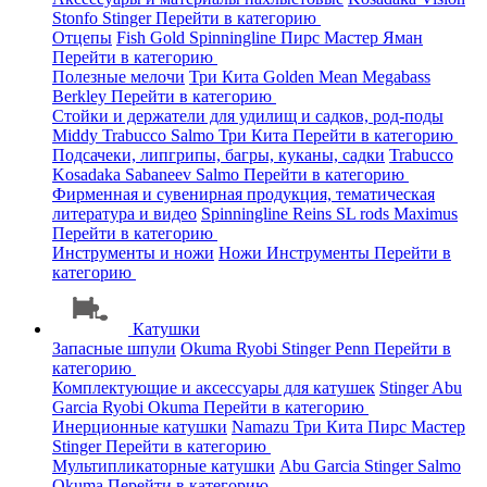
Stonfo
Stinger
Перейти в категорию
Отцепы
Fish Gold
Spinningline
Пирс Мастер
Яман
Перейти в категорию
Полезные мелочи
Три Кита
Golden Mean
Megabass
Berkley
Перейти в категорию
Стойки и держатели для удилищ и садков, род-поды
Middy
Trabucco
Salmo
Три Кита
Перейти в категорию
Подсачеки, липгрипы, багры, куканы, садки
Trabucco
Kosadaka
Sabaneev
Salmo
Перейти в категорию
Фирменная и сувенирная продукция, тематическая
литература и видео
Spinningline
Reins
SL rods
Maximus
Перейти в категорию
Инструменты и ножи
Ножи
Инструменты
Перейти в
категорию
Катушки
Запасные шпули
Okuma
Ryobi
Stinger
Penn
Перейти в
категорию
Комплектующие и аксессуары для катушек
Stinger
Abu
Garcia
Ryobi
Okuma
Перейти в категорию
Инерционные катушки
Namazu
Три Кита
Пирс Мастер
Stinger
Перейти в категорию
Мультипликаторные катушки
Abu Garcia
Stinger
Salmo
Okuma
Перейти в категорию