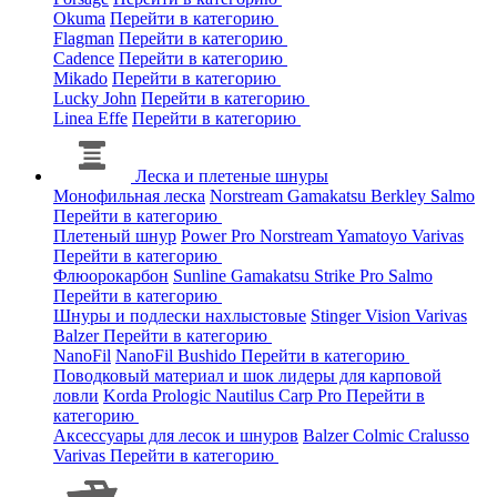
Okuma
Перейти в категорию
Flagman
Перейти в категорию
Cadence
Перейти в категорию
Mikado
Перейти в категорию
Lucky John
Перейти в категорию
Linea Effe
Перейти в категорию
Леска и плетеные шнуры
Монофильная леска
Norstream
Gamakatsu
Berkley
Salmo
Перейти в категорию
Плетеный шнур
Power Pro
Norstream
Yamatoyo
Varivas
Перейти в категорию
Флюорокарбон
Sunline
Gamakatsu
Strike Pro
Salmo
Перейти в категорию
Шнуры и подлески нахлыстовые
Stinger
Vision
Varivas
Balzer
Перейти в категорию
NanoFil
NanoFil
Bushido
Перейти в категорию
Поводковый материал и шок лидеры для карповой
ловли
Korda
Prologic
Nautilus
Carp Pro
Перейти в
категорию
Аксессуары для лесок и шнуров
Balzer
Colmic
Cralusso
Varivas
Перейти в категорию