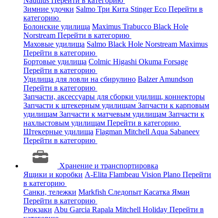
Nautilus
Перейти в категорию
Зимние удочки
Salmo
Три Кита
Stinger
Eco
Перейти в
категорию
Болонские удилища
Maximus
Trabucco
Black Hole
Norstream
Перейти в категорию
Маховые удилища
Salmo
Black Hole
Norstream
Maximus
Перейти в категорию
Бортовые удилища
Colmic
Higashi
Okuma
Forsage
Перейти в категорию
Удилища для ловли на сбирулино
Balzer
Amundson
Перейти в категорию
Запчасти, аксессуары для сборки удилищ, коннекторы
Запчасти к штекерным удилищам
Запчасти к карповым
удилищам
Запчасти к матчевым удилищам
Запчасти к
нахлыстовым удилищам
Перейти в категорию
Штекерные удилища
Flagman
Mitchell
Aqua
Sabaneev
Перейти в категорию
Хранение и транспортировка
Ящики и коробки
A-Elita
Flambeau
Vision
Plano
Перейти
в категорию
Санки, тележки
Markfish
Следопыт
Касатка
Яман
Перейти в категорию
Рюкзаки
Abu Garcia
Rapala
Mitchell
Holiday
Перейти в