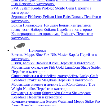
Fish
Перейти в категорию
PVA System
Korda
Prologic
Stonfo
Guru
Перейти в
категорию
Зерновые
Fishberry
Pelican
Lion Baits
Dunaev
Перейти в
категорию
Бойлы
Плавающие
Тонущие
Бойлы нейтральной
плавучести
Наборы бойлов
Перейти в категорию
Консервированная прикормка
Fishberry
Перейти в
категорию
Приманки
Блесны
Mepps
Blue Fox
Nils Master
Rapala
Перейти в
категорию
Юбки, вабики
Вабики
Юбки
Перейти в категорию
Мормышки судаковые
Fish Gold
LumiCom
Shape
Spider
Перейти в категорию
Спиннербейты и баззбейты, чаттербейты
Lucky Craft
Kosadaka
Imakatsu
Megabass
Перейти в категорию
Мормышки зимние и летние
LumiCom
Санхар
True
Weight
Nautilus
Перейти в категорию
Стримеры, мушки
Stinger
Abu Garcia
Shakespeare
Kosadaka
Перейти в категорию
Комплектующие для блесен
Waterland
Mepps
Strike Pro
Aqua
Перейти в категорию