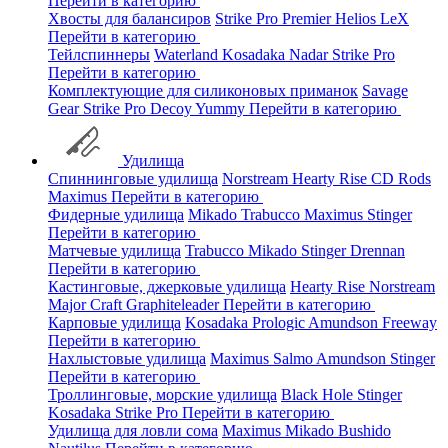
Перейти в категорию
Хвосты для балансиров
Strike Pro
Premier
Helios
LeX
Перейти в категорию
Тейлспиннеры
Waterland
Kosadaka
Nadar
Strike Pro
Перейти в категорию
Комплектующие для силиконовых приманок
Savage
Gear
Strike Pro
Decoy
Yummy
Перейти в категорию
Удилища
Спиннинговые удилища
Norstream
Hearty Rise
CD Rods
Maximus
Перейти в категорию
Фидерные удилища
Mikado
Trabucco
Maximus
Stinger
Перейти в категорию
Матчевые удилища
Trabucco
Mikado
Stinger
Drennan
Перейти в категорию
Кастинговые, джерковые удилища
Hearty Rise
Norstream
Major Craft
Graphiteleader
Перейти в категорию
Карповые удилища
Kosadaka
Prologic
Amundson
Freeway
Перейти в категорию
Нахлыстовые удилища
Maximus
Salmo
Amundson
Stinger
Перейти в категорию
Троллинговые, морские удилища
Black Hole
Stinger
Kosadaka
Strike Pro
Перейти в категорию
Удилища для ловли сома
Maximus
Mikado
Bushido