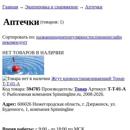
Главная
→
Экипировка и снаряжение
→
Аптечки
Аптечки
(товаров: 1)
Сортировать по:
названию
цене
популярности
спиннинглайн
рекомендует
НЕТ ТОВАРОВ В НАЛИЧИИ
Жгут кровоостанавливающий Тонар
T-T-01-A
Код товара:
594785
Производитель:
Тонар
Артикул:
T-T-01-A
© Рыболовная компания Spinningline.ru, 2008-2026.
Адрес:
606026 Нижегородская область, г. Дзержинск, ул.
Буденного, 1, компания Spinningline
Время работы:
с 9:00 - до 18:00 по МСК