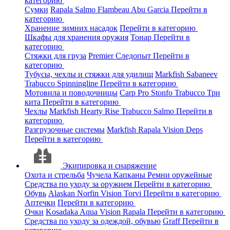
категорию
Сумки
Rapala
Salmo
Flambeau
Abu Garcia
Перейти в
категорию
Хранение зимних насадок
Перейти в категорию
Шкафы для хранения оружия
Тонар
Перейти в
категорию
Стяжки для груза
Premier
Следопыт
Перейти в
категорию
Тубусы, чехлы и стяжки для удилищ
Markfish
Sabaneev
Trabucco
Spinningline
Перейти в категорию
Мотовила и поводочницы
Carp Pro
Stonfo
Trabucco
Три
кита
Перейти в категорию
Чехлы
Markfish
Hearty Rise
Trabucco
Salmo
Перейти в
категорию
Разгрузочные системы
Markfish
Rapala
Vision
Deps
Перейти в категорию
Экипировка и снаряжение
Охота и стрельба
Чучела
Капканы
Ремни оружейные
Средства по уходу за оружием
Перейти в категорию
Обувь
Alaskan
Norfin
Vision
Torvi
Перейти в категорию
Аптечки
Перейти в категорию
Очки
Kosadaka
Aqua
Vision
Rapala
Перейти в категорию
Средства по уходу за одеждой, обувью
Graff
Перейти в