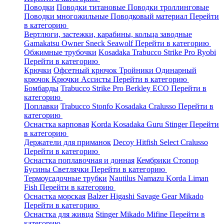
Поводки
Поводки титановые
Поводки троллинговые
Поводки многожильные
Поводковый материал
Перейти
в категорию
Вертлюги, застежки, карабины, кольца заводные
Gamakatsu
Owner
Sneck
Seawolf
Перейти в категорию
Обжимные трубочки
Kosadaka
Trabucco
Strike Pro
Ryobi
Перейти в категорию
Крючки
Офсетный крючок
Тройники
Одинарный
крючок
Крючки Ассисты
Перейти в категорию
Бомбарды
Trabucco
Strike Pro
Berkley
ECO
Перейти в
категорию
Поплавки
Trabucco
Stonfo
Kosadaka
Cralusso
Перейти в
категорию
Оснастка карповая
Korda
Kosadaka
Guru
Stinger
Перейти
в категорию
Держатели для приманок
Decoy
Hitfish
Select
Cralusso
Перейти в категорию
Оснастка поплавочная и донная
Кембрики
Стопор
Бусины
Светлячки
Перейти в категорию
Термоусадочные трубки
Nautilus
Namazu
Korda
Liman
Fish
Перейти в категорию
Оснастка морская
Balzer
Higashi
Savage Gear
Mikado
Перейти в категорию
Оснастка для живца
Stinger
Mikado
Mifine
Перейти в
категорию