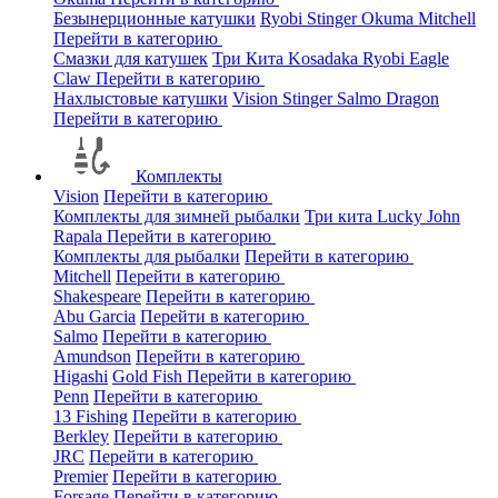
Безынерционные катушки
Ryobi
Stinger
Okuma
Mitchell
Перейти в категорию
Смазки для катушек
Три Кита
Kosadaka
Ryobi
Eagle
Claw
Перейти в категорию
Нахлыстовые катушки
Vision
Stinger
Salmo
Dragon
Перейти в категорию
Комплекты
Vision
Перейти в категорию
Комплекты для зимней рыбалки
Три кита
Lucky John
Rapala
Перейти в категорию
Комплекты для рыбалки
Перейти в категорию
Mitchell
Перейти в категорию
Shakespeare
Перейти в категорию
Abu Garcia
Перейти в категорию
Salmo
Перейти в категорию
Amundson
Перейти в категорию
Higashi
Gold Fish
Перейти в категорию
Penn
Перейти в категорию
13 Fishing
Перейти в категорию
Berkley
Перейти в категорию
JRC
Перейти в категорию
Premier
Перейти в категорию
Forsage
Перейти в категорию