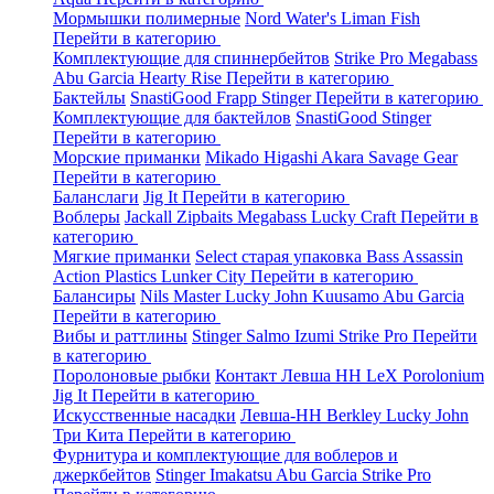
Мормышки полимерные
Nord Water's
Liman Fish
Перейти в категорию
Комплектующие для спиннербейтов
Strike Pro
Megabass
Abu Garcia
Hearty Rise
Перейти в категорию
Бактейлы
SnastiGood
Frapp
Stinger
Перейти в категорию
Комплектующие для бактейлов
SnastiGood
Stinger
Перейти в категорию
Морские приманки
Mikado
Higashi
Akara
Savage Gear
Перейти в категорию
Баланслаги
Jig It
Перейти в категорию
Воблеры
Jackall
Zipbaits
Megabass
Lucky Craft
Перейти в
категорию
Мягкие приманки
Select старая упаковка
Bass Assassin
Action Plastics
Lunker City
Перейти в категорию
Балансиры
Nils Master
Lucky John
Kuusamo
Abu Garcia
Перейти в категорию
Вибы и раттлины
Stinger
Salmo
Izumi
Strike Pro
Перейти
в категорию
Поролоновые рыбки
Контакт
Левша НН
LeX Porolonium
Jig It
Перейти в категорию
Искусственные насадки
Левша-НН
Berkley
Lucky John
Три Кита
Перейти в категорию
Фурнитура и комплектующие для воблеров и
джеркбейтов
Stinger
Imakatsu
Abu Garcia
Strike Pro