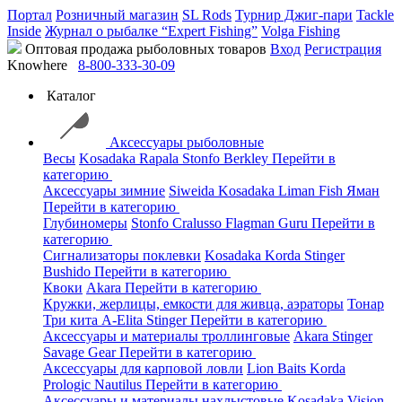
Портал
Розничный магазин
SL Rods
Турнир Джиг-пари
Tackle
Inside
Журнал о рыбалке “Expert Fishing”
Volga Fishing
Оптовая продажа рыболовных товаров
Вход
Регистрация
Knowhere
8-800-333-30-09
Каталог
Аксессуары рыболовные
Весы
Kosadaka
Rapala
Stonfo
Berkley
Перейти в
категорию
Аксессуары зимние
Siweida
Kosadaka
Liman Fish
Яман
Перейти в категорию
Глубиномеры
Stonfo
Cralusso
Flagman
Guru
Перейти в
категорию
Сигнализаторы поклевки
Kosadaka
Korda
Stinger
Bushido
Перейти в категорию
Квоки
Akara
Перейти в категорию
Кружки, жерлицы, емкости для живца, аэраторы
Тонар
Три кита
A-Elita
Stinger
Перейти в категорию
Аксессуары и материалы троллинговые
Akara
Stinger
Savage Gear
Перейти в категорию
Аксессуары для карповой ловли
Lion Baits
Korda
Prologic
Nautilus
Перейти в категорию
Аксессуары и материалы нахлыстовые
Kosadaka
Vision