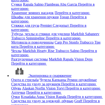
категорию
Сумки
Rapala
Salmo
Flambeau
Abu Garcia
Перейти в
категорию
Хранение зимних насадок
Перейти в категорию
Шкафы для хранения оружия
Тонар
Перейти в
категорию
Стяжки для груза
Premier
Следопыт
Перейти в
категорию
Тубусы, чехлы и стяжки для удилищ
Markfish
Sabaneev
Trabucco
Spinningline
Перейти в категорию
Мотовила и поводочницы
Carp Pro
Stonfo
Trabucco
Три
кита
Перейти в категорию
Чехлы
Markfish
Hearty Rise
Trabucco
Salmo
Перейти в
категорию
Разгрузочные системы
Markfish
Rapala
Vision
Deps
Перейти в категорию
Экипировка и снаряжение
Охота и стрельба
Чучела
Капканы
Ремни оружейные
Средства по уходу за оружием
Перейти в категорию
Обувь
Alaskan
Norfin
Vision
Torvi
Перейти в категорию
Аптечки
Перейти в категорию
Очки
Kosadaka
Aqua
Vision
Rapala
Перейти в категорию
Средства по уходу за одеждой, обувью
Graff
Перейти в