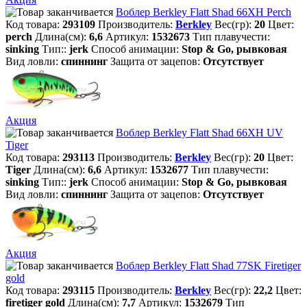
Воблер Berkley Flatt Shad 66XH Perch
Код товара:
293109
Производитель:
Berkley
Вес(гр):
20
Цвет:
perch
Длина(см):
6,6
Артикул:
1532673
Тип плавучести:
sinking
Тип::
jerk
Способ анимации:
Stop & Go, рывковая
Вид ловли:
спиннинг
Защита от зацепов:
Отсутствует
Акция
Воблер Berkley Flatt Shad 66XH UV
Tiger
Код товара:
293113
Производитель:
Berkley
Вес(гр):
20
Цвет:
Tiger
Длина(см):
6,6
Артикул:
1532677
Тип плавучести:
sinking
Тип::
jerk
Способ анимации:
Stop & Go, рывковая
Вид ловли:
спиннинг
Защита от зацепов:
Отсутствует
Акция
Воблер Berkley Flatt Shad 77SK Firetiger
gold
Код товара:
293115
Производитель:
Berkley
Вес(гр):
22,2
Цвет:
firetiger gold
Длина(см):
7,7
Артикул:
1532679
Тип