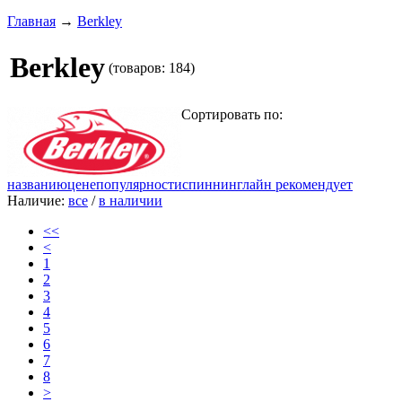
Главная
→
Berkley
Berkley
(товаров: 184)
Сортировать по:
названию
цене
популярности
спиннинглайн рекомендует
Наличие:
все
/
в наличии
<<
<
1
2
3
4
5
6
7
8
>