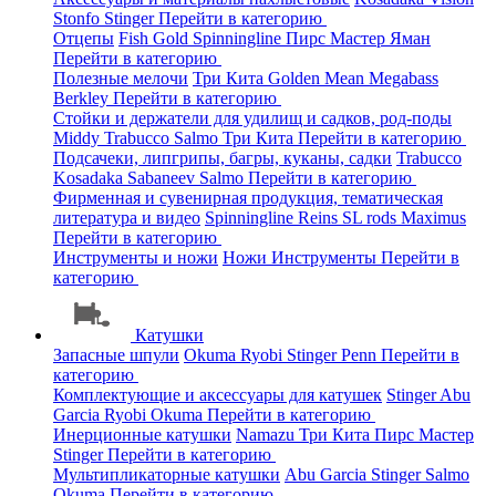
Stonfo
Stinger
Перейти в категорию
Отцепы
Fish Gold
Spinningline
Пирс Мастер
Яман
Перейти в категорию
Полезные мелочи
Три Кита
Golden Mean
Megabass
Berkley
Перейти в категорию
Стойки и держатели для удилищ и садков, род-поды
Middy
Trabucco
Salmo
Три Кита
Перейти в категорию
Подсачеки, липгрипы, багры, куканы, садки
Trabucco
Kosadaka
Sabaneev
Salmo
Перейти в категорию
Фирменная и сувенирная продукция, тематическая
литература и видео
Spinningline
Reins
SL rods
Maximus
Перейти в категорию
Инструменты и ножи
Ножи
Инструменты
Перейти в
категорию
Катушки
Запасные шпули
Okuma
Ryobi
Stinger
Penn
Перейти в
категорию
Комплектующие и аксессуары для катушек
Stinger
Abu
Garcia
Ryobi
Okuma
Перейти в категорию
Инерционные катушки
Namazu
Три Кита
Пирс Мастер
Stinger
Перейти в категорию
Мультипликаторные катушки
Abu Garcia
Stinger
Salmo
Okuma
Перейти в категорию