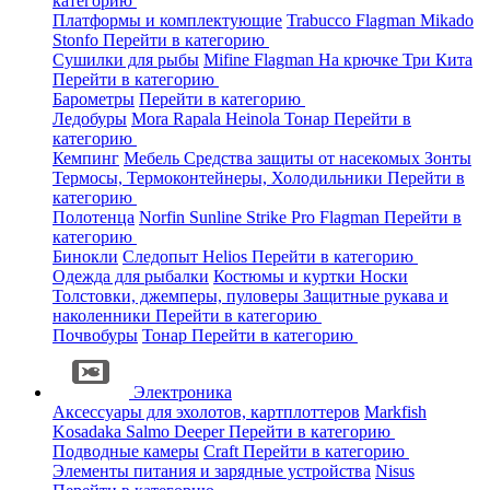
категорию
Платформы и комплектующие
Trabucco
Flagman
Mikado
Stonfo
Перейти в категорию
Сушилки для рыбы
Mifine
Flagman
На крючке
Три Кита
Перейти в категорию
Барометры
Перейти в категорию
Ледобуры
Mora
Rapala
Heinola
Тонар
Перейти в
категорию
Кемпинг
Мебель
Средства защиты от насекомых
Зонты
Термосы, Термоконтейнеры, Холодильники
Перейти в
категорию
Полотенца
Norfin
Sunline
Strike Pro
Flagman
Перейти в
категорию
Бинокли
Следопыт
Helios
Перейти в категорию
Одежда для рыбалки
Костюмы и куртки
Носки
Толстовки, джемперы, пуловеры
Защитные рукава и
наколенники
Перейти в категорию
Почвобуры
Тонар
Перейти в категорию
Электроника
Аксессуары для эхолотов, картплоттеров
Markfish
Kosadaka
Salmo
Deeper
Перейти в категорию
Подводные камеры
Craft
Перейти в категорию
Элементы питания и зарядные устройства
Nisus