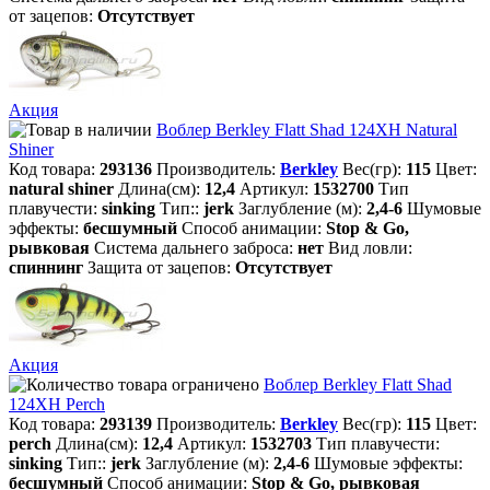
от зацепов:
Отсутствует
Акция
Воблер Berkley Flatt Shad 124XH Natural
Shiner
Код товара:
293136
Производитель:
Berkley
Вес(гр):
115
Цвет:
natural shiner
Длина(см):
12,4
Артикул:
1532700
Тип
плавучести:
sinking
Тип::
jerk
Заглубление (м):
2,4-6
Шумовые
эффекты:
бесшумный
Способ анимации:
Stop & Go,
рывковая
Система дальнего заброса:
нет
Вид ловли:
спиннинг
Защита от зацепов:
Отсутствует
Акция
Воблер Berkley Flatt Shad
124XH Perch
Код товара:
293139
Производитель:
Berkley
Вес(гр):
115
Цвет:
perch
Длина(см):
12,4
Артикул:
1532703
Тип плавучести:
sinking
Тип::
jerk
Заглубление (м):
2,4-6
Шумовые эффекты:
бесшумный
Способ анимации:
Stop & Go, рывковая