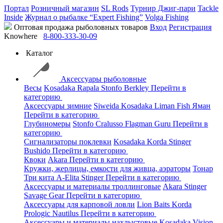
Портал
Розничный магазин
SL Rods
Турнир Джиг-пари
Tackle
Inside
Журнал о рыбалке “Expert Fishing”
Volga Fishing
Оптовая продажа рыболовных товаров
Вход
Регистрация
Knowhere
8-800-333-30-09
Каталог
Аксессуары рыболовные
Весы
Kosadaka
Rapala
Stonfo
Berkley
Перейти в
категорию
Аксессуары зимние
Siweida
Kosadaka
Liman Fish
Яман
Перейти в категорию
Глубиномеры
Stonfo
Cralusso
Flagman
Guru
Перейти в
категорию
Сигнализаторы поклевки
Kosadaka
Korda
Stinger
Bushido
Перейти в категорию
Квоки
Akara
Перейти в категорию
Кружки, жерлицы, емкости для живца, аэраторы
Тонар
Три кита
A-Elita
Stinger
Перейти в категорию
Аксессуары и материалы троллинговые
Akara
Stinger
Savage Gear
Перейти в категорию
Аксессуары для карповой ловли
Lion Baits
Korda
Prologic
Nautilus
Перейти в категорию
Аксессуары и материалы нахлыстовые
Kosadaka
Vision