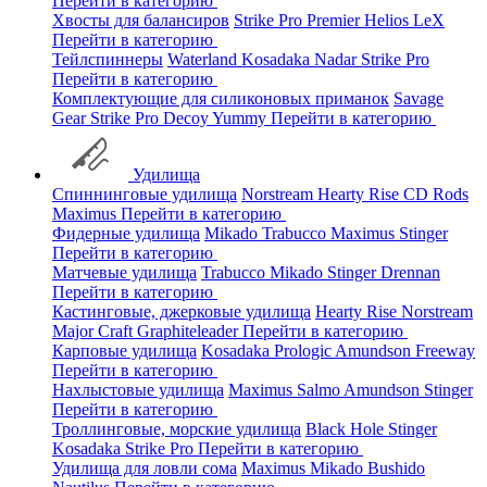
Перейти в категорию
Хвосты для балансиров
Strike Pro
Premier
Helios
LeX
Перейти в категорию
Тейлспиннеры
Waterland
Kosadaka
Nadar
Strike Pro
Перейти в категорию
Комплектующие для силиконовых приманок
Savage
Gear
Strike Pro
Decoy
Yummy
Перейти в категорию
Удилища
Спиннинговые удилища
Norstream
Hearty Rise
CD Rods
Maximus
Перейти в категорию
Фидерные удилища
Mikado
Trabucco
Maximus
Stinger
Перейти в категорию
Матчевые удилища
Trabucco
Mikado
Stinger
Drennan
Перейти в категорию
Кастинговые, джерковые удилища
Hearty Rise
Norstream
Major Craft
Graphiteleader
Перейти в категорию
Карповые удилища
Kosadaka
Prologic
Amundson
Freeway
Перейти в категорию
Нахлыстовые удилища
Maximus
Salmo
Amundson
Stinger
Перейти в категорию
Троллинговые, морские удилища
Black Hole
Stinger
Kosadaka
Strike Pro
Перейти в категорию
Удилища для ловли сома
Maximus
Mikado
Bushido