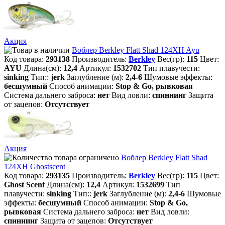
Акция
Воблер Berkley Flatt Shad 124XH Ayu
Код товара:
293138
Производитель:
Berkley
Вес(гр):
115
Цвет:
AYU
Длина(см):
12,4
Артикул:
1532702
Тип плавучести:
sinking
Тип::
jerk
Заглубление (м):
2,4-6
Шумовые эффекты:
бесшумный
Способ анимации:
Stop & Go, рывковая
Система дальнего заброса:
нет
Вид ловли:
спиннинг
Защита
от зацепов:
Отсутствует
Акция
Воблер Berkley Flatt Shad
124XH Ghostscent
Код товара:
293135
Производитель:
Berkley
Вес(гр):
115
Цвет:
Ghost Scent
Длина(см):
12,4
Артикул:
1532699
Тип
плавучести:
sinking
Тип::
jerk
Заглубление (м):
2,4-6
Шумовые
эффекты:
бесшумный
Способ анимации:
Stop & Go,
рывковая
Система дальнего заброса:
нет
Вид ловли:
спиннинг
Защита от зацепов:
Отсутствует