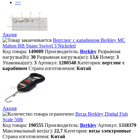
>>
Акция
Вертлюг с карабином Berkley MC
Mahon BB Snaps Swivel 3 Nickeled
Код товара:
149089
Производитель:
Berkley
Разрывная
нагрузка(lb):
30
Разрывная нагрузка(кг):
13,6
Номер:
3
Упаковка(шт):
3
Артикул:
1280540
Категория:
вертлюг с
карабином
Страна изготовления:
Китай
Акция
Весы Berkley Digital Fish
Scale 50lb
Код товара:
190555
Производитель:
Berkley
Артикул:
1318379
Максимальный вес(кг):
22,7
Категория:
весы электронные
Страна изготовления:
Китай