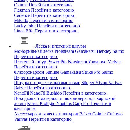
Okuma
Перейти в категорию
Flagman
Перейти в категорию
Cadence
Перейти в категорию
Mikado
Перейти в категорию
Lucky John
Перейти в категорию
Linea Effe
Перейти в категорию
Леска и плетеные шнуры
Монофильная леска
Norstream
Gamakatsu
Berkley
Salmo
Перейти в категорию
Плетеный шнур
Power Pro
Norstream
Yamatoyo
Varivas
Перейти в категорию
Флюорокарбон
Sunline
Gamakatsu
Strike Pro
Salmo
Перейти в категорию
Шнуры и подлески нахлыстовые
Stinger
Vision
Varivas
Balzer
Перейти в категорию
NanoFil
NanoFil
Bushido
Перейти в категорию
Поводковый материал и шок лидеры для карповой
ловли
Korda
Prologic
Nautilus
Carp Pro
Перейти в
категорию
Аксессуары для лесок и шнуров
Balzer
Colmic
Cralusso
Varivas
Перейти в категорию