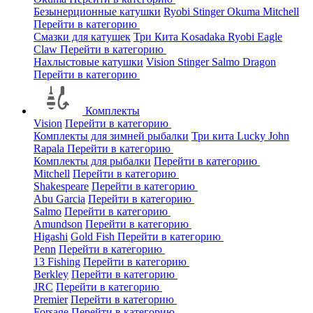
Безынерционные катушки
Ryobi
Stinger
Okuma
Mitchell
Перейти в категорию
Смазки для катушек
Три Кита
Kosadaka
Ryobi
Eagle
Claw
Перейти в категорию
Нахлыстовые катушки
Vision
Stinger
Salmo
Dragon
Перейти в категорию
Комплекты
Vision
Перейти в категорию
Комплекты для зимней рыбалки
Три кита
Lucky John
Rapala
Перейти в категорию
Комплекты для рыбалки
Перейти в категорию
Mitchell
Перейти в категорию
Shakespeare
Перейти в категорию
Abu Garcia
Перейти в категорию
Salmo
Перейти в категорию
Amundson
Перейти в категорию
Higashi
Gold Fish
Перейти в категорию
Penn
Перейти в категорию
13 Fishing
Перейти в категорию
Berkley
Перейти в категорию
JRC
Перейти в категорию
Premier
Перейти в категорию
Forsage
Перейти в категорию