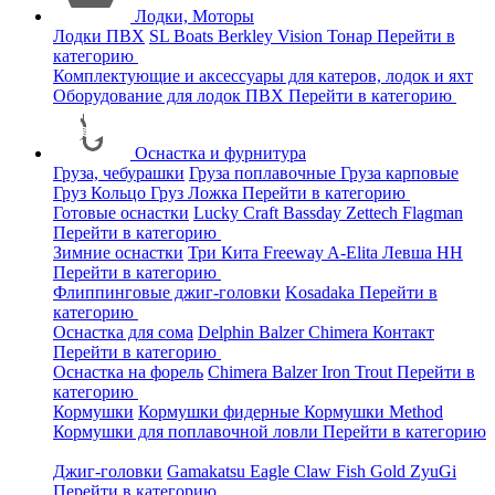
Лодки, Моторы
Лодки ПВХ
SL Boats
Berkley
Vision
Тонар
Перейти в
категорию
Комплектующие и аксессуары для катеров, лодок и яхт
Оборудование для лодок ПВХ
Перейти в категорию
Оснастка и фурнитура
Груза, чебурашки
Груза поплавочные
Груза карповые
Груз Кольцо
Груз Ложка
Перейти в категорию
Готовые оснастки
Lucky Craft
Bassday
Zettech
Flagman
Перейти в категорию
Зимние оснастки
Три Кита
Freeway
A-Elita
Левша НН
Перейти в категорию
Флиппинговые джиг-головки
Kosadaka
Перейти в
категорию
Оснастка для сома
Delphin
Balzer
Chimera
Контакт
Перейти в категорию
Оснастка на форель
Chimera
Balzer
Iron Trout
Перейти в
категорию
Кормушки
Кормушки фидерные
Кормушки Method
Кормушки для поплавочной ловли
Перейти в категорию
Джиг-головки
Gamakatsu
Eagle Claw
Fish Gold
ZyuGi
Перейти в категорию