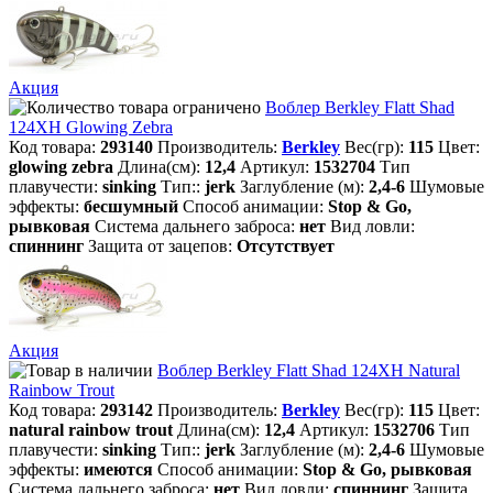
Акция
Воблер Berkley Flatt Shad
124XH Glowing Zebra
Код товара:
293140
Производитель:
Berkley
Вес(гр):
115
Цвет:
glowing zebra
Длина(см):
12,4
Артикул:
1532704
Тип
плавучести:
sinking
Тип::
jerk
Заглубление (м):
2,4-6
Шумовые
эффекты:
бесшумный
Способ анимации:
Stop & Go,
рывковая
Система дальнего заброса:
нет
Вид ловли:
спиннинг
Защита от зацепов:
Отсутствует
Акция
Воблер Berkley Flatt Shad 124XH Natural
Rainbow Trout
Код товара:
293142
Производитель:
Berkley
Вес(гр):
115
Цвет:
natural rainbow trout
Длина(см):
12,4
Артикул:
1532706
Тип
плавучести:
sinking
Тип::
jerk
Заглубление (м):
2,4-6
Шумовые
эффекты:
имеются
Способ анимации:
Stop & Go, рывковая
Система дальнего заброса:
нет
Вид ловли:
спиннинг
Защита