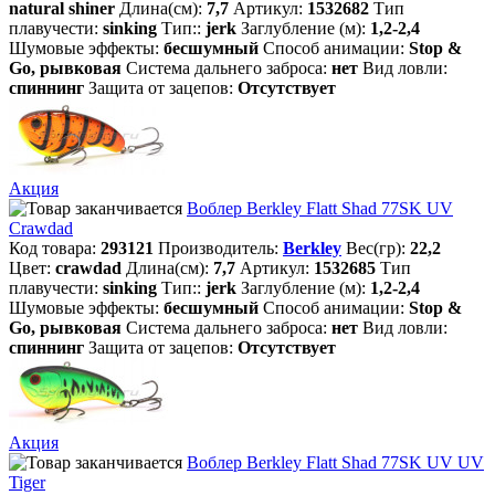
natural shiner
Длина(см):
7,7
Артикул:
1532682
Тип
плавучести:
sinking
Тип::
jerk
Заглубление (м):
1,2-2,4
Шумовые эффекты:
бесшумный
Способ анимации:
Stop &
Go, рывковая
Система дальнего заброса:
нет
Вид ловли:
спиннинг
Защита от зацепов:
Отсутствует
Акция
Воблер Berkley Flatt Shad 77SK UV
Crawdad
Код товара:
293121
Производитель:
Berkley
Вес(гр):
22,2
Цвет:
crawdad
Длина(см):
7,7
Артикул:
1532685
Тип
плавучести:
sinking
Тип::
jerk
Заглубление (м):
1,2-2,4
Шумовые эффекты:
бесшумный
Способ анимации:
Stop &
Go, рывковая
Система дальнего заброса:
нет
Вид ловли:
спиннинг
Защита от зацепов:
Отсутствует
Акция
Воблер Berkley Flatt Shad 77SK UV UV
Tiger