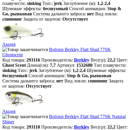
плавучести:
sinking
Тип::
jerk
Заглубление (м):
1,2-2,4
Шумовые эффекты:
бесшумный
Способ анимации:
Stop &
Go, рывковая
Система дальнего заброса:
нет
Вид ловли:
спиннинг
Защита от зацепов:
Отсутствует
Акция
Воблер Berkley Flatt Shad 77SK
Ghostscent
Код товара:
293116
Производитель:
Berkley
Вес(гр):
22,2
Цвет:
Ghost Scent
Длина(см):
7,7
Артикул:
1532680
Тип плавучести:
sinking
Тип::
jerk
Заглубление (м):
1,2-2,4
Шумовые эффекты:
бесшумный
Способ анимации:
Stop & Go, рывковая
Система дальнего заброса:
нет
Вид ловли:
спиннинг
Защита
от зацепов:
Отсутствует
Акция
Воблер Berkley Flatt Shad 77SK Natural
Shiner
Код товара:
293118
Производитель:
Berkley
Вес(гр):
22,2
Цвет: