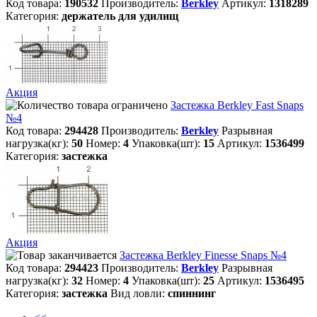
Код товара:
190532
Производитель:
Berkley
Артикул:
1318289
Категория:
держатель для удилищ
Акция
Застежка Berkley Fast Snaps
№4
Код товара:
294428
Производитель:
Berkley
Разрывная
нагрузка(кг):
50
Номер:
4
Упаковка(шт):
15
Артикул:
1536499
Категория:
застежка
Акция
Застежка Berkley Finesse Snaps №4
Код товара:
294423
Производитель:
Berkley
Разрывная
нагрузка(кг):
32
Номер:
4
Упаковка(шт):
25
Артикул:
1536495
Категория:
застежка
Вид ловли:
спиннинг