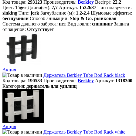
Код товара:
293123
Производитель:
Berkley
Вес(гр):
22,2
Цвет:
Tiger
Длина(см):
7,7
Артикул:
1532687
Тип плавучести:
sinking
Тип::
jerk
Заглубление (м):
1,2-2,4
Шумовые эффекты:
бесшумный
Способ анимации:
Stop & Go, рывковая
Система дальнего заброса:
нет
Вид ловли:
спиннинг
Защита
от зацепов:
Отсутствует
Акция
Держатель Berkley Tube Rod Rack black
Код товара:
190533
Производитель:
Berkley
Артикул:
1318300
Категория:
держатель для удилищ
Акция
Держатель Berkley Tube Rod Rack white