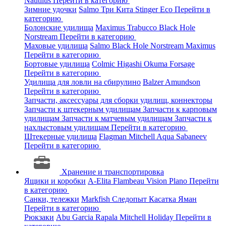
Nautilus
Перейти в категорию
Зимние удочки
Salmo
Три Кита
Stinger
Eco
Перейти в
категорию
Болонские удилища
Maximus
Trabucco
Black Hole
Norstream
Перейти в категорию
Маховые удилища
Salmo
Black Hole
Norstream
Maximus
Перейти в категорию
Бортовые удилища
Colmic
Higashi
Okuma
Forsage
Перейти в категорию
Удилища для ловли на сбирулино
Balzer
Amundson
Перейти в категорию
Запчасти, аксессуары для сборки удилищ, коннекторы
Запчасти к штекерным удилищам
Запчасти к карповым
удилищам
Запчасти к матчевым удилищам
Запчасти к
нахлыстовым удилищам
Перейти в категорию
Штекерные удилища
Flagman
Mitchell
Aqua
Sabaneev
Перейти в категорию
Хранение и транспортировка
Ящики и коробки
A-Elita
Flambeau
Vision
Plano
Перейти
в категорию
Санки, тележки
Markfish
Следопыт
Касатка
Яман
Перейти в категорию
Рюкзаки
Abu Garcia
Rapala
Mitchell
Holiday
Перейти в