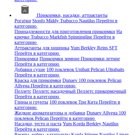
Прикормки, насадки, аттрактанты
Рогатки
Stonfo
Middy
Trabucco
Nautilus
Перейти в
категорию
Принадлежности для приготовления прикормки
На
крючке
Trabucco
Markfish
Spinningline
Перейти в
категорию
Аттрактанты для хищника
Yum
Berkley
Reins
SFT
Перейти в категорию
Прикормки
Прикормки зимние
Прикормки летние
Перейти в категорию
Добавки сухие
100 поклевок
Unibait
Pelican
Ultrabaits
Перейти в категорию
Краска для прикормки
Dunaev
100 поклевок
Pelican
Allvega
Перейти в категорию
Пеллетс
Пеллетс насадочный
Пеллетс прикормочный
Перейти в категорию
Глины и грунты
100 поклевок
Три Кита
Перейти в
категорию
Жидкие ароматизаторы и добавки
Dunaev
Allvega
100
поклевок
Pelican
Перейти в категорию
Насадки, тесто и паста
Yum
Korda
Berkley
Nautilus
Перейти в категорию
Ракеты, кобры, катапульты
Korda
Stinger
Nautilus
Liman