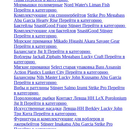
Мормышки полимерные
Nord Water's
Liman Fish
Перейти в категорию
Комплектующие для спиннербейтов
Strike Pro
Megabass
Abu Garcia
Hearty Rise
Перейти в категорию
Бактейлы
SnastiGood
Frapp
Stinger
Перейти в категорию
Комплектующие для бактейлов
SnastiGood
Stinger
Перейти в категорию
Морские приманки
Mikado
Higashi
Akara
Savage Gear
Перейти в категорию
Баланслаги
Jig It
Перейти в категорию
Воблеры
Jackall
Zipbaits
Megabass
Lucky Craft
Перейти в
категорию
Мягкие приманки
Select старая упаковка
Bass Assassin
Action Plastics
Lunker City
Перейти в категорию
Балансиры
Nils Master
Lucky John
Kuusamo
Abu Garcia
Перейти в категорию
Вибы и раттлины
Stinger
Salmo
Izumi
Strike Pro
Перейти
в категорию
Поролоновые рыбки
Контакт
Левша НН
LeX Porolonium
Jig It
Перейти в категорию
Искусственные насадки
Левша-НН
Berkley
Lucky John
Три Кита
Перейти в категорию
Фурнитура и комплектующие для воблеров и
джеркбейтов
Stinger
Imakatsu
Abu Garcia
Strike Pro