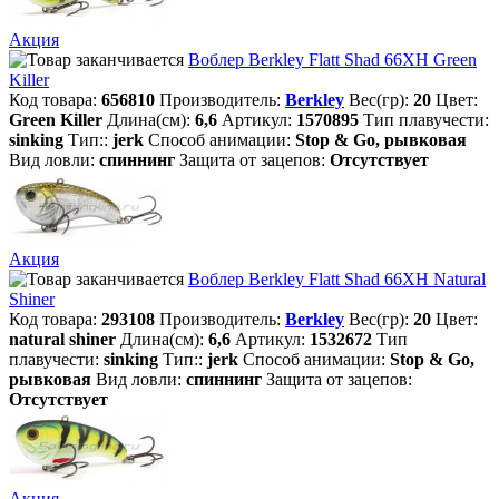
Акция
Воблер Berkley Flatt Shad 66XH Green
Killer
Код товара:
656810
Производитель:
Berkley
Вес(гр):
20
Цвет:
Green Killer
Длина(см):
6,6
Артикул:
1570895
Тип плавучести:
sinking
Тип::
jerk
Способ анимации:
Stop & Go, рывковая
Вид ловли:
спиннинг
Защита от зацепов:
Отсутствует
Акция
Воблер Berkley Flatt Shad 66XH Natural
Shiner
Код товара:
293108
Производитель:
Berkley
Вес(гр):
20
Цвет:
natural shiner
Длина(см):
6,6
Артикул:
1532672
Тип
плавучести:
sinking
Тип::
jerk
Способ анимации:
Stop & Go,
рывковая
Вид ловли:
спиннинг
Защита от зацепов:
Отсутствует
Акция