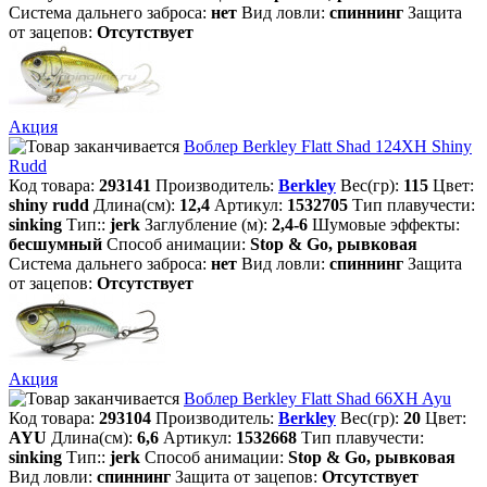
Система дальнего заброса:
нет
Вид ловли:
спиннинг
Защита
от зацепов:
Отсутствует
Акция
Воблер Berkley Flatt Shad 124XH Shiny
Rudd
Код товара:
293141
Производитель:
Berkley
Вес(гр):
115
Цвет:
shiny rudd
Длина(см):
12,4
Артикул:
1532705
Тип плавучести:
sinking
Тип::
jerk
Заглубление (м):
2,4-6
Шумовые эффекты:
бесшумный
Способ анимации:
Stop & Go, рывковая
Система дальнего заброса:
нет
Вид ловли:
спиннинг
Защита
от зацепов:
Отсутствует
Акция
Воблер Berkley Flatt Shad 66XH Ayu
Код товара:
293104
Производитель:
Berkley
Вес(гр):
20
Цвет:
AYU
Длина(см):
6,6
Артикул:
1532668
Тип плавучести:
sinking
Тип::
jerk
Способ анимации:
Stop & Go, рывковая
Вид ловли:
спиннинг
Защита от зацепов:
Отсутствует