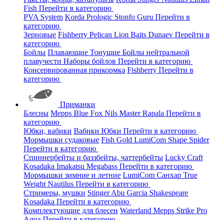
Fish
Перейти в категорию
PVA System
Korda
Prologic
Stonfo
Guru
Перейти в
категорию
Зерновые
Fishberry
Pelican
Lion Baits
Dunaev
Перейти в
категорию
Бойлы
Плавающие
Тонущие
Бойлы нейтральной
плавучести
Наборы бойлов
Перейти в категорию
Консервированная прикормка
Fishberry
Перейти в
категорию
Приманки
Блесны
Mepps
Blue Fox
Nils Master
Rapala
Перейти в
категорию
Юбки, вабики
Вабики
Юбки
Перейти в категорию
Мормышки судаковые
Fish Gold
LumiCom
Shape
Spider
Перейти в категорию
Спиннербейты и баззбейты, чаттербейты
Lucky Craft
Kosadaka
Imakatsu
Megabass
Перейти в категорию
Мормышки зимние и летние
LumiCom
Санхар
True
Weight
Nautilus
Перейти в категорию
Стримеры, мушки
Stinger
Abu Garcia
Shakespeare
Kosadaka
Перейти в категорию
Комплектующие для блесен
Waterland
Mepps
Strike Pro
Aqua
Перейти в категорию