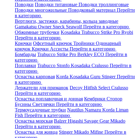
Поводки
Поводки титановые
Поводки троллинговые
Поводки многожильные
Поводковый материал
Перейти
в категорию
Вертлюги, застежки, карабины, кольца заводные
Gamakatsu
Owner
Sneck
Seawolf
Перейти в категорию
Обжимные трубочки
Kosadaka
Trabucco
Strike Pro
Ryobi
Перейти в категорию
Крючки
Офсетный крючок
Тройники
Одинарный
крючок
Крючки Ассисты
Перейти в категорию
Бомбарды
Trabucco
Strike Pro
Berkley
ECO
Перейти в
категорию
Поплавки
Trabucco
Stonfo
Kosadaka
Cralusso
Перейти в
категорию
Оснастка карповая
Korda
Kosadaka
Guru
Stinger
Перейти
в категорию
Держатели для приманок
Decoy
Hitfish
Select
Cralusso
Перейти в категорию
Оснастка поплавочная и донная
Кембрики
Стопор
Бусины
Светлячки
Перейти в категорию
Термоусадочные трубки
Nautilus
Namazu
Korda
Liman
Fish
Перейти в категорию
Оснастка морская
Balzer
Higashi
Savage Gear
Mikado
Перейти в категорию
Оснастка для живца
Stinger
Mikado
Mifine
Перейти в
категорию