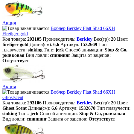
Акция
Воблер Berkley Flatt Shad 66XH
Firetiger gold
Код товара:
293105
Производитель:
Berkley
Вес(гр):
20
Цвет:
firetiger gold
Длина(см):
6,6
Артикул:
1532669
Тип
плавучести:
sinking
Тип::
jerk
Способ анимации:
Stop & Go,
рывковая
Вид ловли:
спиннинг
Защита от зацепов:
Отсутствует
Акция
Воблер Berkley Flatt Shad 66XH
Ghostscent
Код товара:
293106
Производитель:
Berkley
Вес(гр):
20
Цвет:
Ghost Scent
Длина(см):
6,6
Артикул:
1532670
Тип плавучести:
sinking
Тип::
jerk
Способ анимации:
Stop & Go, рывковая
Вид ловли:
спиннинг
Защита от зацепов:
Отсутствует