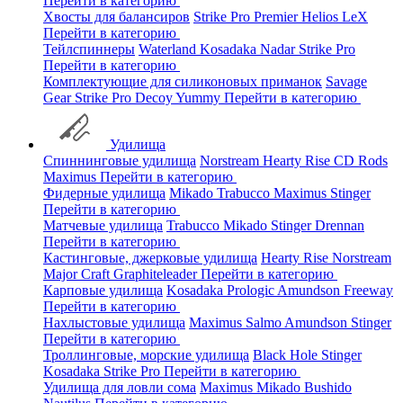
Перейти в категорию
Хвосты для балансиров
Strike Pro
Premier
Helios
LeX
Перейти в категорию
Тейлспиннеры
Waterland
Kosadaka
Nadar
Strike Pro
Перейти в категорию
Комплектующие для силиконовых приманок
Savage
Gear
Strike Pro
Decoy
Yummy
Перейти в категорию
Удилища
Спиннинговые удилища
Norstream
Hearty Rise
CD Rods
Maximus
Перейти в категорию
Фидерные удилища
Mikado
Trabucco
Maximus
Stinger
Перейти в категорию
Матчевые удилища
Trabucco
Mikado
Stinger
Drennan
Перейти в категорию
Кастинговые, джерковые удилища
Hearty Rise
Norstream
Major Craft
Graphiteleader
Перейти в категорию
Карповые удилища
Kosadaka
Prologic
Amundson
Freeway
Перейти в категорию
Нахлыстовые удилища
Maximus
Salmo
Amundson
Stinger
Перейти в категорию
Троллинговые, морские удилища
Black Hole
Stinger
Kosadaka
Strike Pro
Перейти в категорию
Удилища для ловли сома
Maximus
Mikado
Bushido