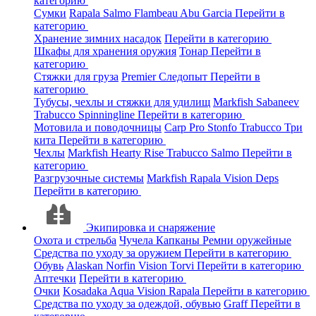
категорию
Сумки
Rapala
Salmo
Flambeau
Abu Garcia
Перейти в
категорию
Хранение зимних насадок
Перейти в категорию
Шкафы для хранения оружия
Тонар
Перейти в
категорию
Стяжки для груза
Premier
Следопыт
Перейти в
категорию
Тубусы, чехлы и стяжки для удилищ
Markfish
Sabaneev
Trabucco
Spinningline
Перейти в категорию
Мотовила и поводочницы
Carp Pro
Stonfo
Trabucco
Три
кита
Перейти в категорию
Чехлы
Markfish
Hearty Rise
Trabucco
Salmo
Перейти в
категорию
Разгрузочные системы
Markfish
Rapala
Vision
Deps
Перейти в категорию
Экипировка и снаряжение
Охота и стрельба
Чучела
Капканы
Ремни оружейные
Средства по уходу за оружием
Перейти в категорию
Обувь
Alaskan
Norfin
Vision
Torvi
Перейти в категорию
Аптечки
Перейти в категорию
Очки
Kosadaka
Aqua
Vision
Rapala
Перейти в категорию
Средства по уходу за одеждой, обувью
Graff
Перейти в