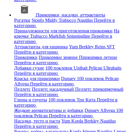
Прикормки, насадки, аттрактанты
Рогатки
Stonfo
Middy
Trabucco
Nautilus
Перейти в
категорию
Принадлежности для приготовления прикормки
На
крючке
Trabucco
Markfish
Spinningline
Перейти в
категорию
Аттрактанты для хищника
Yum
Berkley
Reins
SFT
Перейти в категорию
Прикормки
Прикормки зимние
Прикормки летние
Перейти в категорию
Добавки сухие
100 поклевок
Unibait
Pelican
Ultrabaits
Перейти в категорию
Краска для прикормки
Dunaev
100 поклевок
Pelican
Allvega
Перейти в категорию
Пеллетс
Пеллетс насадочный
Пеллетс прикормочный
Перейти в категорию
Глины и грунты
100 поклевок
Три Кита
Перейти в
категорию
Жидкие ароматизаторы и добавки
Dunaev
Allvega
100
поклевок
Pelican
Перейти в категорию
Насадки, тесто и паста
Yum
Korda
Berkley
Nautilus
Перейти в категорию
Ракеты, кобры, катапульты
Korda
Stinger
Nautilus
Liman