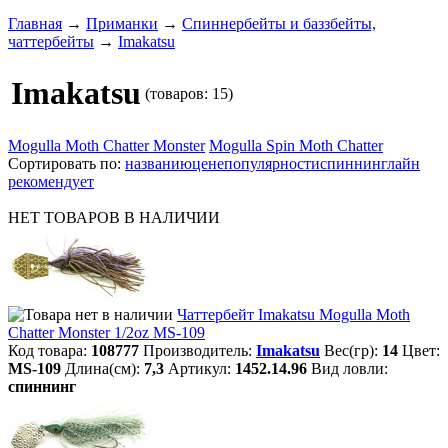
Главная
→
Приманки
→
Спиннербейты и баззбейты,
чаттербейты
→
Imakatsu
Imakatsu
(товаров: 15)
Mogulla Moth Chatter Monster
Mogulla Spin Moth Chatter
Сортировать по:
названию
цене
популярности
спиннинглайн
рекомендует
НЕТ ТОВАРОВ В НАЛИЧИИ
Чаттербейт Imakatsu Mogulla Moth
Chatter Monster 1/2oz MS-109
Код товара:
108777
Производитель:
Imakatsu
Вес(гр):
14
Цвет:
MS-109
Длина(см):
7,3
Артикул:
1452.14.96
Вид ловли:
спиннинг