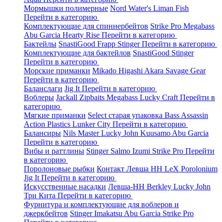
Мормышки полимерные
Nord Water's
Liman Fish
Перейти в категорию
Комплектующие для спиннербейтов
Strike Pro
Megabass
Abu Garcia
Hearty Rise
Перейти в категорию
Бактейлы
SnastiGood
Frapp
Stinger
Перейти в категорию
Комплектующие для бактейлов
SnastiGood
Stinger
Перейти в категорию
Морские приманки
Mikado
Higashi
Akara
Savage Gear
Перейти в категорию
Баланслаги
Jig It
Перейти в категорию
Воблеры
Jackall
Zipbaits
Megabass
Lucky Craft
Перейти в
категорию
Мягкие приманки
Select старая упаковка
Bass Assassin
Action Plastics
Lunker City
Перейти в категорию
Балансиры
Nils Master
Lucky John
Kuusamo
Abu Garcia
Перейти в категорию
Вибы и раттлины
Stinger
Salmo
Izumi
Strike Pro
Перейти
в категорию
Поролоновые рыбки
Контакт
Левша НН
LeX Porolonium
Jig It
Перейти в категорию
Искусственные насадки
Левша-НН
Berkley
Lucky John
Три Кита
Перейти в категорию
Фурнитура и комплектующие для воблеров и
джеркбейтов
Stinger
Imakatsu
Abu Garcia
Strike Pro