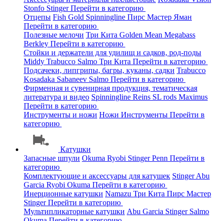
Stonfo
Stinger
Перейти в категорию
Отцепы
Fish Gold
Spinningline
Пирс Мастер
Яман
Перейти в категорию
Полезные мелочи
Три Кита
Golden Mean
Megabass
Berkley
Перейти в категорию
Стойки и держатели для удилищ и садков, род-поды
Middy
Trabucco
Salmo
Три Кита
Перейти в категорию
Подсачеки, липгрипы, багры, куканы, садки
Trabucco
Kosadaka
Sabaneev
Salmo
Перейти в категорию
Фирменная и сувенирная продукция, тематическая
литература и видео
Spinningline
Reins
SL rods
Maximus
Перейти в категорию
Инструменты и ножи
Ножи
Инструменты
Перейти в
категорию
Катушки
Запасные шпули
Okuma
Ryobi
Stinger
Penn
Перейти в
категорию
Комплектующие и аксессуары для катушек
Stinger
Abu
Garcia
Ryobi
Okuma
Перейти в категорию
Инерционные катушки
Namazu
Три Кита
Пирс Мастер
Stinger
Перейти в категорию
Мультипликаторные катушки
Abu Garcia
Stinger
Salmo
Okuma
Перейти в категорию