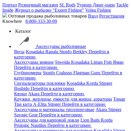
Портал
Розничный магазин
SL Rods
Турнир Джиг-пари
Tackle
Inside
Журнал о рыбалке “Expert Fishing”
Volga Fishing
Оптовая продажа рыболовных товаров
Вход
Регистрация
Knowhere
8-800-333-30-09
Каталог
Аксессуары рыболовные
Весы
Kosadaka
Rapala
Stonfo
Berkley
Перейти в
категорию
Аксессуары зимние
Siweida
Kosadaka
Liman Fish
Яман
Перейти в категорию
Глубиномеры
Stonfo
Cralusso
Flagman
Guru
Перейти в
категорию
Сигнализаторы поклевки
Kosadaka
Korda
Stinger
Bushido
Перейти в категорию
Квоки
Akara
Перейти в категорию
Кружки, жерлицы, емкости для живца, аэраторы
Тонар
Три кита
A-Elita
Stinger
Перейти в категорию
Аксессуары и материалы троллинговые
Akara
Stinger
Savage Gear
Перейти в категорию
Аксессуары для карповой ловли
Lion Baits
Korda
Prologic
Nautilus
Перейти в категорию
Аксессуары и материалы нахлыстовые
Kosadaka
Vision