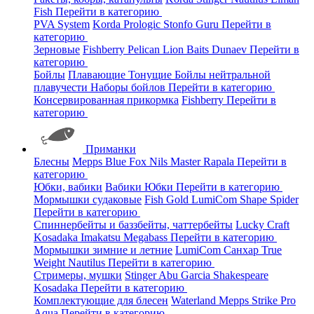
Fish
Перейти в категорию
PVA System
Korda
Prologic
Stonfo
Guru
Перейти в
категорию
Зерновые
Fishberry
Pelican
Lion Baits
Dunaev
Перейти в
категорию
Бойлы
Плавающие
Тонущие
Бойлы нейтральной
плавучести
Наборы бойлов
Перейти в категорию
Консервированная прикормка
Fishberry
Перейти в
категорию
Приманки
Блесны
Mepps
Blue Fox
Nils Master
Rapala
Перейти в
категорию
Юбки, вабики
Вабики
Юбки
Перейти в категорию
Мормышки судаковые
Fish Gold
LumiCom
Shape
Spider
Перейти в категорию
Спиннербейты и баззбейты, чаттербейты
Lucky Craft
Kosadaka
Imakatsu
Megabass
Перейти в категорию
Мормышки зимние и летние
LumiCom
Санхар
True
Weight
Nautilus
Перейти в категорию
Стримеры, мушки
Stinger
Abu Garcia
Shakespeare
Kosadaka
Перейти в категорию
Комплектующие для блесен
Waterland
Mepps
Strike Pro
Aqua
Перейти в категорию