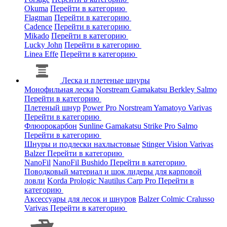
Okuma
Перейти в категорию
Flagman
Перейти в категорию
Cadence
Перейти в категорию
Mikado
Перейти в категорию
Lucky John
Перейти в категорию
Linea Effe
Перейти в категорию
Леска и плетеные шнуры
Монофильная леска
Norstream
Gamakatsu
Berkley
Salmo
Перейти в категорию
Плетеный шнур
Power Pro
Norstream
Yamatoyo
Varivas
Перейти в категорию
Флюорокарбон
Sunline
Gamakatsu
Strike Pro
Salmo
Перейти в категорию
Шнуры и подлески нахлыстовые
Stinger
Vision
Varivas
Balzer
Перейти в категорию
NanoFil
NanoFil
Bushido
Перейти в категорию
Поводковый материал и шок лидеры для карповой
ловли
Korda
Prologic
Nautilus
Carp Pro
Перейти в
категорию
Аксессуары для лесок и шнуров
Balzer
Colmic
Cralusso
Varivas
Перейти в категорию