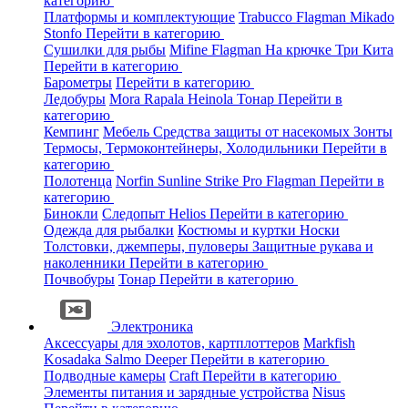
категорию
Платформы и комплектующие
Trabucco
Flagman
Mikado
Stonfo
Перейти в категорию
Сушилки для рыбы
Mifine
Flagman
На крючке
Три Кита
Перейти в категорию
Барометры
Перейти в категорию
Ледобуры
Mora
Rapala
Heinola
Тонар
Перейти в
категорию
Кемпинг
Мебель
Средства защиты от насекомых
Зонты
Термосы, Термоконтейнеры, Холодильники
Перейти в
категорию
Полотенца
Norfin
Sunline
Strike Pro
Flagman
Перейти в
категорию
Бинокли
Следопыт
Helios
Перейти в категорию
Одежда для рыбалки
Костюмы и куртки
Носки
Толстовки, джемперы, пуловеры
Защитные рукава и
наколенники
Перейти в категорию
Почвобуры
Тонар
Перейти в категорию
Электроника
Аксессуары для эхолотов, картплоттеров
Markfish
Kosadaka
Salmo
Deeper
Перейти в категорию
Подводные камеры
Craft
Перейти в категорию
Элементы питания и зарядные устройства
Nisus