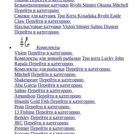
Безынерционные катушки
Ryobi
Stinger
Okuma
Mitchell
Перейти в категорию
Смазки для катушек
Три Кита
Kosadaka
Ryobi
Eagle
Claw
Перейти в категорию
Нахлыстовые катушки
Vision
Stinger
Salmo
Dragon
Перейти в категорию
Комплекты
Vision
Перейти в категорию
Комплекты для зимней рыбалки
Три кита
Lucky John
Rapala
Перейти в категорию
Комплекты для рыбалки
Перейти в категорию
Mitchell
Перейти в категорию
Shakespeare
Перейти в категорию
Abu Garcia
Перейти в категорию
Salmo
Перейти в категорию
Amundson
Перейти в категорию
Higashi
Gold Fish
Перейти в категорию
Penn
Перейти в категорию
13 Fishing
Перейти в категорию
Berkley
Перейти в категорию
JRC
Перейти в категорию
Premier
Перейти в категорию
Forsage
Перейти в категорию