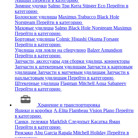
Nautilus
Перейти в категорию
Зимние удочки
Salmo
Три Кита
Stinger
Eco
Перейти в
категорию
Болонские удилища
Maximus
Trabucco
Black Hole
Norstream
Перейти в категорию
Маховые удилища
Salmo
Black Hole
Norstream
Maximus
Перейти в категорию
Бортовые удилища
Colmic
Higashi
Okuma
Forsage
Перейти в категорию
Удилища для ловли на сбирулино
Balzer
Amundson
Перейти в категорию
Запчасти, аксессуары для сборки удилищ, коннекторы
Запчасти к штекерным удилищам
Запчасти к карповым
удилищам
Запчасти к матчевым удилищам
Запчасти к
нахлыстовым удилищам
Перейти в категорию
Штекерные удилища
Flagman
Mitchell
Aqua
Sabaneev
Перейти в категорию
Хранение и транспортировка
Ящики и коробки
A-Elita
Flambeau
Vision
Plano
Перейти
в категорию
Санки, тележки
Markfish
Следопыт
Касатка
Яман
Перейти в категорию
Рюкзаки
Abu Garcia
Rapala
Mitchell
Holiday
Перейти в