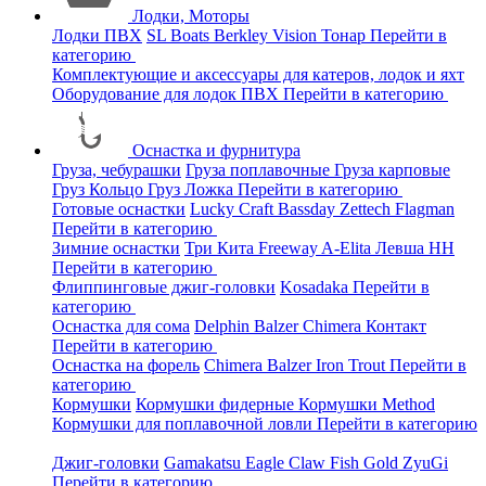
Лодки, Моторы
Лодки ПВХ
SL Boats
Berkley
Vision
Тонар
Перейти в
категорию
Комплектующие и аксессуары для катеров, лодок и яхт
Оборудование для лодок ПВХ
Перейти в категорию
Оснастка и фурнитура
Груза, чебурашки
Груза поплавочные
Груза карповые
Груз Кольцо
Груз Ложка
Перейти в категорию
Готовые оснастки
Lucky Craft
Bassday
Zettech
Flagman
Перейти в категорию
Зимние оснастки
Три Кита
Freeway
A-Elita
Левша НН
Перейти в категорию
Флиппинговые джиг-головки
Kosadaka
Перейти в
категорию
Оснастка для сома
Delphin
Balzer
Chimera
Контакт
Перейти в категорию
Оснастка на форель
Chimera
Balzer
Iron Trout
Перейти в
категорию
Кормушки
Кормушки фидерные
Кормушки Method
Кормушки для поплавочной ловли
Перейти в категорию
Джиг-головки
Gamakatsu
Eagle Claw
Fish Gold
ZyuGi
Перейти в категорию