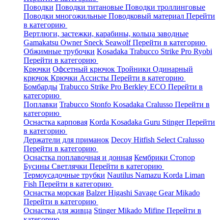
Поводки
Поводки титановые
Поводки троллинговые
Поводки многожильные
Поводковый материал
Перейти
в категорию
Вертлюги, застежки, карабины, кольца заводные
Gamakatsu
Owner
Sneck
Seawolf
Перейти в категорию
Обжимные трубочки
Kosadaka
Trabucco
Strike Pro
Ryobi
Перейти в категорию
Крючки
Офсетный крючок
Тройники
Одинарный
крючок
Крючки Ассисты
Перейти в категорию
Бомбарды
Trabucco
Strike Pro
Berkley
ECO
Перейти в
категорию
Поплавки
Trabucco
Stonfo
Kosadaka
Cralusso
Перейти в
категорию
Оснастка карповая
Korda
Kosadaka
Guru
Stinger
Перейти
в категорию
Держатели для приманок
Decoy
Hitfish
Select
Cralusso
Перейти в категорию
Оснастка поплавочная и донная
Кембрики
Стопор
Бусины
Светлячки
Перейти в категорию
Термоусадочные трубки
Nautilus
Namazu
Korda
Liman
Fish
Перейти в категорию
Оснастка морская
Balzer
Higashi
Savage Gear
Mikado
Перейти в категорию
Оснастка для живца
Stinger
Mikado
Mifine
Перейти в
категорию