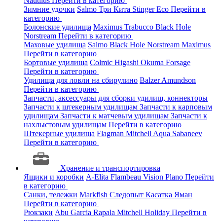
Nautilus
Перейти в категорию
Зимние удочки
Salmo
Три Кита
Stinger
Eco
Перейти в
категорию
Болонские удилища
Maximus
Trabucco
Black Hole
Norstream
Перейти в категорию
Маховые удилища
Salmo
Black Hole
Norstream
Maximus
Перейти в категорию
Бортовые удилища
Colmic
Higashi
Okuma
Forsage
Перейти в категорию
Удилища для ловли на сбирулино
Balzer
Amundson
Перейти в категорию
Запчасти, аксессуары для сборки удилищ, коннекторы
Запчасти к штекерным удилищам
Запчасти к карповым
удилищам
Запчасти к матчевым удилищам
Запчасти к
нахлыстовым удилищам
Перейти в категорию
Штекерные удилища
Flagman
Mitchell
Aqua
Sabaneev
Перейти в категорию
Хранение и транспортировка
Ящики и коробки
A-Elita
Flambeau
Vision
Plano
Перейти
в категорию
Санки, тележки
Markfish
Следопыт
Касатка
Яман
Перейти в категорию
Рюкзаки
Abu Garcia
Rapala
Mitchell
Holiday
Перейти в