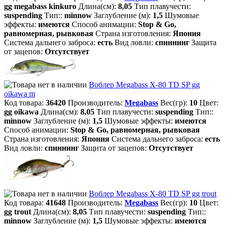
gg megabass kinkuro
Длина(см):
8,05
Тип плавучести:
suspending
Тип::
minnow
Заглубление (м):
1,5
Шумовые
эффекты:
имеются
Способ анимации:
Stop & Go,
равномерная, рывковая
Страна изготовления:
Япония
Система дальнего заброса:
есть
Вид ловли:
спиннинг
Защита
от зацепов:
Отсутствует
Воблер Megabass X-80 TD SP gg
oikawa m
Код товара:
36420
Производитель:
Megabass
Вес(гр):
10
Цвет:
gg oikawa
Длина(см):
8,05
Тип плавучести:
suspending
Тип::
minnow
Заглубление (м):
1,5
Шумовые эффекты:
имеются
Способ анимации:
Stop & Go, равномерная, рывковая
Страна изготовления:
Япония
Система дальнего заброса:
есть
Вид ловли:
спиннинг
Защита от зацепов:
Отсутствует
Воблер Megabass X-80 TD SP gg trout
Код товара:
41648
Производитель:
Megabass
Вес(гр):
10
Цвет:
gg trout
Длина(см):
8,05
Тип плавучести:
suspending
Тип::
minnow
Заглубление (м):
1,5
Шумовые эффекты:
имеются