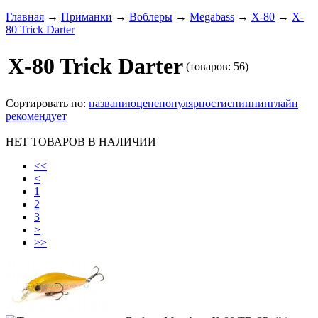
Главная
→
Приманки
→
Воблеры
→
Megabass
→
X-80
→
X-
80 Trick Darter
X-80 Trick Darter
(товаров: 56)
Сортировать по:
названию
цене
популярности
спиннинглайн
рекомендует
НЕТ ТОВАРОВ В НАЛИЧИИ
<<
<
1
2
3
>
>>