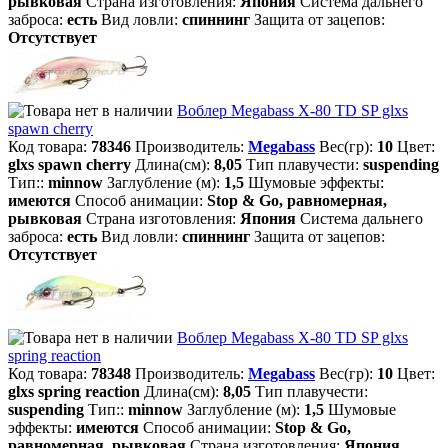
рывковая
Страна изготовления:
Япония
Система дальнего
заброса:
есть
Вид ловли:
спиннинг
Защита от зацепов:
Отсутствует
Воблер Megabass X-80 TD SP glxs
spawn cherry
Код товара:
78346
Производитель:
Megabass
Вес(гр):
10
Цвет:
glxs spawn cherry
Длина(см):
8,05
Тип плавучести:
suspending
Тип::
minnow
Заглубление (м):
1,5
Шумовые эффекты:
имеются
Способ анимации:
Stop & Go, равномерная,
рывковая
Страна изготовления:
Япония
Система дальнего
заброса:
есть
Вид ловли:
спиннинг
Защита от зацепов:
Отсутствует
Воблер Megabass X-80 TD SP glxs
spring reaction
Код товара:
78348
Производитель:
Megabass
Вес(гр):
10
Цвет:
glxs spring reaction
Длина(см):
8,05
Тип плавучести:
suspending
Тип::
minnow
Заглубление (м):
1,5
Шумовые
эффекты:
имеются
Способ анимации:
Stop & Go,
равномерная, рывковая
Страна изготовления:
Япония