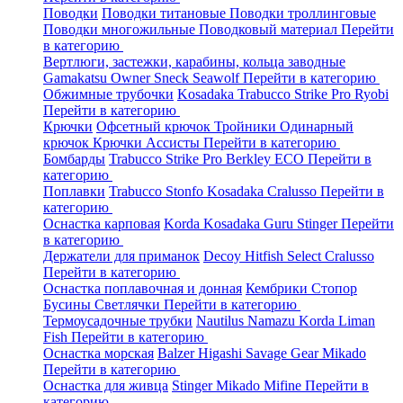
Поводки
Поводки титановые
Поводки троллинговые
Поводки многожильные
Поводковый материал
Перейти
в категорию
Вертлюги, застежки, карабины, кольца заводные
Gamakatsu
Owner
Sneck
Seawolf
Перейти в категорию
Обжимные трубочки
Kosadaka
Trabucco
Strike Pro
Ryobi
Перейти в категорию
Крючки
Офсетный крючок
Тройники
Одинарный
крючок
Крючки Ассисты
Перейти в категорию
Бомбарды
Trabucco
Strike Pro
Berkley
ECO
Перейти в
категорию
Поплавки
Trabucco
Stonfo
Kosadaka
Cralusso
Перейти в
категорию
Оснастка карповая
Korda
Kosadaka
Guru
Stinger
Перейти
в категорию
Держатели для приманок
Decoy
Hitfish
Select
Cralusso
Перейти в категорию
Оснастка поплавочная и донная
Кембрики
Стопор
Бусины
Светлячки
Перейти в категорию
Термоусадочные трубки
Nautilus
Namazu
Korda
Liman
Fish
Перейти в категорию
Оснастка морская
Balzer
Higashi
Savage Gear
Mikado
Перейти в категорию
Оснастка для живца
Stinger
Mikado
Mifine
Перейти в
категорию