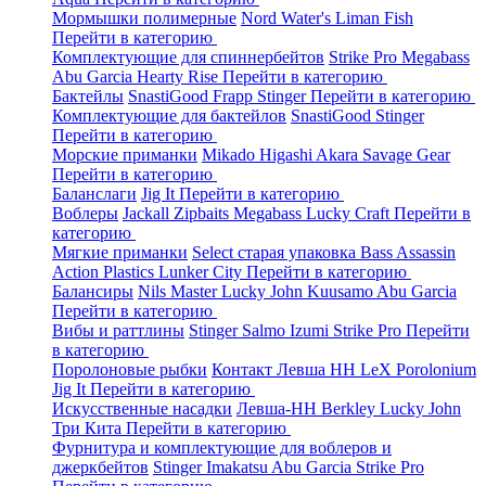
Мормышки полимерные
Nord Water's
Liman Fish
Перейти в категорию
Комплектующие для спиннербейтов
Strike Pro
Megabass
Abu Garcia
Hearty Rise
Перейти в категорию
Бактейлы
SnastiGood
Frapp
Stinger
Перейти в категорию
Комплектующие для бактейлов
SnastiGood
Stinger
Перейти в категорию
Морские приманки
Mikado
Higashi
Akara
Savage Gear
Перейти в категорию
Баланслаги
Jig It
Перейти в категорию
Воблеры
Jackall
Zipbaits
Megabass
Lucky Craft
Перейти в
категорию
Мягкие приманки
Select старая упаковка
Bass Assassin
Action Plastics
Lunker City
Перейти в категорию
Балансиры
Nils Master
Lucky John
Kuusamo
Abu Garcia
Перейти в категорию
Вибы и раттлины
Stinger
Salmo
Izumi
Strike Pro
Перейти
в категорию
Поролоновые рыбки
Контакт
Левша НН
LeX Porolonium
Jig It
Перейти в категорию
Искусственные насадки
Левша-НН
Berkley
Lucky John
Три Кита
Перейти в категорию
Фурнитура и комплектующие для воблеров и
джеркбейтов
Stinger
Imakatsu
Abu Garcia
Strike Pro