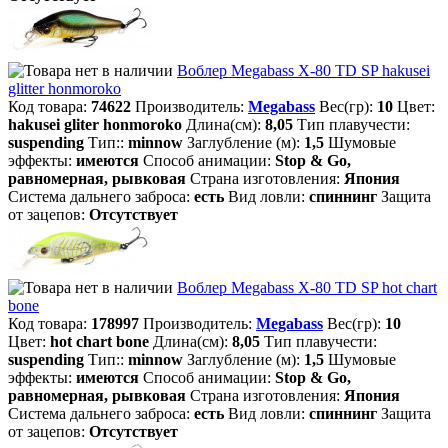
Воблер Megabass X-80 TD SP hakusei
glitter honmoroko
Код товара:
74622
Производитель:
Megabass
Вес(гр):
10
Цвет:
hakusei gliter honmoroko
Длина(см):
8,05
Тип плавучести:
suspending
Тип::
minnow
Заглубление (м):
1,5
Шумовые
эффекты:
имеются
Способ анимации:
Stop & Go,
равномерная, рывковая
Страна изготовления:
Япония
Система дальнего заброса:
есть
Вид ловли:
спиннинг
Защита
от зацепов:
Отсутствует
Воблер Megabass X-80 TD SP hot chart
bone
Код товара:
178997
Производитель:
Megabass
Вес(гр):
10
Цвет:
hot chart bone
Длина(см):
8,05
Тип плавучести:
suspending
Тип::
minnow
Заглубление (м):
1,5
Шумовые
эффекты:
имеются
Способ анимации:
Stop & Go,
равномерная, рывковая
Страна изготовления:
Япония
Система дальнего заброса:
есть
Вид ловли:
спиннинг
Защита
от зацепов:
Отсутствует