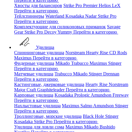
Перейти в категорию
Хвосты для балансиров
Strike Pro
Premier
Helios
LeX
Перейти в категорию
Тейлспиннеры
Waterland
Kosadaka
Nadar
Strike Pro
Перейти в категорию
Комплектующие для силиконовых приманок
Savage
Gear
Strike Pro
Decoy
Yummy
Перейти в категорию
Удилища
Спиннинговые удилища
Norstream
Hearty Rise
CD Rods
Maximus
Перейти в категорию
Фидерные удилища
Mikado
Trabucco
Maximus
Stinger
Перейти в категорию
Матчевые удилища
Trabucco
Mikado
Stinger
Drennan
Перейти в категорию
Кастинговые, джерковые удилища
Hearty Rise
Norstream
Major Craft
Graphiteleader
Перейти в категорию
Карповые удилища
Kosadaka
Prologic
Amundson
Freeway
Перейти в категорию
Нахлыстовые удилища
Maximus
Salmo
Amundson
Stinger
Перейти в категорию
Троллинговые, морские удилища
Black Hole
Stinger
Kosadaka
Strike Pro
Перейти в категорию
Удилища для ловли сома
Maximus
Mikado
Bushido