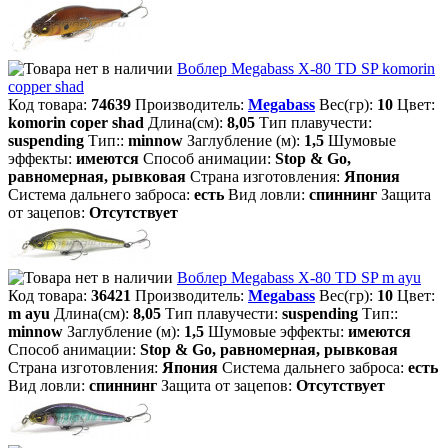
Воблер Megabass X-80 TD SP komorin
copper shad
Код товара:
74639
Производитель:
Megabass
Вес(гр):
10
Цвет:
komorin coper shad
Длина(см):
8,05
Тип плавучести:
suspending
Тип::
minnow
Заглубление (м):
1,5
Шумовые
эффекты:
имеются
Способ анимации:
Stop & Go,
равномерная, рывковая
Страна изготовления:
Япония
Система дальнего заброса:
есть
Вид ловли:
спиннинг
Защита
от зацепов:
Отсутствует
Воблер Megabass X-80 TD SP m ayu
Код товара:
36421
Производитель:
Megabass
Вес(гр):
10
Цвет:
m ayu
Длина(см):
8,05
Тип плавучести:
suspending
Тип::
minnow
Заглубление (м):
1,5
Шумовые эффекты:
имеются
Способ анимации:
Stop & Go, равномерная, рывковая
Страна изготовления:
Япония
Система дальнего заброса:
есть
Вид ловли:
спиннинг
Защита от зацепов:
Отсутствует