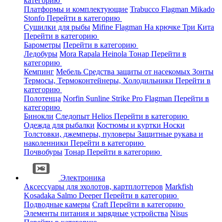
категорию
Платформы и комплектующие
Trabucco
Flagman
Mikado
Stonfo
Перейти в категорию
Сушилки для рыбы
Mifine
Flagman
На крючке
Три Кита
Перейти в категорию
Барометры
Перейти в категорию
Ледобуры
Mora
Rapala
Heinola
Тонар
Перейти в
категорию
Кемпинг
Мебель
Средства защиты от насекомых
Зонты
Термосы, Термоконтейнеры, Холодильники
Перейти в
категорию
Полотенца
Norfin
Sunline
Strike Pro
Flagman
Перейти в
категорию
Бинокли
Следопыт
Helios
Перейти в категорию
Одежда для рыбалки
Костюмы и куртки
Носки
Толстовки, джемперы, пуловеры
Защитные рукава и
наколенники
Перейти в категорию
Почвобуры
Тонар
Перейти в категорию
Электроника
Аксессуары для эхолотов, картплоттеров
Markfish
Kosadaka
Salmo
Deeper
Перейти в категорию
Подводные камеры
Craft
Перейти в категорию
Элементы питания и зарядные устройства
Nisus