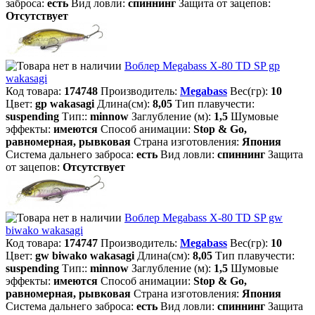
заброса:
есть
Вид ловли:
спиннинг
Защита от зацепов:
Отсутствует
Воблер Megabass X-80 TD SP gp
wakasagi
Код товара:
174748
Производитель:
Megabass
Вес(гр):
10
Цвет:
gp wakasagi
Длина(см):
8,05
Тип плавучести:
suspending
Тип::
minnow
Заглубление (м):
1,5
Шумовые
эффекты:
имеются
Способ анимации:
Stop & Go,
равномерная, рывковая
Страна изготовления:
Япония
Система дальнего заброса:
есть
Вид ловли:
спиннинг
Защита
от зацепов:
Отсутствует
Воблер Megabass X-80 TD SP gw
biwako wakasagi
Код товара:
174747
Производитель:
Megabass
Вес(гр):
10
Цвет:
gw biwako wakasagi
Длина(см):
8,05
Тип плавучести:
suspending
Тип::
minnow
Заглубление (м):
1,5
Шумовые
эффекты:
имеются
Способ анимации:
Stop & Go,
равномерная, рывковая
Страна изготовления:
Япония
Система дальнего заброса:
есть
Вид ловли:
спиннинг
Защита