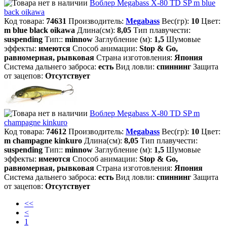
Воблер Megabass X-80 TD SP m blue
back oikawa
Код товара:
74631
Производитель:
Megabass
Вес(гр):
10
Цвет:
m blue black oikawa
Длина(см):
8,05
Тип плавучести:
suspending
Тип::
minnow
Заглубление (м):
1,5
Шумовые
эффекты:
имеются
Способ анимации:
Stop & Go,
равномерная, рывковая
Страна изготовления:
Япония
Система дальнего заброса:
есть
Вид ловли:
спиннинг
Защита
от зацепов:
Отсутствует
Воблер Megabass X-80 TD SP m
champagne kinkuro
Код товара:
74612
Производитель:
Megabass
Вес(гр):
10
Цвет:
m champagne kinkuro
Длина(см):
8,05
Тип плавучести:
suspending
Тип::
minnow
Заглубление (м):
1,5
Шумовые
эффекты:
имеются
Способ анимации:
Stop & Go,
равномерная, рывковая
Страна изготовления:
Япония
Система дальнего заброса:
есть
Вид ловли:
спиннинг
Защита
от зацепов:
Отсутствует
<<
<
1