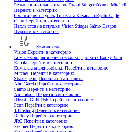
Безынерционные катушки
Ryobi
Stinger
Okuma
Mitchell
Перейти в категорию
Смазки для катушек
Три Кита
Kosadaka
Ryobi
Eagle
Claw
Перейти в категорию
Нахлыстовые катушки
Vision
Stinger
Salmo
Dragon
Перейти в категорию
Комплекты
Vision
Перейти в категорию
Комплекты для зимней рыбалки
Три кита
Lucky John
Rapala
Перейти в категорию
Комплекты для рыбалки
Перейти в категорию
Mitchell
Перейти в категорию
Shakespeare
Перейти в категорию
Abu Garcia
Перейти в категорию
Salmo
Перейти в категорию
Amundson
Перейти в категорию
Higashi
Gold Fish
Перейти в категорию
Penn
Перейти в категорию
13 Fishing
Перейти в категорию
Berkley
Перейти в категорию
JRC
Перейти в категорию
Premier
Перейти в категорию
Forsage
Перейти в категорию