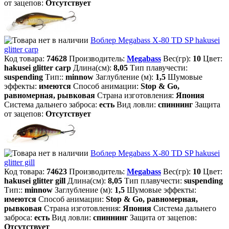
от зацепов:
Отсутствует
Воблер Megabass X-80 TD SP hakusei
glitter carp
Код товара:
74628
Производитель:
Megabass
Вес(гр):
10
Цвет:
hakusei glitter carp
Длина(см):
8,05
Тип плавучести:
suspending
Тип::
minnow
Заглубление (м):
1,5
Шумовые
эффекты:
имеются
Способ анимации:
Stop & Go,
равномерная, рывковая
Страна изготовления:
Япония
Система дальнего заброса:
есть
Вид ловли:
спиннинг
Защита
от зацепов:
Отсутствует
Воблер Megabass X-80 TD SP hakusei
glitter gill
Код товара:
74623
Производитель:
Megabass
Вес(гр):
10
Цвет:
hakusei glitter gill
Длина(см):
8,05
Тип плавучести:
suspending
Тип::
minnow
Заглубление (м):
1,5
Шумовые эффекты:
имеются
Способ анимации:
Stop & Go, равномерная,
рывковая
Страна изготовления:
Япония
Система дальнего
заброса:
есть
Вид ловли:
спиннинг
Защита от зацепов:
Отсутствует