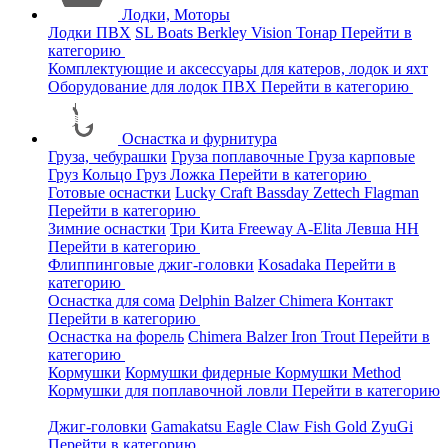
Лодки, Моторы
Лодки ПВХ
SL Boats
Berkley
Vision
Тонар
Перейти в
категорию
Комплектующие и аксессуары для катеров, лодок и яхт
Оборудование для лодок ПВХ
Перейти в категорию
Оснастка и фурнитура
Груза, чебурашки
Груза поплавочные
Груза карповые
Груз Кольцо
Груз Ложка
Перейти в категорию
Готовые оснастки
Lucky Craft
Bassday
Zettech
Flagman
Перейти в категорию
Зимние оснастки
Три Кита
Freeway
A-Elita
Левша НН
Перейти в категорию
Флиппинговые джиг-головки
Kosadaka
Перейти в
категорию
Оснастка для сома
Delphin
Balzer
Chimera
Контакт
Перейти в категорию
Оснастка на форель
Chimera
Balzer
Iron Trout
Перейти в
категорию
Кормушки
Кормушки фидерные
Кормушки Method
Кормушки для поплавочной ловли
Перейти в категорию
Джиг-головки
Gamakatsu
Eagle Claw
Fish Gold
ZyuGi
Перейти в категорию