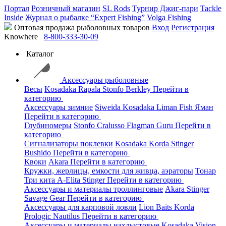
Портал
Розничный магазин
SL Rods
Турнир Джиг-пари
Tackle
Inside
Журнал о рыбалке “Expert Fishing”
Volga Fishing
Оптовая продажа рыболовных товаров
Вход
Регистрация
Knowhere
8-800-333-30-09
Каталог
Аксессуары рыболовные
Весы
Kosadaka
Rapala
Stonfo
Berkley
Перейти в
категорию
Аксессуары зимние
Siweida
Kosadaka
Liman Fish
Яман
Перейти в категорию
Глубиномеры
Stonfo
Cralusso
Flagman
Guru
Перейти в
категорию
Сигнализаторы поклевки
Kosadaka
Korda
Stinger
Bushido
Перейти в категорию
Квоки
Akara
Перейти в категорию
Кружки, жерлицы, емкости для живца, аэраторы
Тонар
Три кита
A-Elita
Stinger
Перейти в категорию
Аксессуары и материалы троллинговые
Akara
Stinger
Savage Gear
Перейти в категорию
Аксессуары для карповой ловли
Lion Baits
Korda
Prologic
Nautilus
Перейти в категорию
Аксессуары и материалы нахлыстовые
Kosadaka
Vision