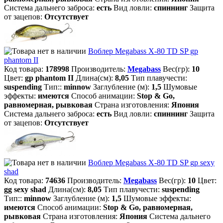
Система дальнего заброса:
есть
Вид ловли:
спиннинг
Защита
от зацепов:
Отсутствует
Воблер Megabass X-80 TD SP gp
phantom II
Код товара:
178998
Производитель:
Megabass
Вес(гр):
10
Цвет:
gp phantom II
Длина(см):
8,05
Тип плавучести:
suspending
Тип::
minnow
Заглубление (м):
1,5
Шумовые
эффекты:
имеются
Способ анимации:
Stop & Go,
равномерная, рывковая
Страна изготовления:
Япония
Система дальнего заброса:
есть
Вид ловли:
спиннинг
Защита
от зацепов:
Отсутствует
Воблер Megabass X-80 TD SP gp sexy
shad
Код товара:
74636
Производитель:
Megabass
Вес(гр):
10
Цвет:
gg sexy shad
Длина(см):
8,05
Тип плавучести:
suspending
Тип::
minnow
Заглубление (м):
1,5
Шумовые эффекты:
имеются
Способ анимации:
Stop & Go, равномерная,
рывковая
Страна изготовления:
Япония
Система дальнего