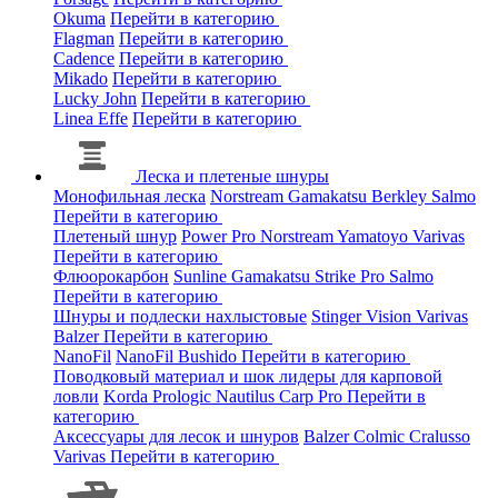
Okuma
Перейти в категорию
Flagman
Перейти в категорию
Cadence
Перейти в категорию
Mikado
Перейти в категорию
Lucky John
Перейти в категорию
Linea Effe
Перейти в категорию
Леска и плетеные шнуры
Монофильная леска
Norstream
Gamakatsu
Berkley
Salmo
Перейти в категорию
Плетеный шнур
Power Pro
Norstream
Yamatoyo
Varivas
Перейти в категорию
Флюорокарбон
Sunline
Gamakatsu
Strike Pro
Salmo
Перейти в категорию
Шнуры и подлески нахлыстовые
Stinger
Vision
Varivas
Balzer
Перейти в категорию
NanoFil
NanoFil
Bushido
Перейти в категорию
Поводковый материал и шок лидеры для карповой
ловли
Korda
Prologic
Nautilus
Carp Pro
Перейти в
категорию
Аксессуары для лесок и шнуров
Balzer
Colmic
Cralusso
Varivas
Перейти в категорию