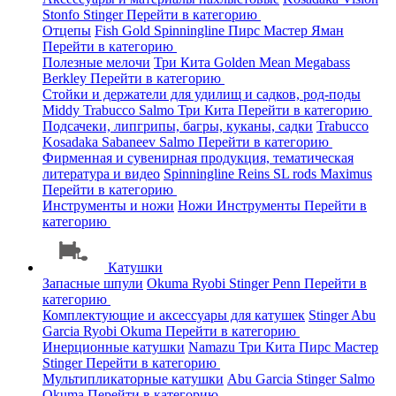
Stonfo
Stinger
Перейти в категорию
Отцепы
Fish Gold
Spinningline
Пирс Мастер
Яман
Перейти в категорию
Полезные мелочи
Три Кита
Golden Mean
Megabass
Berkley
Перейти в категорию
Стойки и держатели для удилищ и садков, род-поды
Middy
Trabucco
Salmo
Три Кита
Перейти в категорию
Подсачеки, липгрипы, багры, куканы, садки
Trabucco
Kosadaka
Sabaneev
Salmo
Перейти в категорию
Фирменная и сувенирная продукция, тематическая
литература и видео
Spinningline
Reins
SL rods
Maximus
Перейти в категорию
Инструменты и ножи
Ножи
Инструменты
Перейти в
категорию
Катушки
Запасные шпули
Okuma
Ryobi
Stinger
Penn
Перейти в
категорию
Комплектующие и аксессуары для катушек
Stinger
Abu
Garcia
Ryobi
Okuma
Перейти в категорию
Инерционные катушки
Namazu
Три Кита
Пирс Мастер
Stinger
Перейти в категорию
Мультипликаторные катушки
Abu Garcia
Stinger
Salmo
Okuma
Перейти в категорию