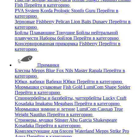
Fish
Перейти в категорию
PVA System
Korda
Prologic
Stonfo
Guru
Перейти в
категорию
Зерновые
Fishberry
Pelican
Lion Baits
Dunaev
Перейти в
категорию
Бойлы
Плавающие
Тонущие
Бойлы нейтральной
плавучести
Наборы бойлов
Перейти в категорию
Консервированная прикормка
Fishberry
Перейти в
категорию
Приманки
Блесны
Mepps
Blue Fox
Nils Master
Rapala
Перейти в
категорию
Юбки, вабики
Вабики
Юбки
Перейти в категорию
Мормышки судаковые
Fish Gold
LumiCom
Shape
Spider
Перейти в категорию
Спиннербейты и баззбейты, чаттербейты
Lucky Craft
Kosadaka
Imakatsu
Megabass
Перейти в категорию
Мормышки зимние и летние
LumiCom
Санхар
True
Weight
Nautilus
Перейти в категорию
Стримеры, мушки
Stinger
Abu Garcia
Shakespeare
Kosadaka
Перейти в категорию
Комплектующие для блесен
Waterland
Mepps
Strike Pro
Aqua
Перейти в категорию