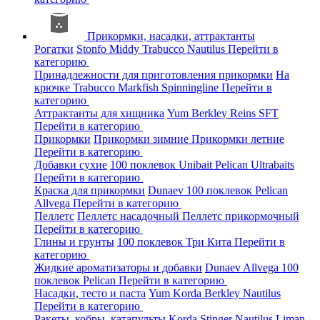
Прикормки, насадки, аттрактанты
Рогатки
Stonfo
Middy
Trabucco
Nautilus
Перейти в
категорию
Принадлежности для приготовления прикормки
На
крючке
Trabucco
Markfish
Spinningline
Перейти в
категорию
Аттрактанты для хищника
Yum
Berkley
Reins
SFT
Перейти в категорию
Прикормки
Прикормки зимние
Прикормки летние
Перейти в категорию
Добавки сухие
100 поклевок
Unibait
Pelican
Ultrabaits
Перейти в категорию
Краска для прикормки
Dunaev
100 поклевок
Pelican
Allvega
Перейти в категорию
Пеллетс
Пеллетс насадочный
Пеллетс прикормочный
Перейти в категорию
Глины и грунты
100 поклевок
Три Кита
Перейти в
категорию
Жидкие ароматизаторы и добавки
Dunaev
Allvega
100
поклевок
Pelican
Перейти в категорию
Насадки, тесто и паста
Yum
Korda
Berkley
Nautilus
Перейти в категорию
Ракеты, кобры, катапульты
Korda
Stinger
Nautilus
Liman