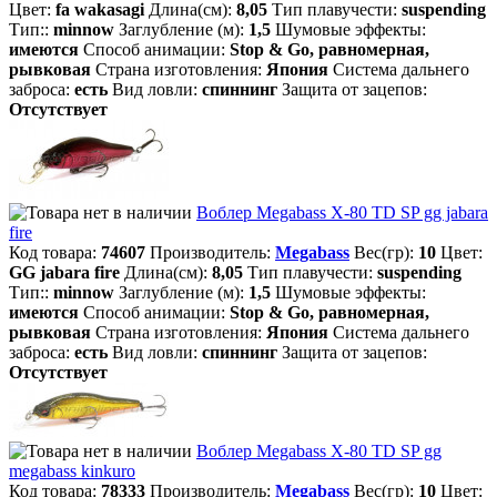
Цвет:
fa wakasagi
Длина(см):
8,05
Тип плавучести:
suspending
Тип::
minnow
Заглубление (м):
1,5
Шумовые эффекты:
имеются
Способ анимации:
Stop & Go, равномерная,
рывковая
Страна изготовления:
Япония
Система дальнего
заброса:
есть
Вид ловли:
спиннинг
Защита от зацепов:
Отсутствует
Воблер Megabass X-80 TD SP gg jabara
fire
Код товара:
74607
Производитель:
Megabass
Вес(гр):
10
Цвет:
GG jabara fire
Длина(см):
8,05
Тип плавучести:
suspending
Тип::
minnow
Заглубление (м):
1,5
Шумовые эффекты:
имеются
Способ анимации:
Stop & Go, равномерная,
рывковая
Страна изготовления:
Япония
Система дальнего
заброса:
есть
Вид ловли:
спиннинг
Защита от зацепов:
Отсутствует
Воблер Megabass X-80 TD SP gg
megabass kinkuro
Код товара:
78333
Производитель:
Megabass
Вес(гр):
10
Цвет: