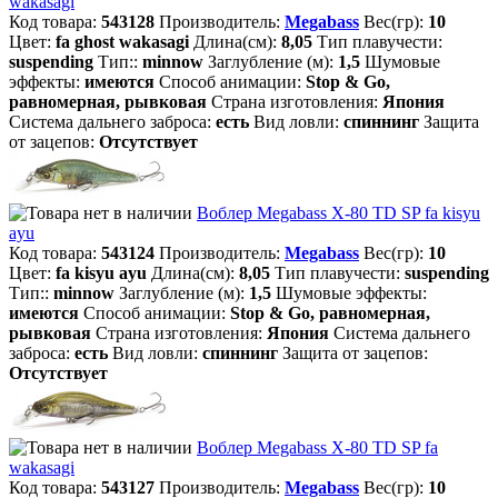
wakasagi
Код товара:
543128
Производитель:
Megabass
Вес(гр):
10
Цвет:
fa ghost wakasagi
Длина(см):
8,05
Тип плавучести:
suspending
Тип::
minnow
Заглубление (м):
1,5
Шумовые
эффекты:
имеются
Способ анимации:
Stop & Go,
равномерная, рывковая
Страна изготовления:
Япония
Система дальнего заброса:
есть
Вид ловли:
спиннинг
Защита
от зацепов:
Отсутствует
Воблер Megabass X-80 TD SP fa kisyu
ayu
Код товара:
543124
Производитель:
Megabass
Вес(гр):
10
Цвет:
fa kisyu ayu
Длина(см):
8,05
Тип плавучести:
suspending
Тип::
minnow
Заглубление (м):
1,5
Шумовые эффекты:
имеются
Способ анимации:
Stop & Go, равномерная,
рывковая
Страна изготовления:
Япония
Система дальнего
заброса:
есть
Вид ловли:
спиннинг
Защита от зацепов:
Отсутствует
Воблер Megabass X-80 TD SP fa
wakasagi
Код товара:
543127
Производитель:
Megabass
Вес(гр):
10