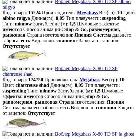
Воблер Megabass X-80 TD SP albino
raigyo
Код товара:
15224
Производитель:
Megabass
Вес(гр):
10
Цвет:
albino raigyo
Длина(см):
8,05
Тип плавучести:
suspending
Тип::
minnow
Заглубление (м):
1,5
Шумовые эффекты:
имеются
Способ анимации:
Stop & Go, равномерная,
рывковая
Страна изготовления:
Япония
Система дальнего
заброса:
есть
Вид ловли:
спиннинг
Защита от зацепов:
Отсутствует
Воблер Megabass X-80 TD SP
chartreuse shad
Код товара:
174750
Производитель:
Megabass
Вес(гр):
10
Цвет:
chartreuse shad
Длина(см):
8,05
Тип плавучести:
suspending
Тип::
minnow
Заглубление (м):
1,5
Шумовые
эффекты:
имеются
Способ анимации:
Stop & Go,
равномерная, рывковая
Страна изготовления:
Япония
Система дальнего заброса:
есть
Вид ловли:
спиннинг
Защита
от зацепов:
Отсутствует
Воблер Megabass X-80 TD SP fa ghost