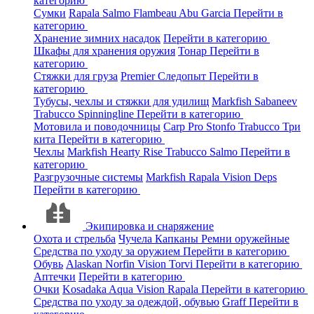
категорию
Сумки
Rapala
Salmo
Flambeau
Abu Garcia
Перейти в
категорию
Хранение зимних насадок
Перейти в категорию
Шкафы для хранения оружия
Тонар
Перейти в
категорию
Стяжки для груза
Premier
Следопыт
Перейти в
категорию
Тубусы, чехлы и стяжки для удилищ
Markfish
Sabaneev
Trabucco
Spinningline
Перейти в категорию
Мотовила и поводочницы
Carp Pro
Stonfo
Trabucco
Три
кита
Перейти в категорию
Чехлы
Markfish
Hearty Rise
Trabucco
Salmo
Перейти в
категорию
Разгрузочные системы
Markfish
Rapala
Vision
Deps
Перейти в категорию
Экипировка и снаряжение
Охота и стрельба
Чучела
Капканы
Ремни оружейные
Средства по уходу за оружием
Перейти в категорию
Обувь
Alaskan
Norfin
Vision
Torvi
Перейти в категорию
Аптечки
Перейти в категорию
Очки
Kosadaka
Aqua
Vision
Rapala
Перейти в категорию
Средства по уходу за одеждой, обувью
Graff
Перейти в