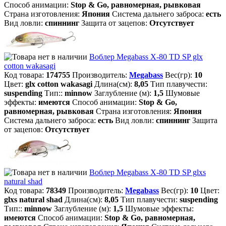
Способ анимации:
Stop & Go, равномерная, рывковая
Страна изготовления:
Япония
Система дальнего заброса:
есть
Вид ловли:
спиннинг
Защита от зацепов:
Отсутствует
Воблер Megabass X-80 TD SP glx
cotton wakasagi
Код товара:
174755
Производитель:
Megabass
Вес(гр):
10
Цвет:
glx cotton wakasagi
Длина(см):
8,05
Тип плавучести:
suspending
Тип::
minnow
Заглубление (м):
1,5
Шумовые
эффекты:
имеются
Способ анимации:
Stop & Go,
равномерная, рывковая
Страна изготовления:
Япония
Система дальнего заброса:
есть
Вид ловли:
спиннинг
Защита
от зацепов:
Отсутствует
Воблер Megabass X-80 TD SP glxs
natural shad
Код товара:
78349
Производитель:
Megabass
Вес(гр):
10
Цвет:
glxs natural shad
Длина(см):
8,05
Тип плавучести:
suspending
Тип::
minnow
Заглубление (м):
1,5
Шумовые эффекты:
имеются
Способ анимации:
Stop & Go, равномерная,