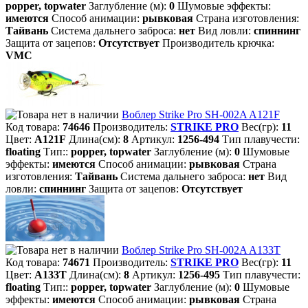
popper, topwater
Заглубление (м):
0
Шумовые эффекты:
имеются
Способ анимации:
рывковая
Страна изготовления:
Тайвань
Система дальнего заброса:
нет
Вид ловли:
спиннинг
Защита от зацепов:
Отсутствует
Производитель крючка:
VMC
Воблер Strike Pro SH-002A A121F
Код товара:
74646
Производитель:
STRIKE PRO
Вес(гр):
11
Цвет:
A121F
Длина(см):
8
Артикул:
1256-494
Тип плавучести:
floating
Тип::
popper, topwater
Заглубление (м):
0
Шумовые
эффекты:
имеются
Способ анимации:
рывковая
Страна
изготовления:
Тайвань
Система дальнего заброса:
нет
Вид
ловли:
спиннинг
Защита от зацепов:
Отсутствует
Воблер Strike Pro SH-002A A133T
Код товара:
74671
Производитель:
STRIKE PRO
Вес(гр):
11
Цвет:
A133T
Длина(см):
8
Артикул:
1256-495
Тип плавучести:
floating
Тип::
popper, topwater
Заглубление (м):
0
Шумовые
эффекты:
имеются
Способ анимации:
рывковая
Страна