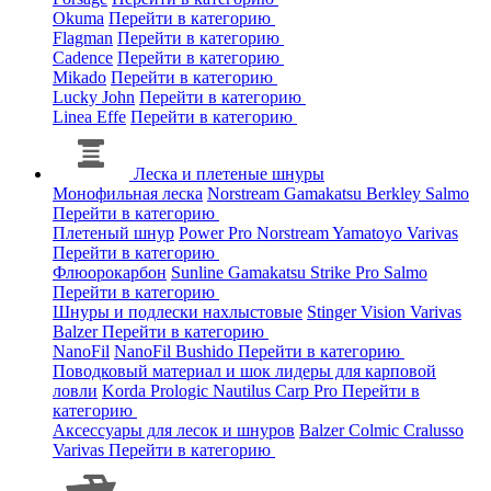
Okuma
Перейти в категорию
Flagman
Перейти в категорию
Cadence
Перейти в категорию
Mikado
Перейти в категорию
Lucky John
Перейти в категорию
Linea Effe
Перейти в категорию
Леска и плетеные шнуры
Монофильная леска
Norstream
Gamakatsu
Berkley
Salmo
Перейти в категорию
Плетеный шнур
Power Pro
Norstream
Yamatoyo
Varivas
Перейти в категорию
Флюорокарбон
Sunline
Gamakatsu
Strike Pro
Salmo
Перейти в категорию
Шнуры и подлески нахлыстовые
Stinger
Vision
Varivas
Balzer
Перейти в категорию
NanoFil
NanoFil
Bushido
Перейти в категорию
Поводковый материал и шок лидеры для карповой
ловли
Korda
Prologic
Nautilus
Carp Pro
Перейти в
категорию
Аксессуары для лесок и шнуров
Balzer
Colmic
Cralusso
Varivas
Перейти в категорию