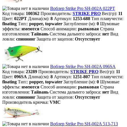
Воблер Strike Pro SH-002A 022PT
Код товара:
100362
Производитель:
STRIKE PRO
Вес(гр):
11
Цвет:
022PT
Длина(см):
8
Артикул:
1253-688
Тип плавучести:
floating
Тип::
popper, topwater
Заглубление (м):
0
Шумовые
эффекты:
имеются
Способ анимации:
рывковая
Страна
изготовления:
Тайвань
Система дальнего заброса:
нет
Вид
ловли:
спиннинг
Защита от зацепов:
Отсутствует
Воблер Strike Pro SH-002A 096SA
Код товара:
23289
Производитель:
STRIKE PRO
Вес(гр):
11
Цвет:
096SA
Длина(см):
8
Артикул:
1251-807
Тип плавучести:
floating
Тип::
popper, topwater
Заглубление (м):
0
Шумовые
эффекты:
имеются
Способ анимации:
рывковая
Страна
изготовления:
Тайвань
Система дальнего заброса:
нет
Вид
ловли:
спиннинг
Защита от зацепов:
Отсутствует
Производитель крючка:
VMC
Воблер Strike Pro SH-002A 513-713