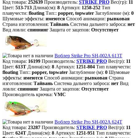
Код товара:
252639
Производитель:
STRIKE PRO
Вес(гр):
11
Цвет:
513-713
Длина(см):
8
Артикул:
1258-252
Тип
плавучести:
floating
Тип::
popper, topwater
Заглубление (м):
0
Шумовые эффекты:
имеются
Способ анимации:
рывковая
Страна изготовления:
Тайвань
Система дальнего заброса:
нет
Вид ловли:
спиннинг
Защита от зацепов:
Отсутствует
Воблер Strike Pro SH-002A 613T
Код товара:
16199
Производитель:
STRIKE PRO
Вес(гр):
11
Цвет:
613T
Длина(см):
8
Артикул:
1251-804
Тип плавучести:
floating
Тип::
popper, topwater
Заглубление (м):
0
Шумовые
эффекты:
имеются
Способ анимации:
рывковая
Страна
изготовления:
Тайвань
Система дальнего заброса:
нет
Вид
ловли:
спиннинг
Защита от зацепов:
Отсутствует
Производитель крючка:
VMC
Воблер Strike Pro SH-002A 624T
Код товара:
23287
Производитель:
STRIKE PRO
Вес(гр):
11
Цвет:
624T
Длина(см):
8
Артикул:
1251-951
Тип плавучести: