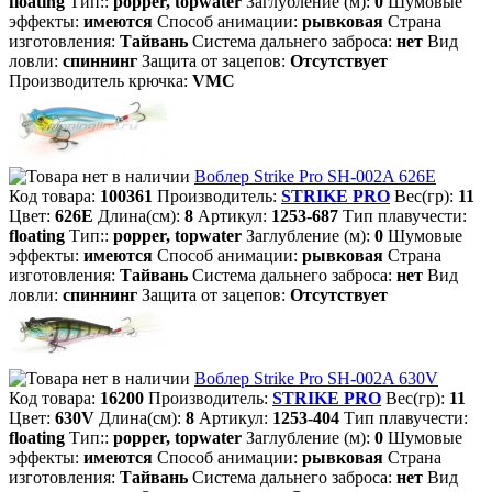
floating
Тип::
popper, topwater
Заглубление (м):
0
Шумовые
эффекты:
имеются
Способ анимации:
рывковая
Страна
изготовления:
Тайвань
Система дальнего заброса:
нет
Вид
ловли:
спиннинг
Защита от зацепов:
Отсутствует
Производитель крючка:
VMC
Воблер Strike Pro SH-002A 626E
Код товара:
100361
Производитель:
STRIKE PRO
Вес(гр):
11
Цвет:
626E
Длина(см):
8
Артикул:
1253-687
Тип плавучести:
floating
Тип::
popper, topwater
Заглубление (м):
0
Шумовые
эффекты:
имеются
Способ анимации:
рывковая
Страна
изготовления:
Тайвань
Система дальнего заброса:
нет
Вид
ловли:
спиннинг
Защита от зацепов:
Отсутствует
Воблер Strike Pro SH-002A 630V
Код товара:
16200
Производитель:
STRIKE PRO
Вес(гр):
11
Цвет:
630V
Длина(см):
8
Артикул:
1253-404
Тип плавучести:
floating
Тип::
popper, topwater
Заглубление (м):
0
Шумовые
эффекты:
имеются
Способ анимации:
рывковая
Страна
изготовления:
Тайвань
Система дальнего заброса:
нет
Вид