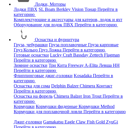
Лодки, Моторы
Лодки ПВХ
SL Boats
Berkley
Vision
Тонар
Перейти в
категорию
Комплектующие и аксессуары для катеров, лодок и яхт
Оборудование для лодок ПВХ
Перейти в категорию
Оснастка и фурнитура
Груза, чебурашки
Груза поплавочные
Груза карповые
Груз Кольцо
Груз Ложка
Перейти в категорию
Готовые оснастки
Lucky Craft
Bassday
Zettech
Flagman
Перейти в категорию
Зимние оснастки
Три Кита
Freeway
A-Elita
Левша НН
Перейти в категорию
Флиппинговые джиг-головки
Kosadaka
Перейти в
категорию
Оснастка для сома
Delphin
Balzer
Chimera
Контакт
Перейти в категорию
Оснастка на форель
Chimera
Balzer
Iron Trout
Перейти в
категорию
Кормушки
Кормушки фидерные
Кормушки Method
Кормушки для поплавочной ловли
Перейти в категорию
Джиг-головки
Gamakatsu
Eagle Claw
Fish Gold
ZyuGi
Перейти в категорию