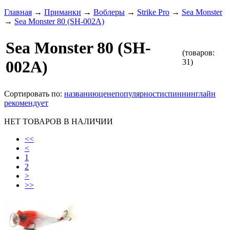
Главная
→
Приманки
→
Воблеры
→
Strike Pro
→
Sea Monster
→
Sea Monster 80 (SH-002A)
Sea Monster 80 (SH-
(товаров:
31)
002A)
Сортировать по:
названию
цене
популярности
спиннинглайн
рекомендует
НЕТ ТОВАРОВ В НАЛИЧИИ
<<
<
1
2
>
>>