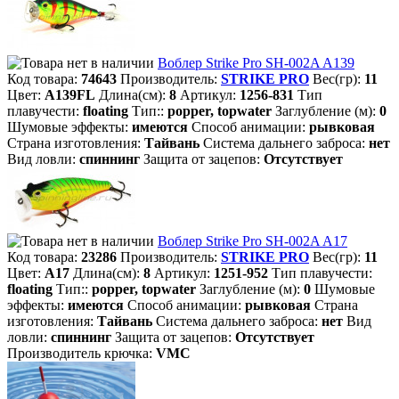
Воблер Strike Pro SH-002A A139
Код товара:
74643
Производитель:
STRIKE PRO
Вес(гр):
11
Цвет:
A139FL
Длина(см):
8
Артикул:
1256-831
Тип
плавучести:
floating
Тип::
popper, topwater
Заглубление (м):
0
Шумовые эффекты:
имеются
Способ анимации:
рывковая
Страна изготовления:
Тайвань
Система дальнего заброса:
нет
Вид ловли:
спиннинг
Защита от зацепов:
Отсутствует
Воблер Strike Pro SH-002A A17
Код товара:
23286
Производитель:
STRIKE PRO
Вес(гр):
11
Цвет:
A17
Длина(см):
8
Артикул:
1251-952
Тип плавучести:
floating
Тип::
popper, topwater
Заглубление (м):
0
Шумовые
эффекты:
имеются
Способ анимации:
рывковая
Страна
изготовления:
Тайвань
Система дальнего заброса:
нет
Вид
ловли:
спиннинг
Защита от зацепов:
Отсутствует
Производитель крючка:
VMC