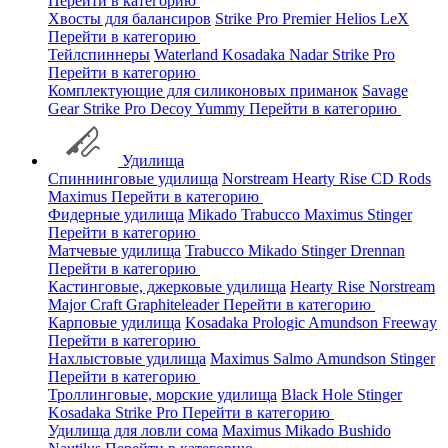
Перейти в категорию
Хвосты для балансиров
Strike Pro
Premier
Helios
LeX
Перейти в категорию
Тейлспиннеры
Waterland
Kosadaka
Nadar
Strike Pro
Перейти в категорию
Комплектующие для силиконовых приманок
Savage
Gear
Strike Pro
Decoy
Yummy
Перейти в категорию
Удилища
Спиннинговые удилища
Norstream
Hearty Rise
CD Rods
Maximus
Перейти в категорию
Фидерные удилища
Mikado
Trabucco
Maximus
Stinger
Перейти в категорию
Матчевые удилища
Trabucco
Mikado
Stinger
Drennan
Перейти в категорию
Кастинговые, джерковые удилища
Hearty Rise
Norstream
Major Craft
Graphiteleader
Перейти в категорию
Карповые удилища
Kosadaka
Prologic
Amundson
Freeway
Перейти в категорию
Нахлыстовые удилища
Maximus
Salmo
Amundson
Stinger
Перейти в категорию
Троллинговые, морские удилища
Black Hole
Stinger
Kosadaka
Strike Pro
Перейти в категорию
Удилища для ловли сома
Maximus
Mikado
Bushido