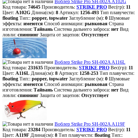
Воблер Strike Pro SH-002A A102G
Код товара:
74645
Производитель:
STRIKE PRO
Вес(гр):
11
Цвет:
A102G
Длина(см):
8
Артикул:
1256-493
Тип плавучести:
floating
Тип::
popper, topwater
Заглубление (м):
0
Шумовые
эффекты:
имеются
Способ анимации:
рывковая
Страна
изготовления:
Тайвань
Система дальнего заброса:
нет
Вид
ловли:
спиннинг
Защита от зацепов:
Отсутствует
Воблер Strike Pro SH-002A A116L
Код товара:
231635
Производитель:
STRIKE PRO
Вес(гр):
11
Цвет:
A116L
Длина(см):
8
Артикул:
1258-253
Тип плавучести:
floating
Тип::
popper, topwater
Заглубление (м):
0
Шумовые
эффекты:
имеются
Способ анимации:
рывковая
Страна
изготовления:
Тайвань
Система дальнего заброса:
нет
Вид
ловли:
спиннинг
Защита от зацепов:
Отсутствует
Воблер Strike Pro SH-002A A119F
Код товара:
23284
Производитель:
STRIKE PRO
Вес(гр):
11
Цвет:
A119F
Длина(см):
8
Тип плавучести:
floating
Тип::