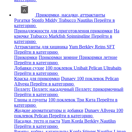
Прикормки, насадки, аттрактанты
Рогатки
Stonfo
Middy
Trabucco
Nautilus
Перейти в
категорию
Принадлежности для приготовления прикормки
На
крючке
Trabucco
Markfish
Spinningline
Перейти в
категорию
Аттрактанты для хищника
Yum
Berkley
Reins
SFT
Перейти в категорию
Прикормки
Прикормки зимние
Прикормки летние
Перейти в категорию
Добавки сухие
100 поклевок
Unibait
Pelican
Ultrabaits
Перейти в категорию
Краска для прикормки
Dunaev
100 поклевок
Pelican
Allvega
Перейти в категорию
Пеллетс
Пеллетс насадочный
Пеллетс прикормочный
Перейти в категорию
Глины и грунты
100 поклевок
Три Кита
Перейти в
категорию
Жидкие ароматизаторы и добавки
Dunaev
Allvega
100
поклевок
Pelican
Перейти в категорию
Насадки, тесто и паста
Yum
Korda
Berkley
Nautilus
Перейти в категорию
Ракеты, кобры, катапульты
Korda
Stinger
Nautilus
Liman