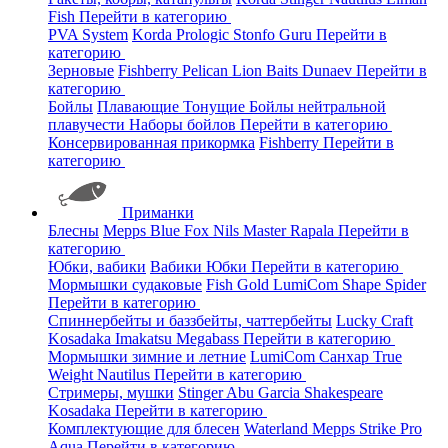
Fish
Перейти в категорию
PVA System
Korda
Prologic
Stonfo
Guru
Перейти в
категорию
Зерновые
Fishberry
Pelican
Lion Baits
Dunaev
Перейти в
категорию
Бойлы
Плавающие
Тонущие
Бойлы нейтральной
плавучести
Наборы бойлов
Перейти в категорию
Консервированная прикормка
Fishberry
Перейти в
категорию
Приманки
Блесны
Mepps
Blue Fox
Nils Master
Rapala
Перейти в
категорию
Юбки, вабики
Вабики
Юбки
Перейти в категорию
Мормышки судаковые
Fish Gold
LumiCom
Shape
Spider
Перейти в категорию
Спиннербейты и баззбейты, чаттербейты
Lucky Craft
Kosadaka
Imakatsu
Megabass
Перейти в категорию
Мормышки зимние и летние
LumiCom
Санхар
True
Weight
Nautilus
Перейти в категорию
Стримеры, мушки
Stinger
Abu Garcia
Shakespeare
Kosadaka
Перейти в категорию
Комплектующие для блесен
Waterland
Mepps
Strike Pro
Aqua
Перейти в категорию