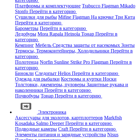
категорию
Платформы и комплектующие
Trabucco
Flagman
Mikado
Stonfo
Перейти в категорию
Сушилки для рыбы
Mifine
Flagman
На крючке
Три Кита
Перейти в категорию
Барометры
Перейти в категорию
Ледобуры
Mora
Rapala
Heinola
Тонар
Перейти в
категорию
Кемпинг
Мебель
Средства защиты от насекомых
Зонты
Термосы, Термоконтейнеры, Холодильники
Перейти в
категорию
Полотенца
Norfin
Sunline
Strike Pro
Flagman
Перейти в
категорию
Бинокли
Следопыт
Helios
Перейти в категорию
Одежда для рыбалки
Костюмы и куртки
Носки
Толстовки, джемперы, пуловеры
Защитные рукава и
наколенники
Перейти в категорию
Почвобуры
Тонар
Перейти в категорию
Электроника
Аксессуары для эхолотов, картплоттеров
Markfish
Kosadaka
Salmo
Deeper
Перейти в категорию
Подводные камеры
Craft
Перейти в категорию
Элементы питания и зарядные устройства
Nisus