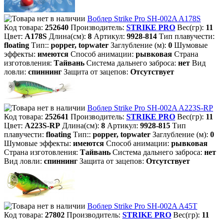
Воблер Strike Pro SH-002A A178S
Код товара:
252640
Производитель:
STRIKE PRO
Вес(гр):
11
Цвет:
A178S
Длина(см):
8
Артикул:
9928-814
Тип плавучести:
floating
Тип::
popper, topwater
Заглубление (м):
0
Шумовые
эффекты:
имеются
Способ анимации:
рывковая
Страна
изготовления:
Тайвань
Система дальнего заброса:
нет
Вид
ловли:
спиннинг
Защита от зацепов:
Отсутствует
Воблер Strike Pro SH-002A A223S-RP
Код товара:
252641
Производитель:
STRIKE PRO
Вес(гр):
11
Цвет:
A223S-RP
Длина(см):
8
Артикул:
9928-815
Тип
плавучести:
floating
Тип::
popper, topwater
Заглубление (м):
0
Шумовые эффекты:
имеются
Способ анимации:
рывковая
Страна изготовления:
Тайвань
Система дальнего заброса:
нет
Вид ловли:
спиннинг
Защита от зацепов:
Отсутствует
Воблер Strike Pro SH-002A A45T
Код товара:
27802
Производитель:
STRIKE PRO
Вес(гр):
11