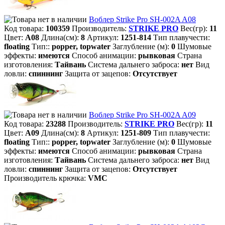
Воблер Strike Pro SH-002A A08
Код товара:
100359
Производитель:
STRIKE PRO
Вес(гр):
11
Цвет:
A08
Длина(см):
8
Артикул:
1251-814
Тип плавучести:
floating
Тип::
popper, topwater
Заглубление (м):
0
Шумовые
эффекты:
имеются
Способ анимации:
рывковая
Страна
изготовления:
Тайвань
Система дальнего заброса:
нет
Вид
ловли:
спиннинг
Защита от зацепов:
Отсутствует
Воблер Strike Pro SH-002A A09
Код товара:
23288
Производитель:
STRIKE PRO
Вес(гр):
11
Цвет:
A09
Длина(см):
8
Артикул:
1251-809
Тип плавучести:
floating
Тип::
popper, topwater
Заглубление (м):
0
Шумовые
эффекты:
имеются
Способ анимации:
рывковая
Страна
изготовления:
Тайвань
Система дальнего заброса:
нет
Вид
ловли:
спиннинг
Защита от зацепов:
Отсутствует
Производитель крючка:
VMC