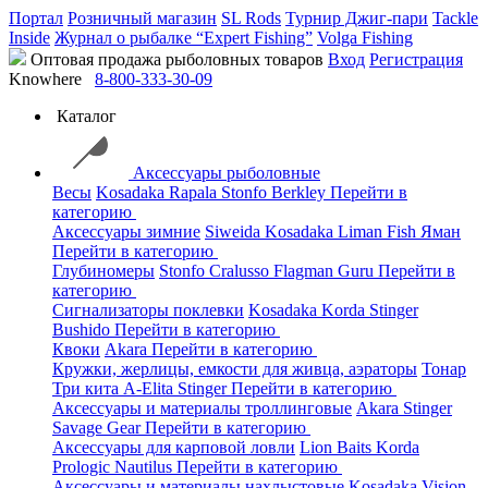
Портал
Розничный магазин
SL Rods
Турнир Джиг-пари
Tackle
Inside
Журнал о рыбалке “Expert Fishing”
Volga Fishing
Оптовая продажа рыболовных товаров
Вход
Регистрация
Knowhere
8-800-333-30-09
Каталог
Аксессуары рыболовные
Весы
Kosadaka
Rapala
Stonfo
Berkley
Перейти в
категорию
Аксессуары зимние
Siweida
Kosadaka
Liman Fish
Яман
Перейти в категорию
Глубиномеры
Stonfo
Cralusso
Flagman
Guru
Перейти в
категорию
Сигнализаторы поклевки
Kosadaka
Korda
Stinger
Bushido
Перейти в категорию
Квоки
Akara
Перейти в категорию
Кружки, жерлицы, емкости для живца, аэраторы
Тонар
Три кита
A-Elita
Stinger
Перейти в категорию
Аксессуары и материалы троллинговые
Akara
Stinger
Savage Gear
Перейти в категорию
Аксессуары для карповой ловли
Lion Baits
Korda
Prologic
Nautilus
Перейти в категорию
Аксессуары и материалы нахлыстовые
Kosadaka
Vision