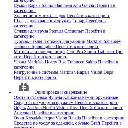
категорию
Сумки
Rapala
Salmo
Flambeau
Abu Garcia
Перейти в
категорию
Хранение зимних насадок
Перейти в категорию
Шкафы для хранения оружия
Тонар
Перейти в
категорию
Стяжки для груза
Premier
Следопыт
Перейти в
категорию
Тубусы, чехлы и стяжки для удилищ
Markfish
Sabaneev
Trabucco
Spinningline
Перейти в категорию
Мотовила и поводочницы
Carp Pro
Stonfo
Trabucco
Три
кита
Перейти в категорию
Чехлы
Markfish
Hearty Rise
Trabucco
Salmo
Перейти в
категорию
Разгрузочные системы
Markfish
Rapala
Vision
Deps
Перейти в категорию
Экипировка и снаряжение
Охота и стрельба
Чучела
Капканы
Ремни оружейные
Средства по уходу за оружием
Перейти в категорию
Обувь
Alaskan
Norfin
Vision
Torvi
Перейти в категорию
Аптечки
Перейти в категорию
Очки
Kosadaka
Aqua
Vision
Rapala
Перейти в категорию
Средства по уходу за одеждой, обувью
Graff
Перейти в