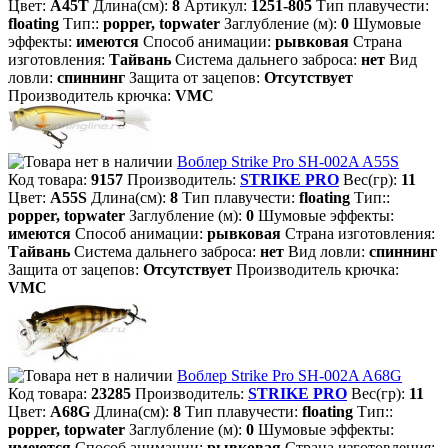
Цвет:
A45T
Длина(см):
8
Артикул:
1251-805
Тип плавучести:
floating
Тип::
popper, topwater
Заглубление (м):
0
Шумовые
эффекты:
имеются
Способ анимации:
рывковая
Страна
изготовления:
Тайвань
Система дальнего заброса:
нет
Вид
ловли:
спиннинг
Защита от зацепов:
Отсутствует
Производитель крючка:
VMC
Воблер Strike Pro SH-002A A55S
Код товара:
9157
Производитель:
STRIKE PRO
Вес(гр):
11
Цвет:
A55S
Длина(см):
8
Тип плавучести:
floating
Тип::
popper, topwater
Заглубление (м):
0
Шумовые эффекты:
имеются
Способ анимации:
рывковая
Страна изготовления:
Тайвань
Система дальнего заброса:
нет
Вид ловли:
спиннинг
Защита от зацепов:
Отсутствует
Производитель крючка:
VMC
Воблер Strike Pro SH-002A A68G
Код товара:
23285
Производитель:
STRIKE PRO
Вес(гр):
11
Цвет:
A68G
Длина(см):
8
Тип плавучести:
floating
Тип::
popper, topwater
Заглубление (м):
0
Шумовые эффекты:
имеются
Способ анимации:
рывковая
Страна изготовления: