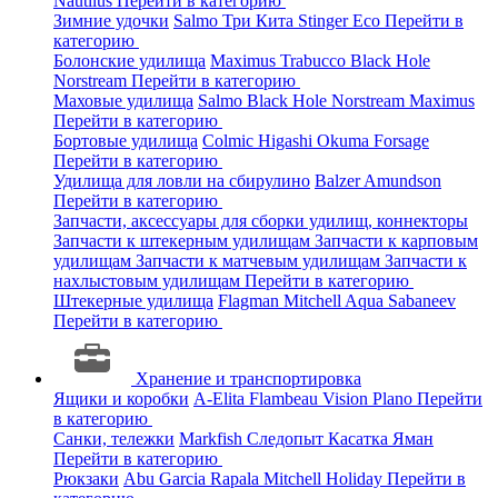
Nautilus
Перейти в категорию
Зимние удочки
Salmo
Три Кита
Stinger
Eco
Перейти в
категорию
Болонские удилища
Maximus
Trabucco
Black Hole
Norstream
Перейти в категорию
Маховые удилища
Salmo
Black Hole
Norstream
Maximus
Перейти в категорию
Бортовые удилища
Colmic
Higashi
Okuma
Forsage
Перейти в категорию
Удилища для ловли на сбирулино
Balzer
Amundson
Перейти в категорию
Запчасти, аксессуары для сборки удилищ, коннекторы
Запчасти к штекерным удилищам
Запчасти к карповым
удилищам
Запчасти к матчевым удилищам
Запчасти к
нахлыстовым удилищам
Перейти в категорию
Штекерные удилища
Flagman
Mitchell
Aqua
Sabaneev
Перейти в категорию
Хранение и транспортировка
Ящики и коробки
A-Elita
Flambeau
Vision
Plano
Перейти
в категорию
Санки, тележки
Markfish
Следопыт
Касатка
Яман
Перейти в категорию
Рюкзаки
Abu Garcia
Rapala
Mitchell
Holiday
Перейти в