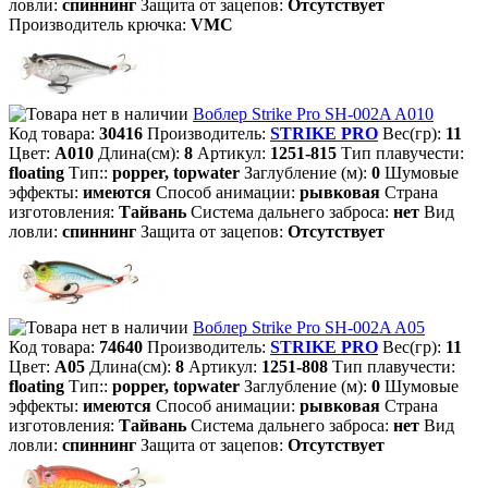
ловли:
спиннинг
Защита от зацепов:
Отсутствует
Производитель крючка:
VMC
Воблер Strike Pro SH-002A A010
Код товара:
30416
Производитель:
STRIKE PRO
Вес(гр):
11
Цвет:
A010
Длина(см):
8
Артикул:
1251-815
Тип плавучести:
floating
Тип::
popper, topwater
Заглубление (м):
0
Шумовые
эффекты:
имеются
Способ анимации:
рывковая
Страна
изготовления:
Тайвань
Система дальнего заброса:
нет
Вид
ловли:
спиннинг
Защита от зацепов:
Отсутствует
Воблер Strike Pro SH-002A A05
Код товара:
74640
Производитель:
STRIKE PRO
Вес(гр):
11
Цвет:
A05
Длина(см):
8
Артикул:
1251-808
Тип плавучести:
floating
Тип::
popper, topwater
Заглубление (м):
0
Шумовые
эффекты:
имеются
Способ анимации:
рывковая
Страна
изготовления:
Тайвань
Система дальнего заброса:
нет
Вид
ловли:
спиннинг
Защита от зацепов:
Отсутствует