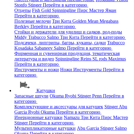
Stonfo
Stinger
Перейти в категорию
Отцепы
Fish Gold
Spinningline
Пирс Мастер
Яман
Перейти в категорию
Полезные мелочи
Три Кита
Golden Mean
Megabass
Berkley
Перейти в категорию
Стойки и держатели для удилищ и садков, род-поды
Middy
Trabucco
Salmo
Три Кита
Перейти в категорию
Подсачеки, липгрипы, багры, куканы, садки
Trabucco
Kosadaka
Sabaneev
Salmo
Перейти в категорию
Фирменная и сувенирная продукция, тематическая
литература и видео
Spinningline
Reins
SL rods
Maximus
Перейти в категорию
Инструменты и ножи
Ножи
Инструменты
Перейти в
категорию
Катушки
Запасные шпули
Okuma
Ryobi
Stinger
Penn
Перейти в
категорию
Комплектующие и аксессуары для катушек
Stinger
Abu
Garcia
Ryobi
Okuma
Перейти в категорию
Инерционные катушки
Namazu
Три Кита
Пирс Мастер
Stinger
Перейти в категорию
Мультипликаторные катушки
Abu Garcia
Stinger
Salmo
Okuma
Перейти в категорию