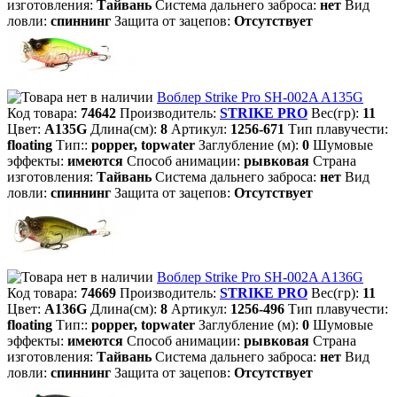
изготовления:
Тайвань
Система дальнего заброса:
нет
Вид
ловли:
спиннинг
Защита от зацепов:
Отсутствует
Воблер Strike Pro SH-002A A135G
Код товара:
74642
Производитель:
STRIKE PRO
Вес(гр):
11
Цвет:
A135G
Длина(см):
8
Артикул:
1256-671
Тип плавучести:
floating
Тип::
popper, topwater
Заглубление (м):
0
Шумовые
эффекты:
имеются
Способ анимации:
рывковая
Страна
изготовления:
Тайвань
Система дальнего заброса:
нет
Вид
ловли:
спиннинг
Защита от зацепов:
Отсутствует
Воблер Strike Pro SH-002A A136G
Код товара:
74669
Производитель:
STRIKE PRO
Вес(гр):
11
Цвет:
A136G
Длина(см):
8
Артикул:
1256-496
Тип плавучести:
floating
Тип::
popper, topwater
Заглубление (м):
0
Шумовые
эффекты:
имеются
Способ анимации:
рывковая
Страна
изготовления:
Тайвань
Система дальнего заброса:
нет
Вид
ловли:
спиннинг
Защита от зацепов:
Отсутствует