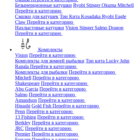
Безынерционные катушки
Ryobi
Stinger
Okuma
Mitchell
Перейти в категорию
Смазки для катушек
Три Кита
Kosadaka
Ryobi
Eagle
Claw
Перейти в категорию
Нахлыстовые катушки
Vision
Stinger
Salmo
Dragon
Перейти в категорию
Комплекты
Vision
Перейти в категорию
Комплекты для зимней рыбалки
Три кита
Lucky John
Rapala
Перейти в категорию
Комплекты для рыбалки
Перейти в категорию
Mitchell
Перейти в категорию
Shakespeare
Перейти в категорию
Abu Garcia
Перейти в категорию
Salmo
Перейти в категорию
Amundson
Перейти в категорию
Higashi
Gold Fish
Перейти в категорию
Penn
Перейти в категорию
13 Fishing
Перейти в категорию
Berkley
Перейти в категорию
JRC
Перейти в категорию
Premier
Перейти в категорию
Forsage
Перейти в категорию