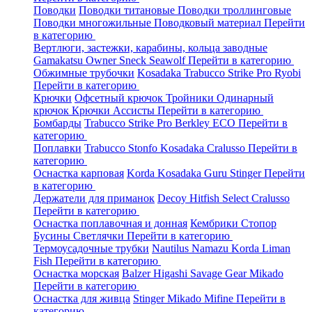
Поводки
Поводки титановые
Поводки троллинговые
Поводки многожильные
Поводковый материал
Перейти
в категорию
Вертлюги, застежки, карабины, кольца заводные
Gamakatsu
Owner
Sneck
Seawolf
Перейти в категорию
Обжимные трубочки
Kosadaka
Trabucco
Strike Pro
Ryobi
Перейти в категорию
Крючки
Офсетный крючок
Тройники
Одинарный
крючок
Крючки Ассисты
Перейти в категорию
Бомбарды
Trabucco
Strike Pro
Berkley
ECO
Перейти в
категорию
Поплавки
Trabucco
Stonfo
Kosadaka
Cralusso
Перейти в
категорию
Оснастка карповая
Korda
Kosadaka
Guru
Stinger
Перейти
в категорию
Держатели для приманок
Decoy
Hitfish
Select
Cralusso
Перейти в категорию
Оснастка поплавочная и донная
Кембрики
Стопор
Бусины
Светлячки
Перейти в категорию
Термоусадочные трубки
Nautilus
Namazu
Korda
Liman
Fish
Перейти в категорию
Оснастка морская
Balzer
Higashi
Savage Gear
Mikado
Перейти в категорию
Оснастка для живца
Stinger
Mikado
Mifine
Перейти в
категорию