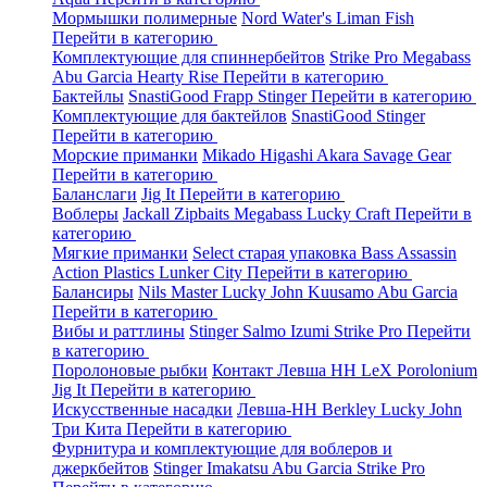
Мормышки полимерные
Nord Water's
Liman Fish
Перейти в категорию
Комплектующие для спиннербейтов
Strike Pro
Megabass
Abu Garcia
Hearty Rise
Перейти в категорию
Бактейлы
SnastiGood
Frapp
Stinger
Перейти в категорию
Комплектующие для бактейлов
SnastiGood
Stinger
Перейти в категорию
Морские приманки
Mikado
Higashi
Akara
Savage Gear
Перейти в категорию
Баланслаги
Jig It
Перейти в категорию
Воблеры
Jackall
Zipbaits
Megabass
Lucky Craft
Перейти в
категорию
Мягкие приманки
Select старая упаковка
Bass Assassin
Action Plastics
Lunker City
Перейти в категорию
Балансиры
Nils Master
Lucky John
Kuusamo
Abu Garcia
Перейти в категорию
Вибы и раттлины
Stinger
Salmo
Izumi
Strike Pro
Перейти
в категорию
Поролоновые рыбки
Контакт
Левша НН
LeX Porolonium
Jig It
Перейти в категорию
Искусственные насадки
Левша-НН
Berkley
Lucky John
Три Кита
Перейти в категорию
Фурнитура и комплектующие для воблеров и
джеркбейтов
Stinger
Imakatsu
Abu Garcia
Strike Pro