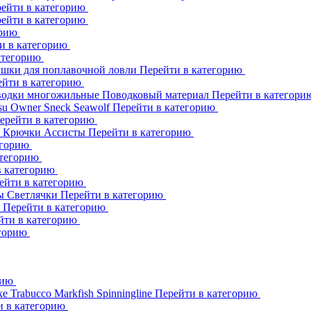
ейти в категорию
ейти в категорию
орию
и в категорию
атегорию
шки для поплавочной ловли
Перейти в категорию
ейти в категорию
одки многожильные
Поводковый материал
Перейти в категор
su
Owner
Sneck
Seawolf
Перейти в категорию
ерейти в категорию
к
Крючки Ассисты
Перейти в категорию
егорию
атегорию
в категорию
ейти в категорию
ны
Светлячки
Перейти в категорию
h
Перейти в категорию
йти в категорию
егорию
рию
ке
Trabucco
Markfish
Spinningline
Перейти в категорию
и в категорию