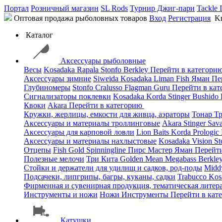
Портал
Розничный магазин
SL Rods
Турнир Джиг-пари
Tackle 
Оптовая продажа рыболовных товаров
Вход
Регистрация
Kn
Каталог
Аксессуары рыболовные
Весы
Kosadaka
Rapala
Stonfo
Berkley
Перейти в категори
Аксессуары зимние
Siweida
Kosadaka
Liman Fish
Яман
Пе
Глубиномеры
Stonfo
Cralusso
Flagman
Guru
Перейти в ка
Сигнализаторы поклевки
Kosadaka
Korda
Stinger
Bushido
Квоки
Akara
Перейти в категорию
Кружки, жерлицы, емкости для живца, аэраторы
Тонар
Т
Аксессуары и материалы троллинговые
Akara
Stinger
Sav
Аксессуары для карповой ловли
Lion Baits
Korda
Prologic
Аксессуары и материалы нахлыстовые
Kosadaka
Vision
St
Отцепы
Fish Gold
Spinningline
Пирс Мастер
Яман
Перейт
Полезные мелочи
Три Кита
Golden Mean
Megabass
Berkle
Стойки и держатели для удилищ и садков, род-поды
Mid
Подсачеки, липгрипы, багры, куканы, садки
Trabucco
Kos
Фирменная и сувенирная продукция, тематическая литера
Инструменты и ножи
Ножи
Инструменты
Перейти в кат
Катушки