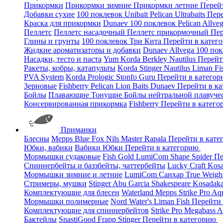
Прикормки
Прикормки зимние
Прикормки летние
Перей
Добавки сухие
100 поклевок
Unibait
Pelican
Ultrabaits
Пере
Краска для прикормки
Dunaev
100 поклевок
Pelican
Allve
Пеллетс
Пеллетс насадочный
Пеллетс прикормочный
Пер
Глины и грунты
100 поклевок
Три Кита
Перейти в катег
Жидкие ароматизаторы и добавки
Dunaev
Allvega
100 по
Насадки, тесто и паста
Yum
Korda
Berkley
Nautilus
Перейт
Ракеты, кобры, катапульты
Korda
Stinger
Nautilus
Liman Fi
PVA System
Korda
Prologic
Stonfo
Guru
Перейти в катего
Зерновые
Fishberry
Pelican
Lion Baits
Dunaev
Перейти в к
Бойлы
Плавающие
Тонущие
Бойлы нейтральной плавуче
Консервированная прикормка
Fishberry
Перейти в катег
Приманки
Блесны
Mepps
Blue Fox
Nils Master
Rapala
Перейти в кат
Юбки, вабики
Вабики
Юбки
Перейти в категорию
Мормышки судаковые
Fish Gold
LumiCom
Shape
Spider
Пе
Спиннербейты и баззбейты, чаттербейты
Lucky Craft
Kos
Мормышки зимние и летние
LumiCom
Санхар
True Weigh
Стримеры, мушки
Stinger
Abu Garcia
Shakespeare
Kosadak
Комплектующие для блесен
Waterland
Mepps
Strike Pro
Aq
Мормышки полимерные
Nord Water's
Liman Fish
Перейти
Комплектующие для спиннербейтов
Strike Pro
Megabass
A
Бактейлы
SnastiGood
Frapp
Stinger
Перейти в категорию