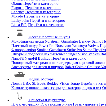
Okuma
Перейти в категорию
Flagman
Перейти в категорию
Cadence
Перейти в категорию
Mikado
Перейти в категорию
Lucky John
Перейти в категорию
Linea Effe
Перейти в категорию
Леска и плетеные шнуры
Монофильная леска
Norstream
Gamakatsu
Berkley
Salmo
Пе
Плетеный шнур
Power Pro
Norstream
Yamatoyo
Varivas
Пер
Флюорокарбон
Sunline
Gamakatsu
Strike Pro
Salmo
Перейт
Шнуры и подлески нахлыстовые
Stinger
Vision
Varivas
Bal
NanoFil
NanoFil
Bushido
Перейти в категорию
Поводковый материал и шок лидеры для карповой ловли
Аксессуары для лесок и шнуров
Balzer
Colmic
Cralusso
Va
Лодки, Моторы
Лодки ПВХ
SL Boats
Berkley
Vision
Тонар
Перейти в кат
Комплектующие и аксессуары для катеров, лодок и яхт
О
Оснастка и фурнитура
Груза, чебурашки
Груза поплавочные
Груза карповые
Гру