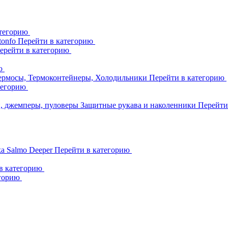
атегорию
tonfo
Перейти в категорию
ерейти в категорию
ию
ермосы, Термоконтейнеры, Холодильники
Перейти в категорию
тегорию
и, джемперы, пуловеры
Защитные рукава и наколенники
Перейти
ka
Salmo
Deeper
Перейти в категорию
в категорию
егорию