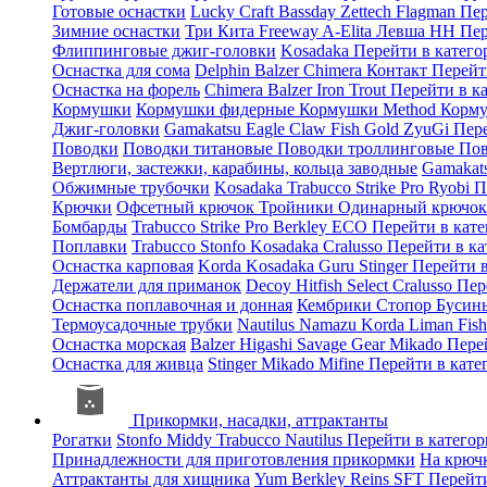
Готовые оснастки
Lucky Craft
Bassday
Zettech
Flagman
Пер
Зимние оснастки
Три Кита
Freeway
A-Elita
Левша НН
Пер
Флиппинговые джиг-головки
Kosadaka
Перейти в катег
Оснастка для сома
Delphin
Balzer
Chimera
Контакт
Перейт
Оснастка на форель
Chimera
Balzer
Iron Trout
Перейти в к
Кормушки
Кормушки фидерные
Кормушки Method
Корму
Джиг-головки
Gamakatsu
Eagle Claw
Fish Gold
ZyuGi
Пер
Поводки
Поводки титановые
Поводки троллинговые
Пов
Вертлюги, застежки, карабины, кольца заводные
Gamakat
Обжимные трубочки
Kosadaka
Trabucco
Strike Pro
Ryobi
П
Крючки
Офсетный крючок
Тройники
Одинарный крючо
Бомбарды
Trabucco
Strike Pro
Berkley
ECO
Перейти в кат
Поплавки
Trabucco
Stonfo
Kosadaka
Cralusso
Перейти в к
Оснастка карповая
Korda
Kosadaka
Guru
Stinger
Перейти 
Держатели для приманок
Decoy
Hitfish
Select
Cralusso
Пер
Оснастка поплавочная и донная
Кембрики
Стопор
Буси
Термоусадочные трубки
Nautilus
Namazu
Korda
Liman Fis
Оснастка морская
Balzer
Higashi
Savage Gear
Mikado
Пере
Оснастка для живца
Stinger
Mikado
Mifine
Перейти в кат
Прикормки, насадки, аттрактанты
Рогатки
Stonfo
Middy
Trabucco
Nautilus
Перейти в катего
Принадлежности для приготовления прикормки
На крюч
Аттрактанты для хищника
Yum
Berkley
Reins
SFT
Перейт