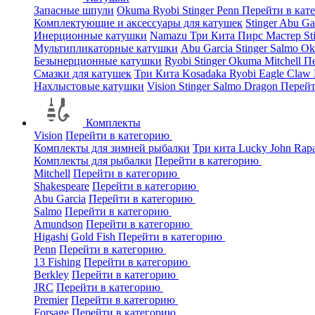
Запасные шпули
Okuma
Ryobi
Stinger
Penn
Перейти в кат
Комплектующие и аксессуары для катушек
Stinger
Abu Ga
Инерционные катушки
Namazu
Три Кита
Пирс Мастер
St
Мультипликаторные катушки
Abu Garcia
Stinger
Salmo
O
Безынерционные катушки
Ryobi
Stinger
Okuma
Mitchell
Пе
Смазки для катушек
Три Кита
Kosadaka
Ryobi
Eagle Claw
Нахлыстовые катушки
Vision
Stinger
Salmo
Dragon
Перейт
Комплекты
Vision
Перейти в категорию
Комплекты для зимней рыбалки
Три кита
Lucky John
Rap
Комплекты для рыбалки
Перейти в категорию
Mitchell
Перейти в категорию
Shakespeare
Перейти в категорию
Abu Garcia
Перейти в категорию
Salmo
Перейти в категорию
Amundson
Перейти в категорию
Higashi
Gold Fish
Перейти в категорию
Penn
Перейти в категорию
13 Fishing
Перейти в категорию
Berkley
Перейти в категорию
JRC
Перейти в категорию
Premier
Перейти в категорию
Forsage
Перейти в категорию