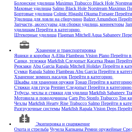
Болонские удилища
Maximus
Trabucco
Black Hole
Norstre
Маховые удилища
Salmo
Black Hole
Norstream
Maximus
Пе
Бортовые удилища
Colmic
Higashi
Okuma
Forsage
Перейти
Удилища для ловли на сбирулино
Balzer
Amundson
Перей
Запчасти, аксессуары для сборки удилищ, коннекторы
За
удилищам
Перейти в категорию
Штекерные удилища
Flagman
Mitchell
Aqua
Sabaneev
Пере
Хранение и транспортировка
Ящики и коробки
A-Elita
Flambeau
Vision
Plano
Перейти в
Санки, тележки
Markfish
Следопыт
Касатка
Яман
Перейт
Рюкзаки
Abu Garcia
Rapala
Mitchell
Holiday
Перейти в ка
Сумки
Rapala
Salmo
Flambeau
Abu Garcia
Перейти в кате
Хранение зимних насадок
Перейти в категорию
Шкафы для хранения оружия
Тонар
Перейти в категори
Стяжки для груза
Premier
Следопыт
Перейти в категори
Тубусы, чехлы и стяжки для удилищ
Markfish
Sabaneev
Tr
Мотовила и поводочницы
Carp Pro
Stonfo
Trabucco
Три к
Чехлы
Markfish
Hearty Rise
Trabucco
Salmo
Перейти в кат
Разгрузочные системы
Markfish
Rapala
Vision
Deps
Перейт
Экипировка и снаряжение
Охота и стрельба
Чучела
Капканы
Ремни оружейные
Сред