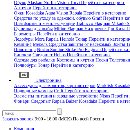
Обувь
Alaskan
Norfin
Vision
Torvi
Перейти в категорию
Аптечки
Перейти в категорию
Очки
Kosadaka
Aqua
Vision
Rapala
Перейти в категорию
Средства по уходу за одеждой, обувью
Graff
Перейти в к
Платформы и комплектующие
Trabucco
Flagman
Mikado
S
Сушилки для рыбы
Mifine
Flagman
На крючке
Три Кита
П
Барометры
Перейти в категорию
Ледобуры
Mora
Rapala
Heinola
Тонар
Перейти в категор
Кемпинг
Мебель
Средства защиты от насекомых
Зонты
Т
Полотенца
Norfin
Sunline
Strike Pro
Flagman
Перейти в ка
Бинокли
Следопыт
Helios
Перейти в категорию
Одежда для рыбалки
Костюмы и куртки
Носки
Толстовк
Почвобуры
Тонар
Перейти в категорию
Электроника
Аксессуары для эхолотов, картплоттеров
Markfish
Kosada
Подводные камеры
Craft
Перейти в категорию
Элементы питания и зарядные устройства
Nisus
Перейти 
Фонари
Следопыт
Rapala
Balzer
Kosadaka
Перейти в кат
Заказать звонок
9:00 - 18:00 (МСК)
По всей России
Компания