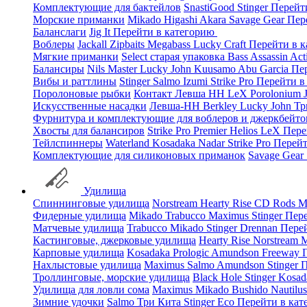
Комплектующие для бактейлов
SnastiGood
Stinger
Перейт
Морские приманки
Mikado
Higashi
Akara
Savage Gear
Пер
Баланслаги
Jig It
Перейти в категорию
Воблеры
Jackall
Zipbaits
Megabass
Lucky Craft
Перейти в 
Мягкие приманки
Select старая упаковка
Bass Assassin
Act
Балансиры
Nils Master
Lucky John
Kuusamo
Abu Garcia
Пе
Вибы и раттлины
Stinger
Salmo
Izumi
Strike Pro
Перейти в
Поролоновые рыбки
Контакт
Левша НН
LeX Porolonium
Искусственные насадки
Левша-НН
Berkley
Lucky John
Тр
Фурнитура и комплектующие для воблеров и джеркбейто
Хвосты для балансиров
Strike Pro
Premier
Helios
LeX
Пере
Тейлспиннеры
Waterland
Kosadaka
Nadar
Strike Pro
Перейт
Комплектующие для силиконовых приманок
Savage Gear
Удилища
Спиннинговые удилища
Norstream
Hearty Rise
CD Rods
M
Фидерные удилища
Mikado
Trabucco
Maximus
Stinger
Пере
Матчевые удилища
Trabucco
Mikado
Stinger
Drennan
Пере
Кастинговые, джерковые удилища
Hearty Rise
Norstream
M
Карповые удилища
Kosadaka
Prologic
Amundson
Freeway
Нахлыстовые удилища
Maximus
Salmo
Amundson
Stinger
П
Троллинговые, морские удилища
Black Hole
Stinger
Kosad
Удилища для ловли сома
Maximus
Mikado
Bushido
Nautilu
Зимние удочки
Salmo
Три Кита
Stinger
Eco
Перейти в ка