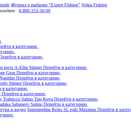
Inside
Журнал о рыбалке “Expert Fishing”
Volga Fishing
owhere
8-800-333-30-09
ю
рейти в категорию
тегорию
Перейти в категорию
ри кита
A-Elita
Stinger
Перейти в категорию
age Gear
Перейти в категорию
Nautilus
Перейти в категорию
onfo
Stinger
Перейти в категорию
и в категорию
y
Перейти в категорию
dy
Trabucco
Salmo
Три Кита
Перейти в категорию
adaka
Sabaneev
Salmo
Перейти в категорию
тура и видео
Spinningline
Reins
SL rods
Maximus
Перейти в кате
егорию