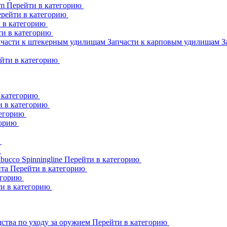
am
Перейти в категорию
рейти в категорию
 в категорию
ти в категорию
пчасти к штекерным удилищам
Запчасти к карповым удилищам
З
йти в категорию
 категорию
и в категорию
тегорию
горию
ю
ю
abucco
Spinningline
Перейти в категорию
ита
Перейти в категорию
егорию
и в категорию
ства по уходу за оружием
Перейти в категорию