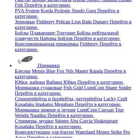
Fish
Перейти в категорию
PVA System
Korda
Prologic
Stonfo
Guru
Перейти в
категорию
Зерновые
Fishberry
Pelican
Lion Baits
Dunaev
Перейти в
категорию
Бойлы
Плавающие
Тонущие
Бойлы нейтральной
плавучести
Наборы бойлов
Перейти в категорию
Консервированная прикормка
Fishberry
Перейти в
категорию
Приманки
Блесны
Mepps
Blue Fox
Nils Master
Rapala
Перейти в
категорию
Юбки, вабики
Вабики
Юбки
Перейти в категорию
Мормышки судаковые
Fish Gold
LumiCom
Shape
Spider
Перейти в категорию
Спиннербейты и баззбейты, чаттербейты
Lucky Craft
Kosadaka
Imakatsu
Megabass
Перейти в категорию
Мормышки зимние и летние
LumiCom
Санхар
True
Weight
Nautilus
Перейти в категорию
Стримеры, мушки
Stinger
Abu Garcia
Shakespeare
Kosadaka
Перейти в категорию
Комплектующие для блесен
Waterland
Mepps
Strike Pro
Aqua
Перейти в категорию