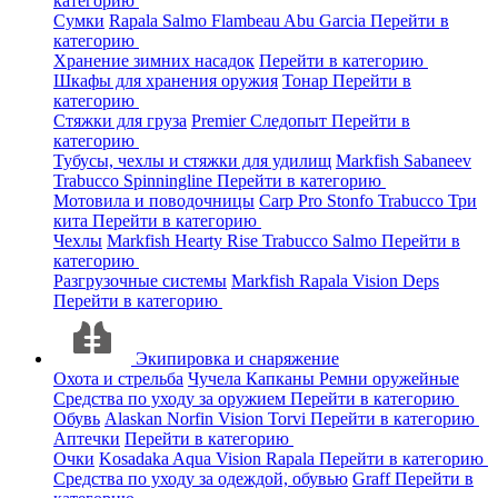
категорию
Сумки
Rapala
Salmo
Flambeau
Abu Garcia
Перейти в
категорию
Хранение зимних насадок
Перейти в категорию
Шкафы для хранения оружия
Тонар
Перейти в
категорию
Стяжки для груза
Premier
Следопыт
Перейти в
категорию
Тубусы, чехлы и стяжки для удилищ
Markfish
Sabaneev
Trabucco
Spinningline
Перейти в категорию
Мотовила и поводочницы
Carp Pro
Stonfo
Trabucco
Три
кита
Перейти в категорию
Чехлы
Markfish
Hearty Rise
Trabucco
Salmo
Перейти в
категорию
Разгрузочные системы
Markfish
Rapala
Vision
Deps
Перейти в категорию
Экипировка и снаряжение
Охота и стрельба
Чучела
Капканы
Ремни оружейные
Средства по уходу за оружием
Перейти в категорию
Обувь
Alaskan
Norfin
Vision
Torvi
Перейти в категорию
Аптечки
Перейти в категорию
Очки
Kosadaka
Aqua
Vision
Rapala
Перейти в категорию
Средства по уходу за одеждой, обувью
Graff
Перейти в