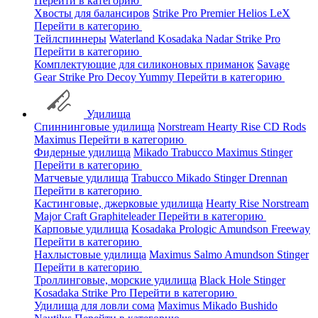
Перейти в категорию
Хвосты для балансиров
Strike Pro
Premier
Helios
LeX
Перейти в категорию
Тейлспиннеры
Waterland
Kosadaka
Nadar
Strike Pro
Перейти в категорию
Комплектующие для силиконовых приманок
Savage
Gear
Strike Pro
Decoy
Yummy
Перейти в категорию
Удилища
Спиннинговые удилища
Norstream
Hearty Rise
CD Rods
Maximus
Перейти в категорию
Фидерные удилища
Mikado
Trabucco
Maximus
Stinger
Перейти в категорию
Матчевые удилища
Trabucco
Mikado
Stinger
Drennan
Перейти в категорию
Кастинговые, джерковые удилища
Hearty Rise
Norstream
Major Craft
Graphiteleader
Перейти в категорию
Карповые удилища
Kosadaka
Prologic
Amundson
Freeway
Перейти в категорию
Нахлыстовые удилища
Maximus
Salmo
Amundson
Stinger
Перейти в категорию
Троллинговые, морские удилища
Black Hole
Stinger
Kosadaka
Strike Pro
Перейти в категорию
Удилища для ловли сома
Maximus
Mikado
Bushido