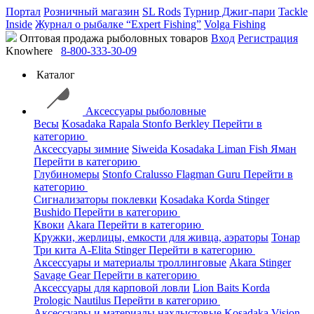
Портал
Розничный магазин
SL Rods
Турнир Джиг-пари
Tackle
Inside
Журнал о рыбалке “Expert Fishing”
Volga Fishing
Оптовая продажа рыболовных товаров
Вход
Регистрация
Knowhere
8-800-333-30-09
Каталог
Аксессуары рыболовные
Весы
Kosadaka
Rapala
Stonfo
Berkley
Перейти в
категорию
Аксессуары зимние
Siweida
Kosadaka
Liman Fish
Яман
Перейти в категорию
Глубиномеры
Stonfo
Cralusso
Flagman
Guru
Перейти в
категорию
Сигнализаторы поклевки
Kosadaka
Korda
Stinger
Bushido
Перейти в категорию
Квоки
Akara
Перейти в категорию
Кружки, жерлицы, емкости для живца, аэраторы
Тонар
Три кита
A-Elita
Stinger
Перейти в категорию
Аксессуары и материалы троллинговые
Akara
Stinger
Savage Gear
Перейти в категорию
Аксессуары для карповой ловли
Lion Baits
Korda
Prologic
Nautilus
Перейти в категорию
Аксессуары и материалы нахлыстовые
Kosadaka
Vision