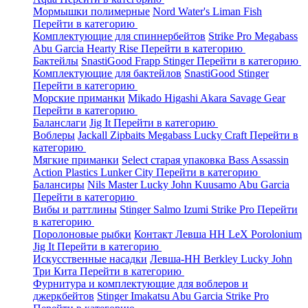
Мормышки полимерные
Nord Water's
Liman Fish
Перейти в категорию
Комплектующие для спиннербейтов
Strike Pro
Megabass
Abu Garcia
Hearty Rise
Перейти в категорию
Бактейлы
SnastiGood
Frapp
Stinger
Перейти в категорию
Комплектующие для бактейлов
SnastiGood
Stinger
Перейти в категорию
Морские приманки
Mikado
Higashi
Akara
Savage Gear
Перейти в категорию
Баланслаги
Jig It
Перейти в категорию
Воблеры
Jackall
Zipbaits
Megabass
Lucky Craft
Перейти в
категорию
Мягкие приманки
Select старая упаковка
Bass Assassin
Action Plastics
Lunker City
Перейти в категорию
Балансиры
Nils Master
Lucky John
Kuusamo
Abu Garcia
Перейти в категорию
Вибы и раттлины
Stinger
Salmo
Izumi
Strike Pro
Перейти
в категорию
Поролоновые рыбки
Контакт
Левша НН
LeX Porolonium
Jig It
Перейти в категорию
Искусственные насадки
Левша-НН
Berkley
Lucky John
Три Кита
Перейти в категорию
Фурнитура и комплектующие для воблеров и
джеркбейтов
Stinger
Imakatsu
Abu Garcia
Strike Pro