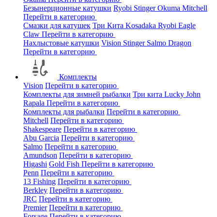
Безынерционные катушки
Ryobi
Stinger
Okuma
Mitchell
Перейти в категорию
Смазки для катушек
Три Кита
Kosadaka
Ryobi
Eagle
Claw
Перейти в категорию
Нахлыстовые катушки
Vision
Stinger
Salmo
Dragon
Перейти в категорию
Комплекты
Vision
Перейти в категорию
Комплекты для зимней рыбалки
Три кита
Lucky John
Rapala
Перейти в категорию
Комплекты для рыбалки
Перейти в категорию
Mitchell
Перейти в категорию
Shakespeare
Перейти в категорию
Abu Garcia
Перейти в категорию
Salmo
Перейти в категорию
Amundson
Перейти в категорию
Higashi
Gold Fish
Перейти в категорию
Penn
Перейти в категорию
13 Fishing
Перейти в категорию
Berkley
Перейти в категорию
JRC
Перейти в категорию
Premier
Перейти в категорию
Forsage
Перейти в категорию