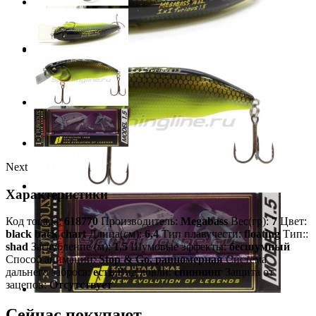
Next
Характеристики
Код товара:
618770
Производитель:
Megabass
Вес(гр):
7
Цвет:
black back chart
Длина(см):
6,4
Тип плавучести:
floating
Тип::
shad
Заглубление (м):
1,5
Шумовые эффекты:
бесшумный
Способ анимации:
Stop & Go, равномерная
Система
дальнего заброса:
есть
Вид ловли:
спиннинг
Защита от
зацепов:
Отсутствует
Сейчас покупают