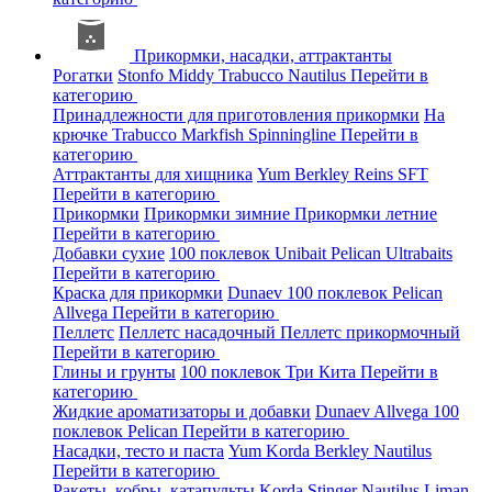
Прикормки, насадки, аттрактанты
Рогатки
Stonfo
Middy
Trabucco
Nautilus
Перейти в
категорию
Принадлежности для приготовления прикормки
На
крючке
Trabucco
Markfish
Spinningline
Перейти в
категорию
Аттрактанты для хищника
Yum
Berkley
Reins
SFT
Перейти в категорию
Прикормки
Прикормки зимние
Прикормки летние
Перейти в категорию
Добавки сухие
100 поклевок
Unibait
Pelican
Ultrabaits
Перейти в категорию
Краска для прикормки
Dunaev
100 поклевок
Pelican
Allvega
Перейти в категорию
Пеллетс
Пеллетс насадочный
Пеллетс прикормочный
Перейти в категорию
Глины и грунты
100 поклевок
Три Кита
Перейти в
категорию
Жидкие ароматизаторы и добавки
Dunaev
Allvega
100
поклевок
Pelican
Перейти в категорию
Насадки, тесто и паста
Yum
Korda
Berkley
Nautilus
Перейти в категорию
Ракеты, кобры, катапульты
Korda
Stinger
Nautilus
Liman