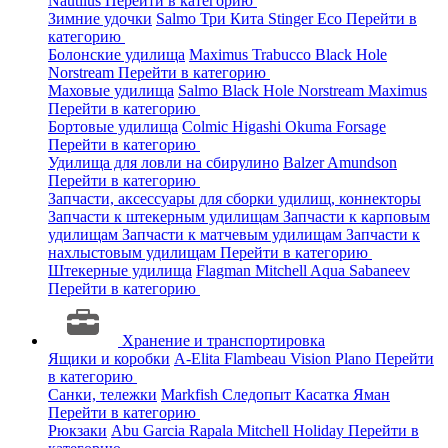
Nautilus
Перейти в категорию
Зимние удочки
Salmo
Три Кита
Stinger
Eco
Перейти в
категорию
Болонские удилища
Maximus
Trabucco
Black Hole
Norstream
Перейти в категорию
Маховые удилища
Salmo
Black Hole
Norstream
Maximus
Перейти в категорию
Бортовые удилища
Colmic
Higashi
Okuma
Forsage
Перейти в категорию
Удилища для ловли на сбирулино
Balzer
Amundson
Перейти в категорию
Запчасти, аксессуары для сборки удилищ, коннекторы
Запчасти к штекерным удилищам
Запчасти к карповым
удилищам
Запчасти к матчевым удилищам
Запчасти к
нахлыстовым удилищам
Перейти в категорию
Штекерные удилища
Flagman
Mitchell
Aqua
Sabaneev
Перейти в категорию
Хранение и транспортировка
Ящики и коробки
A-Elita
Flambeau
Vision
Plano
Перейти
в категорию
Санки, тележки
Markfish
Следопыт
Касатка
Яман
Перейти в категорию
Рюкзаки
Abu Garcia
Rapala
Mitchell
Holiday
Перейти в