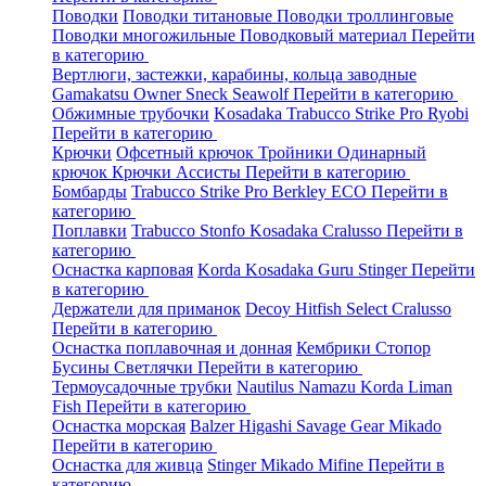
Поводки
Поводки титановые
Поводки троллинговые
Поводки многожильные
Поводковый материал
Перейти
в категорию
Вертлюги, застежки, карабины, кольца заводные
Gamakatsu
Owner
Sneck
Seawolf
Перейти в категорию
Обжимные трубочки
Kosadaka
Trabucco
Strike Pro
Ryobi
Перейти в категорию
Крючки
Офсетный крючок
Тройники
Одинарный
крючок
Крючки Ассисты
Перейти в категорию
Бомбарды
Trabucco
Strike Pro
Berkley
ECO
Перейти в
категорию
Поплавки
Trabucco
Stonfo
Kosadaka
Cralusso
Перейти в
категорию
Оснастка карповая
Korda
Kosadaka
Guru
Stinger
Перейти
в категорию
Держатели для приманок
Decoy
Hitfish
Select
Cralusso
Перейти в категорию
Оснастка поплавочная и донная
Кембрики
Стопор
Бусины
Светлячки
Перейти в категорию
Термоусадочные трубки
Nautilus
Namazu
Korda
Liman
Fish
Перейти в категорию
Оснастка морская
Balzer
Higashi
Savage Gear
Mikado
Перейти в категорию
Оснастка для живца
Stinger
Mikado
Mifine
Перейти в
категорию