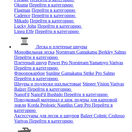
Okuma
Перейти в категорию
Flagman
Перейти в категорию
Cadence
Перейти в категорию
Mikado
Перейти в категорию
Lucky John
Перейти в категорию
Linea Effe
Перейти в категорию
Леска и плетеные шнуры
Монофильная леска
Norstream
Gamakatsu
Berkley
Salmo
Перейти в категорию
Плетеный шнур
Power Pro
Norstream
Yamatoyo
Varivas
Перейти в категорию
Флюорокарбон
Sunline
Gamakatsu
Strike Pro
Salmo
Перейти в категорию
Шнуры и подлески нахлыстовые
Stinger
Vision
Varivas
Balzer
Перейти в категорию
NanoFil
NanoFil
Bushido
Перейти в категорию
Поводковый материал и шок лидеры для карповой
ловли
Korda
Prologic
Nautilus
Carp Pro
Перейти в
категорию
Аксессуары для лесок и шнуров
Balzer
Colmic
Cralusso
Varivas
Перейти в категорию