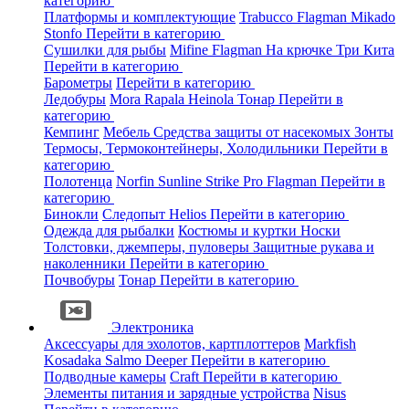
категорию
Платформы и комплектующие
Trabucco
Flagman
Mikado
Stonfo
Перейти в категорию
Сушилки для рыбы
Mifine
Flagman
На крючке
Три Кита
Перейти в категорию
Барометры
Перейти в категорию
Ледобуры
Mora
Rapala
Heinola
Тонар
Перейти в
категорию
Кемпинг
Мебель
Средства защиты от насекомых
Зонты
Термосы, Термоконтейнеры, Холодильники
Перейти в
категорию
Полотенца
Norfin
Sunline
Strike Pro
Flagman
Перейти в
категорию
Бинокли
Следопыт
Helios
Перейти в категорию
Одежда для рыбалки
Костюмы и куртки
Носки
Толстовки, джемперы, пуловеры
Защитные рукава и
наколенники
Перейти в категорию
Почвобуры
Тонар
Перейти в категорию
Электроника
Аксессуары для эхолотов, картплоттеров
Markfish
Kosadaka
Salmo
Deeper
Перейти в категорию
Подводные камеры
Craft
Перейти в категорию
Элементы питания и зарядные устройства
Nisus