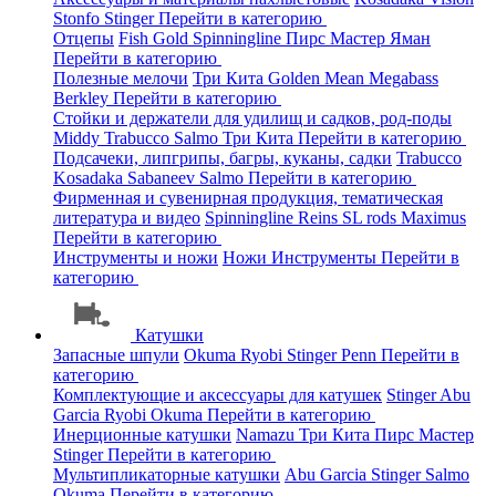
Stonfo
Stinger
Перейти в категорию
Отцепы
Fish Gold
Spinningline
Пирс Мастер
Яман
Перейти в категорию
Полезные мелочи
Три Кита
Golden Mean
Megabass
Berkley
Перейти в категорию
Стойки и держатели для удилищ и садков, род-поды
Middy
Trabucco
Salmo
Три Кита
Перейти в категорию
Подсачеки, липгрипы, багры, куканы, садки
Trabucco
Kosadaka
Sabaneev
Salmo
Перейти в категорию
Фирменная и сувенирная продукция, тематическая
литература и видео
Spinningline
Reins
SL rods
Maximus
Перейти в категорию
Инструменты и ножи
Ножи
Инструменты
Перейти в
категорию
Катушки
Запасные шпули
Okuma
Ryobi
Stinger
Penn
Перейти в
категорию
Комплектующие и аксессуары для катушек
Stinger
Abu
Garcia
Ryobi
Okuma
Перейти в категорию
Инерционные катушки
Namazu
Три Кита
Пирс Мастер
Stinger
Перейти в категорию
Мультипликаторные катушки
Abu Garcia
Stinger
Salmo
Okuma
Перейти в категорию