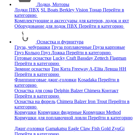
Лодки, Моторы
Лодки ПВХ
SL Boats
Berkley
Vision
Тонар
Перейти в
категорию
Комплектующие и аксессуары для катеров, лодок и яхт
Оборудование для лодок ПВХ
Перейти в категорию
Оснастка и фурнитура
Груза, чебурашки
Груза поплавочные
Груза карповые
Груз Кольцо
Груз Ложка
Перейти в категорию
Готовые оснастки
Lucky Craft
Bassday
Zettech
Flagman
Перейти в категорию
Зимние оснастки
Три Кита
Freeway
A-Elita
Левша НН
Перейти в категорию
Флиппинговые джиг-головки
Kosadaka
Перейти в
категорию
Оснастка для сома
Delphin
Balzer
Chimera
Контакт
Перейти в категорию
Оснастка на форель
Chimera
Balzer
Iron Trout
Перейти в
категорию
Кормушки
Кормушки фидерные
Кормушки Method
Кормушки для поплавочной ловли
Перейти в категорию
Джиг-головки
Gamakatsu
Eagle Claw
Fish Gold
ZyuGi
Перейти в категорию