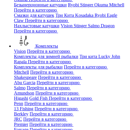
Безынерционные катушки
Ryobi
Stinger
Okuma
Mitchell
Перейти в категорию
Смазки для катушек
Три Кита
Kosadaka
Ryobi
Eagle
Claw
Перейти в категорию
Нахлыстовые катушки
Vision
Stinger
Salmo
Dragon
Перейти в категорию
Комплекты
Vision
Перейти в категорию
Комплекты для зимней рыбалки
Три кита
Lucky John
Rapala
Перейти в категорию
Комплекты для рыбалки
Перейти в категорию
Mitchell
Перейти в категорию
Shakespeare
Перейти в категорию
Abu Garcia
Перейти в категорию
Salmo
Перейти в категорию
Amundson
Перейти в категорию
Higashi
Gold Fish
Перейти в категорию
Penn
Перейти в категорию
13 Fishing
Перейти в категорию
Berkley
Перейти в категорию
JRC
Перейти в категорию
Premier
Перейти в категорию
Forsage
Перейти в категорию