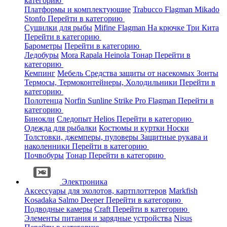
категорию
Платформы и комплектующие
Trabucco
Flagman
Mikado
Stonfo
Перейти в категорию
Сушилки для рыбы
Mifine
Flagman
На крючке
Три Кита
Перейти в категорию
Барометры
Перейти в категорию
Ледобуры
Mora
Rapala
Heinola
Тонар
Перейти в
категорию
Кемпинг
Мебель
Средства защиты от насекомых
Зонты
Термосы, Термоконтейнеры, Холодильники
Перейти в
категорию
Полотенца
Norfin
Sunline
Strike Pro
Flagman
Перейти в
категорию
Бинокли
Следопыт
Helios
Перейти в категорию
Одежда для рыбалки
Костюмы и куртки
Носки
Толстовки, джемперы, пуловеры
Защитные рукава и
наколенники
Перейти в категорию
Почвобуры
Тонар
Перейти в категорию
Электроника
Аксессуары для эхолотов, картплоттеров
Markfish
Kosadaka
Salmo
Deeper
Перейти в категорию
Подводные камеры
Craft
Перейти в категорию
Элементы питания и зарядные устройства
Nisus