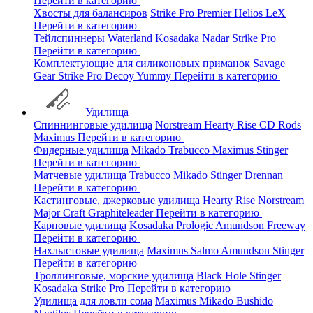
Перейти в категорию
Хвосты для балансиров
Strike Pro
Premier
Helios
LeX
Перейти в категорию
Тейлспиннеры
Waterland
Kosadaka
Nadar
Strike Pro
Перейти в категорию
Комплектующие для силиконовых приманок
Savage
Gear
Strike Pro
Decoy
Yummy
Перейти в категорию
Удилища
Спиннинговые удилища
Norstream
Hearty Rise
CD Rods
Maximus
Перейти в категорию
Фидерные удилища
Mikado
Trabucco
Maximus
Stinger
Перейти в категорию
Матчевые удилища
Trabucco
Mikado
Stinger
Drennan
Перейти в категорию
Кастинговые, джерковые удилища
Hearty Rise
Norstream
Major Craft
Graphiteleader
Перейти в категорию
Карповые удилища
Kosadaka
Prologic
Amundson
Freeway
Перейти в категорию
Нахлыстовые удилища
Maximus
Salmo
Amundson
Stinger
Перейти в категорию
Троллинговые, морские удилища
Black Hole
Stinger
Kosadaka
Strike Pro
Перейти в категорию
Удилища для ловли сома
Maximus
Mikado
Bushido