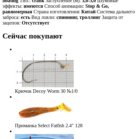
floating
Тип::
crank
Заглубление (м):
3,0-5,0
Шумовые
эффекты:
имеются
Способ анимации:
Stop & Go,
равномерная
Страна изготовления:
Китай
Система дальнего
заброса:
есть
Вид ловли:
спиннинг, троллинг
Защита от
зацепов:
Отсутствует
Сейчас покупают
Крючок Decoy Worm 30 №1/0
Приманка Select Fatfish 2.4" 128