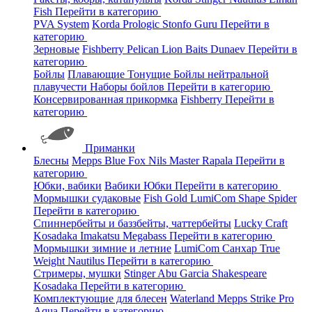
Fish
Перейти в категорию
PVA System
Korda
Prologic
Stonfo
Guru
Перейти в
категорию
Зерновые
Fishberry
Pelican
Lion Baits
Dunaev
Перейти в
категорию
Бойлы
Плавающие
Тонущие
Бойлы нейтральной
плавучести
Наборы бойлов
Перейти в категорию
Консервированная прикормка
Fishberry
Перейти в
категорию
Приманки
Блесны
Mepps
Blue Fox
Nils Master
Rapala
Перейти в
категорию
Юбки, вабики
Вабики
Юбки
Перейти в категорию
Мормышки судаковые
Fish Gold
LumiCom
Shape
Spider
Перейти в категорию
Спиннербейты и баззбейты, чаттербейты
Lucky Craft
Kosadaka
Imakatsu
Megabass
Перейти в категорию
Мормышки зимние и летние
LumiCom
Санхар
True
Weight
Nautilus
Перейти в категорию
Стримеры, мушки
Stinger
Abu Garcia
Shakespeare
Kosadaka
Перейти в категорию
Комплектующие для блесен
Waterland
Mepps
Strike Pro
Aqua
Перейти в категорию