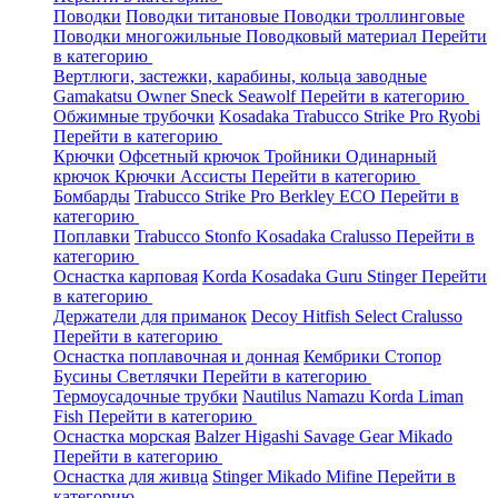
Поводки
Поводки титановые
Поводки троллинговые
Поводки многожильные
Поводковый материал
Перейти
в категорию
Вертлюги, застежки, карабины, кольца заводные
Gamakatsu
Owner
Sneck
Seawolf
Перейти в категорию
Обжимные трубочки
Kosadaka
Trabucco
Strike Pro
Ryobi
Перейти в категорию
Крючки
Офсетный крючок
Тройники
Одинарный
крючок
Крючки Ассисты
Перейти в категорию
Бомбарды
Trabucco
Strike Pro
Berkley
ECO
Перейти в
категорию
Поплавки
Trabucco
Stonfo
Kosadaka
Cralusso
Перейти в
категорию
Оснастка карповая
Korda
Kosadaka
Guru
Stinger
Перейти
в категорию
Держатели для приманок
Decoy
Hitfish
Select
Cralusso
Перейти в категорию
Оснастка поплавочная и донная
Кембрики
Стопор
Бусины
Светлячки
Перейти в категорию
Термоусадочные трубки
Nautilus
Namazu
Korda
Liman
Fish
Перейти в категорию
Оснастка морская
Balzer
Higashi
Savage Gear
Mikado
Перейти в категорию
Оснастка для живца
Stinger
Mikado
Mifine
Перейти в
категорию