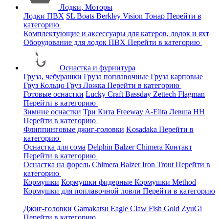
Лодки, Моторы
Лодки ПВХ
SL Boats
Berkley
Vision
Тонар
Перейти в
категорию
Комплектующие и аксессуары для катеров, лодок и яхт
Оборудование для лодок ПВХ
Перейти в категорию
Оснастка и фурнитура
Груза, чебурашки
Груза поплавочные
Груза карповые
Груз Кольцо
Груз Ложка
Перейти в категорию
Готовые оснастки
Lucky Craft
Bassday
Zettech
Flagman
Перейти в категорию
Зимние оснастки
Три Кита
Freeway
A-Elita
Левша НН
Перейти в категорию
Флиппинговые джиг-головки
Kosadaka
Перейти в
категорию
Оснастка для сома
Delphin
Balzer
Chimera
Контакт
Перейти в категорию
Оснастка на форель
Chimera
Balzer
Iron Trout
Перейти в
категорию
Кормушки
Кормушки фидерные
Кормушки Method
Кормушки для поплавочной ловли
Перейти в категорию
Джиг-головки
Gamakatsu
Eagle Claw
Fish Gold
ZyuGi
Перейти в категорию