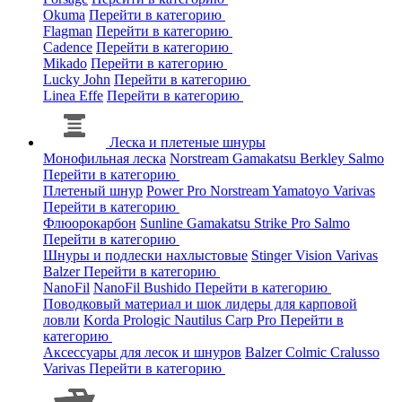
Okuma
Перейти в категорию
Flagman
Перейти в категорию
Cadence
Перейти в категорию
Mikado
Перейти в категорию
Lucky John
Перейти в категорию
Linea Effe
Перейти в категорию
Леска и плетеные шнуры
Монофильная леска
Norstream
Gamakatsu
Berkley
Salmo
Перейти в категорию
Плетеный шнур
Power Pro
Norstream
Yamatoyo
Varivas
Перейти в категорию
Флюорокарбон
Sunline
Gamakatsu
Strike Pro
Salmo
Перейти в категорию
Шнуры и подлески нахлыстовые
Stinger
Vision
Varivas
Balzer
Перейти в категорию
NanoFil
NanoFil
Bushido
Перейти в категорию
Поводковый материал и шок лидеры для карповой
ловли
Korda
Prologic
Nautilus
Carp Pro
Перейти в
категорию
Аксессуары для лесок и шнуров
Balzer
Colmic
Cralusso
Varivas
Перейти в категорию