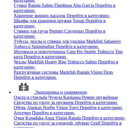
категорию
Сумки
Rapala
Salmo
Flambeau
Abu Garcia
Перейти в
категорию
Хранение зимних насадок
Перейти в категорию
Шкафы для хранения оружия
Тонар
Перейти в
категорию
Стяжки для груза
Premier
Следопыт
Перейти в
категорию
Тубусы, чехлы и стяжки для удилищ
Markfish
Sabaneev
Trabucco
Spinningline
Перейти в категорию
Мотовила и поводочницы
Carp Pro
Stonfo
Trabucco
Три
кита
Перейти в категорию
Чехлы
Markfish
Hearty Rise
Trabucco
Salmo
Перейти в
категорию
Разгрузочные системы
Markfish
Rapala
Vision
Deps
Перейти в категорию
Экипировка и снаряжение
Охота и стрельба
Чучела
Капканы
Ремни оружейные
Средства по уходу за оружием
Перейти в категорию
Обувь
Alaskan
Norfin
Vision
Torvi
Перейти в категорию
Аптечки
Перейти в категорию
Очки
Kosadaka
Aqua
Vision
Rapala
Перейти в категорию
Средства по уходу за одеждой, обувью
Graff
Перейти в