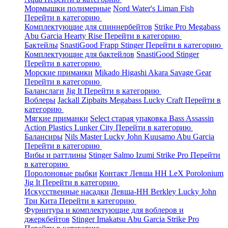
Мормышки полимерные
Nord Water's
Liman Fish
Перейти в категорию
Комплектующие для спиннербейтов
Strike Pro
Megabass
Abu Garcia
Hearty Rise
Перейти в категорию
Бактейлы
SnastiGood
Frapp
Stinger
Перейти в категорию
Комплектующие для бактейлов
SnastiGood
Stinger
Перейти в категорию
Морские приманки
Mikado
Higashi
Akara
Savage Gear
Перейти в категорию
Баланслаги
Jig It
Перейти в категорию
Воблеры
Jackall
Zipbaits
Megabass
Lucky Craft
Перейти в
категорию
Мягкие приманки
Select старая упаковка
Bass Assassin
Action Plastics
Lunker City
Перейти в категорию
Балансиры
Nils Master
Lucky John
Kuusamo
Abu Garcia
Перейти в категорию
Вибы и раттлины
Stinger
Salmo
Izumi
Strike Pro
Перейти
в категорию
Поролоновые рыбки
Контакт
Левша НН
LeX Porolonium
Jig It
Перейти в категорию
Искусственные насадки
Левша-НН
Berkley
Lucky John
Три Кита
Перейти в категорию
Фурнитура и комплектующие для воблеров и
джеркбейтов
Stinger
Imakatsu
Abu Garcia
Strike Pro