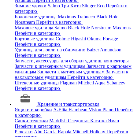
Nautilus
Перейти в категорию
Зимние удочки
Salmo
Три Кита
Stinger
Eco
Перейти в
категорию
Болонские удилища
Maximus
Trabucco
Black Hole
Norstream
Перейти в категорию
Маховые удилища
Salmo
Black Hole
Norstream
Maximus
Перейти в категорию
Бортовые удилища
Colmic
Higashi
Okuma
Forsage
Перейти в категорию
Удилища для ловли на сбирулино
Balzer
Amundson
Перейти в категорию
Запчасти, аксессуары для сборки удилищ, коннекторы
Запчасти к штекерным удилищам
Запчасти к карповым
удилищам
Запчасти к матчевым удилищам
Запчасти к
нахлыстовым удилищам
Перейти в категорию
Штекерные удилища
Flagman
Mitchell
Aqua
Sabaneev
Перейти в категорию
Хранение и транспортировка
Ящики и коробки
A-Elita
Flambeau
Vision
Plano
Перейти
в категорию
Санки, тележки
Markfish
Следопыт
Касатка
Яман
Перейти в категорию
Рюкзаки
Abu Garcia
Rapala
Mitchell
Holiday
Перейти в