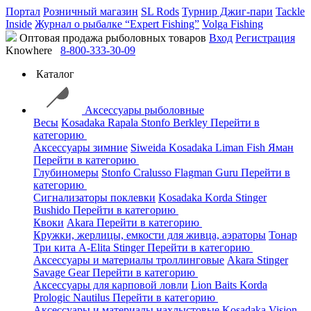
Портал
Розничный магазин
SL Rods
Турнир Джиг-пари
Tackle
Inside
Журнал о рыбалке “Expert Fishing”
Volga Fishing
Оптовая продажа рыболовных товаров
Вход
Регистрация
Knowhere
8-800-333-30-09
Каталог
Аксессуары рыболовные
Весы
Kosadaka
Rapala
Stonfo
Berkley
Перейти в
категорию
Аксессуары зимние
Siweida
Kosadaka
Liman Fish
Яман
Перейти в категорию
Глубиномеры
Stonfo
Cralusso
Flagman
Guru
Перейти в
категорию
Сигнализаторы поклевки
Kosadaka
Korda
Stinger
Bushido
Перейти в категорию
Квоки
Akara
Перейти в категорию
Кружки, жерлицы, емкости для живца, аэраторы
Тонар
Три кита
A-Elita
Stinger
Перейти в категорию
Аксессуары и материалы троллинговые
Akara
Stinger
Savage Gear
Перейти в категорию
Аксессуары для карповой ловли
Lion Baits
Korda
Prologic
Nautilus
Перейти в категорию
Аксессуары и материалы нахлыстовые
Kosadaka
Vision