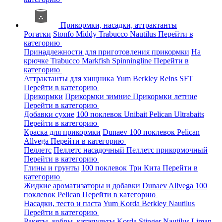
Прикормки, насадки, аттрактанты
Рогатки
Stonfo
Middy
Trabucco
Nautilus
Перейти в
категорию
Принадлежности для приготовления прикормки
На
крючке
Trabucco
Markfish
Spinningline
Перейти в
категорию
Аттрактанты для хищника
Yum
Berkley
Reins
SFT
Перейти в категорию
Прикормки
Прикормки зимние
Прикормки летние
Перейти в категорию
Добавки сухие
100 поклевок
Unibait
Pelican
Ultrabaits
Перейти в категорию
Краска для прикормки
Dunaev
100 поклевок
Pelican
Allvega
Перейти в категорию
Пеллетс
Пеллетс насадочный
Пеллетс прикормочный
Перейти в категорию
Глины и грунты
100 поклевок
Три Кита
Перейти в
категорию
Жидкие ароматизаторы и добавки
Dunaev
Allvega
100
поклевок
Pelican
Перейти в категорию
Насадки, тесто и паста
Yum
Korda
Berkley
Nautilus
Перейти в категорию
Ракеты, кобры, катапульты
Korda
Stinger
Nautilus
Liman