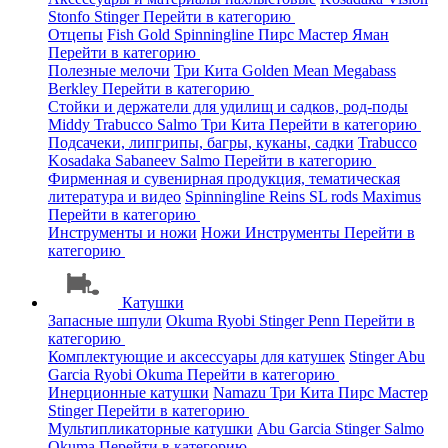
Stonfo
Stinger
Перейти в категорию
Отцепы
Fish Gold
Spinningline
Пирс Мастер
Яман
Перейти в категорию
Полезные мелочи
Три Кита
Golden Mean
Megabass
Berkley
Перейти в категорию
Стойки и держатели для удилищ и садков, род-поды
Middy
Trabucco
Salmo
Три Кита
Перейти в категорию
Подсачеки, липгрипы, багры, куканы, садки
Trabucco
Kosadaka
Sabaneev
Salmo
Перейти в категорию
Фирменная и сувенирная продукция, тематическая
литература и видео
Spinningline
Reins
SL rods
Maximus
Перейти в категорию
Инструменты и ножи
Ножи
Инструменты
Перейти в
категорию
Катушки
Запасные шпули
Okuma
Ryobi
Stinger
Penn
Перейти в
категорию
Комплектующие и аксессуары для катушек
Stinger
Abu
Garcia
Ryobi
Okuma
Перейти в категорию
Инерционные катушки
Namazu
Три Кита
Пирс Мастер
Stinger
Перейти в категорию
Мультипликаторные катушки
Abu Garcia
Stinger
Salmo
Okuma
Перейти в категорию