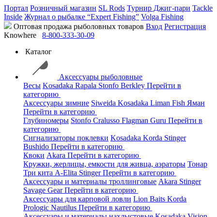
Портал
Розничный магазин
SL Rods
Турнир Джиг-пари
Tackle
Inside
Журнал о рыбалке “Expert Fishing”
Volga Fishing
Оптовая продажа рыболовных товаров
Вход
Регистрация
Knowhere
8-800-333-30-09
Каталог
Аксессуары рыболовные
Весы
Kosadaka
Rapala
Stonfo
Berkley
Перейти в
категорию
Аксессуары зимние
Siweida
Kosadaka
Liman Fish
Яман
Перейти в категорию
Глубиномеры
Stonfo
Cralusso
Flagman
Guru
Перейти в
категорию
Сигнализаторы поклевки
Kosadaka
Korda
Stinger
Bushido
Перейти в категорию
Квоки
Akara
Перейти в категорию
Кружки, жерлицы, емкости для живца, аэраторы
Тонар
Три кита
A-Elita
Stinger
Перейти в категорию
Аксессуары и материалы троллинговые
Akara
Stinger
Savage Gear
Перейти в категорию
Аксессуары для карповой ловли
Lion Baits
Korda
Prologic
Nautilus
Перейти в категорию
Аксессуары и материалы нахлыстовые
Kosadaka
Vision