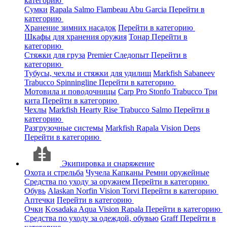
категорию
Сумки
Rapala
Salmo
Flambeau
Abu Garcia
Перейти в
категорию
Хранение зимних насадок
Перейти в категорию
Шкафы для хранения оружия
Тонар
Перейти в
категорию
Стяжки для груза
Premier
Следопыт
Перейти в
категорию
Тубусы, чехлы и стяжки для удилищ
Markfish
Sabaneev
Trabucco
Spinningline
Перейти в категорию
Мотовила и поводочницы
Carp Pro
Stonfo
Trabucco
Три
кита
Перейти в категорию
Чехлы
Markfish
Hearty Rise
Trabucco
Salmo
Перейти в
категорию
Разгрузочные системы
Markfish
Rapala
Vision
Deps
Перейти в категорию
Экипировка и снаряжение
Охота и стрельба
Чучела
Капканы
Ремни оружейные
Средства по уходу за оружием
Перейти в категорию
Обувь
Alaskan
Norfin
Vision
Torvi
Перейти в категорию
Аптечки
Перейти в категорию
Очки
Kosadaka
Aqua
Vision
Rapala
Перейти в категорию
Средства по уходу за одеждой, обувью
Graff
Перейти в