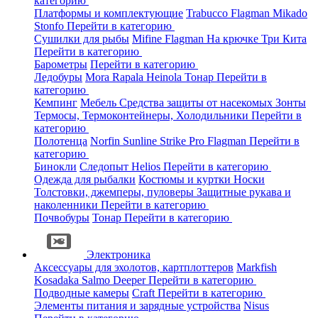
категорию
Платформы и комплектующие
Trabucco
Flagman
Mikado
Stonfo
Перейти в категорию
Сушилки для рыбы
Mifine
Flagman
На крючке
Три Кита
Перейти в категорию
Барометры
Перейти в категорию
Ледобуры
Mora
Rapala
Heinola
Тонар
Перейти в
категорию
Кемпинг
Мебель
Средства защиты от насекомых
Зонты
Термосы, Термоконтейнеры, Холодильники
Перейти в
категорию
Полотенца
Norfin
Sunline
Strike Pro
Flagman
Перейти в
категорию
Бинокли
Следопыт
Helios
Перейти в категорию
Одежда для рыбалки
Костюмы и куртки
Носки
Толстовки, джемперы, пуловеры
Защитные рукава и
наколенники
Перейти в категорию
Почвобуры
Тонар
Перейти в категорию
Электроника
Аксессуары для эхолотов, картплоттеров
Markfish
Kosadaka
Salmo
Deeper
Перейти в категорию
Подводные камеры
Craft
Перейти в категорию
Элементы питания и зарядные устройства
Nisus