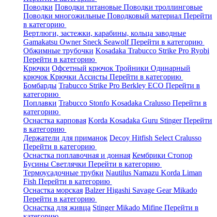
Поводки
Поводки титановые
Поводки троллинговые
Поводки многожильные
Поводковый материал
Перейти
в категорию
Вертлюги, застежки, карабины, кольца заводные
Gamakatsu
Owner
Sneck
Seawolf
Перейти в категорию
Обжимные трубочки
Kosadaka
Trabucco
Strike Pro
Ryobi
Перейти в категорию
Крючки
Офсетный крючок
Тройники
Одинарный
крючок
Крючки Ассисты
Перейти в категорию
Бомбарды
Trabucco
Strike Pro
Berkley
ECO
Перейти в
категорию
Поплавки
Trabucco
Stonfo
Kosadaka
Cralusso
Перейти в
категорию
Оснастка карповая
Korda
Kosadaka
Guru
Stinger
Перейти
в категорию
Держатели для приманок
Decoy
Hitfish
Select
Cralusso
Перейти в категорию
Оснастка поплавочная и донная
Кембрики
Стопор
Бусины
Светлячки
Перейти в категорию
Термоусадочные трубки
Nautilus
Namazu
Korda
Liman
Fish
Перейти в категорию
Оснастка морская
Balzer
Higashi
Savage Gear
Mikado
Перейти в категорию
Оснастка для живца
Stinger
Mikado
Mifine
Перейти в
категорию