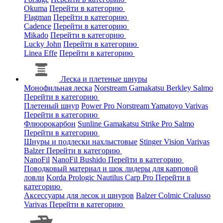
Okuma
Перейти в категорию
Flagman
Перейти в категорию
Cadence
Перейти в категорию
Mikado
Перейти в категорию
Lucky John
Перейти в категорию
Linea Effe
Перейти в категорию
Леска и плетеные шнуры
Монофильная леска
Norstream
Gamakatsu
Berkley
Salmo
Перейти в категорию
Плетеный шнур
Power Pro
Norstream
Yamatoyo
Varivas
Перейти в категорию
Флюорокарбон
Sunline
Gamakatsu
Strike Pro
Salmo
Перейти в категорию
Шнуры и подлески нахлыстовые
Stinger
Vision
Varivas
Balzer
Перейти в категорию
NanoFil
NanoFil
Bushido
Перейти в категорию
Поводковый материал и шок лидеры для карповой
ловли
Korda
Prologic
Nautilus
Carp Pro
Перейти в
категорию
Аксессуары для лесок и шнуров
Balzer
Colmic
Cralusso
Varivas
Перейти в категорию