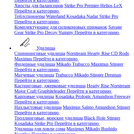
Перейти в категорию
Хвосты для балансиров
Strike Pro
Premier
Helios
LeX
Перейти в категорию
Тейлспиннеры
Waterland
Kosadaka
Nadar
Strike Pro
Перейти в категорию
Комплектующие для силиконовых приманок
Savage
Gear
Strike Pro
Decoy
Yummy
Перейти в категорию
Удилища
Спиннинговые удилища
Norstream
Hearty Rise
CD Rods
Maximus
Перейти в категорию
Фидерные удилища
Mikado
Trabucco
Maximus
Stinger
Перейти в категорию
Матчевые удилища
Trabucco
Mikado
Stinger
Drennan
Перейти в категорию
Кастинговые, джерковые удилища
Hearty Rise
Norstream
Major Craft
Graphiteleader
Перейти в категорию
Карповые удилища
Kosadaka
Prologic
Amundson
Freeway
Перейти в категорию
Нахлыстовые удилища
Maximus
Salmo
Amundson
Stinger
Перейти в категорию
Троллинговые, морские удилища
Black Hole
Stinger
Kosadaka
Strike Pro
Перейти в категорию
Удилища для ловли сома
Maximus
Mikado
Bushido