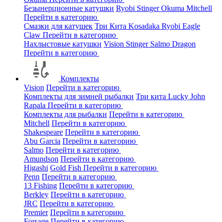
Безынерционные катушки
Ryobi
Stinger
Okuma
Mitchell
Перейти в категорию
Смазки для катушек
Три Кита
Kosadaka
Ryobi
Eagle
Claw
Перейти в категорию
Нахлыстовые катушки
Vision
Stinger
Salmo
Dragon
Перейти в категорию
Комплекты
Vision
Перейти в категорию
Комплекты для зимней рыбалки
Три кита
Lucky John
Rapala
Перейти в категорию
Комплекты для рыбалки
Перейти в категорию
Mitchell
Перейти в категорию
Shakespeare
Перейти в категорию
Abu Garcia
Перейти в категорию
Salmo
Перейти в категорию
Amundson
Перейти в категорию
Higashi
Gold Fish
Перейти в категорию
Penn
Перейти в категорию
13 Fishing
Перейти в категорию
Berkley
Перейти в категорию
JRC
Перейти в категорию
Premier
Перейти в категорию
Forsage
Перейти в категорию