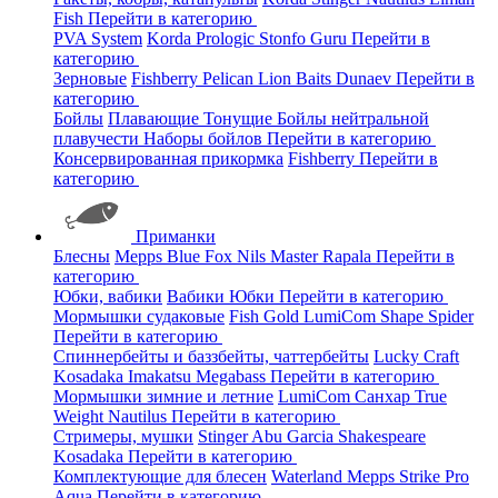
Fish
Перейти в категорию
PVA System
Korda
Prologic
Stonfo
Guru
Перейти в
категорию
Зерновые
Fishberry
Pelican
Lion Baits
Dunaev
Перейти в
категорию
Бойлы
Плавающие
Тонущие
Бойлы нейтральной
плавучести
Наборы бойлов
Перейти в категорию
Консервированная прикормка
Fishberry
Перейти в
категорию
Приманки
Блесны
Mepps
Blue Fox
Nils Master
Rapala
Перейти в
категорию
Юбки, вабики
Вабики
Юбки
Перейти в категорию
Мормышки судаковые
Fish Gold
LumiCom
Shape
Spider
Перейти в категорию
Спиннербейты и баззбейты, чаттербейты
Lucky Craft
Kosadaka
Imakatsu
Megabass
Перейти в категорию
Мормышки зимние и летние
LumiCom
Санхар
True
Weight
Nautilus
Перейти в категорию
Стримеры, мушки
Stinger
Abu Garcia
Shakespeare
Kosadaka
Перейти в категорию
Комплектующие для блесен
Waterland
Mepps
Strike Pro
Aqua
Перейти в категорию