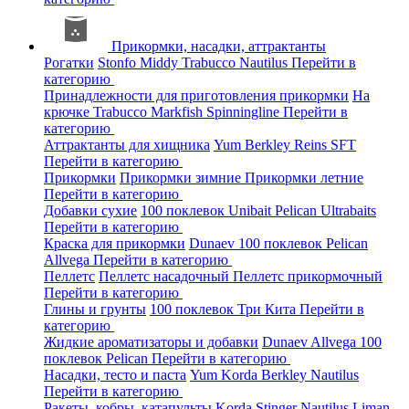
Прикормки, насадки, аттрактанты
Рогатки
Stonfo
Middy
Trabucco
Nautilus
Перейти в
категорию
Принадлежности для приготовления прикормки
На
крючке
Trabucco
Markfish
Spinningline
Перейти в
категорию
Аттрактанты для хищника
Yum
Berkley
Reins
SFT
Перейти в категорию
Прикормки
Прикормки зимние
Прикормки летние
Перейти в категорию
Добавки сухие
100 поклевок
Unibait
Pelican
Ultrabaits
Перейти в категорию
Краска для прикормки
Dunaev
100 поклевок
Pelican
Allvega
Перейти в категорию
Пеллетс
Пеллетс насадочный
Пеллетс прикормочный
Перейти в категорию
Глины и грунты
100 поклевок
Три Кита
Перейти в
категорию
Жидкие ароматизаторы и добавки
Dunaev
Allvega
100
поклевок
Pelican
Перейти в категорию
Насадки, тесто и паста
Yum
Korda
Berkley
Nautilus
Перейти в категорию
Ракеты, кобры, катапульты
Korda
Stinger
Nautilus
Liman