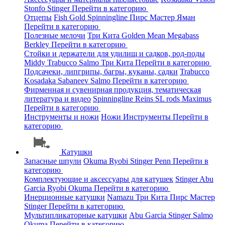
Stonfo
Stinger
Перейти в категорию
Отцепы
Fish Gold
Spinningline
Пирс Мастер
Яман
Перейти в категорию
Полезные мелочи
Три Кита
Golden Mean
Megabass
Berkley
Перейти в категорию
Стойки и держатели для удилищ и садков, род-поды
Middy
Trabucco
Salmo
Три Кита
Перейти в категорию
Подсачеки, липгрипы, багры, куканы, садки
Trabucco
Kosadaka
Sabaneev
Salmo
Перейти в категорию
Фирменная и сувенирная продукция, тематическая
литература и видео
Spinningline
Reins
SL rods
Maximus
Перейти в категорию
Инструменты и ножи
Ножи
Инструменты
Перейти в
категорию
Катушки
Запасные шпули
Okuma
Ryobi
Stinger
Penn
Перейти в
категорию
Комплектующие и аксессуары для катушек
Stinger
Abu
Garcia
Ryobi
Okuma
Перейти в категорию
Инерционные катушки
Namazu
Три Кита
Пирс Мастер
Stinger
Перейти в категорию
Мультипликаторные катушки
Abu Garcia
Stinger
Salmo
Okuma
Перейти в категорию