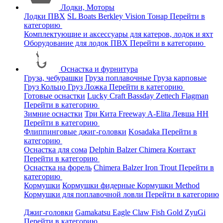
Лодки, Моторы
Лодки ПВХ
SL Boats
Berkley
Vision
Тонар
Перейти в
категорию
Комплектующие и аксессуары для катеров, лодок и яхт
Оборудование для лодок ПВХ
Перейти в категорию
Оснастка и фурнитура
Груза, чебурашки
Груза поплавочные
Груза карповые
Груз Кольцо
Груз Ложка
Перейти в категорию
Готовые оснастки
Lucky Craft
Bassday
Zettech
Flagman
Перейти в категорию
Зимние оснастки
Три Кита
Freeway
A-Elita
Левша НН
Перейти в категорию
Флиппинговые джиг-головки
Kosadaka
Перейти в
категорию
Оснастка для сома
Delphin
Balzer
Chimera
Контакт
Перейти в категорию
Оснастка на форель
Chimera
Balzer
Iron Trout
Перейти в
категорию
Кормушки
Кормушки фидерные
Кормушки Method
Кормушки для поплавочной ловли
Перейти в категорию
Джиг-головки
Gamakatsu
Eagle Claw
Fish Gold
ZyuGi
Перейти в категорию