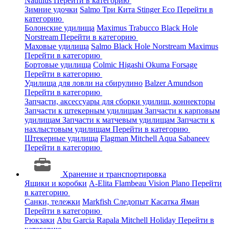
Nautilus
Перейти в категорию
Зимние удочки
Salmo
Три Кита
Stinger
Eco
Перейти в
категорию
Болонские удилища
Maximus
Trabucco
Black Hole
Norstream
Перейти в категорию
Маховые удилища
Salmo
Black Hole
Norstream
Maximus
Перейти в категорию
Бортовые удилища
Colmic
Higashi
Okuma
Forsage
Перейти в категорию
Удилища для ловли на сбирулино
Balzer
Amundson
Перейти в категорию
Запчасти, аксессуары для сборки удилищ, коннекторы
Запчасти к штекерным удилищам
Запчасти к карповым
удилищам
Запчасти к матчевым удилищам
Запчасти к
нахлыстовым удилищам
Перейти в категорию
Штекерные удилища
Flagman
Mitchell
Aqua
Sabaneev
Перейти в категорию
Хранение и транспортировка
Ящики и коробки
A-Elita
Flambeau
Vision
Plano
Перейти
в категорию
Санки, тележки
Markfish
Следопыт
Касатка
Яман
Перейти в категорию
Рюкзаки
Abu Garcia
Rapala
Mitchell
Holiday
Перейти в