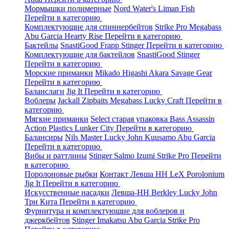
Мормышки полимерные
Nord Water's
Liman Fish
Перейти в категорию
Комплектующие для спиннербейтов
Strike Pro
Megabass
Abu Garcia
Hearty Rise
Перейти в категорию
Бактейлы
SnastiGood
Frapp
Stinger
Перейти в категорию
Комплектующие для бактейлов
SnastiGood
Stinger
Перейти в категорию
Морские приманки
Mikado
Higashi
Akara
Savage Gear
Перейти в категорию
Баланслаги
Jig It
Перейти в категорию
Воблеры
Jackall
Zipbaits
Megabass
Lucky Craft
Перейти в
категорию
Мягкие приманки
Select старая упаковка
Bass Assassin
Action Plastics
Lunker City
Перейти в категорию
Балансиры
Nils Master
Lucky John
Kuusamo
Abu Garcia
Перейти в категорию
Вибы и раттлины
Stinger
Salmo
Izumi
Strike Pro
Перейти
в категорию
Поролоновые рыбки
Контакт
Левша НН
LeX Porolonium
Jig It
Перейти в категорию
Искусственные насадки
Левша-НН
Berkley
Lucky John
Три Кита
Перейти в категорию
Фурнитура и комплектующие для воблеров и
джеркбейтов
Stinger
Imakatsu
Abu Garcia
Strike Pro