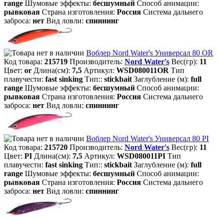
range
Шумовые эффекты:
бесшумный
Способ анимации:
рывковая
Страна изготовления:
Россия
Система дальнего
заброса:
нет
Вид ловли:
спиннинг
Воблер Nord Water's Универсал 80 OR
Код товара:
215719
Производитель:
Nord Water's
Вес(гр):
11
Цвет:
or
Длина(см):
7,5
Артикул:
WSD080011OR
Тип
плавучести:
fast sinking
Тип::
stickbait
Заглубление (м):
full
range
Шумовые эффекты:
бесшумный
Способ анимации:
рывковая
Страна изготовления:
Россия
Система дальнего
заброса:
нет
Вид ловли:
спиннинг
Воблер Nord Water's Универсал 80 PI
Код товара:
215720
Производитель:
Nord Water's
Вес(гр):
11
Цвет:
PI
Длина(см):
7,5
Артикул:
WSD080011PI
Тип
плавучести:
fast sinking
Тип::
stickbait
Заглубление (м):
full
range
Шумовые эффекты:
бесшумный
Способ анимации:
рывковая
Страна изготовления:
Россия
Система дальнего
заброса:
нет
Вид ловли:
спиннинг