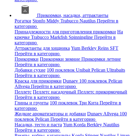
Прикормки, насадки, аттрактанты
Рогатки
Stonfo
Middy
Trabucco
Nautilus
Перейти в
категорию
Принадлежности для приготовления прикормки
На
крючке
Trabucco
Markfish
Spinningline
Перейти в
категорию
Аттрактанты для хищника
Yum
Berkley
Reins
SFT
Перейти в категорию
Прикормки
Прикормки зимние
Прикормки летние
Перейти в категорию
Добавки сухие
100 поклевок
Unibait
Pelican
Ultrabaits
Перейти в категорию
Краска для прикормки
Dunaev
100 поклевок
Pelican
Allvega
Перейти в категорию
Пеллетс
Пеллетс насадочный
Пеллетс прикормочный
Перейти в категорию
Глины и грунты
100 поклевок
Три Кита
Перейти в
категорию
Жидкие ароматизаторы и добавки
Dunaev
Allvega
100
поклевок
Pelican
Перейти в категорию
Насадки, тесто и паста
Yum
Korda
Berkley
Nautilus
Перейти в категорию
Ракеты, кобры, катапульты
Korda
Stinger
Nautilus
Liman