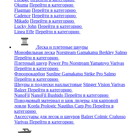
Okuma
Перейти в категорию
Flagman
Перейти в категорию
Cadence
Перейти в категорию
Mikado
Перейти в категорию
Lucky John
Перейти в категорию
Linea Effe
Перейти в категорию
Леска и плетеные шнуры
Монофильная леска
Norstream
Gamakatsu
Berkley
Salmo
Перейти в категорию
Плетеный шнур
Power Pro
Norstream
Yamatoyo
Varivas
Перейти в категорию
Флюорокарбон
Sunline
Gamakatsu
Strike Pro
Salmo
Перейти в категорию
Шнуры и подлески нахлыстовые
Stinger
Vision
Varivas
Balzer
Перейти в категорию
NanoFil
NanoFil
Bushido
Перейти в категорию
Поводковый материал и шок лидеры для карповой
ловли
Korda
Prologic
Nautilus
Carp Pro
Перейти в
категорию
Аксессуары для лесок и шнуров
Balzer
Colmic
Cralusso
Varivas
Перейти в категорию