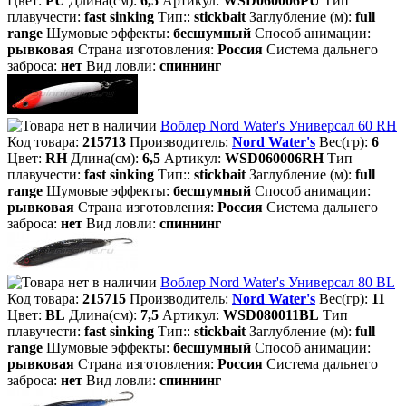
Цвет:
PU
Длина(см):
6,5
Артикул:
WSD060006PU
Тип
плавучести:
fast sinking
Тип::
stickbait
Заглубление (м):
full
range
Шумовые эффекты:
бесшумный
Способ анимации:
рывковая
Страна изготовления:
Россия
Система дальнего
заброса:
нет
Вид ловли:
спиннинг
Воблер Nord Water's Универсал 60 RH
Код товара:
215713
Производитель:
Nord Water's
Вес(гр):
6
Цвет:
RH
Длина(см):
6,5
Артикул:
WSD060006RH
Тип
плавучести:
fast sinking
Тип::
stickbait
Заглубление (м):
full
range
Шумовые эффекты:
бесшумный
Способ анимации:
рывковая
Страна изготовления:
Россия
Система дальнего
заброса:
нет
Вид ловли:
спиннинг
Воблер Nord Water's Универсал 80 BL
Код товара:
215715
Производитель:
Nord Water's
Вес(гр):
11
Цвет:
BL
Длина(см):
7,5
Артикул:
WSD080011BL
Тип
плавучести:
fast sinking
Тип::
stickbait
Заглубление (м):
full
range
Шумовые эффекты:
бесшумный
Способ анимации:
рывковая
Страна изготовления:
Россия
Система дальнего
заброса:
нет
Вид ловли:
спиннинг