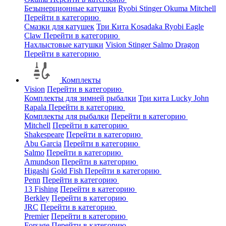
Безынерционные катушки
Ryobi
Stinger
Okuma
Mitchell
Перейти в категорию
Смазки для катушек
Три Кита
Kosadaka
Ryobi
Eagle
Claw
Перейти в категорию
Нахлыстовые катушки
Vision
Stinger
Salmo
Dragon
Перейти в категорию
Комплекты
Vision
Перейти в категорию
Комплекты для зимней рыбалки
Три кита
Lucky John
Rapala
Перейти в категорию
Комплекты для рыбалки
Перейти в категорию
Mitchell
Перейти в категорию
Shakespeare
Перейти в категорию
Abu Garcia
Перейти в категорию
Salmo
Перейти в категорию
Amundson
Перейти в категорию
Higashi
Gold Fish
Перейти в категорию
Penn
Перейти в категорию
13 Fishing
Перейти в категорию
Berkley
Перейти в категорию
JRC
Перейти в категорию
Premier
Перейти в категорию
Forsage
Перейти в категорию