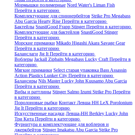
Мормышки полимерные
Nord Water's
Liman Fish
Перейти в категорию
Комплектующие для спиннербейтов
Strike Pro
Megabass
Abu Garcia
Hearty Rise
Перейти в категорию
Бактейлы
SnastiGood
Frapp
Stinger
Перейти в категорию
Комплектующие для бактейлов
SnastiGood
Stinger
Перейти в категорию
Морские приманки
Mikado
Higashi
Akara
Savage Gear
Перейти в категорию
Баланслаги
Jig It
Перейти в категорию
Воблеры
Jackall
Zipbaits
Megabass
Lucky Craft
Перейти в
категорию
Мягкие приманки
Select старая упаковка
Bass Assassin
Action Plastics
Lunker City
Перейти в категорию
Балансиры
Nils Master
Lucky John
Kuusamo
Abu Garcia
Перейти в категорию
Вибы и раттлины
Stinger
Salmo
Izumi
Strike Pro
Перейти
в категорию
Поролоновые рыбки
Контакт
Левша НН
LeX Porolonium
Jig It
Перейти в категорию
Искусственные насадки
Левша-НН
Berkley
Lucky John
Три Кита
Перейти в категорию
Фурнитура и комплектующие для воблеров и
джеркбейтов
Stinger
Imakatsu
Abu Garcia
Strike Pro