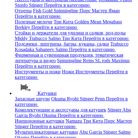
Stonfo
Stinger
Перейти в категорию
Отцепы
Fish Gold
Spinningline
Пирс Мастер
Яман
Перейти в категорию
Полезные мелочи
Три Кита
Golden Mean
Megabass
Berkley
Перейти в категорию
Стойки и держатели для удилищ и садков, род-поды
Middy
Trabucco
Salmo
Три Кита
Перейти в категорию
Подсачеки, липгрипы, багры, куканы, садки
Trabucco
Kosadaka
Sabaneev
Salmo
Перейти в категорию
Фирменная и сувенирная продукция, тематическая
литература и видео
Spinningline
Reins
SL rods
Maximus
Перейти в категорию
Инструменты и ножи
Ножи
Инструменты
Перейти в
категорию
Катушки
Запасные шпули
Okuma
Ryobi
Stinger
Penn
Перейти в
категорию
Комплектующие и аксессуары для катушек
Stinger
Abu
Garcia
Ryobi
Okuma
Перейти в категорию
Инерционные катушки
Namazu
Три Кита
Пирс Мастер
Stinger
Перейти в категорию
Мультипликаторные катушки
Abu Garcia
Stinger
Salmo
Okuma
Перейти в категорию