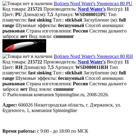
Воблер Nord Water's Универсал 80 PU
Код товара:
215721
Производитель:
Nord Water's
Вес(гр):
11
Цвет:
PU
Длина(см):
7,5
Артикул:
WSD080011PU
Тип
плавучести:
fast sinking
Тип::
stickbait
Заглубление (м):
full
range
Шумовые эффекты:
бесшумный
Способ анимации:
рывковая
Страна изготовления:
Россия
Система дальнего
заброса:
нет
Вид ловли:
спиннинг
Воблер Nord Water's Универсал 80 RH
Код товара:
215722
Производитель:
Nord Water's
Вес(гр):
11
Цвет:
RH
Длина(см):
7,5
Артикул:
WSD080011RH
Тип
плавучести:
fast sinking
Тип::
stickbait
Заглубление (м):
full
range
Шумовые эффекты:
бесшумный
Способ анимации:
рывковая
Страна изготовления:
Россия
Система дальнего
заброса:
нет
Вид ловли:
спиннинг
© Рыболовная компания Spinningline.ru, 2008-2026.
Адрес:
606026 Нижегородская область, г. Дзержинск, ул.
Буденного, 1, компания Spinningline
Время работы:
с 9:00 - до 18:00 по МСК