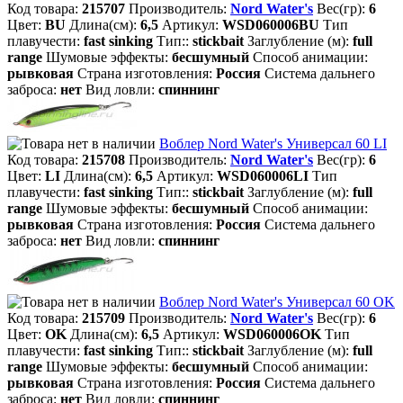
Код товара:
215707
Производитель:
Nord Water's
Вес(гр):
6
Цвет:
BU
Длина(см):
6,5
Артикул:
WSD060006BU
Тип
плавучести:
fast sinking
Тип::
stickbait
Заглубление (м):
full
range
Шумовые эффекты:
бесшумный
Способ анимации:
рывковая
Страна изготовления:
Россия
Система дальнего
заброса:
нет
Вид ловли:
спиннинг
Воблер Nord Water's Универсал 60 LI
Код товара:
215708
Производитель:
Nord Water's
Вес(гр):
6
Цвет:
LI
Длина(см):
6,5
Артикул:
WSD060006LI
Тип
плавучести:
fast sinking
Тип::
stickbait
Заглубление (м):
full
range
Шумовые эффекты:
бесшумный
Способ анимации:
рывковая
Страна изготовления:
Россия
Система дальнего
заброса:
нет
Вид ловли:
спиннинг
Воблер Nord Water's Универсал 60 OK
Код товара:
215709
Производитель:
Nord Water's
Вес(гр):
6
Цвет:
OK
Длина(см):
6,5
Артикул:
WSD060006OK
Тип
плавучести:
fast sinking
Тип::
stickbait
Заглубление (м):
full
range
Шумовые эффекты:
бесшумный
Способ анимации:
рывковая
Страна изготовления:
Россия
Система дальнего
заброса:
нет
Вид ловли:
спиннинг