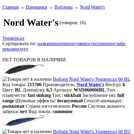
Главная
→
Приманки
→
Воблеры
→
Nord Water's
Nord Water's
(товаров: 16)
Универсал
Сортировать по:
названию
цене
популярности
спиннинглайн
рекомендует
НЕТ ТОВАРОВ В НАЛИЧИИ
Воблер Nord Water's Универсал 60 BL
Код товара:
215706
Производитель:
Nord Water's
Вес(гр):
6
Цвет:
BL
Длина(см):
6,5
Артикул:
WSD060006BL
Тип
плавучести:
fast sinking
Тип::
stickbait
Заглубление (м):
full
range
Шумовые эффекты:
бесшумный
Способ анимации:
рывковая
Страна изготовления:
Россия
Система дальнего
заброса:
нет
Вид ловли:
спиннинг
Воблер Nord Water's Универсал 60 BU