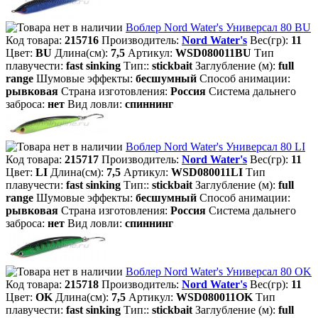
Воблер Nord Water's Универсал 80 BU
Код товара:
215716
Производитель:
Nord Water's
Вес(гр):
11
Цвет:
BU
Длина(см):
7,5
Артикул:
WSD080011BU
Тип
плавучести:
fast sinking
Тип::
stickbait
Заглубление (м):
full
range
Шумовые эффекты:
бесшумный
Способ анимации:
рывковая
Страна изготовления:
Россия
Система дальнего
заброса:
нет
Вид ловли:
спиннинг
Воблер Nord Water's Универсал 80 LI
Код товара:
215717
Производитель:
Nord Water's
Вес(гр):
11
Цвет:
LI
Длина(см):
7,5
Артикул:
WSD080011LI
Тип
плавучести:
fast sinking
Тип::
stickbait
Заглубление (м):
full
range
Шумовые эффекты:
бесшумный
Способ анимации:
рывковая
Страна изготовления:
Россия
Система дальнего
заброса:
нет
Вид ловли:
спиннинг
Воблер Nord Water's Универсал 80 OK
Код товара:
215718
Производитель:
Nord Water's
Вес(гр):
11
Цвет:
OK
Длина(см):
7,5
Артикул:
WSD080011OK
Тип
плавучести:
fast sinking
Тип::
stickbait
Заглубление (м):
full