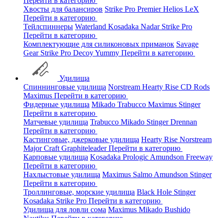
Перейти в категорию
Хвосты для балансиров
Strike Pro
Premier
Helios
LeX
Перейти в категорию
Тейлспиннеры
Waterland
Kosadaka
Nadar
Strike Pro
Перейти в категорию
Комплектующие для силиконовых приманок
Savage
Gear
Strike Pro
Decoy
Yummy
Перейти в категорию
Удилища
Спиннинговые удилища
Norstream
Hearty Rise
CD Rods
Maximus
Перейти в категорию
Фидерные удилища
Mikado
Trabucco
Maximus
Stinger
Перейти в категорию
Матчевые удилища
Trabucco
Mikado
Stinger
Drennan
Перейти в категорию
Кастинговые, джерковые удилища
Hearty Rise
Norstream
Major Craft
Graphiteleader
Перейти в категорию
Карповые удилища
Kosadaka
Prologic
Amundson
Freeway
Перейти в категорию
Нахлыстовые удилища
Maximus
Salmo
Amundson
Stinger
Перейти в категорию
Троллинговые, морские удилища
Black Hole
Stinger
Kosadaka
Strike Pro
Перейти в категорию
Удилища для ловли сома
Maximus
Mikado
Bushido