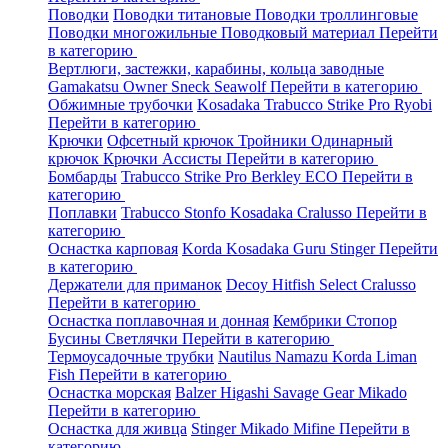
Поводки
Поводки титановые
Поводки троллинговые
Поводки многожильные
Поводковый материал
Перейти
в категорию
Вертлюги, застежки, карабины, кольца заводные
Gamakatsu
Owner
Sneck
Seawolf
Перейти в категорию
Обжимные трубочки
Kosadaka
Trabucco
Strike Pro
Ryobi
Перейти в категорию
Крючки
Офсетный крючок
Тройники
Одинарный
крючок
Крючки Ассисты
Перейти в категорию
Бомбарды
Trabucco
Strike Pro
Berkley
ECO
Перейти в
категорию
Поплавки
Trabucco
Stonfo
Kosadaka
Cralusso
Перейти в
категорию
Оснастка карповая
Korda
Kosadaka
Guru
Stinger
Перейти
в категорию
Держатели для приманок
Decoy
Hitfish
Select
Cralusso
Перейти в категорию
Оснастка поплавочная и донная
Кембрики
Стопор
Бусины
Светлячки
Перейти в категорию
Термоусадочные трубки
Nautilus
Namazu
Korda
Liman
Fish
Перейти в категорию
Оснастка морская
Balzer
Higashi
Savage Gear
Mikado
Перейти в категорию
Оснастка для живца
Stinger
Mikado
Mifine
Перейти в
категорию