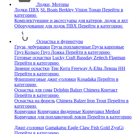
Лодки, Моторы
Лодки ПВХ
SL Boats
Berkley
Vision
Тонар
Перейти в
категорию
Комплектующие и аксессуары для катеров, лодок и яхт
Оборудование для лодок ПВХ
Перейти в категорию
Оснастка и фурнитура
Груза, чебурашки
Груза поплавочные
Груза карповые
Груз Кольцо
Груз Ложка
Перейти в категорию
Готовые оснастки
Lucky Craft
Bassday
Zettech
Flagman
Перейти в категорию
Зимние оснастки
Три Кита
Freeway
A-Elita
Левша НН
Перейти в категорию
Флиппинговые джиг-головки
Kosadaka
Перейти в
категорию
Оснастка для сома
Delphin
Balzer
Chimera
Контакт
Перейти в категорию
Оснастка на форель
Chimera
Balzer
Iron Trout
Перейти в
категорию
Кормушки
Кормушки фидерные
Кормушки Method
Кормушки для поплавочной ловли
Перейти в категорию
Джиг-головки
Gamakatsu
Eagle Claw
Fish Gold
ZyuGi
Перейти в категорию