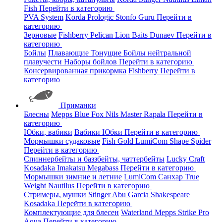
Fish
Перейти в категорию
PVA System
Korda
Prologic
Stonfo
Guru
Перейти в
категорию
Зерновые
Fishberry
Pelican
Lion Baits
Dunaev
Перейти в
категорию
Бойлы
Плавающие
Тонущие
Бойлы нейтральной
плавучести
Наборы бойлов
Перейти в категорию
Консервированная прикормка
Fishberry
Перейти в
категорию
Приманки
Блесны
Mepps
Blue Fox
Nils Master
Rapala
Перейти в
категорию
Юбки, вабики
Вабики
Юбки
Перейти в категорию
Мормышки судаковые
Fish Gold
LumiCom
Shape
Spider
Перейти в категорию
Спиннербейты и баззбейты, чаттербейты
Lucky Craft
Kosadaka
Imakatsu
Megabass
Перейти в категорию
Мормышки зимние и летние
LumiCom
Санхар
True
Weight
Nautilus
Перейти в категорию
Стримеры, мушки
Stinger
Abu Garcia
Shakespeare
Kosadaka
Перейти в категорию
Комплектующие для блесен
Waterland
Mepps
Strike Pro
Aqua
Перейти в категорию