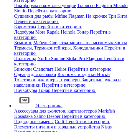
категорию
Платформы и комплектующие
Trabucco
Flagman
Mikado
Stonfo
Перейти в категорию
Сушилки для рыбы
Mifine
Flagman
На крючке
Три Кита
Перейти в категорию
Барометры
Перейти в категорию
Ледобуры
Mora
Rapala
Heinola
Тонар
Перейти в
категорию
Кемпинг
Мебель
Средства защиты от насекомых
Зонты
Термосы, Термоконтейнеры, Холодильники
Перейти в
категорию
Полотенца
Norfin
Sunline
Strike Pro
Flagman
Перейти в
категорию
Бинокли
Следопыт
Helios
Перейти в категорию
Одежда для рыбалки
Костюмы и куртки
Носки
Толстовки, джемперы, пуловеры
Защитные рукава и
наколенники
Перейти в категорию
Почвобуры
Тонар
Перейти в категорию
Электроника
Аксессуары для эхолотов, картплоттеров
Markfish
Kosadaka
Salmo
Deeper
Перейти в категорию
Подводные камеры
Craft
Перейти в категорию
Элементы питания и зарядные устройства
Nisus