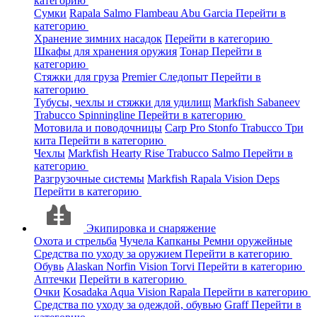
категорию
Сумки
Rapala
Salmo
Flambeau
Abu Garcia
Перейти в
категорию
Хранение зимних насадок
Перейти в категорию
Шкафы для хранения оружия
Тонар
Перейти в
категорию
Стяжки для груза
Premier
Следопыт
Перейти в
категорию
Тубусы, чехлы и стяжки для удилищ
Markfish
Sabaneev
Trabucco
Spinningline
Перейти в категорию
Мотовила и поводочницы
Carp Pro
Stonfo
Trabucco
Три
кита
Перейти в категорию
Чехлы
Markfish
Hearty Rise
Trabucco
Salmo
Перейти в
категорию
Разгрузочные системы
Markfish
Rapala
Vision
Deps
Перейти в категорию
Экипировка и снаряжение
Охота и стрельба
Чучела
Капканы
Ремни оружейные
Средства по уходу за оружием
Перейти в категорию
Обувь
Alaskan
Norfin
Vision
Torvi
Перейти в категорию
Аптечки
Перейти в категорию
Очки
Kosadaka
Aqua
Vision
Rapala
Перейти в категорию
Средства по уходу за одеждой, обувью
Graff
Перейти в