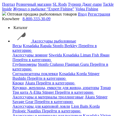
Портал
Розничный магазин
SL Rods
Турнир Джиг-пари
Tackle
Inside
Журнал о рыбалке “Expert Fishing”
Volga Fishing
Оптовая продажа рыболовных товаров
Вход
Регистрация
Knowhere
8-800-333-30-09
Каталог
Аксессуары рыболовные
Весы
Kosadaka
Rapala
Stonfo
Berkley
Перейти в
категорию
Аксессуары зимние
Siweida
Kosadaka
Liman Fish
Яман
Перейти в категорию
Глубиномеры
Stonfo
Cralusso
Flagman
Guru
Перейти в
категорию
Сигнализаторы поклевки
Kosadaka
Korda
Stinger
Bushido
Перейти в категорию
Квоки
Akara
Перейти в категорию
Кружки, жерлицы, емкости для живца, аэраторы
Тонар
Три кита
A-Elita
Stinger
Перейти в категорию
Аксессуары и материалы троллинговые
Akara
Stinger
Savage Gear
Перейти в категорию
Аксессуары для карповой ловли
Lion Baits
Korda
Prologic
Nautilus
Перейти в категорию
Аксессуары и материалы нахлыстовые
Kosadaka
Vision