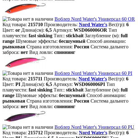
Воблер Nord Water's Универсал 60 OR
Код товара:
215710
Производитель:
Nord Water's
Вес(гр):
6
Цвет:
or
Длина(см):
6,5
Артикул:
WSD060006OR
Тип
плавучести:
fast sinking
Тип::
stickbait
Заглубление (м):
full
range
Шумовые эффекты:
бесшумный
Способ анимации:
рывковая
Страна изготовления:
Россия
Система дальнего
заброса:
нет
Вид ловли:
спиннинг
Воблер Nord Water's Универсал 60 PI
Код товара:
215711
Производитель:
Nord Water's
Вес(гр):
6
Цвет:
PI
Длина(см):
6,5
Артикул:
WSD060006PI
Тип
плавучести:
fast sinking
Тип::
stickbait
Заглубление (м):
full
range
Шумовые эффекты:
бесшумный
Способ анимации:
рывковая
Страна изготовления:
Россия
Система дальнего
заброса:
нет
Вид ловли:
спиннинг
Воблер Nord Water's Универсал 60 PU
Код товара:
215712
Производитель:
Nord Water's
Вес(гр):
6