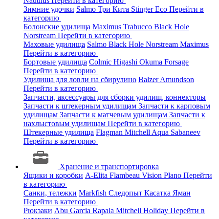
Nautilus
Перейти в категорию
Зимние удочки
Salmo
Три Кита
Stinger
Eco
Перейти в
категорию
Болонские удилища
Maximus
Trabucco
Black Hole
Norstream
Перейти в категорию
Маховые удилища
Salmo
Black Hole
Norstream
Maximus
Перейти в категорию
Бортовые удилища
Colmic
Higashi
Okuma
Forsage
Перейти в категорию
Удилища для ловли на сбирулино
Balzer
Amundson
Перейти в категорию
Запчасти, аксессуары для сборки удилищ, коннекторы
Запчасти к штекерным удилищам
Запчасти к карповым
удилищам
Запчасти к матчевым удилищам
Запчасти к
нахлыстовым удилищам
Перейти в категорию
Штекерные удилища
Flagman
Mitchell
Aqua
Sabaneev
Перейти в категорию
Хранение и транспортировка
Ящики и коробки
A-Elita
Flambeau
Vision
Plano
Перейти
в категорию
Санки, тележки
Markfish
Следопыт
Касатка
Яман
Перейти в категорию
Рюкзаки
Abu Garcia
Rapala
Mitchell
Holiday
Перейти в