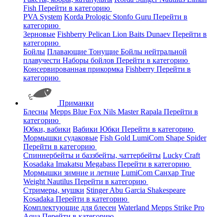
Fish
Перейти в категорию
PVA System
Korda
Prologic
Stonfo
Guru
Перейти в
категорию
Зерновые
Fishberry
Pelican
Lion Baits
Dunaev
Перейти в
категорию
Бойлы
Плавающие
Тонущие
Бойлы нейтральной
плавучести
Наборы бойлов
Перейти в категорию
Консервированная прикормка
Fishberry
Перейти в
категорию
Приманки
Блесны
Mepps
Blue Fox
Nils Master
Rapala
Перейти в
категорию
Юбки, вабики
Вабики
Юбки
Перейти в категорию
Мормышки судаковые
Fish Gold
LumiCom
Shape
Spider
Перейти в категорию
Спиннербейты и баззбейты, чаттербейты
Lucky Craft
Kosadaka
Imakatsu
Megabass
Перейти в категорию
Мормышки зимние и летние
LumiCom
Санхар
True
Weight
Nautilus
Перейти в категорию
Стримеры, мушки
Stinger
Abu Garcia
Shakespeare
Kosadaka
Перейти в категорию
Комплектующие для блесен
Waterland
Mepps
Strike Pro
Aqua
Перейти в категорию