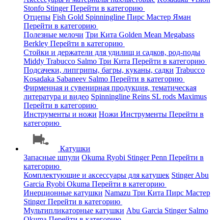
Stonfo
Stinger
Перейти в категорию
Отцепы
Fish Gold
Spinningline
Пирс Мастер
Яман
Перейти в категорию
Полезные мелочи
Три Кита
Golden Mean
Megabass
Berkley
Перейти в категорию
Стойки и держатели для удилищ и садков, род-поды
Middy
Trabucco
Salmo
Три Кита
Перейти в категорию
Подсачеки, липгрипы, багры, куканы, садки
Trabucco
Kosadaka
Sabaneev
Salmo
Перейти в категорию
Фирменная и сувенирная продукция, тематическая
литература и видео
Spinningline
Reins
SL rods
Maximus
Перейти в категорию
Инструменты и ножи
Ножи
Инструменты
Перейти в
категорию
Катушки
Запасные шпули
Okuma
Ryobi
Stinger
Penn
Перейти в
категорию
Комплектующие и аксессуары для катушек
Stinger
Abu
Garcia
Ryobi
Okuma
Перейти в категорию
Инерционные катушки
Namazu
Три Кита
Пирс Мастер
Stinger
Перейти в категорию
Мультипликаторные катушки
Abu Garcia
Stinger
Salmo
Okuma
Перейти в категорию