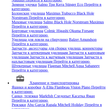
Nautilus
Перейти в категорию
Зимние удочки
Salmo
Три Кита
Stinger
Eco
Перейти в
категорию
Болонские удилища
Maximus
Trabucco
Black Hole
Norstream
Перейти в категорию
Маховые удилища
Salmo
Black Hole
Norstream
Maximus
Перейти в категорию
Бортовые удилища
Colmic
Higashi
Okuma
Forsage
Перейти в категорию
Удилища для ловли на сбирулино
Balzer
Amundson
Перейти в категорию
Запчасти, аксессуары для сборки удилищ, коннекторы
Запчасти к штекерным удилищам
Запчасти к карповым
удилищам
Запчасти к матчевым удилищам
Запчасти к
нахлыстовым удилищам
Перейти в категорию
Штекерные удилища
Flagman
Mitchell
Aqua
Sabaneev
Перейти в категорию
Хранение и транспортировка
Ящики и коробки
A-Elita
Flambeau
Vision
Plano
Перейти
в категорию
Санки, тележки
Markfish
Следопыт
Касатка
Яман
Перейти в категорию
Рюкзаки
Abu Garcia
Rapala
Mitchell
Holiday
Перейти в