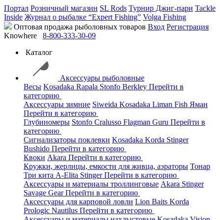
Портал
Розничный магазин
SL Rods
Турнир Джиг-пари
Tackle
Inside
Журнал о рыбалке “Expert Fishing”
Volga Fishing
Оптовая продажа рыболовных товаров
Вход
Регистрация
Knowhere
8-800-333-30-09
Каталог
Аксессуары рыболовные
Весы
Kosadaka
Rapala
Stonfo
Berkley
Перейти в
категорию
Аксессуары зимние
Siweida
Kosadaka
Liman Fish
Яман
Перейти в категорию
Глубиномеры
Stonfo
Cralusso
Flagman
Guru
Перейти в
категорию
Сигнализаторы поклевки
Kosadaka
Korda
Stinger
Bushido
Перейти в категорию
Квоки
Akara
Перейти в категорию
Кружки, жерлицы, емкости для живца, аэраторы
Тонар
Три кита
A-Elita
Stinger
Перейти в категорию
Аксессуары и материалы троллинговые
Akara
Stinger
Savage Gear
Перейти в категорию
Аксессуары для карповой ловли
Lion Baits
Korda
Prologic
Nautilus
Перейти в категорию
Аксессуары и материалы нахлыстовые
Kosadaka
Vision