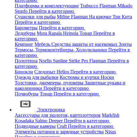
категорию
Платформы и комплектующие
Trabucco
Flagman
Mikado
Stonfo
Перейти в категорию
Сушилки для рыбы
Mifine
Flagman
На крючке
Три Кита
Перейти в категорию
Барометры
Перейти в категорию
Ледобуры
Mora
Rapala
Heinola
Тонар
Перейти в
категорию
Кемпинг
Мебель
Средства защиты от насекомых
Зонты
Термосы, Термоконтейнеры, Холодильники
Перейти в
категорию
Полотенца
Norfin
Sunline
Strike Pro
Flagman
Перейти в
категорию
Бинокли
Следопыт
Helios
Перейти в категорию
Одежда для рыбалки
Костюмы и куртки
Носки
Толстовки, джемперы, пуловеры
Защитные рукава и
наколенники
Перейти в категорию
Почвобуры
Тонар
Перейти в категорию
Электроника
Аксессуары для эхолотов, картплоттеров
Markfish
Kosadaka
Salmo
Deeper
Перейти в категорию
Подводные камеры
Craft
Перейти в категорию
Элементы питания и зарядные устройства
Nisus