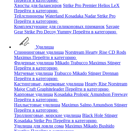
Перейти в категорию
Хвосты для балансиров
Strike Pro
Premier
Helios
LeX
Перейти в категорию
Тейлспиннеры
Waterland
Kosadaka
Nadar
Strike Pro
Перейти в категорию
Комплектующие для силиконовых приманок
Savage
Gear
Strike Pro
Decoy
Yummy
Перейти в категорию
Удилища
Спиннинговые удилища
Norstream
Hearty Rise
CD Rods
Maximus
Перейти в категорию
Фидерные удилища
Mikado
Trabucco
Maximus
Stinger
Перейти в категорию
Матчевые удилища
Trabucco
Mikado
Stinger
Drennan
Перейти в категорию
Кастинговые, джерковые удилища
Hearty Rise
Norstream
Major Craft
Graphiteleader
Перейти в категорию
Карповые удилища
Kosadaka
Prologic
Amundson
Freeway
Перейти в категорию
Нахлыстовые удилища
Maximus
Salmo
Amundson
Stinger
Перейти в категорию
Троллинговые, морские удилища
Black Hole
Stinger
Kosadaka
Strike Pro
Перейти в категорию
Удилища для ловли сома
Maximus
Mikado
Bushido