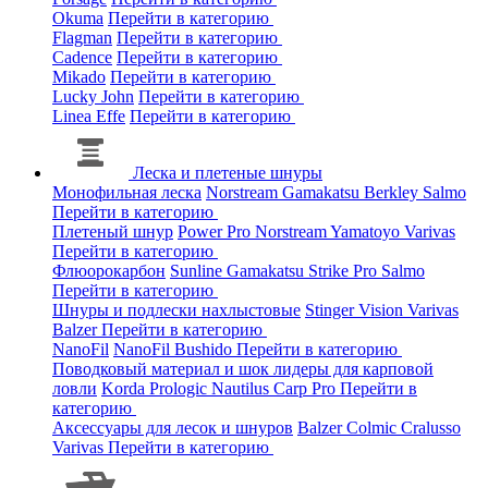
Okuma
Перейти в категорию
Flagman
Перейти в категорию
Cadence
Перейти в категорию
Mikado
Перейти в категорию
Lucky John
Перейти в категорию
Linea Effe
Перейти в категорию
Леска и плетеные шнуры
Монофильная леска
Norstream
Gamakatsu
Berkley
Salmo
Перейти в категорию
Плетеный шнур
Power Pro
Norstream
Yamatoyo
Varivas
Перейти в категорию
Флюорокарбон
Sunline
Gamakatsu
Strike Pro
Salmo
Перейти в категорию
Шнуры и подлески нахлыстовые
Stinger
Vision
Varivas
Balzer
Перейти в категорию
NanoFil
NanoFil
Bushido
Перейти в категорию
Поводковый материал и шок лидеры для карповой
ловли
Korda
Prologic
Nautilus
Carp Pro
Перейти в
категорию
Аксессуары для лесок и шнуров
Balzer
Colmic
Cralusso
Varivas
Перейти в категорию