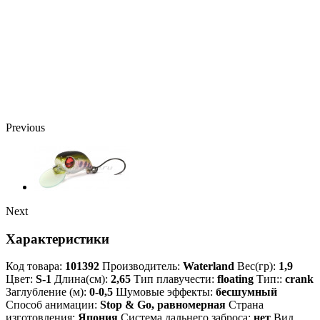
Previous
Next
Характеристики
Код товара:
101392
Производитель:
Waterland
Вес(гр):
1,9
Цвет:
S-1
Длина(см):
2,65
Тип плавучести:
floating
Тип::
crank
Заглубление (м):
0-0,5
Шумовые эффекты:
бесшумный
Способ анимации:
Stop & Go, равномерная
Страна
изготовления:
Япония
Система дальнего заброса:
нет
Вид