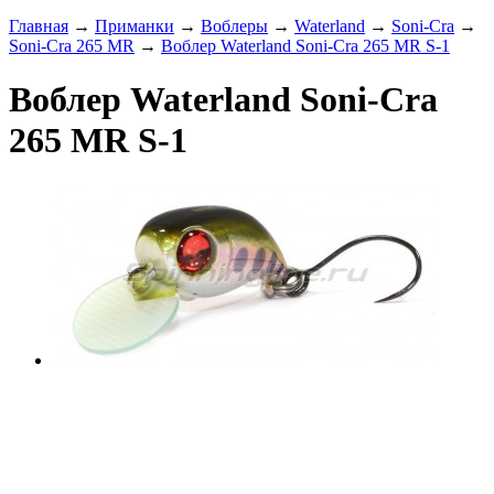
Главная
→
Приманки
→
Воблеры
→
Waterland
→
Soni-Cra
→
Soni-Cra 265 MR
→
Воблер Waterland Soni-Cra 265 MR S-1
Воблер Waterland Soni-Cra
265 MR S-1