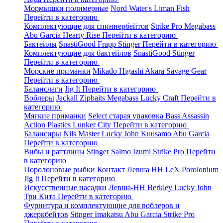
Мормышки полимерные
Nord Water's
Liman Fish
Перейти в категорию
Комплектующие для спиннербейтов
Strike Pro
Megabass
Abu Garcia
Hearty Rise
Перейти в категорию
Бактейлы
SnastiGood
Frapp
Stinger
Перейти в категорию
Комплектующие для бактейлов
SnastiGood
Stinger
Перейти в категорию
Морские приманки
Mikado
Higashi
Akara
Savage Gear
Перейти в категорию
Баланслаги
Jig It
Перейти в категорию
Воблеры
Jackall
Zipbaits
Megabass
Lucky Craft
Перейти в
категорию
Мягкие приманки
Select старая упаковка
Bass Assassin
Action Plastics
Lunker City
Перейти в категорию
Балансиры
Nils Master
Lucky John
Kuusamo
Abu Garcia
Перейти в категорию
Вибы и раттлины
Stinger
Salmo
Izumi
Strike Pro
Перейти
в категорию
Поролоновые рыбки
Контакт
Левша НН
LeX Porolonium
Jig It
Перейти в категорию
Искусственные насадки
Левша-НН
Berkley
Lucky John
Три Кита
Перейти в категорию
Фурнитура и комплектующие для воблеров и
джеркбейтов
Stinger
Imakatsu
Abu Garcia
Strike Pro