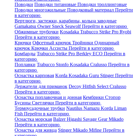
Поводки
Поводки титановые
Поводки троллинговые
Поводки многожильные
Поводковый материал
Перейти
в категорию
Вертлюги, застежки, карабины, кольца заводные
Gamakatsu
Owner
Sneck
Seawolf
Перейти в категорию
Обжимные трубочки
Kosadaka
Trabucco
Strike Pro
Ryobi
Перейти в категорию
Крючки
Офсетный крючок
Тройники
Одинарный
крючок
Крючки Ассисты
Перейти в категорию
Бомбарды
Trabucco
Strike Pro
Berkley
ECO
Перейти в
категорию
Поплавки
Trabucco
Stonfo
Kosadaka
Cralusso
Перейти в
категорию
Оснастка карповая
Korda
Kosadaka
Guru
Stinger
Перейти
в категорию
Держатели для приманок
Decoy
Hitfish
Select
Cralusso
Перейти в категорию
Оснастка поплавочная и донная
Кембрики
Стопор
Бусины
Светлячки
Перейти в категорию
Термоусадочные трубки
Nautilus
Namazu
Korda
Liman
Fish
Перейти в категорию
Оснастка морская
Balzer
Higashi
Savage Gear
Mikado
Перейти в категорию
Оснастка для живца
Stinger
Mikado
Mifine
Перейти в
категорию