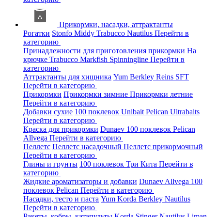
Прикормки, насадки, аттрактанты
Рогатки
Stonfo
Middy
Trabucco
Nautilus
Перейти в
категорию
Принадлежности для приготовления прикормки
На
крючке
Trabucco
Markfish
Spinningline
Перейти в
категорию
Аттрактанты для хищника
Yum
Berkley
Reins
SFT
Перейти в категорию
Прикормки
Прикормки зимние
Прикормки летние
Перейти в категорию
Добавки сухие
100 поклевок
Unibait
Pelican
Ultrabaits
Перейти в категорию
Краска для прикормки
Dunaev
100 поклевок
Pelican
Allvega
Перейти в категорию
Пеллетс
Пеллетс насадочный
Пеллетс прикормочный
Перейти в категорию
Глины и грунты
100 поклевок
Три Кита
Перейти в
категорию
Жидкие ароматизаторы и добавки
Dunaev
Allvega
100
поклевок
Pelican
Перейти в категорию
Насадки, тесто и паста
Yum
Korda
Berkley
Nautilus
Перейти в категорию
Ракеты, кобры, катапульты
Korda
Stinger
Nautilus
Liman