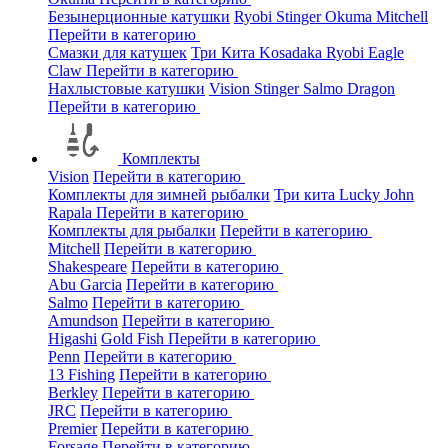
Безынерционные катушки
Ryobi
Stinger
Okuma
Mitchell
Перейти в категорию
Смазки для катушек
Три Кита
Kosadaka
Ryobi
Eagle
Claw
Перейти в категорию
Нахлыстовые катушки
Vision
Stinger
Salmo
Dragon
Перейти в категорию
Комплекты
Vision
Перейти в категорию
Комплекты для зимней рыбалки
Три кита
Lucky John
Rapala
Перейти в категорию
Комплекты для рыбалки
Перейти в категорию
Mitchell
Перейти в категорию
Shakespeare
Перейти в категорию
Abu Garcia
Перейти в категорию
Salmo
Перейти в категорию
Amundson
Перейти в категорию
Higashi
Gold Fish
Перейти в категорию
Penn
Перейти в категорию
13 Fishing
Перейти в категорию
Berkley
Перейти в категорию
JRC
Перейти в категорию
Premier
Перейти в категорию
Forsage
Перейти в категорию