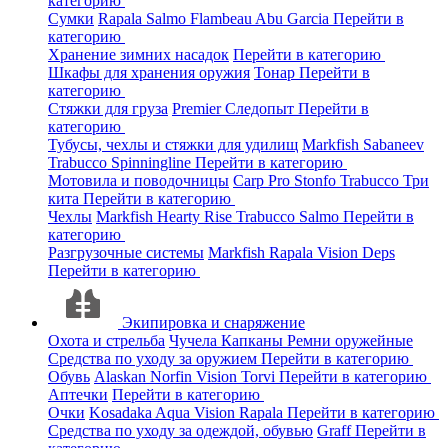
категорию
Сумки
Rapala
Salmo
Flambeau
Abu Garcia
Перейти в
категорию
Хранение зимних насадок
Перейти в категорию
Шкафы для хранения оружия
Тонар
Перейти в
категорию
Стяжки для груза
Premier
Следопыт
Перейти в
категорию
Тубусы, чехлы и стяжки для удилищ
Markfish
Sabaneev
Trabucco
Spinningline
Перейти в категорию
Мотовила и поводочницы
Carp Pro
Stonfo
Trabucco
Три
кита
Перейти в категорию
Чехлы
Markfish
Hearty Rise
Trabucco
Salmo
Перейти в
категорию
Разгрузочные системы
Markfish
Rapala
Vision
Deps
Перейти в категорию
Экипировка и снаряжение
Охота и стрельба
Чучела
Капканы
Ремни оружейные
Средства по уходу за оружием
Перейти в категорию
Обувь
Alaskan
Norfin
Vision
Torvi
Перейти в категорию
Аптечки
Перейти в категорию
Очки
Kosadaka
Aqua
Vision
Rapala
Перейти в категорию
Средства по уходу за одеждой, обувью
Graff
Перейти в