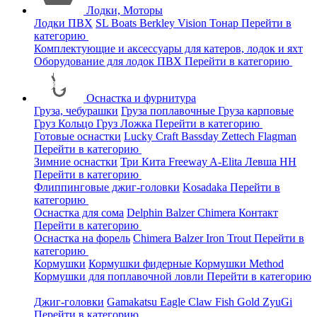
Лодки, Моторы
Лодки ПВХ
SL Boats
Berkley
Vision
Тонар
Перейти в
категорию
Комплектующие и аксессуары для катеров, лодок и яхт
Оборудование для лодок ПВХ
Перейти в категорию
Оснастка и фурнитура
Груза, чебурашки
Груза поплавочные
Груза карповые
Груз Кольцо
Груз Ложка
Перейти в категорию
Готовые оснастки
Lucky Craft
Bassday
Zettech
Flagman
Перейти в категорию
Зимние оснастки
Три Кита
Freeway
A-Elita
Левша НН
Перейти в категорию
Флиппинговые джиг-головки
Kosadaka
Перейти в
категорию
Оснастка для сома
Delphin
Balzer
Chimera
Контакт
Перейти в категорию
Оснастка на форель
Chimera
Balzer
Iron Trout
Перейти в
категорию
Кормушки
Кормушки фидерные
Кормушки Method
Кормушки для поплавочной ловли
Перейти в категорию
Джиг-головки
Gamakatsu
Eagle Claw
Fish Gold
ZyuGi
Перейти в категорию