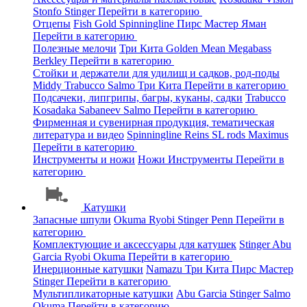
Stonfo
Stinger
Перейти в категорию
Отцепы
Fish Gold
Spinningline
Пирс Мастер
Яман
Перейти в категорию
Полезные мелочи
Три Кита
Golden Mean
Megabass
Berkley
Перейти в категорию
Стойки и держатели для удилищ и садков, род-поды
Middy
Trabucco
Salmo
Три Кита
Перейти в категорию
Подсачеки, липгрипы, багры, куканы, садки
Trabucco
Kosadaka
Sabaneev
Salmo
Перейти в категорию
Фирменная и сувенирная продукция, тематическая
литература и видео
Spinningline
Reins
SL rods
Maximus
Перейти в категорию
Инструменты и ножи
Ножи
Инструменты
Перейти в
категорию
Катушки
Запасные шпули
Okuma
Ryobi
Stinger
Penn
Перейти в
категорию
Комплектующие и аксессуары для катушек
Stinger
Abu
Garcia
Ryobi
Okuma
Перейти в категорию
Инерционные катушки
Namazu
Три Кита
Пирс Мастер
Stinger
Перейти в категорию
Мультипликаторные катушки
Abu Garcia
Stinger
Salmo
Okuma
Перейти в категорию