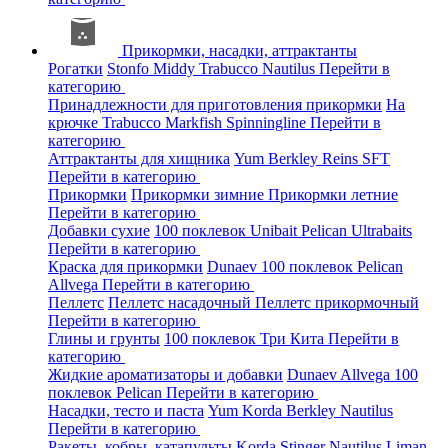
Прикормки, насадки, аттрактанты
Рогатки
Stonfo
Middy
Trabucco
Nautilus
Перейти в
категорию
Принадлежности для приготовления прикормки
На
крючке
Trabucco
Markfish
Spinningline
Перейти в
категорию
Аттрактанты для хищника
Yum
Berkley
Reins
SFT
Перейти в категорию
Прикормки
Прикормки зимние
Прикормки летние
Перейти в категорию
Добавки сухие
100 поклевок
Unibait
Pelican
Ultrabaits
Перейти в категорию
Краска для прикормки
Dunaev
100 поклевок
Pelican
Allvega
Перейти в категорию
Пеллетс
Пеллетс насадочный
Пеллетс прикормочный
Перейти в категорию
Глины и грунты
100 поклевок
Три Кита
Перейти в
категорию
Жидкие ароматизаторы и добавки
Dunaev
Allvega
100
поклевок
Pelican
Перейти в категорию
Насадки, тесто и паста
Yum
Korda
Berkley
Nautilus
Перейти в категорию
Ракеты, кобры, катапульты
Korda
Stinger
Nautilus
Liman