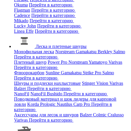
Okuma
Перейти в категорию
Flagman
Перейти в категорию
Cadence
Перейти в категорию
Mikado
Перейти в категорию
Lucky John
Перейти в категорию
Linea Effe
Перейти в категорию
Леска и плетеные шнуры
Монофильная леска
Norstream
Gamakatsu
Berkley
Salmo
Перейти в категорию
Плетеный шнур
Power Pro
Norstream
Yamatoyo
Varivas
Перейти в категорию
Флюорокарбон
Sunline
Gamakatsu
Strike Pro
Salmo
Перейти в категорию
Шнуры и подлески нахлыстовые
Stinger
Vision
Varivas
Balzer
Перейти в категорию
NanoFil
NanoFil
Bushido
Перейти в категорию
Поводковый материал и шок лидеры для карповой
ловли
Korda
Prologic
Nautilus
Carp Pro
Перейти в
категорию
Аксессуары для лесок и шнуров
Balzer
Colmic
Cralusso
Varivas
Перейти в категорию