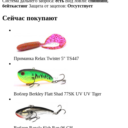
Система дальнего заброса:
есть
Вид ловли:
спиннинг,
бейткастинг
Защита от зацепов:
Отсутствует
Сейчас покупают
Приманка Relax Twister 5" TS447
Воблер Berkley Flatt Shad 77SK UV UV Tiger
Воблер Rapala Slab Rap 06 CH