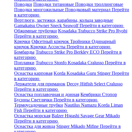
Поводки
Поводки титановые
Поводки троллинговые
Поводки многожильные
Поводковый материал
Перейти
в категорию
Вертлюги, застежки, карабины, кольца заводные
Gamakatsu
Owner
Sneck
Seawolf
Перейти в категорию
Обжимные трубочки
Kosadaka
Trabucco
Strike Pro
Ryobi
Перейти в категорию
Крючки
Офсетный крючок
Тройники
Одинарный
крючок
Крючки Ассисты
Перейти в категорию
Бомбарды
Trabucco
Strike Pro
Berkley
ECO
Перейти в
категорию
Поплавки
Trabucco
Stonfo
Kosadaka
Cralusso
Перейти в
категорию
Оснастка карповая
Korda
Kosadaka
Guru
Stinger
Перейти
в категорию
Держатели для приманок
Decoy
Hitfish
Select
Cralusso
Перейти в категорию
Оснастка поплавочная и донная
Кембрики
Стопор
Бусины
Светлячки
Перейти в категорию
Термоусадочные трубки
Nautilus
Namazu
Korda
Liman
Fish
Перейти в категорию
Оснастка морская
Balzer
Higashi
Savage Gear
Mikado
Перейти в категорию
Оснастка для живца
Stinger
Mikado
Mifine
Перейти в
категорию