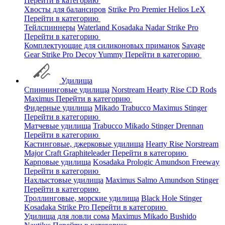
Перейти в категорию
Хвосты для балансиров
Strike Pro
Premier
Helios
LeX
Перейти в категорию
Тейлспиннеры
Waterland
Kosadaka
Nadar
Strike Pro
Перейти в категорию
Комплектующие для силиконовых приманок
Savage
Gear
Strike Pro
Decoy
Yummy
Перейти в категорию
Удилища
Спиннинговые удилища
Norstream
Hearty Rise
CD Rods
Maximus
Перейти в категорию
Фидерные удилища
Mikado
Trabucco
Maximus
Stinger
Перейти в категорию
Матчевые удилища
Trabucco
Mikado
Stinger
Drennan
Перейти в категорию
Кастинговые, джерковые удилища
Hearty Rise
Norstream
Major Craft
Graphiteleader
Перейти в категорию
Карповые удилища
Kosadaka
Prologic
Amundson
Freeway
Перейти в категорию
Нахлыстовые удилища
Maximus
Salmo
Amundson
Stinger
Перейти в категорию
Троллинговые, морские удилища
Black Hole
Stinger
Kosadaka
Strike Pro
Перейти в категорию
Удилища для ловли сома
Maximus
Mikado
Bushido