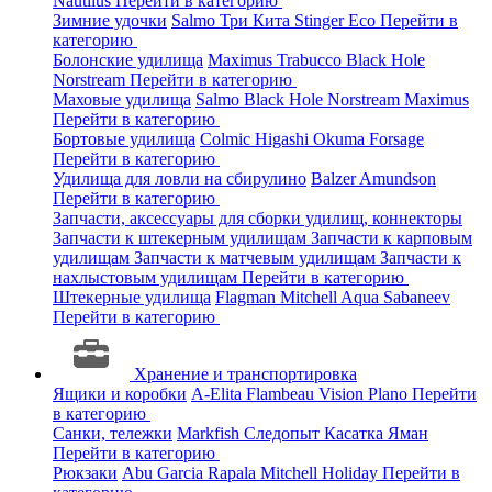
Nautilus
Перейти в категорию
Зимние удочки
Salmo
Три Кита
Stinger
Eco
Перейти в
категорию
Болонские удилища
Maximus
Trabucco
Black Hole
Norstream
Перейти в категорию
Маховые удилища
Salmo
Black Hole
Norstream
Maximus
Перейти в категорию
Бортовые удилища
Colmic
Higashi
Okuma
Forsage
Перейти в категорию
Удилища для ловли на сбирулино
Balzer
Amundson
Перейти в категорию
Запчасти, аксессуары для сборки удилищ, коннекторы
Запчасти к штекерным удилищам
Запчасти к карповым
удилищам
Запчасти к матчевым удилищам
Запчасти к
нахлыстовым удилищам
Перейти в категорию
Штекерные удилища
Flagman
Mitchell
Aqua
Sabaneev
Перейти в категорию
Хранение и транспортировка
Ящики и коробки
A-Elita
Flambeau
Vision
Plano
Перейти
в категорию
Санки, тележки
Markfish
Следопыт
Касатка
Яман
Перейти в категорию
Рюкзаки
Abu Garcia
Rapala
Mitchell
Holiday
Перейти в