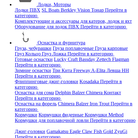
Лодки, Моторы
Лодки ПВХ
SL Boats
Berkley
Vision
Тонар
Перейти в
категорию
Комплектующие и аксессуары для катеров, лодок и яхт
Оборудование для лодок ПВХ
Перейти в категорию
Оснастка и фурнитура
Груза, чебурашки
Груза поплавочные
Груза карповые
Груз Кольцо
Груз Ложка
Перейти в категорию
Готовые оснастки
Lucky Craft
Bassday
Zettech
Flagman
Перейти в категорию
Зимние оснастки
Три Кита
Freeway
A-Elita
Левша НН
Перейти в категорию
Флиппинговые джиг-головки
Kosadaka
Перейти в
категорию
Оснастка для сома
Delphin
Balzer
Chimera
Контакт
Перейти в категорию
Оснастка на форель
Chimera
Balzer
Iron Trout
Перейти в
категорию
Кормушки
Кормушки фидерные
Кормушки Method
Кормушки для поплавочной ловли
Перейти в категорию
Джиг-головки
Gamakatsu
Eagle Claw
Fish Gold
ZyuGi
Перейти в категорию