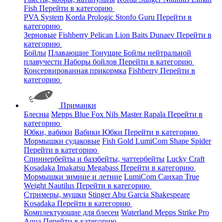
Fish
Перейти в категорию
PVA System
Korda
Prologic
Stonfo
Guru
Перейти в
категорию
Зерновые
Fishberry
Pelican
Lion Baits
Dunaev
Перейти в
категорию
Бойлы
Плавающие
Тонущие
Бойлы нейтральной
плавучести
Наборы бойлов
Перейти в категорию
Консервированная прикормка
Fishberry
Перейти в
категорию
Приманки
Блесны
Mepps
Blue Fox
Nils Master
Rapala
Перейти в
категорию
Юбки, вабики
Вабики
Юбки
Перейти в категорию
Мормышки судаковые
Fish Gold
LumiCom
Shape
Spider
Перейти в категорию
Спиннербейты и баззбейты, чаттербейты
Lucky Craft
Kosadaka
Imakatsu
Megabass
Перейти в категорию
Мормышки зимние и летние
LumiCom
Санхар
True
Weight
Nautilus
Перейти в категорию
Стримеры, мушки
Stinger
Abu Garcia
Shakespeare
Kosadaka
Перейти в категорию
Комплектующие для блесен
Waterland
Mepps
Strike Pro
Aqua
Перейти в категорию