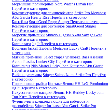
Мормышки полимерные
Nord Water's
Liman Fish
Перейти в категорию
Комплектующие для спиннербейтов
Strike Pro
Megabass
Abu Garcia
Hearty Rise
Перейти в категорию
Бактейлы
SnastiGood
Frapp
Stinger
Перейти в категорию
Комплектующие для бактейлов
SnastiGood
Stinger
Перейти в категорию
Морские приманки
Mikado
Higashi
Akara
Savage Gear
Перейти в категорию
Баланслаги
Jig It
Перейти в категорию
Воблеры
Jackall
Zipbaits
Megabass
Lucky Craft
Перейти в
категорию
Мягкие приманки
Select старая упаковка
Bass Assassin
Action Plastics
Lunker City
Перейти в категорию
Балансиры
Nils Master
Lucky John
Kuusamo
Abu Garcia
Перейти в категорию
Вибы и раттлины
Stinger
Salmo
Izumi
Strike Pro
Перейти
в категорию
Поролоновые рыбки
Контакт
Левша НН
LeX Porolonium
Jig It
Перейти в категорию
Искусственные насадки
Левша-НН
Berkley
Lucky John
Три Кита
Перейти в категорию
Фурнитура и комплектующие для воблеров и
джеркбейтов
Stinger
Imakatsu
Abu Garcia
Strike Pro