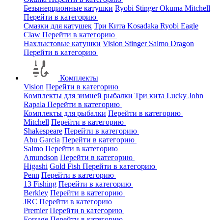
Безынерционные катушки
Ryobi
Stinger
Okuma
Mitchell
Перейти в категорию
Смазки для катушек
Три Кита
Kosadaka
Ryobi
Eagle
Claw
Перейти в категорию
Нахлыстовые катушки
Vision
Stinger
Salmo
Dragon
Перейти в категорию
Комплекты
Vision
Перейти в категорию
Комплекты для зимней рыбалки
Три кита
Lucky John
Rapala
Перейти в категорию
Комплекты для рыбалки
Перейти в категорию
Mitchell
Перейти в категорию
Shakespeare
Перейти в категорию
Abu Garcia
Перейти в категорию
Salmo
Перейти в категорию
Amundson
Перейти в категорию
Higashi
Gold Fish
Перейти в категорию
Penn
Перейти в категорию
13 Fishing
Перейти в категорию
Berkley
Перейти в категорию
JRC
Перейти в категорию
Premier
Перейти в категорию
Forsage
Перейти в категорию