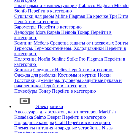
категорию
Платформы и комплектующие
Trabucco
Flagman
Mikado
Stonfo
Перейти в категорию
Сушилки для рыбы
Mifine
Flagman
На крючке
Три Кита
Перейти в категорию
Барометры
Перейти в категорию
Ледобуры
Mora
Rapala
Heinola
Тонар
Перейти в
категорию
Кемпинг
Мебель
Средства защиты от насекомых
Зонты
Термосы, Термоконтейнеры, Холодильники
Перейти в
категорию
Полотенца
Norfin
Sunline
Strike Pro
Flagman
Перейти в
категорию
Бинокли
Следопыт
Helios
Перейти в категорию
Одежда для рыбалки
Костюмы и куртки
Носки
Толстовки, джемперы, пуловеры
Защитные рукава и
наколенники
Перейти в категорию
Почвобуры
Тонар
Перейти в категорию
Электроника
Аксессуары для эхолотов, картплоттеров
Markfish
Kosadaka
Salmo
Deeper
Перейти в категорию
Подводные камеры
Craft
Перейти в категорию
Элементы питания и зарядные устройства
Nisus