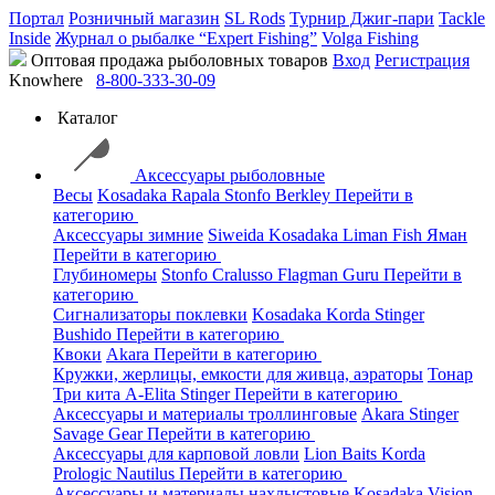
Портал
Розничный магазин
SL Rods
Турнир Джиг-пари
Tackle
Inside
Журнал о рыбалке “Expert Fishing”
Volga Fishing
Оптовая продажа рыболовных товаров
Вход
Регистрация
Knowhere
8-800-333-30-09
Каталог
Аксессуары рыболовные
Весы
Kosadaka
Rapala
Stonfo
Berkley
Перейти в
категорию
Аксессуары зимние
Siweida
Kosadaka
Liman Fish
Яман
Перейти в категорию
Глубиномеры
Stonfo
Cralusso
Flagman
Guru
Перейти в
категорию
Сигнализаторы поклевки
Kosadaka
Korda
Stinger
Bushido
Перейти в категорию
Квоки
Akara
Перейти в категорию
Кружки, жерлицы, емкости для живца, аэраторы
Тонар
Три кита
A-Elita
Stinger
Перейти в категорию
Аксессуары и материалы троллинговые
Akara
Stinger
Savage Gear
Перейти в категорию
Аксессуары для карповой ловли
Lion Baits
Korda
Prologic
Nautilus
Перейти в категорию
Аксессуары и материалы нахлыстовые
Kosadaka
Vision