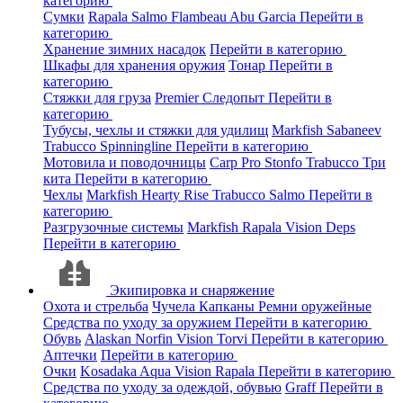
категорию
Сумки
Rapala
Salmo
Flambeau
Abu Garcia
Перейти в
категорию
Хранение зимних насадок
Перейти в категорию
Шкафы для хранения оружия
Тонар
Перейти в
категорию
Стяжки для груза
Premier
Следопыт
Перейти в
категорию
Тубусы, чехлы и стяжки для удилищ
Markfish
Sabaneev
Trabucco
Spinningline
Перейти в категорию
Мотовила и поводочницы
Carp Pro
Stonfo
Trabucco
Три
кита
Перейти в категорию
Чехлы
Markfish
Hearty Rise
Trabucco
Salmo
Перейти в
категорию
Разгрузочные системы
Markfish
Rapala
Vision
Deps
Перейти в категорию
Экипировка и снаряжение
Охота и стрельба
Чучела
Капканы
Ремни оружейные
Средства по уходу за оружием
Перейти в категорию
Обувь
Alaskan
Norfin
Vision
Torvi
Перейти в категорию
Аптечки
Перейти в категорию
Очки
Kosadaka
Aqua
Vision
Rapala
Перейти в категорию
Средства по уходу за одеждой, обувью
Graff
Перейти в