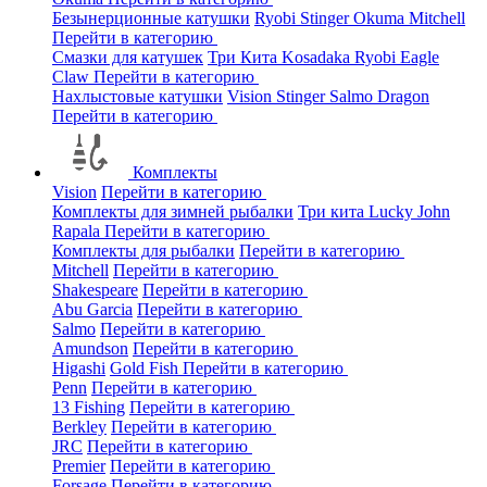
Безынерционные катушки
Ryobi
Stinger
Okuma
Mitchell
Перейти в категорию
Смазки для катушек
Три Кита
Kosadaka
Ryobi
Eagle
Claw
Перейти в категорию
Нахлыстовые катушки
Vision
Stinger
Salmo
Dragon
Перейти в категорию
Комплекты
Vision
Перейти в категорию
Комплекты для зимней рыбалки
Три кита
Lucky John
Rapala
Перейти в категорию
Комплекты для рыбалки
Перейти в категорию
Mitchell
Перейти в категорию
Shakespeare
Перейти в категорию
Abu Garcia
Перейти в категорию
Salmo
Перейти в категорию
Amundson
Перейти в категорию
Higashi
Gold Fish
Перейти в категорию
Penn
Перейти в категорию
13 Fishing
Перейти в категорию
Berkley
Перейти в категорию
JRC
Перейти в категорию
Premier
Перейти в категорию
Forsage
Перейти в категорию