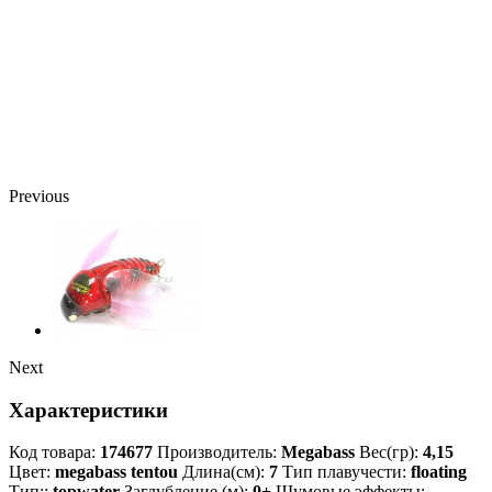
Previous
Next
Характеристики
Код товара:
174677
Производитель:
Megabass
Вес(гр):
4,15
Цвет:
megabass tentou
Длина(см):
7
Тип плавучести:
floating
Тип::
topwater
Заглубление (м):
0+
Шумовые эффекты: