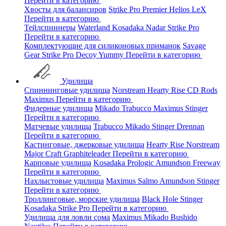
Перейти в категорию
Хвосты для балансиров
Strike Pro
Premier
Helios
LeX
Перейти в категорию
Тейлспиннеры
Waterland
Kosadaka
Nadar
Strike Pro
Перейти в категорию
Комплектующие для силиконовых приманок
Savage
Gear
Strike Pro
Decoy
Yummy
Перейти в категорию
Удилища
Спиннинговые удилища
Norstream
Hearty Rise
CD Rods
Maximus
Перейти в категорию
Фидерные удилища
Mikado
Trabucco
Maximus
Stinger
Перейти в категорию
Матчевые удилища
Trabucco
Mikado
Stinger
Drennan
Перейти в категорию
Кастинговые, джерковые удилища
Hearty Rise
Norstream
Major Craft
Graphiteleader
Перейти в категорию
Карповые удилища
Kosadaka
Prologic
Amundson
Freeway
Перейти в категорию
Нахлыстовые удилища
Maximus
Salmo
Amundson
Stinger
Перейти в категорию
Троллинговые, морские удилища
Black Hole
Stinger
Kosadaka
Strike Pro
Перейти в категорию
Удилища для ловли сома
Maximus
Mikado
Bushido