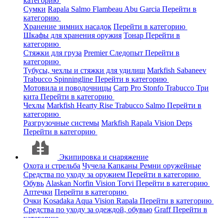
категорию
Сумки
Rapala
Salmo
Flambeau
Abu Garcia
Перейти в
категорию
Хранение зимних насадок
Перейти в категорию
Шкафы для хранения оружия
Тонар
Перейти в
категорию
Стяжки для груза
Premier
Следопыт
Перейти в
категорию
Тубусы, чехлы и стяжки для удилищ
Markfish
Sabaneev
Trabucco
Spinningline
Перейти в категорию
Мотовила и поводочницы
Carp Pro
Stonfo
Trabucco
Три
кита
Перейти в категорию
Чехлы
Markfish
Hearty Rise
Trabucco
Salmo
Перейти в
категорию
Разгрузочные системы
Markfish
Rapala
Vision
Deps
Перейти в категорию
Экипировка и снаряжение
Охота и стрельба
Чучела
Капканы
Ремни оружейные
Средства по уходу за оружием
Перейти в категорию
Обувь
Alaskan
Norfin
Vision
Torvi
Перейти в категорию
Аптечки
Перейти в категорию
Очки
Kosadaka
Aqua
Vision
Rapala
Перейти в категорию
Средства по уходу за одеждой, обувью
Graff
Перейти в