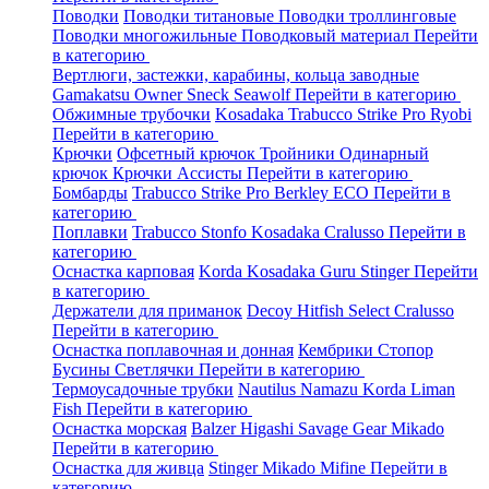
Поводки
Поводки титановые
Поводки троллинговые
Поводки многожильные
Поводковый материал
Перейти
в категорию
Вертлюги, застежки, карабины, кольца заводные
Gamakatsu
Owner
Sneck
Seawolf
Перейти в категорию
Обжимные трубочки
Kosadaka
Trabucco
Strike Pro
Ryobi
Перейти в категорию
Крючки
Офсетный крючок
Тройники
Одинарный
крючок
Крючки Ассисты
Перейти в категорию
Бомбарды
Trabucco
Strike Pro
Berkley
ECO
Перейти в
категорию
Поплавки
Trabucco
Stonfo
Kosadaka
Cralusso
Перейти в
категорию
Оснастка карповая
Korda
Kosadaka
Guru
Stinger
Перейти
в категорию
Держатели для приманок
Decoy
Hitfish
Select
Cralusso
Перейти в категорию
Оснастка поплавочная и донная
Кембрики
Стопор
Бусины
Светлячки
Перейти в категорию
Термоусадочные трубки
Nautilus
Namazu
Korda
Liman
Fish
Перейти в категорию
Оснастка морская
Balzer
Higashi
Savage Gear
Mikado
Перейти в категорию
Оснастка для живца
Stinger
Mikado
Mifine
Перейти в
категорию