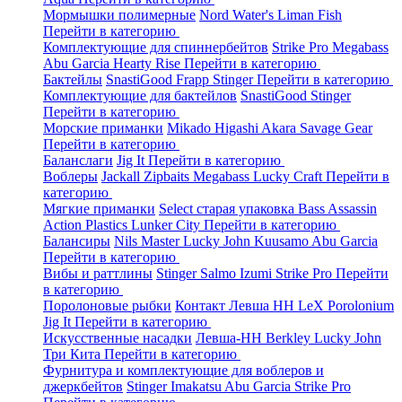
Мормышки полимерные
Nord Water's
Liman Fish
Перейти в категорию
Комплектующие для спиннербейтов
Strike Pro
Megabass
Abu Garcia
Hearty Rise
Перейти в категорию
Бактейлы
SnastiGood
Frapp
Stinger
Перейти в категорию
Комплектующие для бактейлов
SnastiGood
Stinger
Перейти в категорию
Морские приманки
Mikado
Higashi
Akara
Savage Gear
Перейти в категорию
Баланслаги
Jig It
Перейти в категорию
Воблеры
Jackall
Zipbaits
Megabass
Lucky Craft
Перейти в
категорию
Мягкие приманки
Select старая упаковка
Bass Assassin
Action Plastics
Lunker City
Перейти в категорию
Балансиры
Nils Master
Lucky John
Kuusamo
Abu Garcia
Перейти в категорию
Вибы и раттлины
Stinger
Salmo
Izumi
Strike Pro
Перейти
в категорию
Поролоновые рыбки
Контакт
Левша НН
LeX Porolonium
Jig It
Перейти в категорию
Искусственные насадки
Левша-НН
Berkley
Lucky John
Три Кита
Перейти в категорию
Фурнитура и комплектующие для воблеров и
джеркбейтов
Stinger
Imakatsu
Abu Garcia
Strike Pro