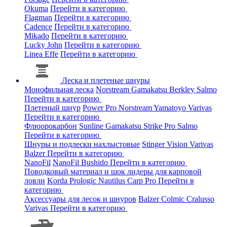
Okuma
Перейти в категорию
Flagman
Перейти в категорию
Cadence
Перейти в категорию
Mikado
Перейти в категорию
Lucky John
Перейти в категорию
Linea Effe
Перейти в категорию
Леска и плетеные шнуры
Монофильная леска
Norstream
Gamakatsu
Berkley
Salmo
Перейти в категорию
Плетеный шнур
Power Pro
Norstream
Yamatoyo
Varivas
Перейти в категорию
Флюорокарбон
Sunline
Gamakatsu
Strike Pro
Salmo
Перейти в категорию
Шнуры и подлески нахлыстовые
Stinger
Vision
Varivas
Balzer
Перейти в категорию
NanoFil
NanoFil
Bushido
Перейти в категорию
Поводковый материал и шок лидеры для карповой
ловли
Korda
Prologic
Nautilus
Carp Pro
Перейти в
категорию
Аксессуары для лесок и шнуров
Balzer
Colmic
Cralusso
Varivas
Перейти в категорию