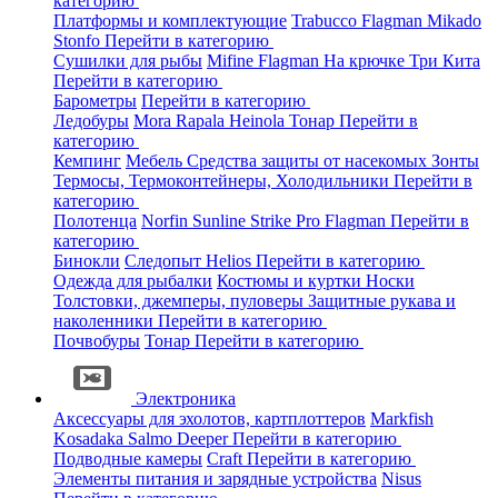
категорию
Платформы и комплектующие
Trabucco
Flagman
Mikado
Stonfo
Перейти в категорию
Сушилки для рыбы
Mifine
Flagman
На крючке
Три Кита
Перейти в категорию
Барометры
Перейти в категорию
Ледобуры
Mora
Rapala
Heinola
Тонар
Перейти в
категорию
Кемпинг
Мебель
Средства защиты от насекомых
Зонты
Термосы, Термоконтейнеры, Холодильники
Перейти в
категорию
Полотенца
Norfin
Sunline
Strike Pro
Flagman
Перейти в
категорию
Бинокли
Следопыт
Helios
Перейти в категорию
Одежда для рыбалки
Костюмы и куртки
Носки
Толстовки, джемперы, пуловеры
Защитные рукава и
наколенники
Перейти в категорию
Почвобуры
Тонар
Перейти в категорию
Электроника
Аксессуары для эхолотов, картплоттеров
Markfish
Kosadaka
Salmo
Deeper
Перейти в категорию
Подводные камеры
Craft
Перейти в категорию
Элементы питания и зарядные устройства
Nisus