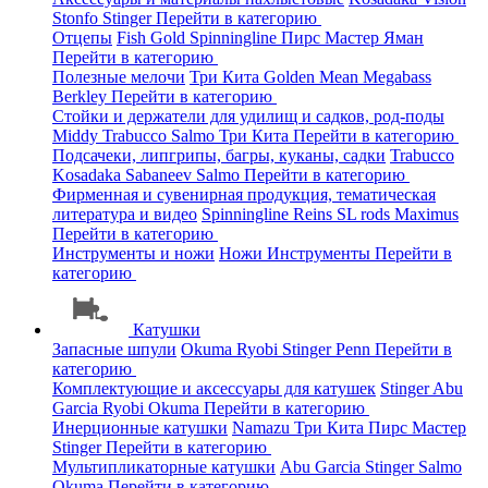
Stonfo
Stinger
Перейти в категорию
Отцепы
Fish Gold
Spinningline
Пирс Мастер
Яман
Перейти в категорию
Полезные мелочи
Три Кита
Golden Mean
Megabass
Berkley
Перейти в категорию
Стойки и держатели для удилищ и садков, род-поды
Middy
Trabucco
Salmo
Три Кита
Перейти в категорию
Подсачеки, липгрипы, багры, куканы, садки
Trabucco
Kosadaka
Sabaneev
Salmo
Перейти в категорию
Фирменная и сувенирная продукция, тематическая
литература и видео
Spinningline
Reins
SL rods
Maximus
Перейти в категорию
Инструменты и ножи
Ножи
Инструменты
Перейти в
категорию
Катушки
Запасные шпули
Okuma
Ryobi
Stinger
Penn
Перейти в
категорию
Комплектующие и аксессуары для катушек
Stinger
Abu
Garcia
Ryobi
Okuma
Перейти в категорию
Инерционные катушки
Namazu
Три Кита
Пирс Мастер
Stinger
Перейти в категорию
Мультипликаторные катушки
Abu Garcia
Stinger
Salmo
Okuma
Перейти в категорию