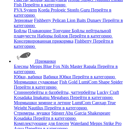
Fish
Перейти в категорию
PVA System
Korda
Prologic
Stonfo
Guru
Перейти в
категорию
Зерновые
Fishberry
Pelican
Lion Baits
Dunaev
Перейти в
категорию
Бойлы
Плавающие
Тонущие
Бойлы нейтральной
плавучести
Наборы бойлов
Перейти в категорию
Консервированная прикормка
Fishberry
Перейти в
категорию
Приманки
Блесны
Mepps
Blue Fox
Nils Master
Rapala
Перейти в
категорию
Юбки, вабики
Вабики
Юбки
Перейти в категорию
Мормышки судаковые
Fish Gold
LumiCom
Shape
Spider
Перейти в категорию
Спиннербейты и баззбейты, чаттербейты
Lucky Craft
Kosadaka
Imakatsu
Megabass
Перейти в категорию
Мормышки зимние и летние
LumiCom
Санхар
True
Weight
Nautilus
Перейти в категорию
Стримеры, мушки
Stinger
Abu Garcia
Shakespeare
Kosadaka
Перейти в категорию
Комплектующие для блесен
Waterland
Mepps
Strike Pro
Aqua
Перейти в категорию