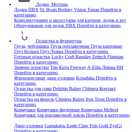
Лодки, Моторы
Лодки ПВХ
SL Boats
Berkley
Vision
Тонар
Перейти в
категорию
Комплектующие и аксессуары для катеров, лодок и яхт
Оборудование для лодок ПВХ
Перейти в категорию
Оснастка и фурнитура
Груза, чебурашки
Груза поплавочные
Груза карповые
Груз Кольцо
Груз Ложка
Перейти в категорию
Готовые оснастки
Lucky Craft
Bassday
Zettech
Flagman
Перейти в категорию
Зимние оснастки
Три Кита
Freeway
A-Elita
Левша НН
Перейти в категорию
Флиппинговые джиг-головки
Kosadaka
Перейти в
категорию
Оснастка для сома
Delphin
Balzer
Chimera
Контакт
Перейти в категорию
Оснастка на форель
Chimera
Balzer
Iron Trout
Перейти в
категорию
Кормушки
Кормушки фидерные
Кормушки Method
Кормушки для поплавочной ловли
Перейти в категорию
Джиг-головки
Gamakatsu
Eagle Claw
Fish Gold
ZyuGi
Перейти в категорию