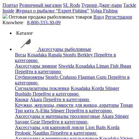
Портал
Розничный магазин
SL Rods
Турнир Джиг-пари
Tackle
Inside
Журнал о рыбалке “Expert Fishing”
Volga Fishing
Оптовая продажа рыболовных товаров
Вход
Регистрация
Knowhere
8-800-333-30-09
Каталог
Аксессуары рыболовные
Весы
Kosadaka
Rapala
Stonfo
Berkley
Перейти в
категорию
Аксессуары зимние
Siweida
Kosadaka
Liman Fish
Яман
Перейти в категорию
Глубиномеры
Stonfo
Cralusso
Flagman
Guru
Перейти в
категорию
Сигнализаторы поклевки
Kosadaka
Korda
Stinger
Bushido
Перейти в категорию
Квоки
Akara
Перейти в категорию
Кружки, жерлицы, емкости для живца, аэраторы
Тонар
Три кита
A-Elita
Stinger
Перейти в категорию
Аксессуары и материалы троллинговые
Akara
Stinger
Savage Gear
Перейти в категорию
Аксессуары для карповой ловли
Lion Baits
Korda
Prologic
Nautilus
Перейти в категорию
Аксессуары и материалы нахлыстовые
Kosadaka
Vision