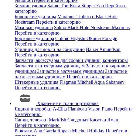
Nautilus
Перейти в категорию
Зимние удочки
Salmo
Три Кита
Stinger
Eco
Перейти в
категорию
Болонские удилища
Maximus
Trabucco
Black Hole
Norstream
Перейти в категорию
Маховые удилища
Salmo
Black Hole
Norstream
Maximus
Перейти в категорию
Бортовые удилища
Colmic
Higashi
Okuma
Forsage
Перейти в категорию
Удилища для ловли на сбирулино
Balzer
Amundson
Перейти в категорию
Запчасти, аксессуары для сборки удилищ, коннекторы
Запчасти к штекерным удилищам
Запчасти к карповым
удилищам
Запчасти к матчевым удилищам
Запчасти к
нахлыстовым удилищам
Перейти в категорию
Штекерные удилища
Flagman
Mitchell
Aqua
Sabaneev
Перейти в категорию
Хранение и транспортировка
Ящики и коробки
A-Elita
Flambeau
Vision
Plano
Перейти
в категорию
Санки, тележки
Markfish
Следопыт
Касатка
Яман
Перейти в категорию
Рюкзаки
Abu Garcia
Rapala
Mitchell
Holiday
Перейти в