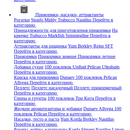
Прикормки, насадки, аттрактанты
Рогатки
Stonfo
Middy
Trabucco
Nautilus
Перейти в
категорию
Принадлежности для приготовления прикормки
На
крючке
Trabucco
Markfish
Spinningline
Перейти в
категорию
Аттрактанты для хищника
Yum
Berkley
Reins
SFT
Перейти в категорию
Прикормки
Прикормки зимние
Прикормки летние
Перейти в категорию
Добавки сухие
100 поклевок
Unibait
Pelican
Ultrabaits
Перейти в категорию
Краска для прикормки
Dunaev
100 поклевок
Pelican
Allvega
Перейти в категорию
Пеллетс
Пеллетс насадочный
Пеллетс прикормочный
Перейти в категорию
Глины и грунты
100 поклевок
Три Кита
Перейти в
категорию
Жидкие ароматизаторы и добавки
Dunaev
Allvega
100
поклевок
Pelican
Перейти в категорию
Насадки, тесто и паста
Yum
Korda
Berkley
Nautilus
Перейти в категорию
Ракеты, кобры, катапульты
Korda
Stinger
Nautilus
Liman