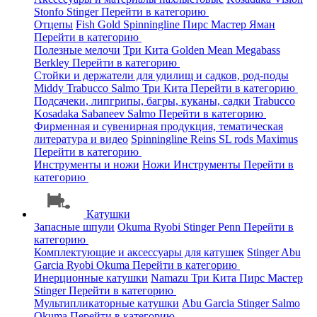
Stonfo
Stinger
Перейти в категорию
Отцепы
Fish Gold
Spinningline
Пирс Мастер
Яман
Перейти в категорию
Полезные мелочи
Три Кита
Golden Mean
Megabass
Berkley
Перейти в категорию
Стойки и держатели для удилищ и садков, род-поды
Middy
Trabucco
Salmo
Три Кита
Перейти в категорию
Подсачеки, липгрипы, багры, куканы, садки
Trabucco
Kosadaka
Sabaneev
Salmo
Перейти в категорию
Фирменная и сувенирная продукция, тематическая
литература и видео
Spinningline
Reins
SL rods
Maximus
Перейти в категорию
Инструменты и ножи
Ножи
Инструменты
Перейти в
категорию
Катушки
Запасные шпули
Okuma
Ryobi
Stinger
Penn
Перейти в
категорию
Комплектующие и аксессуары для катушек
Stinger
Abu
Garcia
Ryobi
Okuma
Перейти в категорию
Инерционные катушки
Namazu
Три Кита
Пирс Мастер
Stinger
Перейти в категорию
Мультипликаторные катушки
Abu Garcia
Stinger
Salmo
Okuma
Перейти в категорию