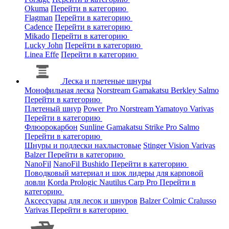
Okuma
Перейти в категорию
Flagman
Перейти в категорию
Cadence
Перейти в категорию
Mikado
Перейти в категорию
Lucky John
Перейти в категорию
Linea Effe
Перейти в категорию
Леска и плетеные шнуры
Монофильная леска
Norstream
Gamakatsu
Berkley
Salmo
Перейти в категорию
Плетеный шнур
Power Pro
Norstream
Yamatoyo
Varivas
Перейти в категорию
Флюорокарбон
Sunline
Gamakatsu
Strike Pro
Salmo
Перейти в категорию
Шнуры и подлески нахлыстовые
Stinger
Vision
Varivas
Balzer
Перейти в категорию
NanoFil
NanoFil
Bushido
Перейти в категорию
Поводковый материал и шок лидеры для карповой
ловли
Korda
Prologic
Nautilus
Carp Pro
Перейти в
категорию
Аксессуары для лесок и шнуров
Balzer
Colmic
Cralusso
Varivas
Перейти в категорию