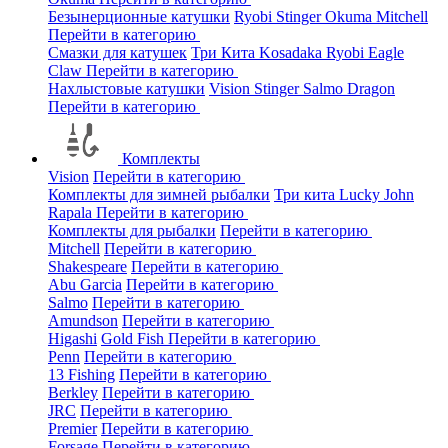
Безынерционные катушки
Ryobi
Stinger
Okuma
Mitchell
Перейти в категорию
Смазки для катушек
Три Кита
Kosadaka
Ryobi
Eagle
Claw
Перейти в категорию
Нахлыстовые катушки
Vision
Stinger
Salmo
Dragon
Перейти в категорию
Комплекты
Vision
Перейти в категорию
Комплекты для зимней рыбалки
Три кита
Lucky John
Rapala
Перейти в категорию
Комплекты для рыбалки
Перейти в категорию
Mitchell
Перейти в категорию
Shakespeare
Перейти в категорию
Abu Garcia
Перейти в категорию
Salmo
Перейти в категорию
Amundson
Перейти в категорию
Higashi
Gold Fish
Перейти в категорию
Penn
Перейти в категорию
13 Fishing
Перейти в категорию
Berkley
Перейти в категорию
JRC
Перейти в категорию
Premier
Перейти в категорию
Forsage
Перейти в категорию