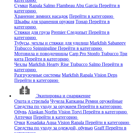
категорию
Сумки
Rapala
Salmo
Flambeau
Abu Garcia
Перейти в
категорию
Хранение зимних насадок
Перейти в категорию
Шкафы для хранения оружия
Тонар
Перейти в
категорию
Стяжки для груза
Premier
Следопыт
Перейти в
категорию
Тубусы, чехлы и стяжки для удилищ
Markfish
Sabaneev
Trabucco
Spinningline
Перейти в категорию
Мотовила и поводочницы
Carp Pro
Stonfo
Trabucco
Три
кита
Перейти в категорию
Чехлы
Markfish
Hearty Rise
Trabucco
Salmo
Перейти в
категорию
Разгрузочные системы
Markfish
Rapala
Vision
Deps
Перейти в категорию
Экипировка и снаряжение
Охота и стрельба
Чучела
Капканы
Ремни оружейные
Средства по уходу за оружием
Перейти в категорию
Обувь
Alaskan
Norfin
Vision
Torvi
Перейти в категорию
Аптечки
Перейти в категорию
Очки
Kosadaka
Aqua
Vision
Rapala
Перейти в категорию
Средства по уходу за одеждой, обувью
Graff
Перейти в