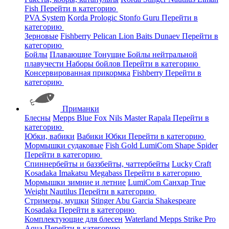
Fish
Перейти в категорию
PVA System
Korda
Prologic
Stonfo
Guru
Перейти в
категорию
Зерновые
Fishberry
Pelican
Lion Baits
Dunaev
Перейти в
категорию
Бойлы
Плавающие
Тонущие
Бойлы нейтральной
плавучести
Наборы бойлов
Перейти в категорию
Консервированная прикормка
Fishberry
Перейти в
категорию
Приманки
Блесны
Mepps
Blue Fox
Nils Master
Rapala
Перейти в
категорию
Юбки, вабики
Вабики
Юбки
Перейти в категорию
Мормышки судаковые
Fish Gold
LumiCom
Shape
Spider
Перейти в категорию
Спиннербейты и баззбейты, чаттербейты
Lucky Craft
Kosadaka
Imakatsu
Megabass
Перейти в категорию
Мормышки зимние и летние
LumiCom
Санхар
True
Weight
Nautilus
Перейти в категорию
Стримеры, мушки
Stinger
Abu Garcia
Shakespeare
Kosadaka
Перейти в категорию
Комплектующие для блесен
Waterland
Mepps
Strike Pro
Aqua
Перейти в категорию