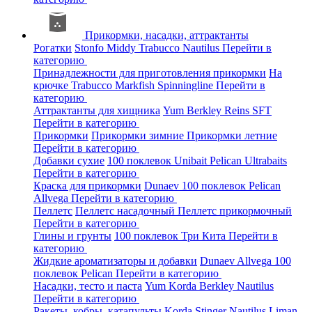
Прикормки, насадки, аттрактанты
Рогатки
Stonfo
Middy
Trabucco
Nautilus
Перейти в
категорию
Принадлежности для приготовления прикормки
На
крючке
Trabucco
Markfish
Spinningline
Перейти в
категорию
Аттрактанты для хищника
Yum
Berkley
Reins
SFT
Перейти в категорию
Прикормки
Прикормки зимние
Прикормки летние
Перейти в категорию
Добавки сухие
100 поклевок
Unibait
Pelican
Ultrabaits
Перейти в категорию
Краска для прикормки
Dunaev
100 поклевок
Pelican
Allvega
Перейти в категорию
Пеллетс
Пеллетс насадочный
Пеллетс прикормочный
Перейти в категорию
Глины и грунты
100 поклевок
Три Кита
Перейти в
категорию
Жидкие ароматизаторы и добавки
Dunaev
Allvega
100
поклевок
Pelican
Перейти в категорию
Насадки, тесто и паста
Yum
Korda
Berkley
Nautilus
Перейти в категорию
Ракеты, кобры, катапульты
Korda
Stinger
Nautilus
Liman