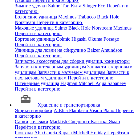
Nautilus
Перейти в категорию
Зимние удочки
Salmo
Три Кита
Stinger
Eco
Перейти в
категорию
Болонские удилища
Maximus
Trabucco
Black Hole
Norstream
Перейти в категорию
Маховые удилища
Salmo
Black Hole
Norstream
Maximus
Перейти в категорию
Бортовые удилища
Colmic
Higashi
Okuma
Forsage
Перейти в категорию
Удилища для ловли на сбирулино
Balzer
Amundson
Перейти в категорию
Запчасти, аксессуары для сборки удилищ, коннекторы
Запчасти к штекерным удилищам
Запчасти к карповым
удилищам
Запчасти к матчевым удилищам
Запчасти к
нахлыстовым удилищам
Перейти в категорию
Штекерные удилища
Flagman
Mitchell
Aqua
Sabaneev
Перейти в категорию
Хранение и транспортировка
Ящики и коробки
A-Elita
Flambeau
Vision
Plano
Перейти
в категорию
Санки, тележки
Markfish
Следопыт
Касатка
Яман
Перейти в категорию
Рюкзаки
Abu Garcia
Rapala
Mitchell
Holiday
Перейти в