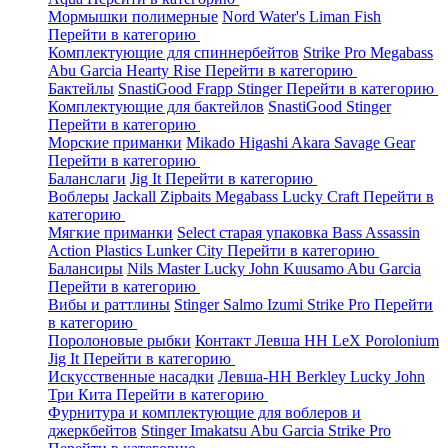
Мормышки полимерные
Nord Water's
Liman Fish
Перейти в категорию
Комплектующие для спиннербейтов
Strike Pro
Megabass
Abu Garcia
Hearty Rise
Перейти в категорию
Бактейлы
SnastiGood
Frapp
Stinger
Перейти в категорию
Комплектующие для бактейлов
SnastiGood
Stinger
Перейти в категорию
Морские приманки
Mikado
Higashi
Akara
Savage Gear
Перейти в категорию
Баланслаги
Jig It
Перейти в категорию
Воблеры
Jackall
Zipbaits
Megabass
Lucky Craft
Перейти в
категорию
Мягкие приманки
Select старая упаковка
Bass Assassin
Action Plastics
Lunker City
Перейти в категорию
Балансиры
Nils Master
Lucky John
Kuusamo
Abu Garcia
Перейти в категорию
Вибы и раттлины
Stinger
Salmo
Izumi
Strike Pro
Перейти
в категорию
Поролоновые рыбки
Контакт
Левша НН
LeX Porolonium
Jig It
Перейти в категорию
Искусственные насадки
Левша-НН
Berkley
Lucky John
Три Кита
Перейти в категорию
Фурнитура и комплектующие для воблеров и
джеркбейтов
Stinger
Imakatsu
Abu Garcia
Strike Pro