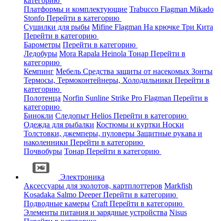
категорию
Платформы и комплектующие
Trabucco
Flagman
Mikado
Stonfo
Перейти в категорию
Сушилки для рыбы
Mifine
Flagman
На крючке
Три Кита
Перейти в категорию
Барометры
Перейти в категорию
Ледобуры
Mora
Rapala
Heinola
Тонар
Перейти в
категорию
Кемпинг
Мебель
Средства защиты от насекомых
Зонты
Термосы, Термоконтейнеры, Холодильники
Перейти в
категорию
Полотенца
Norfin
Sunline
Strike Pro
Flagman
Перейти в
категорию
Бинокли
Следопыт
Helios
Перейти в категорию
Одежда для рыбалки
Костюмы и куртки
Носки
Толстовки, джемперы, пуловеры
Защитные рукава и
наколенники
Перейти в категорию
Почвобуры
Тонар
Перейти в категорию
Электроника
Аксессуары для эхолотов, картплоттеров
Markfish
Kosadaka
Salmo
Deeper
Перейти в категорию
Подводные камеры
Craft
Перейти в категорию
Элементы питания и зарядные устройства
Nisus