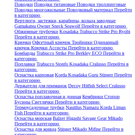
Поводки
Поводки титановые
Поводки троллинговые
Поводки многожильные
Поводковый материал
Перейти
в категорию
Вертлюги, застежки, карабины, кольца заводные
Gamakatsu
Owner
Sneck
Seawolf
Перейти в категорию
Обжимные трубочки
Kosadaka
Trabucco
Strike Pro
Ryobi
Перейти в категорию
Крючки
Офсетный крючок
Тройники
Одинарный
крючок
Крючки Ассисты
Перейти в категорию
Бомбарды
Trabucco
Strike Pro
Berkley
ECO
Перейти в
категорию
Поплавки
Trabucco
Stonfo
Kosadaka
Cralusso
Перейти в
категорию
Оснастка карповая
Korda
Kosadaka
Guru
Stinger
Перейти
в категорию
Держатели для приманок
Decoy
Hitfish
Select
Cralusso
Перейти в категорию
Оснастка поплавочная и донная
Кембрики
Стопор
Бусины
Светлячки
Перейти в категорию
Термоусадочные трубки
Nautilus
Namazu
Korda
Liman
Fish
Перейти в категорию
Оснастка морская
Balzer
Higashi
Savage Gear
Mikado
Перейти в категорию
Оснастка для живца
Stinger
Mikado
Mifine
Перейти в
категорию