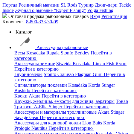
Портал
Розничный магазин
SL Rods
Турнир Джиг-пари
Tackle
Inside
Журнал о рыбалке “Expert Fishing”
Volga Fishing
Оптовая продажа рыболовных товаров
Вход
Регистрация
Knowhere
8-800-333-30-09
Каталог
Аксессуары рыболовные
Весы
Kosadaka
Rapala
Stonfo
Berkley
Перейти в
категорию
Аксессуары зимние
Siweida
Kosadaka
Liman Fish
Яман
Перейти в категорию
Глубиномеры
Stonfo
Cralusso
Flagman
Guru
Перейти в
категорию
Сигнализаторы поклевки
Kosadaka
Korda
Stinger
Bushido
Перейти в категорию
Квоки
Akara
Перейти в категорию
Кружки, жерлицы, емкости для живца, аэраторы
Тонар
Три кита
A-Elita
Stinger
Перейти в категорию
Аксессуары и материалы троллинговые
Akara
Stinger
Savage Gear
Перейти в категорию
Аксессуары для карповой ловли
Lion Baits
Korda
Prologic
Nautilus
Перейти в категорию
Аксессуары и материалы нахлыстовые
Kosadaka
Vision