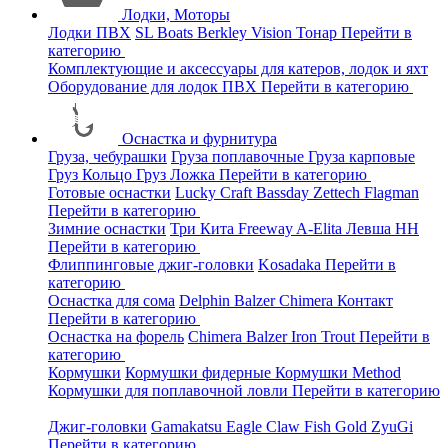
Лодки, Моторы
Лодки ПВХ
SL Boats
Berkley
Vision
Тонар
Перейти в
категорию
Комплектующие и аксессуары для катеров, лодок и яхт
Оборудование для лодок ПВХ
Перейти в категорию
Оснастка и фурнитура
Груза, чебурашки
Груза поплавочные
Груза карповые
Груз Кольцо
Груз Ложка
Перейти в категорию
Готовые оснастки
Lucky Craft
Bassday
Zettech
Flagman
Перейти в категорию
Зимние оснастки
Три Кита
Freeway
A-Elita
Левша НН
Перейти в категорию
Флиппинговые джиг-головки
Kosadaka
Перейти в
категорию
Оснастка для сома
Delphin
Balzer
Chimera
Контакт
Перейти в категорию
Оснастка на форель
Chimera
Balzer
Iron Trout
Перейти в
категорию
Кормушки
Кормушки фидерные
Кормушки Method
Кормушки для поплавочной ловли
Перейти в категорию
Джиг-головки
Gamakatsu
Eagle Claw
Fish Gold
ZyuGi
Перейти в категорию