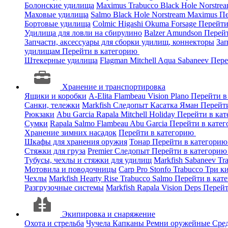
Болонские удилища
Maximus
Trabucco
Black Hole
Norstre
Маховые удилища
Salmo
Black Hole
Norstream
Maximus
Пе
Бортовые удилища
Colmic
Higashi
Okuma
Forsage
Перейти
Удилища для ловли на сбирулино
Balzer
Amundson
Перей
Запчасти, аксессуары для сборки удилищ, коннекторы
За
удилищам
Перейти в категорию
Штекерные удилища
Flagman
Mitchell
Aqua
Sabaneev
Пере
Хранение и транспортировка
Ящики и коробки
A-Elita
Flambeau
Vision
Plano
Перейти в
Санки, тележки
Markfish
Следопыт
Касатка
Яман
Перейт
Рюкзаки
Abu Garcia
Rapala
Mitchell
Holiday
Перейти в ка
Сумки
Rapala
Salmo
Flambeau
Abu Garcia
Перейти в кате
Хранение зимних насадок
Перейти в категорию
Шкафы для хранения оружия
Тонар
Перейти в категори
Стяжки для груза
Premier
Следопыт
Перейти в категори
Тубусы, чехлы и стяжки для удилищ
Markfish
Sabaneev
Tr
Мотовила и поводочницы
Carp Pro
Stonfo
Trabucco
Три к
Чехлы
Markfish
Hearty Rise
Trabucco
Salmo
Перейти в кат
Разгрузочные системы
Markfish
Rapala
Vision
Deps
Перейт
Экипировка и снаряжение
Охота и стрельба
Чучела
Капканы
Ремни оружейные
Сред