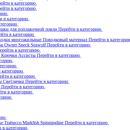
ейти в категорию
ейти в категорию
орию
и в категорию
атегорию
шки для поплавочной ловли
Перейти в категорию
ейти в категорию
одки многожильные
Поводковый материал
Перейти в категор
su
Owner
Sneck
Seawolf
Перейти в категорию
ерейти в категорию
к
Крючки Ассисты
Перейти в категорию
егорию
атегорию
в категорию
ейти в категорию
ны
Светлячки
Перейти в категорию
h
Перейти в категорию
йти в категорию
егорию
рию
ке
Trabucco
Markfish
Spinningline
Перейти в категорию
и в категорию