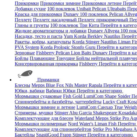
Прикормки
Прикормки зимние
Прикормки летние
Перей
Добавки сухие
100 поклевок
Unibait
Pelican
Ultrabaits
Пере
Краска для прикормки
Dunaev
100 поклевок
Pelican
Allve
Пеллетс
Пеллетс насадочный
Пеллетс прикормочный
Пер
Глины и грунты
100 поклевок
Три Кита
Перейти в катег
Жидкие ароматизаторы и добавки
Dunaev
Allvega
100 по
Насадки, тесто и паста
Yum
Korda
Berkley
Nautilus
Перейт
Ракеты, кобры, катапульты
Korda
Stinger
Nautilus
Liman Fi
PVA System
Korda
Prologic
Stonfo
Guru
Перейти в катего
Зерновые
Fishberry
Pelican
Lion Baits
Dunaev
Перейти в к
Бойлы
Плавающие
Тонущие
Бойлы нейтральной плавуче
Консервированная прикормка
Fishberry
Перейти в катег
Приманки
Блесны
Mepps
Blue Fox
Nils Master
Rapala
Перейти в кат
Юбки, вабики
Вабики
Юбки
Перейти в категорию
Мормышки судаковые
Fish Gold
LumiCom
Shape
Spider
Пе
Спиннербейты и баззбейты, чаттербейты
Lucky Craft
Kos
Мормышки зимние и летние
LumiCom
Санхар
True Weigh
Стримеры, мушки
Stinger
Abu Garcia
Shakespeare
Kosadak
Комплектующие для блесен
Waterland
Mepps
Strike Pro
Aq
Мормышки полимерные
Nord Water's
Liman Fish
Перейти
Комплектующие для спиннербейтов
Strike Pro
Megabass
A
Бактейлы
SnastiGood
Frapp
Stinger
Перейти в категорию