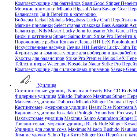
Комплектующие для бактейлов
SnastiGood
Stinger
Перейт
Морские приманки
Mikado
Higashi
Akara
Savage Gear
Пер
Баланслаги
Jig It
Перейти в категорию
Воблеры
Jackall
Zipbaits
Megabass
Lucky Craft
Перейти в 
Мягкие приманки
Select старая упаковка
Bass Assassin
Act
Балансиры
Nils Master
Lucky John
Kuusamo
Abu Garcia
Пе
Вибы и раттлины
Stinger
Salmo
Izumi
Strike Pro
Перейти в
Поролоновые рыбки
Контакт
Левша НН
LeX Porolonium
Искусственные насадки
Левша-НН
Berkley
Lucky John
Тр
Фурнитура и комплектующие для воблеров и джеркбейто
Хвосты для балансиров
Strike Pro
Premier
Helios
LeX
Пере
Тейлспиннеры
Waterland
Kosadaka
Nadar
Strike Pro
Перейт
Комплектующие для силиконовых приманок
Savage Gear
Удилища
Спиннинговые удилища
Norstream
Hearty Rise
CD Rods
M
Фидерные удилища
Mikado
Trabucco
Maximus
Stinger
Пере
Матчевые удилища
Trabucco
Mikado
Stinger
Drennan
Пере
Кастинговые, джерковые удилища
Hearty Rise
Norstream
M
Карповые удилища
Kosadaka
Prologic
Amundson
Freeway
Нахлыстовые удилища
Maximus
Salmo
Amundson
Stinger
П
Троллинговые, морские удилища
Black Hole
Stinger
Kosad
Удилища для ловли сома
Maximus
Mikado
Bushido
Nautilu
Зимние удочки
Salmo
Три Кита
Stinger
Eco
Перейти в ка