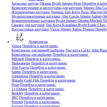
Запасные шпули
Okuma
Ryobi
Stinger
Penn
Перейти в кат
Комплектующие и аксессуары для катушек
Stinger
Abu Ga
Инерционные катушки
Namazu
Три Кита
Пирс Мастер
St
Мультипликаторные катушки
Abu Garcia
Stinger
Salmo
O
Безынерционные катушки
Ryobi
Stinger
Okuma
Mitchell
Пе
Смазки для катушек
Три Кита
Kosadaka
Ryobi
Eagle Claw
Нахлыстовые катушки
Vision
Stinger
Salmo
Dragon
Перейт
Комплекты
Vision
Перейти в категорию
Комплекты для зимней рыбалки
Три кита
Lucky John
Rap
Комплекты для рыбалки
Перейти в категорию
Mitchell
Перейти в категорию
Shakespeare
Перейти в категорию
Abu Garcia
Перейти в категорию
Salmo
Перейти в категорию
Amundson
Перейти в категорию
Higashi
Gold Fish
Перейти в категорию
Penn
Перейти в категорию
13 Fishing
Перейти в категорию
Berkley
Перейти в категорию
JRC
Перейти в категорию
Premier
Перейти в категорию
Forsage
Перейти в категорию