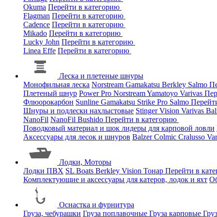
Okuma
Перейти в категорию
Flagman
Перейти в категорию
Cadence
Перейти в категорию
Mikado
Перейти в категорию
Lucky John
Перейти в категорию
Linea Effe
Перейти в категорию
Леска и плетеные шнуры
Монофильная леска
Norstream
Gamakatsu
Berkley
Salmo
Пе
Плетеный шнур
Power Pro
Norstream
Yamatoyo
Varivas
Пер
Флюорокарбон
Sunline
Gamakatsu
Strike Pro
Salmo
Перейт
Шнуры и подлески нахлыстовые
Stinger
Vision
Varivas
Bal
NanoFil
NanoFil
Bushido
Перейти в категорию
Поводковый материал и шок лидеры для карповой ловли
Аксессуары для лесок и шнуров
Balzer
Colmic
Cralusso
Va
Лодки, Моторы
Лодки ПВХ
SL Boats
Berkley
Vision
Тонар
Перейти в кат
Комплектующие и аксессуары для катеров, лодок и яхт
О
Оснастка и фурнитура
Груза, чебурашки
Груза поплавочные
Груза карповые
Гру