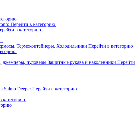
атегорию
tonfo
Перейти в категорию
ерейти в категорию
ию
ермосы, Термоконтейнеры, Холодильники
Перейти в категорию
тегорию
и, джемперы, пуловеры
Защитные рукава и наколенники
Перейти
ka
Salmo
Deeper
Перейти в категорию
в категорию
егорию