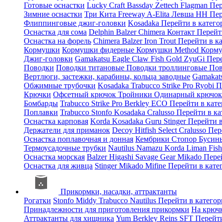
Готовые оснастки
Lucky Craft
Bassday
Zettech
Flagman
Пер
Зимние оснастки
Три Кита
Freeway
A-Elita
Левша НН
Пер
Флиппинговые джиг-головки
Kosadaka
Перейти в катег
Оснастка для сома
Delphin
Balzer
Chimera
Контакт
Перейт
Оснастка на форель
Chimera
Balzer
Iron Trout
Перейти в к
Кормушки
Кормушки фидерные
Кормушки Method
Корму
Джиг-головки
Gamakatsu
Eagle Claw
Fish Gold
ZyuGi
Пер
Поводки
Поводки титановые
Поводки троллинговые
Пов
Вертлюги, застежки, карабины, кольца заводные
Gamakat
Обжимные трубочки
Kosadaka
Trabucco
Strike Pro
Ryobi
П
Крючки
Офсетный крючок
Тройники
Одинарный крючо
Бомбарды
Trabucco
Strike Pro
Berkley
ECO
Перейти в кат
Поплавки
Trabucco
Stonfo
Kosadaka
Cralusso
Перейти в к
Оснастка карповая
Korda
Kosadaka
Guru
Stinger
Перейти 
Держатели для приманок
Decoy
Hitfish
Select
Cralusso
Пер
Оснастка поплавочная и донная
Кембрики
Стопор
Буси
Термоусадочные трубки
Nautilus
Namazu
Korda
Liman Fis
Оснастка морская
Balzer
Higashi
Savage Gear
Mikado
Пере
Оснастка для живца
Stinger
Mikado
Mifine
Перейти в кат
Прикормки, насадки, аттрактанты
Рогатки
Stonfo
Middy
Trabucco
Nautilus
Перейти в катего
Принадлежности для приготовления прикормки
На крюч
Аттрактанты для хищника
Yum
Berkley
Reins
SFT
Перейт