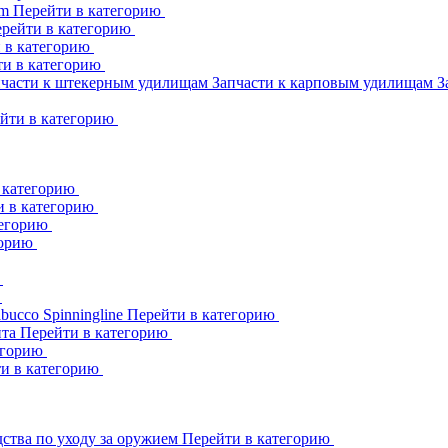
am
Перейти в категорию
рейти в категорию
 в категорию
ти в категорию
пчасти к штекерным удилищам
Запчасти к карповым удилищам
З
йти в категорию
 категорию
и в категорию
тегорию
горию
ю
ю
abucco
Spinningline
Перейти в категорию
ита
Перейти в категорию
егорию
и в категорию
ства по уходу за оружием
Перейти в категорию