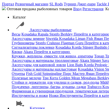
Портал
Розничный магазин
SL Rods
Турнир Джиг-пари
Tackle 
Оптовая продажа рыболовных товаров
Вход
Регистрация
Kn
Каталог
Аксессуары рыболовные
Весы
Kosadaka
Rapala
Stonfo
Berkley
Перейти в категори
Аксессуары зимние
Siweida
Kosadaka
Liman Fish
Яман
Пе
Глубиномеры
Stonfo
Cralusso
Flagman
Guru
Перейти в ка
Сигнализаторы поклевки
Kosadaka
Korda
Stinger
Bushido
Квоки
Akara
Перейти в категорию
Кружки, жерлицы, емкости для живца, аэраторы
Тонар
Т
Аксессуары и материалы троллинговые
Akara
Stinger
Sav
Аксессуары для карповой ловли
Lion Baits
Korda
Prologic
Аксессуары и материалы нахлыстовые
Kosadaka
Vision
St
Отцепы
Fish Gold
Spinningline
Пирс Мастер
Яман
Перейт
Полезные мелочи
Три Кита
Golden Mean
Megabass
Berkle
Стойки и держатели для удилищ и садков, род-поды
Mid
Подсачеки, липгрипы, багры, куканы, садки
Trabucco
Kos
Фирменная и сувенирная продукция, тематическая литера
Инструменты и ножи
Ножи
Инструменты
Перейти в кат
Катушки