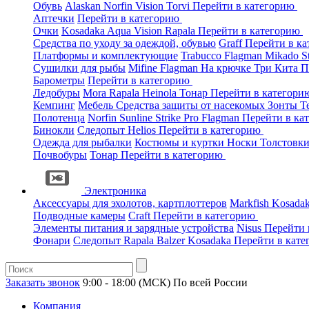
Обувь
Alaskan
Norfin
Vision
Torvi
Перейти в категорию
Аптечки
Перейти в категорию
Очки
Kosadaka
Aqua
Vision
Rapala
Перейти в категорию
Средства по уходу за одеждой, обувью
Graff
Перейти в к
Платформы и комплектующие
Trabucco
Flagman
Mikado
S
Сушилки для рыбы
Mifine
Flagman
На крючке
Три Кита
П
Барометры
Перейти в категорию
Ледобуры
Mora
Rapala
Heinola
Тонар
Перейти в категор
Кемпинг
Мебель
Средства защиты от насекомых
Зонты
Т
Полотенца
Norfin
Sunline
Strike Pro
Flagman
Перейти в ка
Бинокли
Следопыт
Helios
Перейти в категорию
Одежда для рыбалки
Костюмы и куртки
Носки
Толстовк
Почвобуры
Тонар
Перейти в категорию
Электроника
Аксессуары для эхолотов, картплоттеров
Markfish
Kosada
Подводные камеры
Craft
Перейти в категорию
Элементы питания и зарядные устройства
Nisus
Перейти 
Фонари
Следопыт
Rapala
Balzer
Kosadaka
Перейти в кат
Заказать звонок
9:00 - 18:00 (МСК)
По всей России
Компания