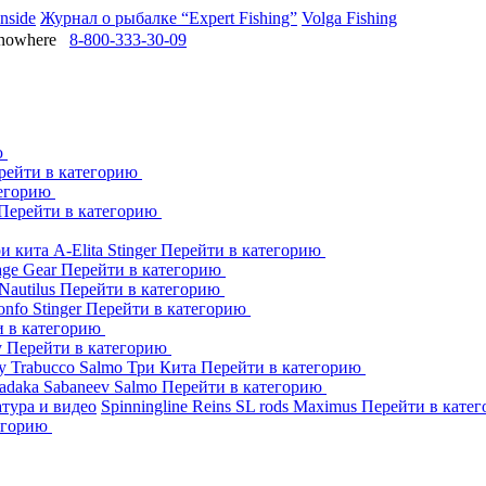
Inside
Журнал о рыбалке “Expert Fishing”
Volga Fishing
owhere
8-800-333-30-09
ю
рейти в категорию
тегорию
Перейти в категорию
ри кита
A-Elita
Stinger
Перейти в категорию
age Gear
Перейти в категорию
Nautilus
Перейти в категорию
onfo
Stinger
Перейти в категорию
и в категорию
y
Перейти в категорию
dy
Trabucco
Salmo
Три Кита
Перейти в категорию
adaka
Sabaneev
Salmo
Перейти в категорию
тура и видео
Spinningline
Reins
SL rods
Maximus
Перейти в кате
егорию