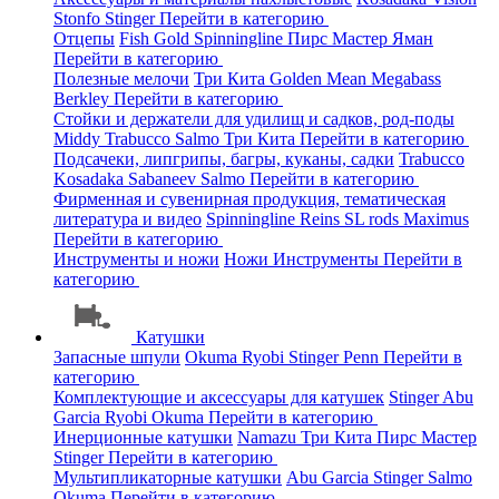
Stonfo
Stinger
Перейти в категорию
Отцепы
Fish Gold
Spinningline
Пирс Мастер
Яман
Перейти в категорию
Полезные мелочи
Три Кита
Golden Mean
Megabass
Berkley
Перейти в категорию
Стойки и держатели для удилищ и садков, род-поды
Middy
Trabucco
Salmo
Три Кита
Перейти в категорию
Подсачеки, липгрипы, багры, куканы, садки
Trabucco
Kosadaka
Sabaneev
Salmo
Перейти в категорию
Фирменная и сувенирная продукция, тематическая
литература и видео
Spinningline
Reins
SL rods
Maximus
Перейти в категорию
Инструменты и ножи
Ножи
Инструменты
Перейти в
категорию
Катушки
Запасные шпули
Okuma
Ryobi
Stinger
Penn
Перейти в
категорию
Комплектующие и аксессуары для катушек
Stinger
Abu
Garcia
Ryobi
Okuma
Перейти в категорию
Инерционные катушки
Namazu
Три Кита
Пирс Мастер
Stinger
Перейти в категорию
Мультипликаторные катушки
Abu Garcia
Stinger
Salmo
Okuma
Перейти в категорию