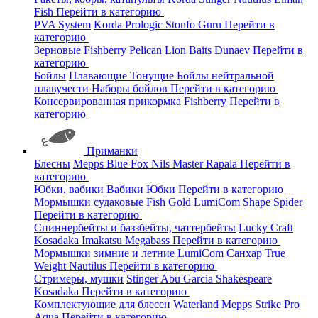
Fish
Перейти в категорию
PVA System
Korda
Prologic
Stonfo
Guru
Перейти в
категорию
Зерновые
Fishberry
Pelican
Lion Baits
Dunaev
Перейти в
категорию
Бойлы
Плавающие
Тонущие
Бойлы нейтральной
плавучести
Наборы бойлов
Перейти в категорию
Консервированная прикормка
Fishberry
Перейти в
категорию
Приманки
Блесны
Mepps
Blue Fox
Nils Master
Rapala
Перейти в
категорию
Юбки, вабики
Вабики
Юбки
Перейти в категорию
Мормышки судаковые
Fish Gold
LumiCom
Shape
Spider
Перейти в категорию
Спиннербейты и баззбейты, чаттербейты
Lucky Craft
Kosadaka
Imakatsu
Megabass
Перейти в категорию
Мормышки зимние и летние
LumiCom
Санхар
True
Weight
Nautilus
Перейти в категорию
Стримеры, мушки
Stinger
Abu Garcia
Shakespeare
Kosadaka
Перейти в категорию
Комплектующие для блесен
Waterland
Mepps
Strike Pro
Aqua
Перейти в категорию