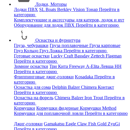
Лодки, Моторы
Лодки ПВХ
SL Boats
Berkley
Vision
Тонар
Перейти в
категорию
Комплектующие и аксессуары для катеров, лодок и яхт
Оборудование для лодок ПВХ
Перейти в категорию
Оснастка и фурнитура
Груза, чебурашки
Груза поплавочные
Груза карповые
Груз Кольцо
Груз Ложка
Перейти в категорию
Готовые оснастки
Lucky Craft
Bassday
Zettech
Flagman
Перейти в категорию
Зимние оснастки
Три Кита
Freeway
A-Elita
Левша НН
Перейти в категорию
Флиппинговые джиг-головки
Kosadaka
Перейти в
категорию
Оснастка для сома
Delphin
Balzer
Chimera
Контакт
Перейти в категорию
Оснастка на форель
Chimera
Balzer
Iron Trout
Перейти в
категорию
Кормушки
Кормушки фидерные
Кормушки Method
Кормушки для поплавочной ловли
Перейти в категорию
Джиг-головки
Gamakatsu
Eagle Claw
Fish Gold
ZyuGi
Перейти в категорию