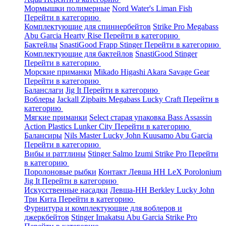
Мормышки полимерные
Nord Water's
Liman Fish
Перейти в категорию
Комплектующие для спиннербейтов
Strike Pro
Megabass
Abu Garcia
Hearty Rise
Перейти в категорию
Бактейлы
SnastiGood
Frapp
Stinger
Перейти в категорию
Комплектующие для бактейлов
SnastiGood
Stinger
Перейти в категорию
Морские приманки
Mikado
Higashi
Akara
Savage Gear
Перейти в категорию
Баланслаги
Jig It
Перейти в категорию
Воблеры
Jackall
Zipbaits
Megabass
Lucky Craft
Перейти в
категорию
Мягкие приманки
Select старая упаковка
Bass Assassin
Action Plastics
Lunker City
Перейти в категорию
Балансиры
Nils Master
Lucky John
Kuusamo
Abu Garcia
Перейти в категорию
Вибы и раттлины
Stinger
Salmo
Izumi
Strike Pro
Перейти
в категорию
Поролоновые рыбки
Контакт
Левша НН
LeX Porolonium
Jig It
Перейти в категорию
Искусственные насадки
Левша-НН
Berkley
Lucky John
Три Кита
Перейти в категорию
Фурнитура и комплектующие для воблеров и
джеркбейтов
Stinger
Imakatsu
Abu Garcia
Strike Pro