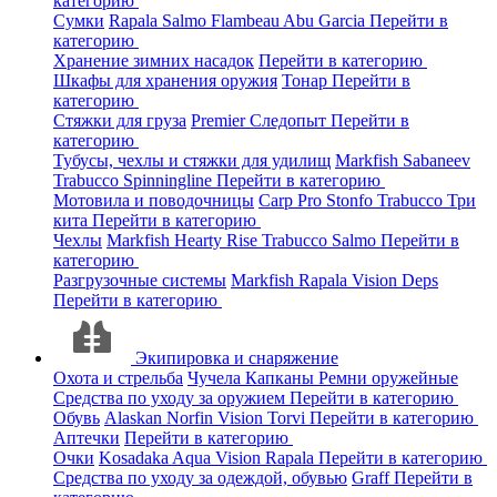
категорию
Сумки
Rapala
Salmo
Flambeau
Abu Garcia
Перейти в
категорию
Хранение зимних насадок
Перейти в категорию
Шкафы для хранения оружия
Тонар
Перейти в
категорию
Стяжки для груза
Premier
Следопыт
Перейти в
категорию
Тубусы, чехлы и стяжки для удилищ
Markfish
Sabaneev
Trabucco
Spinningline
Перейти в категорию
Мотовила и поводочницы
Carp Pro
Stonfo
Trabucco
Три
кита
Перейти в категорию
Чехлы
Markfish
Hearty Rise
Trabucco
Salmo
Перейти в
категорию
Разгрузочные системы
Markfish
Rapala
Vision
Deps
Перейти в категорию
Экипировка и снаряжение
Охота и стрельба
Чучела
Капканы
Ремни оружейные
Средства по уходу за оружием
Перейти в категорию
Обувь
Alaskan
Norfin
Vision
Torvi
Перейти в категорию
Аптечки
Перейти в категорию
Очки
Kosadaka
Aqua
Vision
Rapala
Перейти в категорию
Средства по уходу за одеждой, обувью
Graff
Перейти в