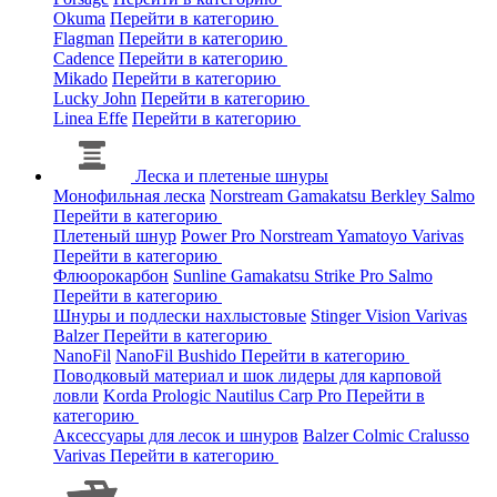
Okuma
Перейти в категорию
Flagman
Перейти в категорию
Cadence
Перейти в категорию
Mikado
Перейти в категорию
Lucky John
Перейти в категорию
Linea Effe
Перейти в категорию
Леска и плетеные шнуры
Монофильная леска
Norstream
Gamakatsu
Berkley
Salmo
Перейти в категорию
Плетеный шнур
Power Pro
Norstream
Yamatoyo
Varivas
Перейти в категорию
Флюорокарбон
Sunline
Gamakatsu
Strike Pro
Salmo
Перейти в категорию
Шнуры и подлески нахлыстовые
Stinger
Vision
Varivas
Balzer
Перейти в категорию
NanoFil
NanoFil
Bushido
Перейти в категорию
Поводковый материал и шок лидеры для карповой
ловли
Korda
Prologic
Nautilus
Carp Pro
Перейти в
категорию
Аксессуары для лесок и шнуров
Balzer
Colmic
Cralusso
Varivas
Перейти в категорию