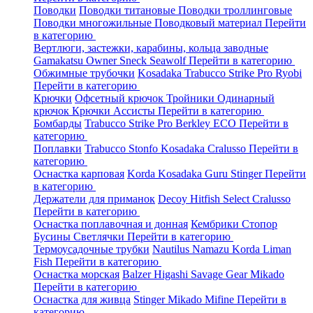
Поводки
Поводки титановые
Поводки троллинговые
Поводки многожильные
Поводковый материал
Перейти
в категорию
Вертлюги, застежки, карабины, кольца заводные
Gamakatsu
Owner
Sneck
Seawolf
Перейти в категорию
Обжимные трубочки
Kosadaka
Trabucco
Strike Pro
Ryobi
Перейти в категорию
Крючки
Офсетный крючок
Тройники
Одинарный
крючок
Крючки Ассисты
Перейти в категорию
Бомбарды
Trabucco
Strike Pro
Berkley
ECO
Перейти в
категорию
Поплавки
Trabucco
Stonfo
Kosadaka
Cralusso
Перейти в
категорию
Оснастка карповая
Korda
Kosadaka
Guru
Stinger
Перейти
в категорию
Держатели для приманок
Decoy
Hitfish
Select
Cralusso
Перейти в категорию
Оснастка поплавочная и донная
Кембрики
Стопор
Бусины
Светлячки
Перейти в категорию
Термоусадочные трубки
Nautilus
Namazu
Korda
Liman
Fish
Перейти в категорию
Оснастка морская
Balzer
Higashi
Savage Gear
Mikado
Перейти в категорию
Оснастка для живца
Stinger
Mikado
Mifine
Перейти в
категорию