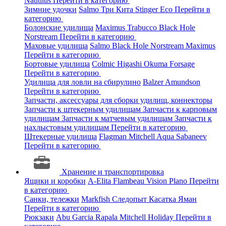
Nautilus
Перейти в категорию
Зимние удочки
Salmo
Три Кита
Stinger
Eco
Перейти в
категорию
Болонские удилища
Maximus
Trabucco
Black Hole
Norstream
Перейти в категорию
Маховые удилища
Salmo
Black Hole
Norstream
Maximus
Перейти в категорию
Бортовые удилища
Colmic
Higashi
Okuma
Forsage
Перейти в категорию
Удилища для ловли на сбирулино
Balzer
Amundson
Перейти в категорию
Запчасти, аксессуары для сборки удилищ, коннекторы
Запчасти к штекерным удилищам
Запчасти к карповым
удилищам
Запчасти к матчевым удилищам
Запчасти к
нахлыстовым удилищам
Перейти в категорию
Штекерные удилища
Flagman
Mitchell
Aqua
Sabaneev
Перейти в категорию
Хранение и транспортировка
Ящики и коробки
A-Elita
Flambeau
Vision
Plano
Перейти
в категорию
Санки, тележки
Markfish
Следопыт
Касатка
Яман
Перейти в категорию
Рюкзаки
Abu Garcia
Rapala
Mitchell
Holiday
Перейти в