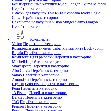
Безынерционные катушки
Ryobi
Stinger
Okuma
Mitchell
Перейти в категорию
Смазки для катушек
Три Кита
Kosadaka
Ryobi
Eagle
Claw
Перейти в категорию
Нахлыстовые катушки
Vision
Stinger
Salmo
Dragon
Перейти в категорию
Комплекты
Vision
Перейти в категорию
Комплекты для зимней рыбалки
Три кита
Lucky John
Rapala
Перейти в категорию
Комплекты для рыбалки
Перейти в категорию
Mitchell
Перейти в категорию
Shakespeare
Перейти в категорию
Abu Garcia
Перейти в категорию
Salmo
Перейти в категорию
Amundson
Перейти в категорию
Higashi
Gold Fish
Перейти в категорию
Penn
Перейти в категорию
13 Fishing
Перейти в категорию
Berkley
Перейти в категорию
JRC
Перейти в категорию
Premier
Перейти в категорию
Forsage
Перейти в категорию