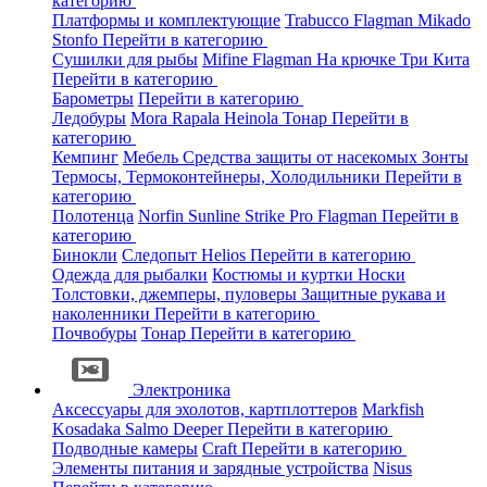
категорию
Платформы и комплектующие
Trabucco
Flagman
Mikado
Stonfo
Перейти в категорию
Сушилки для рыбы
Mifine
Flagman
На крючке
Три Кита
Перейти в категорию
Барометры
Перейти в категорию
Ледобуры
Mora
Rapala
Heinola
Тонар
Перейти в
категорию
Кемпинг
Мебель
Средства защиты от насекомых
Зонты
Термосы, Термоконтейнеры, Холодильники
Перейти в
категорию
Полотенца
Norfin
Sunline
Strike Pro
Flagman
Перейти в
категорию
Бинокли
Следопыт
Helios
Перейти в категорию
Одежда для рыбалки
Костюмы и куртки
Носки
Толстовки, джемперы, пуловеры
Защитные рукава и
наколенники
Перейти в категорию
Почвобуры
Тонар
Перейти в категорию
Электроника
Аксессуары для эхолотов, картплоттеров
Markfish
Kosadaka
Salmo
Deeper
Перейти в категорию
Подводные камеры
Craft
Перейти в категорию
Элементы питания и зарядные устройства
Nisus