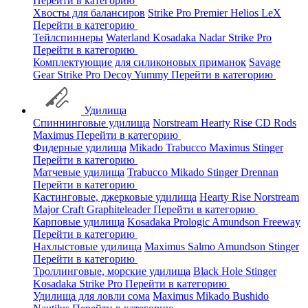
Перейти в категорию
Хвосты для балансиров
Strike Pro
Premier
Helios
LeX
Перейти в категорию
Тейлспиннеры
Waterland
Kosadaka
Nadar
Strike Pro
Перейти в категорию
Комплектующие для силиконовых приманок
Savage
Gear
Strike Pro
Decoy
Yummy
Перейти в категорию
Удилища
Спиннинговые удилища
Norstream
Hearty Rise
CD Rods
Maximus
Перейти в категорию
Фидерные удилища
Mikado
Trabucco
Maximus
Stinger
Перейти в категорию
Матчевые удилища
Trabucco
Mikado
Stinger
Drennan
Перейти в категорию
Кастинговые, джерковые удилища
Hearty Rise
Norstream
Major Craft
Graphiteleader
Перейти в категорию
Карповые удилища
Kosadaka
Prologic
Amundson
Freeway
Перейти в категорию
Нахлыстовые удилища
Maximus
Salmo
Amundson
Stinger
Перейти в категорию
Троллинговые, морские удилища
Black Hole
Stinger
Kosadaka
Strike Pro
Перейти в категорию
Удилища для ловли сома
Maximus
Mikado
Bushido