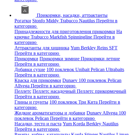
Прикормки, насадки, аттрактанты
Рогатки
Stonfo
Middy
Trabucco
Nautilus
Перейти в
категорию
Принадлежности для приготовления прикормки
На
крючке
Trabucco
Markfish
Spinningline
Перейти в
категорию
Аттрактанты для хищника
Yum
Berkley
Reins
SFT
Перейти в категорию
Прикормки
Прикормки зимние
Прикормки летние
Перейти в категорию
Добавки сухие
100 поклевок
Unibait
Pelican
Ultrabaits
Перейти в категорию
Краска для прикормки
Dunaev
100 поклевок
Pelican
Allvega
Перейти в категорию
Пеллетс
Пеллетс насадочный
Пеллетс прикормочный
Перейти в категорию
Глины и грунты
100 поклевок
Три Кита
Перейти в
категорию
Жидкие ароматизаторы и добавки
Dunaev
Allvega
100
поклевок
Pelican
Перейти в категорию
Насадки, тесто и паста
Yum
Korda
Berkley
Nautilus
Перейти в категорию
Ракеты, кобры, катапульты
Korda
Stinger
Nautilus
Liman