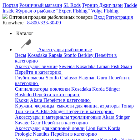
Портал
Розничный магазин
SL Rods
Турнир Джиг-пари
Tackle
Inside
Журнал о рыбалке “Expert Fishing”
Volga Fishing
Оптовая продажа рыболовных товаров
Вход
Регистрация
Knowhere
8-800-333-30-09
Каталог
Аксессуары рыболовные
Весы
Kosadaka
Rapala
Stonfo
Berkley
Перейти в
категорию
Аксессуары зимние
Siweida
Kosadaka
Liman Fish
Яман
Перейти в категорию
Глубиномеры
Stonfo
Cralusso
Flagman
Guru
Перейти в
категорию
Сигнализаторы поклевки
Kosadaka
Korda
Stinger
Bushido
Перейти в категорию
Квоки
Akara
Перейти в категорию
Кружки, жерлицы, емкости для живца, аэраторы
Тонар
Три кита
A-Elita
Stinger
Перейти в категорию
Аксессуары и материалы троллинговые
Akara
Stinger
Savage Gear
Перейти в категорию
Аксессуары для карповой ловли
Lion Baits
Korda
Prologic
Nautilus
Перейти в категорию
Аксессуары и материалы нахлыстовые
Kosadaka
Vision