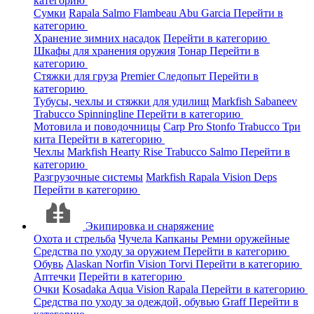
категорию
Сумки
Rapala
Salmo
Flambeau
Abu Garcia
Перейти в
категорию
Хранение зимних насадок
Перейти в категорию
Шкафы для хранения оружия
Тонар
Перейти в
категорию
Стяжки для груза
Premier
Следопыт
Перейти в
категорию
Тубусы, чехлы и стяжки для удилищ
Markfish
Sabaneev
Trabucco
Spinningline
Перейти в категорию
Мотовила и поводочницы
Carp Pro
Stonfo
Trabucco
Три
кита
Перейти в категорию
Чехлы
Markfish
Hearty Rise
Trabucco
Salmo
Перейти в
категорию
Разгрузочные системы
Markfish
Rapala
Vision
Deps
Перейти в категорию
Экипировка и снаряжение
Охота и стрельба
Чучела
Капканы
Ремни оружейные
Средства по уходу за оружием
Перейти в категорию
Обувь
Alaskan
Norfin
Vision
Torvi
Перейти в категорию
Аптечки
Перейти в категорию
Очки
Kosadaka
Aqua
Vision
Rapala
Перейти в категорию
Средства по уходу за одеждой, обувью
Graff
Перейти в