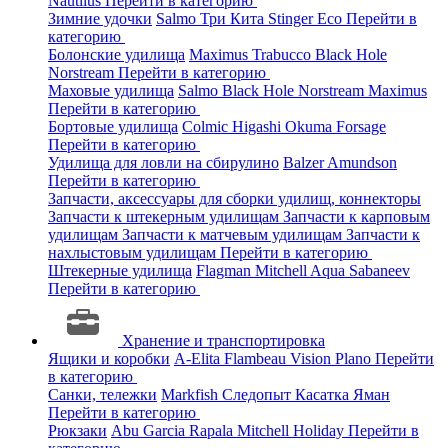
Nautilus
Перейти в категорию
Зимние удочки
Salmo
Три Кита
Stinger
Eco
Перейти в
категорию
Болонские удилища
Maximus
Trabucco
Black Hole
Norstream
Перейти в категорию
Маховые удилища
Salmo
Black Hole
Norstream
Maximus
Перейти в категорию
Бортовые удилища
Colmic
Higashi
Okuma
Forsage
Перейти в категорию
Удилища для ловли на сбирулино
Balzer
Amundson
Перейти в категорию
Запчасти, аксессуары для сборки удилищ, коннекторы
Запчасти к штекерным удилищам
Запчасти к карповым
удилищам
Запчасти к матчевым удилищам
Запчасти к
нахлыстовым удилищам
Перейти в категорию
Штекерные удилища
Flagman
Mitchell
Aqua
Sabaneev
Перейти в категорию
Хранение и транспортировка
Ящики и коробки
A-Elita
Flambeau
Vision
Plano
Перейти
в категорию
Санки, тележки
Markfish
Следопыт
Касатка
Яман
Перейти в категорию
Рюкзаки
Abu Garcia
Rapala
Mitchell
Holiday
Перейти в