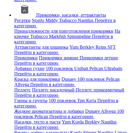
Прикормки, насадки, аттрактанты
Рогатки
Stonfo
Middy
Trabucco
Nautilus
Перейти в
категорию
Принадлежности для приготовления прикормки
На
крючке
Trabucco
Markfish
Spinningline
Перейти в
категорию
Аттрактанты для хищника
Yum
Berkley
Reins
SFT
Перейти в категорию
Прикормки
Прикормки зимние
Прикормки летние
Перейти в категорию
Добавки сухие
100 поклевок
Unibait
Pelican
Ultrabaits
Перейти в категорию
Краска для прикормки
Dunaev
100 поклевок
Pelican
Allvega
Перейти в категорию
Пеллетс
Пеллетс насадочный
Пеллетс прикормочный
Перейти в категорию
Глины и грунты
100 поклевок
Три Кита
Перейти в
категорию
Жидкие ароматизаторы и добавки
Dunaev
Allvega
100
поклевок
Pelican
Перейти в категорию
Насадки, тесто и паста
Yum
Korda
Berkley
Nautilus
Перейти в категорию
Ракеты, кобры, катапульты
Korda
Stinger
Nautilus
Liman