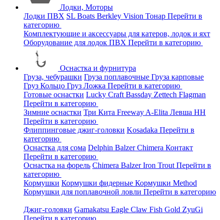
Лодки, Моторы
Лодки ПВХ
SL Boats
Berkley
Vision
Тонар
Перейти в
категорию
Комплектующие и аксессуары для катеров, лодок и яхт
Оборудование для лодок ПВХ
Перейти в категорию
Оснастка и фурнитура
Груза, чебурашки
Груза поплавочные
Груза карповые
Груз Кольцо
Груз Ложка
Перейти в категорию
Готовые оснастки
Lucky Craft
Bassday
Zettech
Flagman
Перейти в категорию
Зимние оснастки
Три Кита
Freeway
A-Elita
Левша НН
Перейти в категорию
Флиппинговые джиг-головки
Kosadaka
Перейти в
категорию
Оснастка для сома
Delphin
Balzer
Chimera
Контакт
Перейти в категорию
Оснастка на форель
Chimera
Balzer
Iron Trout
Перейти в
категорию
Кормушки
Кормушки фидерные
Кормушки Method
Кормушки для поплавочной ловли
Перейти в категорию
Джиг-головки
Gamakatsu
Eagle Claw
Fish Gold
ZyuGi
Перейти в категорию