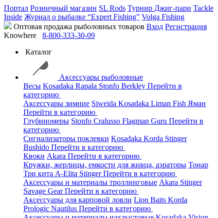
Портал
Розничный магазин
SL Rods
Турнир Джиг-пари
Tackle
Inside
Журнал о рыбалке “Expert Fishing”
Volga Fishing
Оптовая продажа рыболовных товаров
Вход
Регистрация
Knowhere
8-800-333-30-09
Каталог
Аксессуары рыболовные
Весы
Kosadaka
Rapala
Stonfo
Berkley
Перейти в
категорию
Аксессуары зимние
Siweida
Kosadaka
Liman Fish
Яман
Перейти в категорию
Глубиномеры
Stonfo
Cralusso
Flagman
Guru
Перейти в
категорию
Сигнализаторы поклевки
Kosadaka
Korda
Stinger
Bushido
Перейти в категорию
Квоки
Akara
Перейти в категорию
Кружки, жерлицы, емкости для живца, аэраторы
Тонар
Три кита
A-Elita
Stinger
Перейти в категорию
Аксессуары и материалы троллинговые
Akara
Stinger
Savage Gear
Перейти в категорию
Аксессуары для карповой ловли
Lion Baits
Korda
Prologic
Nautilus
Перейти в категорию
Аксессуары и материалы нахлыстовые
Kosadaka
Vision