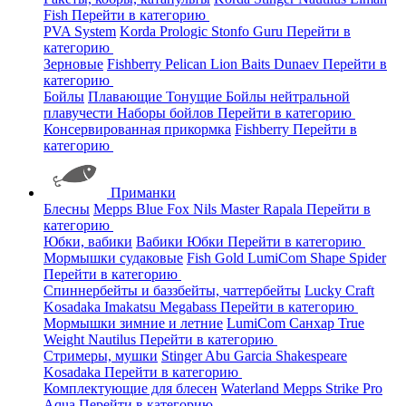
Fish
Перейти в категорию
PVA System
Korda
Prologic
Stonfo
Guru
Перейти в
категорию
Зерновые
Fishberry
Pelican
Lion Baits
Dunaev
Перейти в
категорию
Бойлы
Плавающие
Тонущие
Бойлы нейтральной
плавучести
Наборы бойлов
Перейти в категорию
Консервированная прикормка
Fishberry
Перейти в
категорию
Приманки
Блесны
Mepps
Blue Fox
Nils Master
Rapala
Перейти в
категорию
Юбки, вабики
Вабики
Юбки
Перейти в категорию
Мормышки судаковые
Fish Gold
LumiCom
Shape
Spider
Перейти в категорию
Спиннербейты и баззбейты, чаттербейты
Lucky Craft
Kosadaka
Imakatsu
Megabass
Перейти в категорию
Мормышки зимние и летние
LumiCom
Санхар
True
Weight
Nautilus
Перейти в категорию
Стримеры, мушки
Stinger
Abu Garcia
Shakespeare
Kosadaka
Перейти в категорию
Комплектующие для блесен
Waterland
Mepps
Strike Pro
Aqua
Перейти в категорию