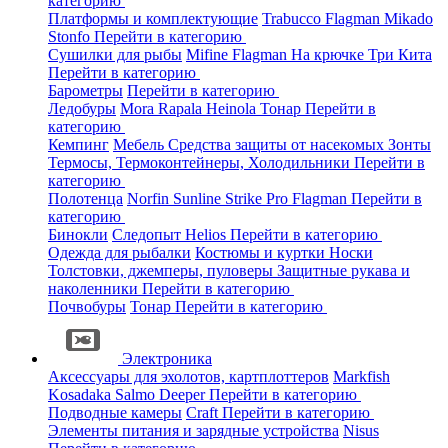
категорию
Платформы и комплектующие
Trabucco
Flagman
Mikado
Stonfo
Перейти в категорию
Сушилки для рыбы
Mifine
Flagman
На крючке
Три Кита
Перейти в категорию
Барометры
Перейти в категорию
Ледобуры
Mora
Rapala
Heinola
Тонар
Перейти в
категорию
Кемпинг
Мебель
Средства защиты от насекомых
Зонты
Термосы, Термоконтейнеры, Холодильники
Перейти в
категорию
Полотенца
Norfin
Sunline
Strike Pro
Flagman
Перейти в
категорию
Бинокли
Следопыт
Helios
Перейти в категорию
Одежда для рыбалки
Костюмы и куртки
Носки
Толстовки, джемперы, пуловеры
Защитные рукава и
наколенники
Перейти в категорию
Почвобуры
Тонар
Перейти в категорию
Электроника
Аксессуары для эхолотов, картплоттеров
Markfish
Kosadaka
Salmo
Deeper
Перейти в категорию
Подводные камеры
Craft
Перейти в категорию
Элементы питания и зарядные устройства
Nisus