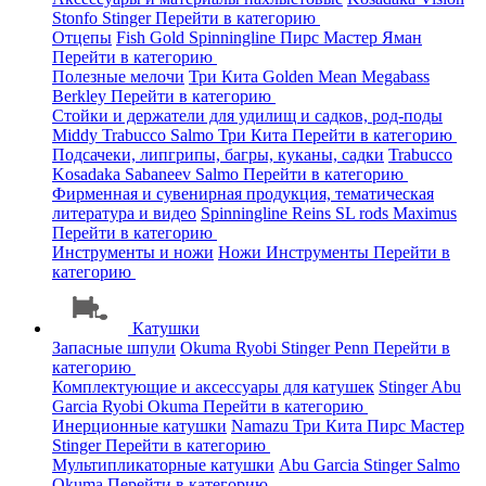
Stonfo
Stinger
Перейти в категорию
Отцепы
Fish Gold
Spinningline
Пирс Мастер
Яман
Перейти в категорию
Полезные мелочи
Три Кита
Golden Mean
Megabass
Berkley
Перейти в категорию
Стойки и держатели для удилищ и садков, род-поды
Middy
Trabucco
Salmo
Три Кита
Перейти в категорию
Подсачеки, липгрипы, багры, куканы, садки
Trabucco
Kosadaka
Sabaneev
Salmo
Перейти в категорию
Фирменная и сувенирная продукция, тематическая
литература и видео
Spinningline
Reins
SL rods
Maximus
Перейти в категорию
Инструменты и ножи
Ножи
Инструменты
Перейти в
категорию
Катушки
Запасные шпули
Okuma
Ryobi
Stinger
Penn
Перейти в
категорию
Комплектующие и аксессуары для катушек
Stinger
Abu
Garcia
Ryobi
Okuma
Перейти в категорию
Инерционные катушки
Namazu
Три Кита
Пирс Мастер
Stinger
Перейти в категорию
Мультипликаторные катушки
Abu Garcia
Stinger
Salmo
Okuma
Перейти в категорию