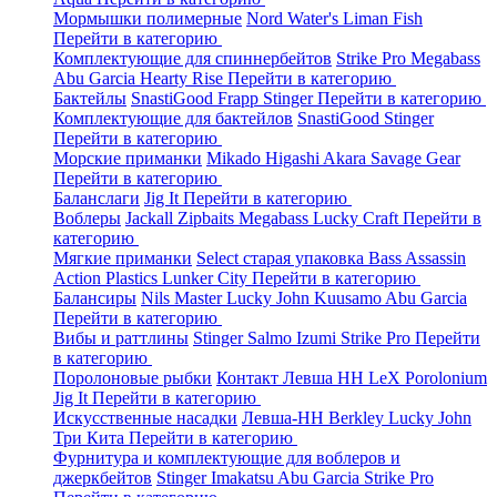
Мормышки полимерные
Nord Water's
Liman Fish
Перейти в категорию
Комплектующие для спиннербейтов
Strike Pro
Megabass
Abu Garcia
Hearty Rise
Перейти в категорию
Бактейлы
SnastiGood
Frapp
Stinger
Перейти в категорию
Комплектующие для бактейлов
SnastiGood
Stinger
Перейти в категорию
Морские приманки
Mikado
Higashi
Akara
Savage Gear
Перейти в категорию
Баланслаги
Jig It
Перейти в категорию
Воблеры
Jackall
Zipbaits
Megabass
Lucky Craft
Перейти в
категорию
Мягкие приманки
Select старая упаковка
Bass Assassin
Action Plastics
Lunker City
Перейти в категорию
Балансиры
Nils Master
Lucky John
Kuusamo
Abu Garcia
Перейти в категорию
Вибы и раттлины
Stinger
Salmo
Izumi
Strike Pro
Перейти
в категорию
Поролоновые рыбки
Контакт
Левша НН
LeX Porolonium
Jig It
Перейти в категорию
Искусственные насадки
Левша-НН
Berkley
Lucky John
Три Кита
Перейти в категорию
Фурнитура и комплектующие для воблеров и
джеркбейтов
Stinger
Imakatsu
Abu Garcia
Strike Pro