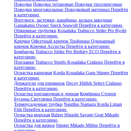
Поводки
Поводки титановые
Поводки троллинговые
Поводки многожильные
Поводковый материал
Перейти
в категорию
Вертлюги, застежки, карабины, кольца заводные
Gamakatsu
Owner
Sneck
Seawolf
Перейти в категорию
Обжимные трубочки
Kosadaka
Trabucco
Strike Pro
Ryobi
Перейти в категорию
Крючки
Офсетный крючок
Тройники
Одинарный
крючок
Крючки Ассисты
Перейти в категорию
Бомбарды
Trabucco
Strike Pro
Berkley
ECO
Перейти в
категорию
Поплавки
Trabucco
Stonfo
Kosadaka
Cralusso
Перейти в
категорию
Оснастка карповая
Korda
Kosadaka
Guru
Stinger
Перейти
в категорию
Держатели для приманок
Decoy
Hitfish
Select
Cralusso
Перейти в категорию
Оснастка поплавочная и донная
Кембрики
Стопор
Бусины
Светлячки
Перейти в категорию
Термоусадочные трубки
Nautilus
Namazu
Korda
Liman
Fish
Перейти в категорию
Оснастка морская
Balzer
Higashi
Savage Gear
Mikado
Перейти в категорию
Оснастка для живца
Stinger
Mikado
Mifine
Перейти в
категорию