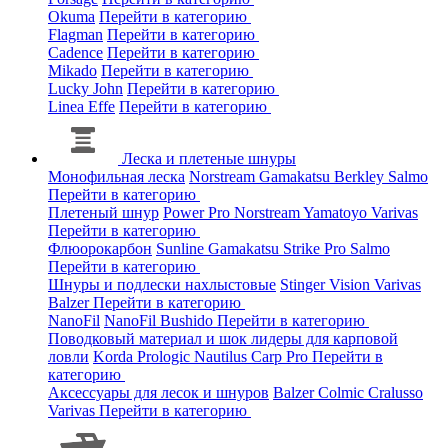
Okuma
Перейти в категорию
Flagman
Перейти в категорию
Cadence
Перейти в категорию
Mikado
Перейти в категорию
Lucky John
Перейти в категорию
Linea Effe
Перейти в категорию
Леска и плетеные шнуры
Монофильная леска
Norstream
Gamakatsu
Berkley
Salmo
Перейти в категорию
Плетеный шнур
Power Pro
Norstream
Yamatoyo
Varivas
Перейти в категорию
Флюорокарбон
Sunline
Gamakatsu
Strike Pro
Salmo
Перейти в категорию
Шнуры и подлески нахлыстовые
Stinger
Vision
Varivas
Balzer
Перейти в категорию
NanoFil
NanoFil
Bushido
Перейти в категорию
Поводковый материал и шок лидеры для карповой
ловли
Korda
Prologic
Nautilus
Carp Pro
Перейти в
категорию
Аксессуары для лесок и шнуров
Balzer
Colmic
Cralusso
Varivas
Перейти в категорию