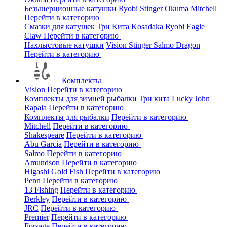
Безынерционные катушки
Ryobi
Stinger
Okuma
Mitchell
Перейти в категорию
Смазки для катушек
Три Кита
Kosadaka
Ryobi
Eagle
Claw
Перейти в категорию
Нахлыстовые катушки
Vision
Stinger
Salmo
Dragon
Перейти в категорию
Комплекты
Vision
Перейти в категорию
Комплекты для зимней рыбалки
Три кита
Lucky John
Rapala
Перейти в категорию
Комплекты для рыбалки
Перейти в категорию
Mitchell
Перейти в категорию
Shakespeare
Перейти в категорию
Abu Garcia
Перейти в категорию
Salmo
Перейти в категорию
Amundson
Перейти в категорию
Higashi
Gold Fish
Перейти в категорию
Penn
Перейти в категорию
13 Fishing
Перейти в категорию
Berkley
Перейти в категорию
JRC
Перейти в категорию
Premier
Перейти в категорию
Forsage
Перейти в категорию