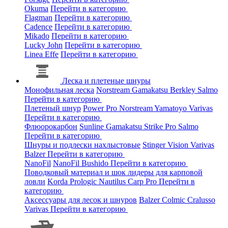
Okuma
Перейти в категорию
Flagman
Перейти в категорию
Cadence
Перейти в категорию
Mikado
Перейти в категорию
Lucky John
Перейти в категорию
Linea Effe
Перейти в категорию
Леска и плетеные шнуры
Монофильная леска
Norstream
Gamakatsu
Berkley
Salmo
Перейти в категорию
Плетеный шнур
Power Pro
Norstream
Yamatoyo
Varivas
Перейти в категорию
Флюорокарбон
Sunline
Gamakatsu
Strike Pro
Salmo
Перейти в категорию
Шнуры и подлески нахлыстовые
Stinger
Vision
Varivas
Balzer
Перейти в категорию
NanoFil
NanoFil
Bushido
Перейти в категорию
Поводковый материал и шок лидеры для карповой
ловли
Korda
Prologic
Nautilus
Carp Pro
Перейти в
категорию
Аксессуары для лесок и шнуров
Balzer
Colmic
Cralusso
Varivas
Перейти в категорию