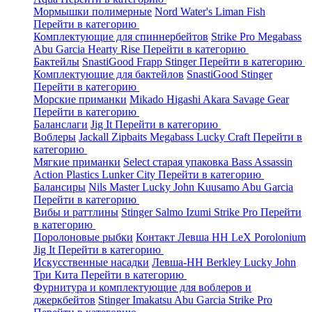
Мормышки полимерные
Nord Water's
Liman Fish
Перейти в категорию
Комплектующие для спиннербейтов
Strike Pro
Megabass
Abu Garcia
Hearty Rise
Перейти в категорию
Бактейлы
SnastiGood
Frapp
Stinger
Перейти в категорию
Комплектующие для бактейлов
SnastiGood
Stinger
Перейти в категорию
Морские приманки
Mikado
Higashi
Akara
Savage Gear
Перейти в категорию
Баланслаги
Jig It
Перейти в категорию
Воблеры
Jackall
Zipbaits
Megabass
Lucky Craft
Перейти в
категорию
Мягкие приманки
Select старая упаковка
Bass Assassin
Action Plastics
Lunker City
Перейти в категорию
Балансиры
Nils Master
Lucky John
Kuusamo
Abu Garcia
Перейти в категорию
Вибы и раттлины
Stinger
Salmo
Izumi
Strike Pro
Перейти
в категорию
Поролоновые рыбки
Контакт
Левша НН
LeX Porolonium
Jig It
Перейти в категорию
Искусственные насадки
Левша-НН
Berkley
Lucky John
Три Кита
Перейти в категорию
Фурнитура и комплектующие для воблеров и
джеркбейтов
Stinger
Imakatsu
Abu Garcia
Strike Pro