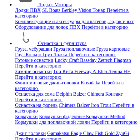
Лодки, Моторы
Лодки ПВХ
SL Boats
Berkley
Vision
Тонар
Перейти в
категорию
Комплектующие и аксессуары для катеров, лодок и яхт
Оборудование для лодок ПВХ
Перейти в категорию
Оснастка и фурнитура
Груза, чебурашки
Груза поплавочные
Груза карповые
Груз Кольцо
Груз Ложка
Перейти в категорию
Готовые оснастки
Lucky Craft
Bassday
Zettech
Flagman
Перейти в категорию
Зимние оснастки
Три Кита
Freeway
A-Elita
Левша НН
Перейти в категорию
Флиппинговые джиг-головки
Kosadaka
Перейти в
категорию
Оснастка для сома
Delphin
Balzer
Chimera
Контакт
Перейти в категорию
Оснастка на форель
Chimera
Balzer
Iron Trout
Перейти в
категорию
Кормушки
Кормушки фидерные
Кормушки Method
Кормушки для поплавочной ловли
Перейти в категорию
Джиг-головки
Gamakatsu
Eagle Claw
Fish Gold
ZyuGi
Перейти в категорию