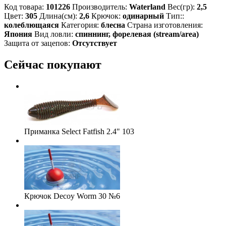
Код товара:
101226
Производитель:
Waterland
Вес(гр):
2,5
Цвет:
305
Длина(см):
2,6
Крючок:
одинарный
Тип::
колеблющаяся
Категория:
блесна
Страна изготовления:
Япония
Вид ловли:
спиннинг, форелевая (stream/area)
Защита от зацепов:
Отсутствует
Сейчас покупают
Приманка Select Fatfish 2.4" 103
Крючок Decoy Worm 30 №6