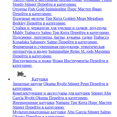
Stonfo
Stinger
Перейти в категорию
Отцепы
Fish Gold
Spinningline
Пирс Мастер
Яман
Перейти в категорию
Полезные мелочи
Три Кита
Golden Mean
Megabass
Berkley
Перейти в категорию
Стойки и держатели для удилищ и садков, род-поды
Middy
Trabucco
Salmo
Три Кита
Перейти в категорию
Подсачеки, липгрипы, багры, куканы, садки
Trabucco
Kosadaka
Sabaneev
Salmo
Перейти в категорию
Фирменная и сувенирная продукция, тематическая
литература и видео
Spinningline
Reins
SL rods
Maximus
Перейти в категорию
Инструменты и ножи
Ножи
Инструменты
Перейти в
категорию
Катушки
Запасные шпули
Okuma
Ryobi
Stinger
Penn
Перейти в
категорию
Комплектующие и аксессуары для катушек
Stinger
Abu
Garcia
Ryobi
Okuma
Перейти в категорию
Инерционные катушки
Namazu
Три Кита
Пирс Мастер
Stinger
Перейти в категорию
Мультипликаторные катушки
Abu Garcia
Stinger
Salmo
Okuma
Перейти в категорию