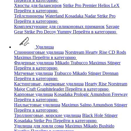
Перейти в категорию
Хвосты для балансиров
Strike Pro
Premier
Helios
LeX
Перейти в категорию
Тейлспиннеры
Waterland
Kosadaka
Nadar
Strike Pro
Перейти в категорию
Комплектующие для силиконовых приманок
Savage
Gear
Strike Pro
Decoy
Yummy
Перейти в категорию
Удилища
Спиннинговые удилища
Norstream
Hearty Rise
CD Rods
Maximus
Перейти в категорию
Фидерные удилища
Mikado
Trabucco
Maximus
Stinger
Перейти в категорию
Матчевые удилища
Trabucco
Mikado
Stinger
Drennan
Перейти в категорию
Кастинговые, джерковые удилища
Hearty Rise
Norstream
Major Craft
Graphiteleader
Перейти в категорию
Карповые удилища
Kosadaka
Prologic
Amundson
Freeway
Перейти в категорию
Нахлыстовые удилища
Maximus
Salmo
Amundson
Stinger
Перейти в категорию
Троллинговые, морские удилища
Black Hole
Stinger
Kosadaka
Strike Pro
Перейти в категорию
Удилища для ловли сома
Maximus
Mikado
Bushido