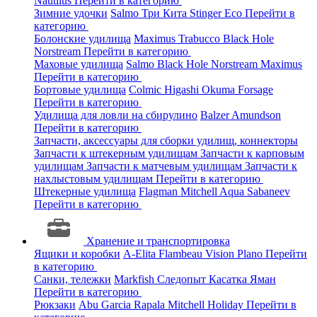
Nautilus
Перейти в категорию
Зимние удочки
Salmo
Три Кита
Stinger
Eco
Перейти в
категорию
Болонские удилища
Maximus
Trabucco
Black Hole
Norstream
Перейти в категорию
Маховые удилища
Salmo
Black Hole
Norstream
Maximus
Перейти в категорию
Бортовые удилища
Colmic
Higashi
Okuma
Forsage
Перейти в категорию
Удилища для ловли на сбирулино
Balzer
Amundson
Перейти в категорию
Запчасти, аксессуары для сборки удилищ, коннекторы
Запчасти к штекерным удилищам
Запчасти к карповым
удилищам
Запчасти к матчевым удилищам
Запчасти к
нахлыстовым удилищам
Перейти в категорию
Штекерные удилища
Flagman
Mitchell
Aqua
Sabaneev
Перейти в категорию
Хранение и транспортировка
Ящики и коробки
A-Elita
Flambeau
Vision
Plano
Перейти
в категорию
Санки, тележки
Markfish
Следопыт
Касатка
Яман
Перейти в категорию
Рюкзаки
Abu Garcia
Rapala
Mitchell
Holiday
Перейти в