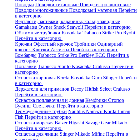
Поводки
Поводки титановые
Поводки троллинговые
Поводки многожильные
Поводковый материал
Перейти
в категорию
Вертлюги, застежки, карабины, кольца заводные
Gamakatsu
Owner
Sneck
Seawolf
Перейти в категорию
Обжимные трубочки
Kosadaka
Trabucco
Strike Pro
Ryobi
Перейти в категорию
Крючки
Офсетный крючок
Тройники
Одинарный
крючок
Крючки Ассисты
Перейти в категорию
Бомбарды
Trabucco
Strike Pro
Berkley
ECO
Перейти в
категорию
Поплавки
Trabucco
Stonfo
Kosadaka
Cralusso
Перейти в
категорию
Оснастка карповая
Korda
Kosadaka
Guru
Stinger
Перейти
в категорию
Держатели для приманок
Decoy
Hitfish
Select
Cralusso
Перейти в категорию
Оснастка поплавочная и донная
Кембрики
Стопор
Бусины
Светлячки
Перейти в категорию
Термоусадочные трубки
Nautilus
Namazu
Korda
Liman
Fish
Перейти в категорию
Оснастка морская
Balzer
Higashi
Savage Gear
Mikado
Перейти в категорию
Оснастка для живца
Stinger
Mikado
Mifine
Перейти в
категорию