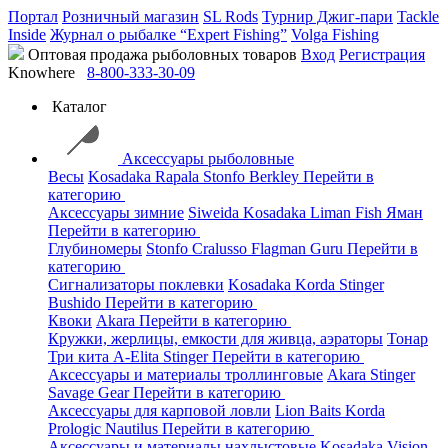
Портал
Розничный магазин
SL Rods
Турнир Джиг-пари
Tackle
Inside
Журнал о рыбалке “Expert Fishing”
Volga Fishing
Оптовая продажа рыболовных товаров
Вход
Регистрация
Knowhere
8-800-333-30-09
Каталог
Аксессуары рыболовные
Весы
Kosadaka
Rapala
Stonfo
Berkley
Перейти в
категорию
Аксессуары зимние
Siweida
Kosadaka
Liman Fish
Яман
Перейти в категорию
Глубиномеры
Stonfo
Cralusso
Flagman
Guru
Перейти в
категорию
Сигнализаторы поклевки
Kosadaka
Korda
Stinger
Bushido
Перейти в категорию
Квоки
Akara
Перейти в категорию
Кружки, жерлицы, емкости для живца, аэраторы
Тонар
Три кита
A-Elita
Stinger
Перейти в категорию
Аксессуары и материалы троллинговые
Akara
Stinger
Savage Gear
Перейти в категорию
Аксессуары для карповой ловли
Lion Baits
Korda
Prologic
Nautilus
Перейти в категорию
Аксессуары и материалы нахлыстовые
Kosadaka
Vision