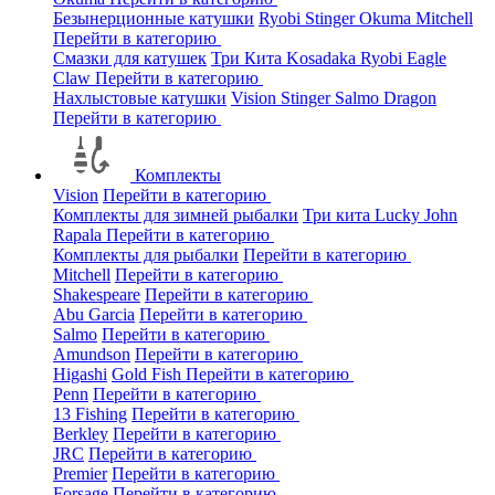
Безынерционные катушки
Ryobi
Stinger
Okuma
Mitchell
Перейти в категорию
Смазки для катушек
Три Кита
Kosadaka
Ryobi
Eagle
Claw
Перейти в категорию
Нахлыстовые катушки
Vision
Stinger
Salmo
Dragon
Перейти в категорию
Комплекты
Vision
Перейти в категорию
Комплекты для зимней рыбалки
Три кита
Lucky John
Rapala
Перейти в категорию
Комплекты для рыбалки
Перейти в категорию
Mitchell
Перейти в категорию
Shakespeare
Перейти в категорию
Abu Garcia
Перейти в категорию
Salmo
Перейти в категорию
Amundson
Перейти в категорию
Higashi
Gold Fish
Перейти в категорию
Penn
Перейти в категорию
13 Fishing
Перейти в категорию
Berkley
Перейти в категорию
JRC
Перейти в категорию
Premier
Перейти в категорию
Forsage
Перейти в категорию