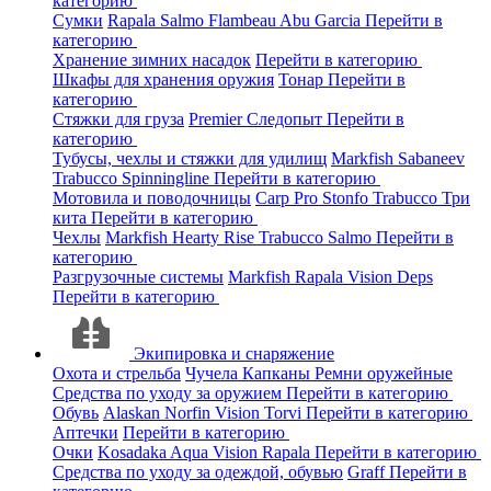
категорию
Сумки
Rapala
Salmo
Flambeau
Abu Garcia
Перейти в
категорию
Хранение зимних насадок
Перейти в категорию
Шкафы для хранения оружия
Тонар
Перейти в
категорию
Стяжки для груза
Premier
Следопыт
Перейти в
категорию
Тубусы, чехлы и стяжки для удилищ
Markfish
Sabaneev
Trabucco
Spinningline
Перейти в категорию
Мотовила и поводочницы
Carp Pro
Stonfo
Trabucco
Три
кита
Перейти в категорию
Чехлы
Markfish
Hearty Rise
Trabucco
Salmo
Перейти в
категорию
Разгрузочные системы
Markfish
Rapala
Vision
Deps
Перейти в категорию
Экипировка и снаряжение
Охота и стрельба
Чучела
Капканы
Ремни оружейные
Средства по уходу за оружием
Перейти в категорию
Обувь
Alaskan
Norfin
Vision
Torvi
Перейти в категорию
Аптечки
Перейти в категорию
Очки
Kosadaka
Aqua
Vision
Rapala
Перейти в категорию
Средства по уходу за одеждой, обувью
Graff
Перейти в