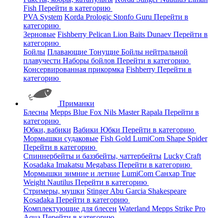
Fish
Перейти в категорию
PVA System
Korda
Prologic
Stonfo
Guru
Перейти в
категорию
Зерновые
Fishberry
Pelican
Lion Baits
Dunaev
Перейти в
категорию
Бойлы
Плавающие
Тонущие
Бойлы нейтральной
плавучести
Наборы бойлов
Перейти в категорию
Консервированная прикормка
Fishberry
Перейти в
категорию
Приманки
Блесны
Mepps
Blue Fox
Nils Master
Rapala
Перейти в
категорию
Юбки, вабики
Вабики
Юбки
Перейти в категорию
Мормышки судаковые
Fish Gold
LumiCom
Shape
Spider
Перейти в категорию
Спиннербейты и баззбейты, чаттербейты
Lucky Craft
Kosadaka
Imakatsu
Megabass
Перейти в категорию
Мормышки зимние и летние
LumiCom
Санхар
True
Weight
Nautilus
Перейти в категорию
Стримеры, мушки
Stinger
Abu Garcia
Shakespeare
Kosadaka
Перейти в категорию
Комплектующие для блесен
Waterland
Mepps
Strike Pro
Aqua
Перейти в категорию