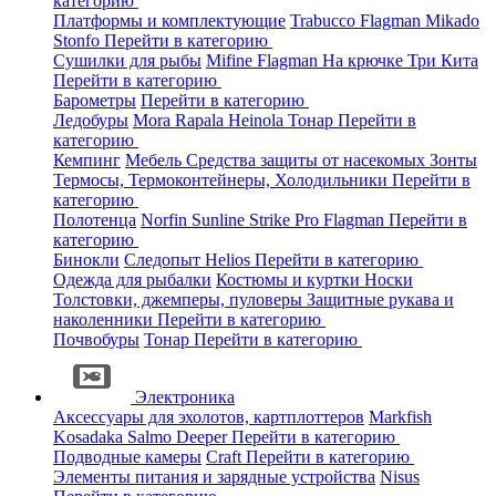
категорию
Платформы и комплектующие
Trabucco
Flagman
Mikado
Stonfo
Перейти в категорию
Сушилки для рыбы
Mifine
Flagman
На крючке
Три Кита
Перейти в категорию
Барометры
Перейти в категорию
Ледобуры
Mora
Rapala
Heinola
Тонар
Перейти в
категорию
Кемпинг
Мебель
Средства защиты от насекомых
Зонты
Термосы, Термоконтейнеры, Холодильники
Перейти в
категорию
Полотенца
Norfin
Sunline
Strike Pro
Flagman
Перейти в
категорию
Бинокли
Следопыт
Helios
Перейти в категорию
Одежда для рыбалки
Костюмы и куртки
Носки
Толстовки, джемперы, пуловеры
Защитные рукава и
наколенники
Перейти в категорию
Почвобуры
Тонар
Перейти в категорию
Электроника
Аксессуары для эхолотов, картплоттеров
Markfish
Kosadaka
Salmo
Deeper
Перейти в категорию
Подводные камеры
Craft
Перейти в категорию
Элементы питания и зарядные устройства
Nisus