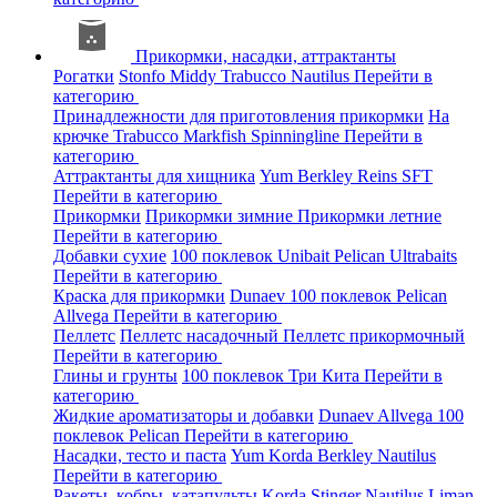
Прикормки, насадки, аттрактанты
Рогатки
Stonfo
Middy
Trabucco
Nautilus
Перейти в
категорию
Принадлежности для приготовления прикормки
На
крючке
Trabucco
Markfish
Spinningline
Перейти в
категорию
Аттрактанты для хищника
Yum
Berkley
Reins
SFT
Перейти в категорию
Прикормки
Прикормки зимние
Прикормки летние
Перейти в категорию
Добавки сухие
100 поклевок
Unibait
Pelican
Ultrabaits
Перейти в категорию
Краска для прикормки
Dunaev
100 поклевок
Pelican
Allvega
Перейти в категорию
Пеллетс
Пеллетс насадочный
Пеллетс прикормочный
Перейти в категорию
Глины и грунты
100 поклевок
Три Кита
Перейти в
категорию
Жидкие ароматизаторы и добавки
Dunaev
Allvega
100
поклевок
Pelican
Перейти в категорию
Насадки, тесто и паста
Yum
Korda
Berkley
Nautilus
Перейти в категорию
Ракеты, кобры, катапульты
Korda
Stinger
Nautilus
Liman