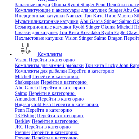
Запасные шпули
Okuma
Ryobi
Stinger
Penn
Перейти в кат
Комплектующие и аксессуары для катушек
Stinger
Abu Ga
Инерционные катушки
Namazu
Три Кита
Пирс Мастер
St
Мультипликаторные катушки
Abu Garcia
Stinger
Salmo
O
Безынерционные катушки
Ryobi
Stinger
Okuma
Mitchell
Пе
Смазки для катушек
Три Кита
Kosadaka
Ryobi
Eagle Claw
Нахлыстовые катушки
Vision
Stinger
Salmo
Dragon
Перейт
Комплекты
Vision
Перейти в категорию
Комплекты для зимней рыбалки
Три кита
Lucky John
Rap
Комплекты для рыбалки
Перейти в категорию
Mitchell
Перейти в категорию
Shakespeare
Перейти в категорию
Abu Garcia
Перейти в категорию
Salmo
Перейти в категорию
Amundson
Перейти в категорию
Higashi
Gold Fish
Перейти в категорию
Penn
Перейти в категорию
13 Fishing
Перейти в категорию
Berkley
Перейти в категорию
JRC
Перейти в категорию
Premier
Перейти в категорию
Forsage
Перейти в категорию