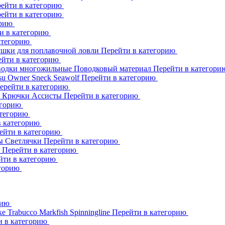
ейти в категорию
ейти в категорию
орию
и в категорию
атегорию
шки для поплавочной ловли
Перейти в категорию
ейти в категорию
одки многожильные
Поводковый материал
Перейти в категор
su
Owner
Sneck
Seawolf
Перейти в категорию
ерейти в категорию
к
Крючки Ассисты
Перейти в категорию
егорию
атегорию
в категорию
ейти в категорию
ны
Светлячки
Перейти в категорию
h
Перейти в категорию
йти в категорию
егорию
рию
ке
Trabucco
Markfish
Spinningline
Перейти в категорию
и в категорию