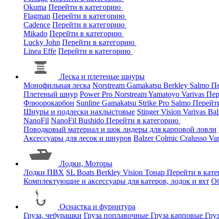
Okuma
Перейти в категорию
Flagman
Перейти в категорию
Cadence
Перейти в категорию
Mikado
Перейти в категорию
Lucky John
Перейти в категорию
Linea Effe
Перейти в категорию
Леска и плетеные шнуры
Монофильная леска
Norstream
Gamakatsu
Berkley
Salmo
Пе
Плетеный шнур
Power Pro
Norstream
Yamatoyo
Varivas
Пер
Флюорокарбон
Sunline
Gamakatsu
Strike Pro
Salmo
Перейт
Шнуры и подлески нахлыстовые
Stinger
Vision
Varivas
Bal
NanoFil
NanoFil
Bushido
Перейти в категорию
Поводковый материал и шок лидеры для карповой ловли
Аксессуары для лесок и шнуров
Balzer
Colmic
Cralusso
Va
Лодки, Моторы
Лодки ПВХ
SL Boats
Berkley
Vision
Тонар
Перейти в кат
Комплектующие и аксессуары для катеров, лодок и яхт
О
Оснастка и фурнитура
Груза, чебурашки
Груза поплавочные
Груза карповые
Гру