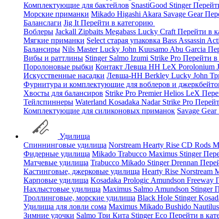
Комплектующие для бактейлов
SnastiGood
Stinger
Перейт
Морские приманки
Mikado
Higashi
Akara
Savage Gear
Пер
Баланслаги
Jig It
Перейти в категорию
Воблеры
Jackall
Zipbaits
Megabass
Lucky Craft
Перейти в 
Мягкие приманки
Select старая упаковка
Bass Assassin
Act
Балансиры
Nils Master
Lucky John
Kuusamo
Abu Garcia
Пе
Вибы и раттлины
Stinger
Salmo
Izumi
Strike Pro
Перейти в
Поролоновые рыбки
Контакт
Левша НН
LeX Porolonium
Искусственные насадки
Левша-НН
Berkley
Lucky John
Тр
Фурнитура и комплектующие для воблеров и джеркбейто
Хвосты для балансиров
Strike Pro
Premier
Helios
LeX
Пере
Тейлспиннеры
Waterland
Kosadaka
Nadar
Strike Pro
Перейт
Комплектующие для силиконовых приманок
Savage Gear
Удилища
Спиннинговые удилища
Norstream
Hearty Rise
CD Rods
M
Фидерные удилища
Mikado
Trabucco
Maximus
Stinger
Пере
Матчевые удилища
Trabucco
Mikado
Stinger
Drennan
Пере
Кастинговые, джерковые удилища
Hearty Rise
Norstream
M
Карповые удилища
Kosadaka
Prologic
Amundson
Freeway
Нахлыстовые удилища
Maximus
Salmo
Amundson
Stinger
П
Троллинговые, морские удилища
Black Hole
Stinger
Kosad
Удилища для ловли сома
Maximus
Mikado
Bushido
Nautilu
Зимние удочки
Salmo
Три Кита
Stinger
Eco
Перейти в ка