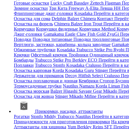
Готовые оснастки
Lucky Craft
Bassday
Zettech
Flagman
Пер
Зимние оснастки
Три Кита
Freeway
A-Elita
Левша НН
Пер
Флиппинговые джиг-головки
Kosadaka
Перейти в катег
Оснастка для сома
Delphin
Balzer
Chimera
Контакт
Перейт
Оснастка на форель
Chimera
Balzer
Iron Trout
Перейти в к
Кормушки
Кормушки фидерные
Кормушки Method
Корму
Джиг-головки
Gamakatsu
Eagle Claw
Fish Gold
ZyuGi
Пер
Поводки
Поводки титановые
Поводки троллинговые
Пов
Вертлюги, застежки, карабины, кольца заводные
Gamakat
Обжимные трубочки
Kosadaka
Trabucco
Strike Pro
Ryobi
П
Крючки
Офсетный крючок
Тройники
Одинарный крючо
Бомбарды
Trabucco
Strike Pro
Berkley
ECO
Перейти в кат
Поплавки
Trabucco
Stonfo
Kosadaka
Cralusso
Перейти в к
Оснастка карповая
Korda
Kosadaka
Guru
Stinger
Перейти 
Держатели для приманок
Decoy
Hitfish
Select
Cralusso
Пер
Оснастка поплавочная и донная
Кембрики
Стопор
Буси
Термоусадочные трубки
Nautilus
Namazu
Korda
Liman Fis
Оснастка морская
Balzer
Higashi
Savage Gear
Mikado
Пере
Оснастка для живца
Stinger
Mikado
Mifine
Перейти в кат
Прикормки, насадки, аттрактанты
Рогатки
Stonfo
Middy
Trabucco
Nautilus
Перейти в катего
Принадлежности для приготовления прикормки
На крюч
Аттрактанты для хищника
Yum
Berkley
Reins
SFT
Перейт