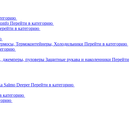
атегорию
tonfo
Перейти в категорию
ерейти в категорию
ию
ермосы, Термоконтейнеры, Холодильники
Перейти в категорию
тегорию
и, джемперы, пуловеры
Защитные рукава и наколенники
Перейти
ka
Salmo
Deeper
Перейти в категорию
в категорию
егорию