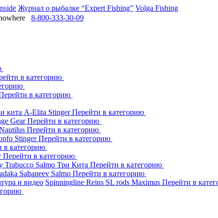
Inside
Журнал о рыбалке “Expert Fishing”
Volga Fishing
owhere
8-800-333-30-09
ю
рейти в категорию
тегорию
Перейти в категорию
ри кита
A-Elita
Stinger
Перейти в категорию
age Gear
Перейти в категорию
Nautilus
Перейти в категорию
onfo
Stinger
Перейти в категорию
и в категорию
y
Перейти в категорию
dy
Trabucco
Salmo
Три Кита
Перейти в категорию
adaka
Sabaneev
Salmo
Перейти в категорию
тура и видео
Spinningline
Reins
SL rods
Maximus
Перейти в кате
егорию