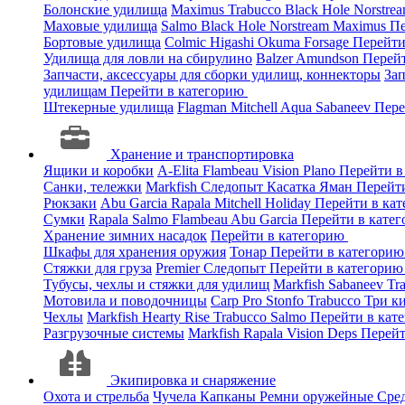
Болонские удилища
Maximus
Trabucco
Black Hole
Norstre
Маховые удилища
Salmo
Black Hole
Norstream
Maximus
Пе
Бортовые удилища
Colmic
Higashi
Okuma
Forsage
Перейти
Удилища для ловли на сбирулино
Balzer
Amundson
Перей
Запчасти, аксессуары для сборки удилищ, коннекторы
За
удилищам
Перейти в категорию
Штекерные удилища
Flagman
Mitchell
Aqua
Sabaneev
Пере
Хранение и транспортировка
Ящики и коробки
A-Elita
Flambeau
Vision
Plano
Перейти в
Санки, тележки
Markfish
Следопыт
Касатка
Яман
Перейт
Рюкзаки
Abu Garcia
Rapala
Mitchell
Holiday
Перейти в ка
Сумки
Rapala
Salmo
Flambeau
Abu Garcia
Перейти в кате
Хранение зимних насадок
Перейти в категорию
Шкафы для хранения оружия
Тонар
Перейти в категори
Стяжки для груза
Premier
Следопыт
Перейти в категори
Тубусы, чехлы и стяжки для удилищ
Markfish
Sabaneev
Tr
Мотовила и поводочницы
Carp Pro
Stonfo
Trabucco
Три к
Чехлы
Markfish
Hearty Rise
Trabucco
Salmo
Перейти в кат
Разгрузочные системы
Markfish
Rapala
Vision
Deps
Перейт
Экипировка и снаряжение
Охота и стрельба
Чучела
Капканы
Ремни оружейные
Сред