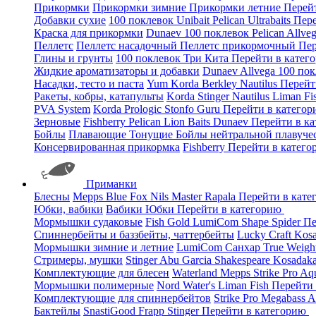
Прикормки
Прикормки зимние
Прикормки летние
Перей
Добавки сухие
100 поклевок
Unibait
Pelican
Ultrabaits
Пере
Краска для прикормки
Dunaev
100 поклевок
Pelican
Allve
Пеллетс
Пеллетс насадочный
Пеллетс прикормочный
Пер
Глины и грунты
100 поклевок
Три Кита
Перейти в катег
Жидкие ароматизаторы и добавки
Dunaev
Allvega
100 по
Насадки, тесто и паста
Yum
Korda
Berkley
Nautilus
Перейт
Ракеты, кобры, катапульты
Korda
Stinger
Nautilus
Liman Fi
PVA System
Korda
Prologic
Stonfo
Guru
Перейти в катего
Зерновые
Fishberry
Pelican
Lion Baits
Dunaev
Перейти в к
Бойлы
Плавающие
Тонущие
Бойлы нейтральной плавуче
Консервированная прикормка
Fishberry
Перейти в катег
Приманки
Блесны
Mepps
Blue Fox
Nils Master
Rapala
Перейти в кат
Юбки, вабики
Вабики
Юбки
Перейти в категорию
Мормышки судаковые
Fish Gold
LumiCom
Shape
Spider
Пе
Спиннербейты и баззбейты, чаттербейты
Lucky Craft
Kos
Мормышки зимние и летние
LumiCom
Санхар
True Weigh
Стримеры, мушки
Stinger
Abu Garcia
Shakespeare
Kosadak
Комплектующие для блесен
Waterland
Mepps
Strike Pro
Aq
Мормышки полимерные
Nord Water's
Liman Fish
Перейти
Комплектующие для спиннербейтов
Strike Pro
Megabass
A
Бактейлы
SnastiGood
Frapp
Stinger
Перейти в категорию