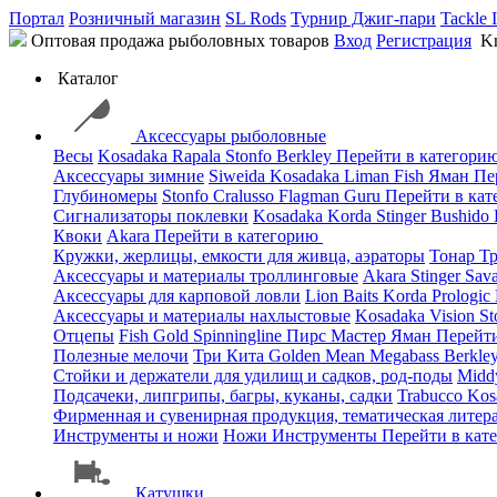
Портал
Розничный магазин
SL Rods
Турнир Джиг-пари
Tackle 
Оптовая продажа рыболовных товаров
Вход
Регистрация
Kn
Каталог
Аксессуары рыболовные
Весы
Kosadaka
Rapala
Stonfo
Berkley
Перейти в категори
Аксессуары зимние
Siweida
Kosadaka
Liman Fish
Яман
Пе
Глубиномеры
Stonfo
Cralusso
Flagman
Guru
Перейти в ка
Сигнализаторы поклевки
Kosadaka
Korda
Stinger
Bushido
Квоки
Akara
Перейти в категорию
Кружки, жерлицы, емкости для живца, аэраторы
Тонар
Т
Аксессуары и материалы троллинговые
Akara
Stinger
Sav
Аксессуары для карповой ловли
Lion Baits
Korda
Prologic
Аксессуары и материалы нахлыстовые
Kosadaka
Vision
St
Отцепы
Fish Gold
Spinningline
Пирс Мастер
Яман
Перейт
Полезные мелочи
Три Кита
Golden Mean
Megabass
Berkle
Стойки и держатели для удилищ и садков, род-поды
Mid
Подсачеки, липгрипы, багры, куканы, садки
Trabucco
Kos
Фирменная и сувенирная продукция, тематическая литера
Инструменты и ножи
Ножи
Инструменты
Перейти в кат
Катушки