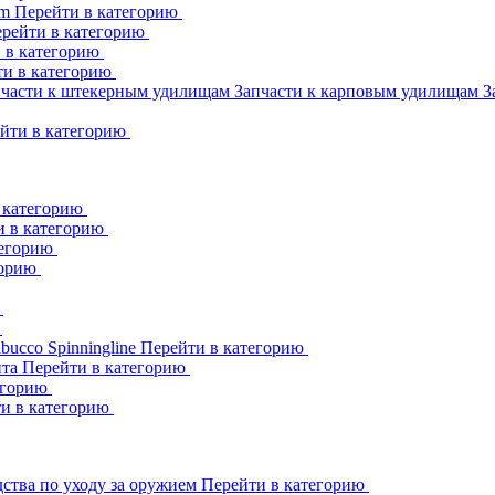
am
Перейти в категорию
рейти в категорию
 в категорию
ти в категорию
пчасти к штекерным удилищам
Запчасти к карповым удилищам
З
йти в категорию
 категорию
и в категорию
тегорию
горию
ю
ю
abucco
Spinningline
Перейти в категорию
ита
Перейти в категорию
егорию
и в категорию
ства по уходу за оружием
Перейти в категорию