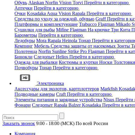
Обувь
Alaskan
Norfin
Vision
Torvi
Перейти в категорию
Аптечки
Перейти в категорию
Очки
Kosadaka
Aqua
Vision
Rapala
Перейти в категорию
Средства по уходу за одеждой, обувью
Graff
Перейти в к
Платформы и комплектующие
Trabucco
Flagman
Mikado
S
Сушилки для рыбы
Mifine
Flagman
На крючке
Три Кита
П
Барометры
Перейти в категорию
Ледобуры
Mora
Rapala
Heinola
Тонар
Перейти в категор
Кемпинг
Мебель
Средства защиты от насекомых
Зонты
Т
Полотенца
Norfin
Sunline
Strike Pro
Flagman
Перейти в ка
Бинокли
Следопыт
Helios
Перейти в категорию
Одежда для рыбалки
Костюмы и куртки
Носки
Толстовк
Почвобуры
Тонар
Перейти в категорию
Электроника
Аксессуары для эхолотов, картплоттеров
Markfish
Kosada
Подводные камеры
Craft
Перейти в категорию
Элементы питания и зарядные устройства
Nisus
Перейти 
Фонари
Следопыт
Rapala
Balzer
Kosadaka
Перейти в кат
Заказать звонок
9:00 - 18:00 (МСК)
По всей России
Компания