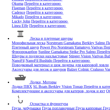
Okuma
Перейти в категорию
Flagman
Перейти в категорию
Cadence
Перейти в категорию
Mikado
Перейти в категорию
Lucky John
Перейти в категорию
Linea Effe
Перейти в категорию
Леска и плетеные шнуры
Монофильная леска
Norstream
Gamakatsu
Berkley
Salmo
Пе
Плетеный шнур
Power Pro
Norstream
Yamatoyo
Varivas
Пер
Флюорокарбон
Sunline
Gamakatsu
Strike Pro
Salmo
Перейт
Шнуры и подлески нахлыстовые
Stinger
Vision
Varivas
Bal
NanoFil
NanoFil
Bushido
Перейти в категорию
Поводковый материал и шок лидеры для карповой ловли
Аксессуары для лесок и шнуров
Balzer
Colmic
Cralusso
Va
Лодки, Моторы
Лодки ПВХ
SL Boats
Berkley
Vision
Тонар
Перейти в кат
Комплектующие и аксессуары для катеров, лодок и яхт
О
Оснастка и фурнитура
Груза, чебурашки
Груза поплавочные
Груза карповые
Гру