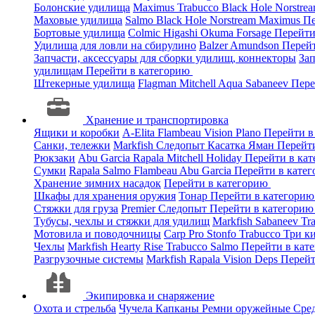
Болонские удилища
Maximus
Trabucco
Black Hole
Norstre
Маховые удилища
Salmo
Black Hole
Norstream
Maximus
Пе
Бортовые удилища
Colmic
Higashi
Okuma
Forsage
Перейти
Удилища для ловли на сбирулино
Balzer
Amundson
Перей
Запчасти, аксессуары для сборки удилищ, коннекторы
За
удилищам
Перейти в категорию
Штекерные удилища
Flagman
Mitchell
Aqua
Sabaneev
Пере
Хранение и транспортировка
Ящики и коробки
A-Elita
Flambeau
Vision
Plano
Перейти в
Санки, тележки
Markfish
Следопыт
Касатка
Яман
Перейт
Рюкзаки
Abu Garcia
Rapala
Mitchell
Holiday
Перейти в ка
Сумки
Rapala
Salmo
Flambeau
Abu Garcia
Перейти в кате
Хранение зимних насадок
Перейти в категорию
Шкафы для хранения оружия
Тонар
Перейти в категори
Стяжки для груза
Premier
Следопыт
Перейти в категори
Тубусы, чехлы и стяжки для удилищ
Markfish
Sabaneev
Tr
Мотовила и поводочницы
Carp Pro
Stonfo
Trabucco
Три к
Чехлы
Markfish
Hearty Rise
Trabucco
Salmo
Перейти в кат
Разгрузочные системы
Markfish
Rapala
Vision
Deps
Перейт
Экипировка и снаряжение
Охота и стрельба
Чучела
Капканы
Ремни оружейные
Сред