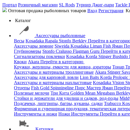
Портал
Розничный магазин
SL Rods
Турнир Джиг-пари
Tackle 
Оптовая продажа рыболовных товаров
Вход
Регистрация
Kn
Каталог
Аксессуары рыболовные
Весы
Kosadaka
Rapala
Stonfo
Berkley
Перейти в категори
Аксессуары зимние
Siweida
Kosadaka
Liman Fish
Яман
Пе
Глубиномеры
Stonfo
Cralusso
Flagman
Guru
Перейти в ка
Сигнализаторы поклевки
Kosadaka
Korda
Stinger
Bushido
Квоки
Akara
Перейти в категорию
Кружки, жерлицы, емкости для живца, аэраторы
Тонар
Т
Аксессуары и материалы троллинговые
Akara
Stinger
Sav
Аксессуары для карповой ловли
Lion Baits
Korda
Prologic
Аксессуары и материалы нахлыстовые
Kosadaka
Vision
St
Отцепы
Fish Gold
Spinningline
Пирс Мастер
Яман
Перейт
Полезные мелочи
Три Кита
Golden Mean
Megabass
Berkle
Стойки и держатели для удилищ и садков, род-поды
Mid
Подсачеки, липгрипы, багры, куканы, садки
Trabucco
Kos
Фирменная и сувенирная продукция, тематическая литера
Инструменты и ножи
Ножи
Инструменты
Перейти в кат
Катушки