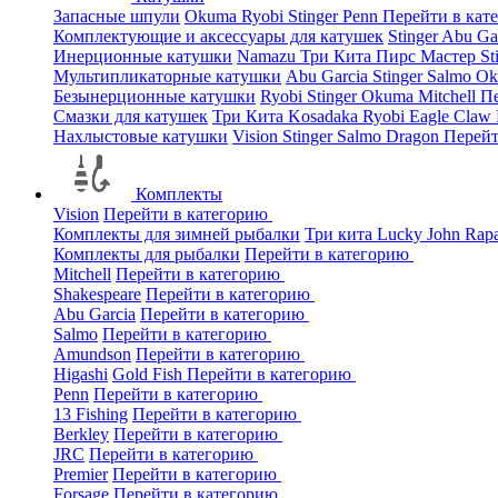
Запасные шпули
Okuma
Ryobi
Stinger
Penn
Перейти в кат
Комплектующие и аксессуары для катушек
Stinger
Abu Ga
Инерционные катушки
Namazu
Три Кита
Пирс Мастер
St
Мультипликаторные катушки
Abu Garcia
Stinger
Salmo
O
Безынерционные катушки
Ryobi
Stinger
Okuma
Mitchell
Пе
Смазки для катушек
Три Кита
Kosadaka
Ryobi
Eagle Claw
Нахлыстовые катушки
Vision
Stinger
Salmo
Dragon
Перейт
Комплекты
Vision
Перейти в категорию
Комплекты для зимней рыбалки
Три кита
Lucky John
Rap
Комплекты для рыбалки
Перейти в категорию
Mitchell
Перейти в категорию
Shakespeare
Перейти в категорию
Abu Garcia
Перейти в категорию
Salmo
Перейти в категорию
Amundson
Перейти в категорию
Higashi
Gold Fish
Перейти в категорию
Penn
Перейти в категорию
13 Fishing
Перейти в категорию
Berkley
Перейти в категорию
JRC
Перейти в категорию
Premier
Перейти в категорию
Forsage
Перейти в категорию