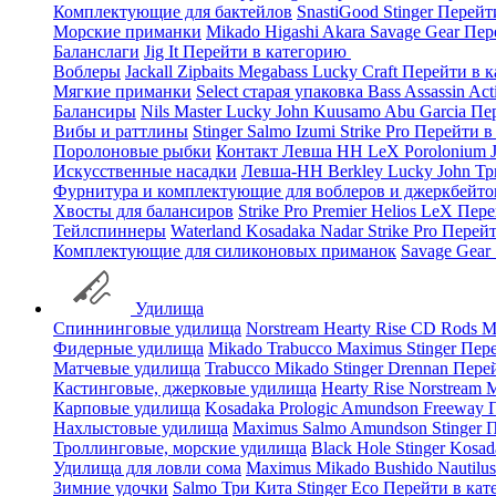
Комплектующие для бактейлов
SnastiGood
Stinger
Перейт
Морские приманки
Mikado
Higashi
Akara
Savage Gear
Пер
Баланслаги
Jig It
Перейти в категорию
Воблеры
Jackall
Zipbaits
Megabass
Lucky Craft
Перейти в 
Мягкие приманки
Select старая упаковка
Bass Assassin
Act
Балансиры
Nils Master
Lucky John
Kuusamo
Abu Garcia
Пе
Вибы и раттлины
Stinger
Salmo
Izumi
Strike Pro
Перейти в
Поролоновые рыбки
Контакт
Левша НН
LeX Porolonium
Искусственные насадки
Левша-НН
Berkley
Lucky John
Тр
Фурнитура и комплектующие для воблеров и джеркбейто
Хвосты для балансиров
Strike Pro
Premier
Helios
LeX
Пере
Тейлспиннеры
Waterland
Kosadaka
Nadar
Strike Pro
Перейт
Комплектующие для силиконовых приманок
Savage Gear
Удилища
Спиннинговые удилища
Norstream
Hearty Rise
CD Rods
M
Фидерные удилища
Mikado
Trabucco
Maximus
Stinger
Пере
Матчевые удилища
Trabucco
Mikado
Stinger
Drennan
Пере
Кастинговые, джерковые удилища
Hearty Rise
Norstream
M
Карповые удилища
Kosadaka
Prologic
Amundson
Freeway
Нахлыстовые удилища
Maximus
Salmo
Amundson
Stinger
П
Троллинговые, морские удилища
Black Hole
Stinger
Kosad
Удилища для ловли сома
Maximus
Mikado
Bushido
Nautilu
Зимние удочки
Salmo
Три Кита
Stinger
Eco
Перейти в ка