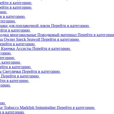
ейти в категорию
ейти в категорию
орию
и в категорию
атегорию
шки для поплавочной ловли
Перейти в категорию
ейти в категорию
одки многожильные
Поводковый материал
Перейти в категор
su
Owner
Sneck
Seawolf
Перейти в категорию
ерейти в категорию
к
Крючки Ассисты
Перейти в категорию
егорию
атегорию
в категорию
ейти в категорию
ны
Светлячки
Перейти в категорию
h
Перейти в категорию
йти в категорию
егорию
рию
ке
Trabucco
Markfish
Spinningline
Перейти в категорию
и в категорию