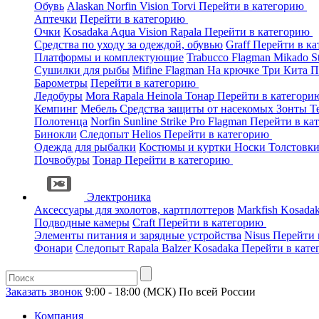
Обувь
Alaskan
Norfin
Vision
Torvi
Перейти в категорию
Аптечки
Перейти в категорию
Очки
Kosadaka
Aqua
Vision
Rapala
Перейти в категорию
Средства по уходу за одеждой, обувью
Graff
Перейти в к
Платформы и комплектующие
Trabucco
Flagman
Mikado
S
Сушилки для рыбы
Mifine
Flagman
На крючке
Три Кита
П
Барометры
Перейти в категорию
Ледобуры
Mora
Rapala
Heinola
Тонар
Перейти в категор
Кемпинг
Мебель
Средства защиты от насекомых
Зонты
Т
Полотенца
Norfin
Sunline
Strike Pro
Flagman
Перейти в ка
Бинокли
Следопыт
Helios
Перейти в категорию
Одежда для рыбалки
Костюмы и куртки
Носки
Толстовк
Почвобуры
Тонар
Перейти в категорию
Электроника
Аксессуары для эхолотов, картплоттеров
Markfish
Kosada
Подводные камеры
Craft
Перейти в категорию
Элементы питания и зарядные устройства
Nisus
Перейти 
Фонари
Следопыт
Rapala
Balzer
Kosadaka
Перейти в кат
Заказать звонок
9:00 - 18:00 (МСК)
По всей России
Компания