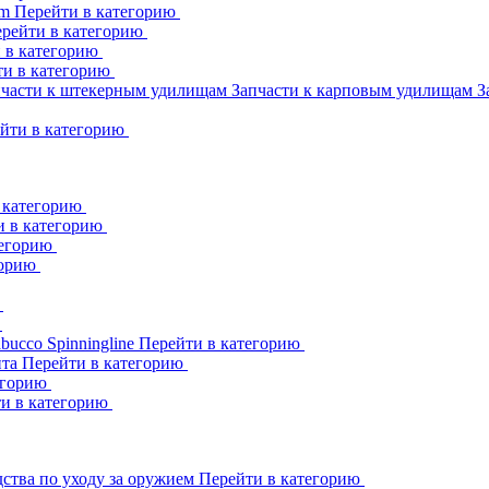
am
Перейти в категорию
рейти в категорию
 в категорию
ти в категорию
пчасти к штекерным удилищам
Запчасти к карповым удилищам
З
йти в категорию
 категорию
и в категорию
тегорию
горию
ю
ю
abucco
Spinningline
Перейти в категорию
ита
Перейти в категорию
егорию
и в категорию
ства по уходу за оружием
Перейти в категорию