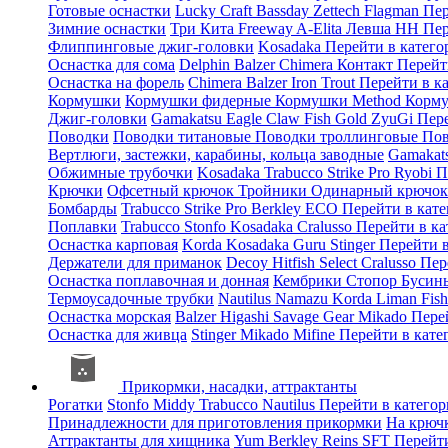
Готовые оснастки
Lucky Craft
Bassday
Zettech
Flagman
Пер
Зимние оснастки
Три Кита
Freeway
A-Elita
Левша НН
Пер
Флиппинговые джиг-головки
Kosadaka
Перейти в катег
Оснастка для сома
Delphin
Balzer
Chimera
Контакт
Перейт
Оснастка на форель
Chimera
Balzer
Iron Trout
Перейти в к
Кормушки
Кормушки фидерные
Кормушки Method
Корму
Джиг-головки
Gamakatsu
Eagle Claw
Fish Gold
ZyuGi
Пер
Поводки
Поводки титановые
Поводки троллинговые
Пов
Вертлюги, застежки, карабины, кольца заводные
Gamakat
Обжимные трубочки
Kosadaka
Trabucco
Strike Pro
Ryobi
П
Крючки
Офсетный крючок
Тройники
Одинарный крючо
Бомбарды
Trabucco
Strike Pro
Berkley
ECO
Перейти в кат
Поплавки
Trabucco
Stonfo
Kosadaka
Cralusso
Перейти в к
Оснастка карповая
Korda
Kosadaka
Guru
Stinger
Перейти 
Держатели для приманок
Decoy
Hitfish
Select
Cralusso
Пер
Оснастка поплавочная и донная
Кембрики
Стопор
Буси
Термоусадочные трубки
Nautilus
Namazu
Korda
Liman Fis
Оснастка морская
Balzer
Higashi
Savage Gear
Mikado
Пере
Оснастка для живца
Stinger
Mikado
Mifine
Перейти в кат
Прикормки, насадки, аттрактанты
Рогатки
Stonfo
Middy
Trabucco
Nautilus
Перейти в катего
Принадлежности для приготовления прикормки
На крюч
Аттрактанты для хищника
Yum
Berkley
Reins
SFT
Перейт