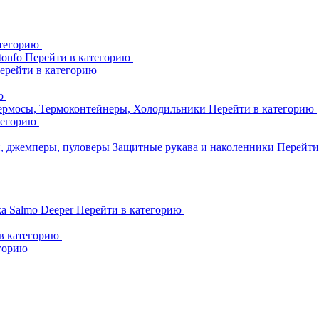
атегорию
tonfo
Перейти в категорию
ерейти в категорию
ию
ермосы, Термоконтейнеры, Холодильники
Перейти в категорию
тегорию
и, джемперы, пуловеры
Защитные рукава и наколенники
Перейти
ka
Salmo
Deeper
Перейти в категорию
в категорию
егорию