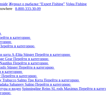
Inside
Журнал о рыбалке “Expert Fishing”
Volga Fishing
owhere
8-800-333-30-09
ю
рейти в категорию
тегорию
Перейти в категорию
ри кита
A-Elita
Stinger
Перейти в категорию
age Gear
Перейти в категорию
Nautilus
Перейти в категорию
onfo
Stinger
Перейти в категорию
и в категорию
y
Перейти в категорию
dy
Trabucco
Salmo
Три Кита
Перейти в категорию
adaka
Sabaneev
Salmo
Перейти в категорию
тура и видео
Spinningline
Reins
SL rods
Maximus
Перейти в кате
егорию