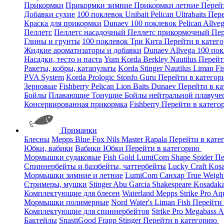
Прикормки
Прикормки зимние
Прикормки летние
Перей
Добавки сухие
100 поклевок
Unibait
Pelican
Ultrabaits
Пере
Краска для прикормки
Dunaev
100 поклевок
Pelican
Allve
Пеллетс
Пеллетс насадочный
Пеллетс прикормочный
Пер
Глины и грунты
100 поклевок
Три Кита
Перейти в катег
Жидкие ароматизаторы и добавки
Dunaev
Allvega
100 по
Насадки, тесто и паста
Yum
Korda
Berkley
Nautilus
Перейт
Ракеты, кобры, катапульты
Korda
Stinger
Nautilus
Liman Fi
PVA System
Korda
Prologic
Stonfo
Guru
Перейти в катего
Зерновые
Fishberry
Pelican
Lion Baits
Dunaev
Перейти в к
Бойлы
Плавающие
Тонущие
Бойлы нейтральной плавуче
Консервированная прикормка
Fishberry
Перейти в катег
Приманки
Блесны
Mepps
Blue Fox
Nils Master
Rapala
Перейти в кат
Юбки, вабики
Вабики
Юбки
Перейти в категорию
Мормышки судаковые
Fish Gold
LumiCom
Shape
Spider
Пе
Спиннербейты и баззбейты, чаттербейты
Lucky Craft
Kos
Мормышки зимние и летние
LumiCom
Санхар
True Weigh
Стримеры, мушки
Stinger
Abu Garcia
Shakespeare
Kosadak
Комплектующие для блесен
Waterland
Mepps
Strike Pro
Aq
Мормышки полимерные
Nord Water's
Liman Fish
Перейти
Комплектующие для спиннербейтов
Strike Pro
Megabass
A
Бактейлы
SnastiGood
Frapp
Stinger
Перейти в категорию