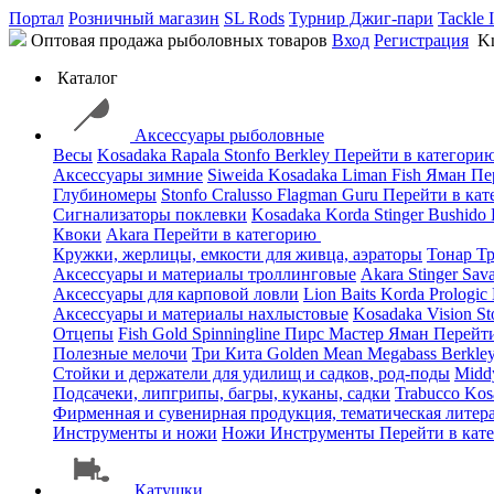
Портал
Розничный магазин
SL Rods
Турнир Джиг-пари
Tackle 
Оптовая продажа рыболовных товаров
Вход
Регистрация
Kn
Каталог
Аксессуары рыболовные
Весы
Kosadaka
Rapala
Stonfo
Berkley
Перейти в категори
Аксессуары зимние
Siweida
Kosadaka
Liman Fish
Яман
Пе
Глубиномеры
Stonfo
Cralusso
Flagman
Guru
Перейти в ка
Сигнализаторы поклевки
Kosadaka
Korda
Stinger
Bushido
Квоки
Akara
Перейти в категорию
Кружки, жерлицы, емкости для живца, аэраторы
Тонар
Т
Аксессуары и материалы троллинговые
Akara
Stinger
Sav
Аксессуары для карповой ловли
Lion Baits
Korda
Prologic
Аксессуары и материалы нахлыстовые
Kosadaka
Vision
St
Отцепы
Fish Gold
Spinningline
Пирс Мастер
Яман
Перейт
Полезные мелочи
Три Кита
Golden Mean
Megabass
Berkle
Стойки и держатели для удилищ и садков, род-поды
Mid
Подсачеки, липгрипы, багры, куканы, садки
Trabucco
Kos
Фирменная и сувенирная продукция, тематическая литера
Инструменты и ножи
Ножи
Инструменты
Перейти в кат
Катушки