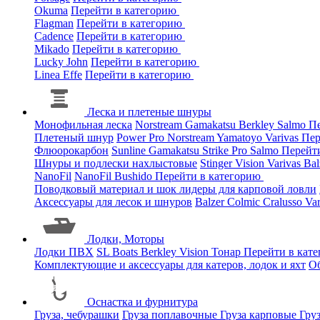
Okuma
Перейти в категорию
Flagman
Перейти в категорию
Cadence
Перейти в категорию
Mikado
Перейти в категорию
Lucky John
Перейти в категорию
Linea Effe
Перейти в категорию
Леска и плетеные шнуры
Монофильная леска
Norstream
Gamakatsu
Berkley
Salmo
Пе
Плетеный шнур
Power Pro
Norstream
Yamatoyo
Varivas
Пер
Флюорокарбон
Sunline
Gamakatsu
Strike Pro
Salmo
Перейт
Шнуры и подлески нахлыстовые
Stinger
Vision
Varivas
Bal
NanoFil
NanoFil
Bushido
Перейти в категорию
Поводковый материал и шок лидеры для карповой ловли
Аксессуары для лесок и шнуров
Balzer
Colmic
Cralusso
Va
Лодки, Моторы
Лодки ПВХ
SL Boats
Berkley
Vision
Тонар
Перейти в кат
Комплектующие и аксессуары для катеров, лодок и яхт
О
Оснастка и фурнитура
Груза, чебурашки
Груза поплавочные
Груза карповые
Гру