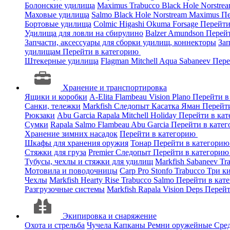
Болонские удилища
Maximus
Trabucco
Black Hole
Norstre
Маховые удилища
Salmo
Black Hole
Norstream
Maximus
Пе
Бортовые удилища
Colmic
Higashi
Okuma
Forsage
Перейти
Удилища для ловли на сбирулино
Balzer
Amundson
Перей
Запчасти, аксессуары для сборки удилищ, коннекторы
За
удилищам
Перейти в категорию
Штекерные удилища
Flagman
Mitchell
Aqua
Sabaneev
Пере
Хранение и транспортировка
Ящики и коробки
A-Elita
Flambeau
Vision
Plano
Перейти в
Санки, тележки
Markfish
Следопыт
Касатка
Яман
Перейт
Рюкзаки
Abu Garcia
Rapala
Mitchell
Holiday
Перейти в ка
Сумки
Rapala
Salmo
Flambeau
Abu Garcia
Перейти в кате
Хранение зимних насадок
Перейти в категорию
Шкафы для хранения оружия
Тонар
Перейти в категори
Стяжки для груза
Premier
Следопыт
Перейти в категори
Тубусы, чехлы и стяжки для удилищ
Markfish
Sabaneev
Tr
Мотовила и поводочницы
Carp Pro
Stonfo
Trabucco
Три к
Чехлы
Markfish
Hearty Rise
Trabucco
Salmo
Перейти в кат
Разгрузочные системы
Markfish
Rapala
Vision
Deps
Перейт
Экипировка и снаряжение
Охота и стрельба
Чучела
Капканы
Ремни оружейные
Сред