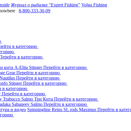
Inside
Журнал о рыбалке “Expert Fishing”
Volga Fishing
owhere
8-800-333-30-09
ю
рейти в категорию
тегорию
Перейти в категорию
ри кита
A-Elita
Stinger
Перейти в категорию
age Gear
Перейти в категорию
Nautilus
Перейти в категорию
onfo
Stinger
Перейти в категорию
и в категорию
y
Перейти в категорию
dy
Trabucco
Salmo
Три Кита
Перейти в категорию
adaka
Sabaneev
Salmo
Перейти в категорию
тура и видео
Spinningline
Reins
SL rods
Maximus
Перейти в кате
егорию