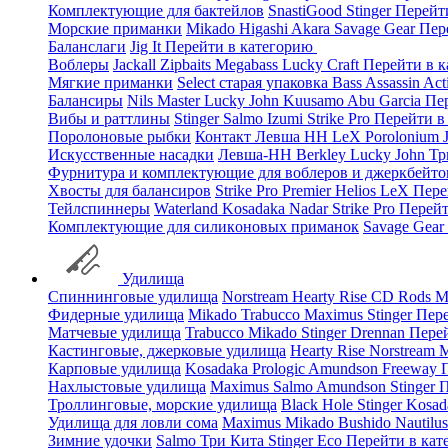
Комплектующие для бактейлов
SnastiGood
Stinger
Перейт
Морские приманки
Mikado
Higashi
Akara
Savage Gear
Пер
Баланслаги
Jig It
Перейти в категорию
Воблеры
Jackall
Zipbaits
Megabass
Lucky Craft
Перейти в 
Мягкие приманки
Select старая упаковка
Bass Assassin
Act
Балансиры
Nils Master
Lucky John
Kuusamo
Abu Garcia
Пе
Вибы и раттлины
Stinger
Salmo
Izumi
Strike Pro
Перейти в
Поролоновые рыбки
Контакт
Левша НН
LeX Porolonium
Искусственные насадки
Левша-НН
Berkley
Lucky John
Тр
Фурнитура и комплектующие для воблеров и джеркбейто
Хвосты для балансиров
Strike Pro
Premier
Helios
LeX
Пере
Тейлспиннеры
Waterland
Kosadaka
Nadar
Strike Pro
Перейт
Комплектующие для силиконовых приманок
Savage Gear
Удилища
Спиннинговые удилища
Norstream
Hearty Rise
CD Rods
M
Фидерные удилища
Mikado
Trabucco
Maximus
Stinger
Пере
Матчевые удилища
Trabucco
Mikado
Stinger
Drennan
Пере
Кастинговые, джерковые удилища
Hearty Rise
Norstream
M
Карповые удилища
Kosadaka
Prologic
Amundson
Freeway
Нахлыстовые удилища
Maximus
Salmo
Amundson
Stinger
П
Троллинговые, морские удилища
Black Hole
Stinger
Kosad
Удилища для ловли сома
Maximus
Mikado
Bushido
Nautilu
Зимние удочки
Salmo
Три Кита
Stinger
Eco
Перейти в ка