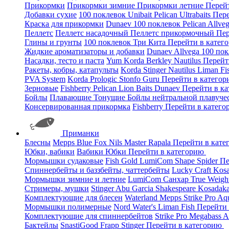
Прикормки
Прикормки зимние
Прикормки летние
Перей
Добавки сухие
100 поклевок
Unibait
Pelican
Ultrabaits
Пере
Краска для прикормки
Dunaev
100 поклевок
Pelican
Allve
Пеллетс
Пеллетс насадочный
Пеллетс прикормочный
Пер
Глины и грунты
100 поклевок
Три Кита
Перейти в катег
Жидкие ароматизаторы и добавки
Dunaev
Allvega
100 по
Насадки, тесто и паста
Yum
Korda
Berkley
Nautilus
Перейт
Ракеты, кобры, катапульты
Korda
Stinger
Nautilus
Liman Fi
PVA System
Korda
Prologic
Stonfo
Guru
Перейти в катего
Зерновые
Fishberry
Pelican
Lion Baits
Dunaev
Перейти в к
Бойлы
Плавающие
Тонущие
Бойлы нейтральной плавуче
Консервированная прикормка
Fishberry
Перейти в катег
Приманки
Блесны
Mepps
Blue Fox
Nils Master
Rapala
Перейти в кат
Юбки, вабики
Вабики
Юбки
Перейти в категорию
Мормышки судаковые
Fish Gold
LumiCom
Shape
Spider
Пе
Спиннербейты и баззбейты, чаттербейты
Lucky Craft
Kos
Мормышки зимние и летние
LumiCom
Санхар
True Weigh
Стримеры, мушки
Stinger
Abu Garcia
Shakespeare
Kosadak
Комплектующие для блесен
Waterland
Mepps
Strike Pro
Aq
Мормышки полимерные
Nord Water's
Liman Fish
Перейти
Комплектующие для спиннербейтов
Strike Pro
Megabass
A
Бактейлы
SnastiGood
Frapp
Stinger
Перейти в категорию