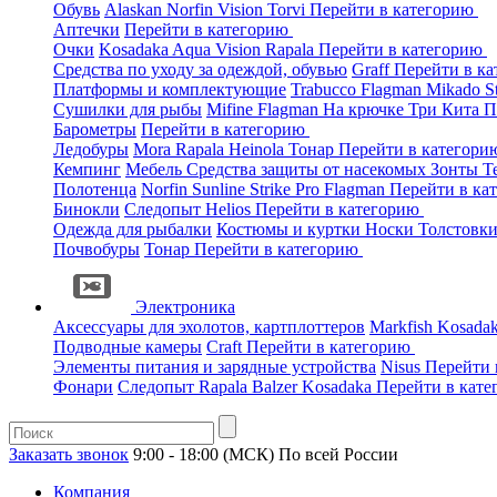
Обувь
Alaskan
Norfin
Vision
Torvi
Перейти в категорию
Аптечки
Перейти в категорию
Очки
Kosadaka
Aqua
Vision
Rapala
Перейти в категорию
Средства по уходу за одеждой, обувью
Graff
Перейти в к
Платформы и комплектующие
Trabucco
Flagman
Mikado
S
Сушилки для рыбы
Mifine
Flagman
На крючке
Три Кита
П
Барометры
Перейти в категорию
Ледобуры
Mora
Rapala
Heinola
Тонар
Перейти в категор
Кемпинг
Мебель
Средства защиты от насекомых
Зонты
Т
Полотенца
Norfin
Sunline
Strike Pro
Flagman
Перейти в ка
Бинокли
Следопыт
Helios
Перейти в категорию
Одежда для рыбалки
Костюмы и куртки
Носки
Толстовк
Почвобуры
Тонар
Перейти в категорию
Электроника
Аксессуары для эхолотов, картплоттеров
Markfish
Kosada
Подводные камеры
Craft
Перейти в категорию
Элементы питания и зарядные устройства
Nisus
Перейти 
Фонари
Следопыт
Rapala
Balzer
Kosadaka
Перейти в кат
Заказать звонок
9:00 - 18:00 (МСК)
По всей России
Компания