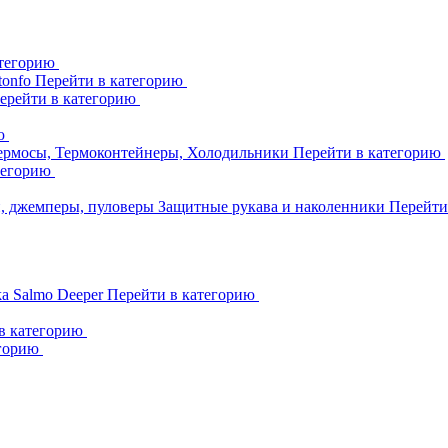
атегорию
tonfo
Перейти в категорию
ерейти в категорию
ию
ермосы, Термоконтейнеры, Холодильники
Перейти в категорию
тегорию
и, джемперы, пуловеры
Защитные рукава и наколенники
Перейти
ka
Salmo
Deeper
Перейти в категорию
в категорию
егорию