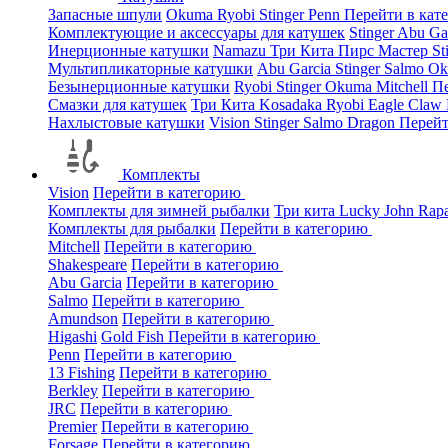
Запасные шпули
Okuma
Ryobi
Stinger
Penn
Перейти в кат
Комплектующие и аксессуары для катушек
Stinger
Abu Ga
Инерционные катушки
Namazu
Три Кита
Пирс Мастер
St
Мультипликаторные катушки
Abu Garcia
Stinger
Salmo
O
Безынерционные катушки
Ryobi
Stinger
Okuma
Mitchell
Пе
Смазки для катушек
Три Кита
Kosadaka
Ryobi
Eagle Claw
Нахлыстовые катушки
Vision
Stinger
Salmo
Dragon
Перейт
Комплекты
Vision
Перейти в категорию
Комплекты для зимней рыбалки
Три кита
Lucky John
Rap
Комплекты для рыбалки
Перейти в категорию
Mitchell
Перейти в категорию
Shakespeare
Перейти в категорию
Abu Garcia
Перейти в категорию
Salmo
Перейти в категорию
Amundson
Перейти в категорию
Higashi
Gold Fish
Перейти в категорию
Penn
Перейти в категорию
13 Fishing
Перейти в категорию
Berkley
Перейти в категорию
JRC
Перейти в категорию
Premier
Перейти в категорию
Forsage
Перейти в категорию