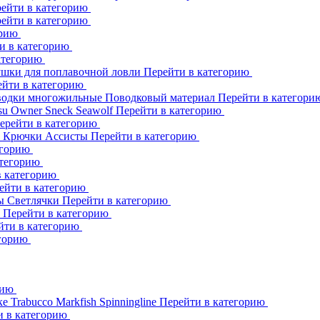
ейти в категорию
ейти в категорию
орию
и в категорию
атегорию
шки для поплавочной ловли
Перейти в категорию
ейти в категорию
одки многожильные
Поводковый материал
Перейти в категор
su
Owner
Sneck
Seawolf
Перейти в категорию
ерейти в категорию
к
Крючки Ассисты
Перейти в категорию
егорию
атегорию
в категорию
ейти в категорию
ны
Светлячки
Перейти в категорию
h
Перейти в категорию
йти в категорию
егорию
рию
ке
Trabucco
Markfish
Spinningline
Перейти в категорию
и в категорию