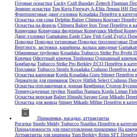
Готовые оснастки
Lucky Craft
Bassday
Zettech
Flagman
Пер
Зимние оснастки
Три Кита
Freeway
A-Elita
Левша НН
Пер
Флиппинговые джиг-головки
Kosadaka
Перейти в катег
Оснастка для сома
Delphin
Balzer
Chimera
Контакт
Перейт
Оснастка на форель
Chimera
Balzer
Iron Trout
Перейти в к
Кормушки
Кормушки фидерные
Кормушки Method
Корму
Джиг-головки
Gamakatsu
Eagle Claw
Fish Gold
ZyuGi
Пер
Поводки
Поводки титановые
Поводки троллинговые
Пов
Вертлюги, застежки, карабины, кольца заводные
Gamakat
Обжимные трубочки
Kosadaka
Trabucco
Strike Pro
Ryobi
П
Крючки
Офсетный крючок
Тройники
Одинарный крючо
Бомбарды
Trabucco
Strike Pro
Berkley
ECO
Перейти в кат
Поплавки
Trabucco
Stonfo
Kosadaka
Cralusso
Перейти в к
Оснастка карповая
Korda
Kosadaka
Guru
Stinger
Перейти 
Держатели для приманок
Decoy
Hitfish
Select
Cralusso
Пер
Оснастка поплавочная и донная
Кембрики
Стопор
Буси
Термоусадочные трубки
Nautilus
Namazu
Korda
Liman Fis
Оснастка морская
Balzer
Higashi
Savage Gear
Mikado
Пере
Оснастка для живца
Stinger
Mikado
Mifine
Перейти в кат
Прикормки, насадки, аттрактанты
Рогатки
Stonfo
Middy
Trabucco
Nautilus
Перейти в катего
Принадлежности для приготовления прикормки
На крюч
Аттрактанты для хищника
Yum
Berkley
Reins
SFT
Перейт