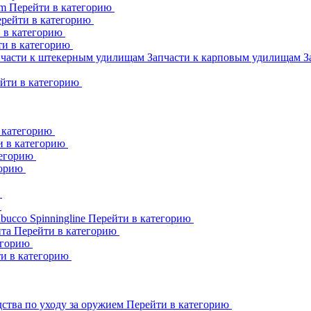
am
Перейти в категорию
рейти в категорию
 в категорию
ти в категорию
пчасти к штекерным удилищам
Запчасти к карповым удилищам
З
йти в категорию
 категорию
и в категорию
тегорию
горию
ю
ю
abucco
Spinningline
Перейти в категорию
ита
Перейти в категорию
егорию
и в категорию
ства по уходу за оружием
Перейти в категорию