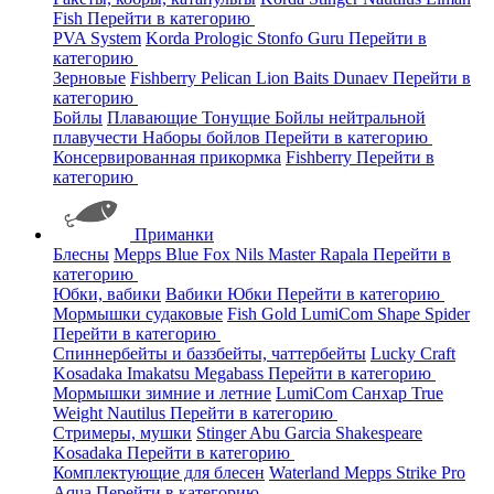
Fish
Перейти в категорию
PVA System
Korda
Prologic
Stonfo
Guru
Перейти в
категорию
Зерновые
Fishberry
Pelican
Lion Baits
Dunaev
Перейти в
категорию
Бойлы
Плавающие
Тонущие
Бойлы нейтральной
плавучести
Наборы бойлов
Перейти в категорию
Консервированная прикормка
Fishberry
Перейти в
категорию
Приманки
Блесны
Mepps
Blue Fox
Nils Master
Rapala
Перейти в
категорию
Юбки, вабики
Вабики
Юбки
Перейти в категорию
Мормышки судаковые
Fish Gold
LumiCom
Shape
Spider
Перейти в категорию
Спиннербейты и баззбейты, чаттербейты
Lucky Craft
Kosadaka
Imakatsu
Megabass
Перейти в категорию
Мормышки зимние и летние
LumiCom
Санхар
True
Weight
Nautilus
Перейти в категорию
Стримеры, мушки
Stinger
Abu Garcia
Shakespeare
Kosadaka
Перейти в категорию
Комплектующие для блесен
Waterland
Mepps
Strike Pro
Aqua
Перейти в категорию