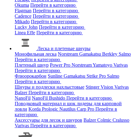
Okuma
Перейти в категорию
Flagman
Перейти в категорию
Cadence
Перейти в категорию
Mikado
Перейти в категорию
Lucky John
Перейти в категорию
Linea Effe
Перейти в категорию
Леска и плетеные шнуры
Монофильная леска
Norstream
Gamakatsu
Berkley
Salmo
Перейти в категорию
Плетеный шнур
Power Pro
Norstream
Yamatoyo
Varivas
Перейти в категорию
Флюорокарбон
Sunline
Gamakatsu
Strike Pro
Salmo
Перейти в категорию
Шнуры и подлески нахлыстовые
Stinger
Vision
Varivas
Balzer
Перейти в категорию
NanoFil
NanoFil
Bushido
Перейти в категорию
Поводковый материал и шок лидеры для карповой
ловли
Korda
Prologic
Nautilus
Carp Pro
Перейти в
категорию
Аксессуары для лесок и шнуров
Balzer
Colmic
Cralusso
Varivas
Перейти в категорию