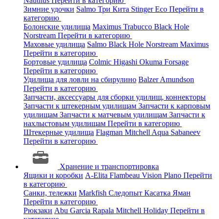
Nautilus
Перейти в категорию
Зимние удочки
Salmo
Три Кита
Stinger
Eco
Перейти в
категорию
Болонские удилища
Maximus
Trabucco
Black Hole
Norstream
Перейти в категорию
Маховые удилища
Salmo
Black Hole
Norstream
Maximus
Перейти в категорию
Бортовые удилища
Colmic
Higashi
Okuma
Forsage
Перейти в категорию
Удилища для ловли на сбирулино
Balzer
Amundson
Перейти в категорию
Запчасти, аксессуары для сборки удилищ, коннекторы
Запчасти к штекерным удилищам
Запчасти к карповым
удилищам
Запчасти к матчевым удилищам
Запчасти к
нахлыстовым удилищам
Перейти в категорию
Штекерные удилища
Flagman
Mitchell
Aqua
Sabaneev
Перейти в категорию
Хранение и транспортировка
Ящики и коробки
A-Elita
Flambeau
Vision
Plano
Перейти
в категорию
Санки, тележки
Markfish
Следопыт
Касатка
Яман
Перейти в категорию
Рюкзаки
Abu Garcia
Rapala
Mitchell
Holiday
Перейти в