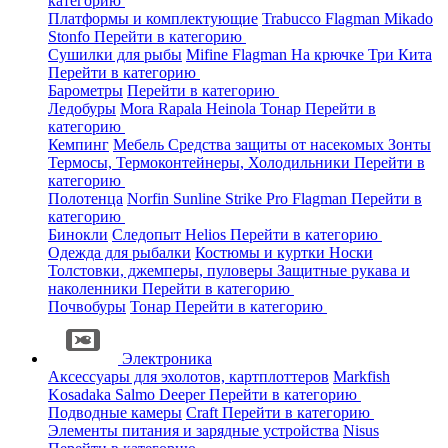
категорию
Платформы и комплектующие
Trabucco
Flagman
Mikado
Stonfo
Перейти в категорию
Сушилки для рыбы
Mifine
Flagman
На крючке
Три Кита
Перейти в категорию
Барометры
Перейти в категорию
Ледобуры
Mora
Rapala
Heinola
Тонар
Перейти в
категорию
Кемпинг
Мебель
Средства защиты от насекомых
Зонты
Термосы, Термоконтейнеры, Холодильники
Перейти в
категорию
Полотенца
Norfin
Sunline
Strike Pro
Flagman
Перейти в
категорию
Бинокли
Следопыт
Helios
Перейти в категорию
Одежда для рыбалки
Костюмы и куртки
Носки
Толстовки, джемперы, пуловеры
Защитные рукава и
наколенники
Перейти в категорию
Почвобуры
Тонар
Перейти в категорию
Электроника
Аксессуары для эхолотов, картплоттеров
Markfish
Kosadaka
Salmo
Deeper
Перейти в категорию
Подводные камеры
Craft
Перейти в категорию
Элементы питания и зарядные устройства
Nisus