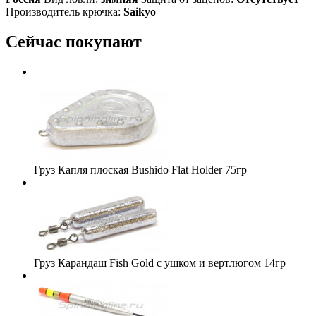
Производитель крючка:
Saikyo
Сейчас покупают
Груз Капля плоская Bushido Flat Holder 75гр
Груз Карандаш Fish Gold с ушком и вертлюгом 14гр