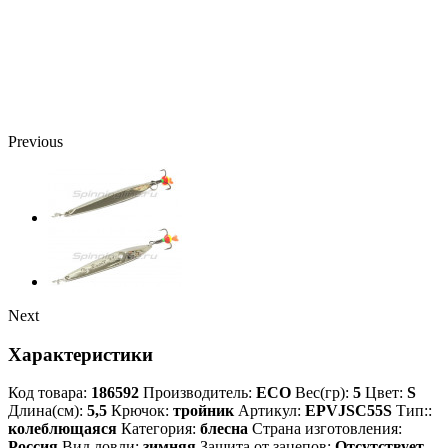
Previous
Next
Характеристики
Код товара:
186592
Производитель:
ECO
Вес(гр):
5
Цвет:
S
Длина(см):
5,5
Крючок:
тройник
Артикул:
EPVJSC55S
Тип::
колеблющаяся
Категория:
блесна
Страна изготовления:
Россия
Вид ловли:
зимняя
Защита от зацепов:
Отсутствует