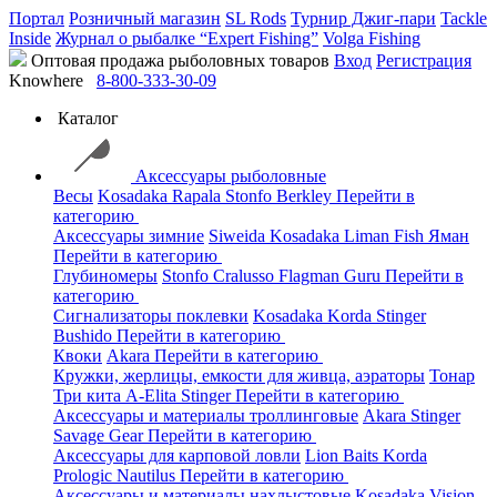
Портал
Розничный магазин
SL Rods
Турнир Джиг-пари
Tackle
Inside
Журнал о рыбалке “Expert Fishing”
Volga Fishing
Оптовая продажа рыболовных товаров
Вход
Регистрация
Knowhere
8-800-333-30-09
Каталог
Аксессуары рыболовные
Весы
Kosadaka
Rapala
Stonfo
Berkley
Перейти в
категорию
Аксессуары зимние
Siweida
Kosadaka
Liman Fish
Яман
Перейти в категорию
Глубиномеры
Stonfo
Cralusso
Flagman
Guru
Перейти в
категорию
Сигнализаторы поклевки
Kosadaka
Korda
Stinger
Bushido
Перейти в категорию
Квоки
Akara
Перейти в категорию
Кружки, жерлицы, емкости для живца, аэраторы
Тонар
Три кита
A-Elita
Stinger
Перейти в категорию
Аксессуары и материалы троллинговые
Akara
Stinger
Savage Gear
Перейти в категорию
Аксессуары для карповой ловли
Lion Baits
Korda
Prologic
Nautilus
Перейти в категорию
Аксессуары и материалы нахлыстовые
Kosadaka
Vision