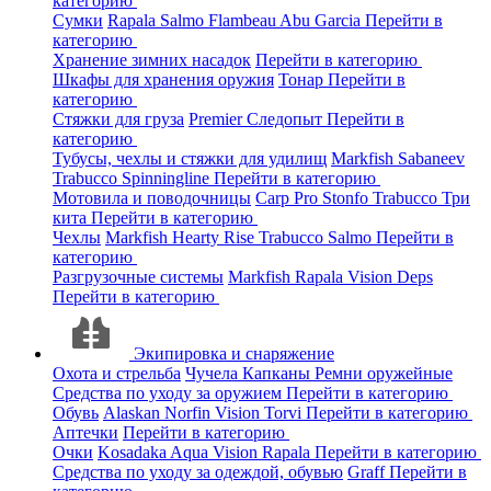
категорию
Сумки
Rapala
Salmo
Flambeau
Abu Garcia
Перейти в
категорию
Хранение зимних насадок
Перейти в категорию
Шкафы для хранения оружия
Тонар
Перейти в
категорию
Стяжки для груза
Premier
Следопыт
Перейти в
категорию
Тубусы, чехлы и стяжки для удилищ
Markfish
Sabaneev
Trabucco
Spinningline
Перейти в категорию
Мотовила и поводочницы
Carp Pro
Stonfo
Trabucco
Три
кита
Перейти в категорию
Чехлы
Markfish
Hearty Rise
Trabucco
Salmo
Перейти в
категорию
Разгрузочные системы
Markfish
Rapala
Vision
Deps
Перейти в категорию
Экипировка и снаряжение
Охота и стрельба
Чучела
Капканы
Ремни оружейные
Средства по уходу за оружием
Перейти в категорию
Обувь
Alaskan
Norfin
Vision
Torvi
Перейти в категорию
Аптечки
Перейти в категорию
Очки
Kosadaka
Aqua
Vision
Rapala
Перейти в категорию
Средства по уходу за одеждой, обувью
Graff
Перейти в