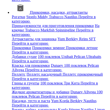
Прикормки, насадки, аттрактанты
Рогатки
Stonfo
Middy
Trabucco
Nautilus
Перейти в
категорию
Принадлежности для приготовления прикормки
На
крючке
Trabucco
Markfish
Spinningline
Перейти в
категорию
Аттрактанты для хищника
Yum
Berkley
Reins
SFT
Перейти в категорию
Прикормки
Прикормки зимние
Прикормки летние
Перейти в категорию
Добавки сухие
100 поклевок
Unibait
Pelican
Ultrabaits
Перейти в категорию
Краска для прикормки
Dunaev
100 поклевок
Pelican
Allvega
Перейти в категорию
Пеллетс
Пеллетс насадочный
Пеллетс прикормочный
Перейти в категорию
Глины и грунты
100 поклевок
Три Кита
Перейти в
категорию
Жидкие ароматизаторы и добавки
Dunaev
Allvega
100
поклевок
Pelican
Перейти в категорию
Насадки, тесто и паста
Yum
Korda
Berkley
Nautilus
Перейти в категорию
Ракеты, кобры, катапульты
Korda
Stinger
Nautilus
Liman