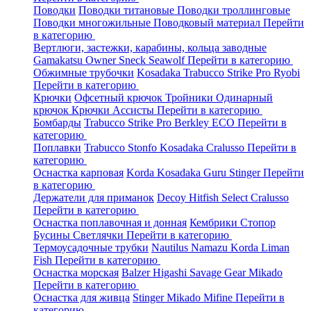
Поводки
Поводки титановые
Поводки троллинговые
Поводки многожильные
Поводковый материал
Перейти
в категорию
Вертлюги, застежки, карабины, кольца заводные
Gamakatsu
Owner
Sneck
Seawolf
Перейти в категорию
Обжимные трубочки
Kosadaka
Trabucco
Strike Pro
Ryobi
Перейти в категорию
Крючки
Офсетный крючок
Тройники
Одинарный
крючок
Крючки Ассисты
Перейти в категорию
Бомбарды
Trabucco
Strike Pro
Berkley
ECO
Перейти в
категорию
Поплавки
Trabucco
Stonfo
Kosadaka
Cralusso
Перейти в
категорию
Оснастка карповая
Korda
Kosadaka
Guru
Stinger
Перейти
в категорию
Держатели для приманок
Decoy
Hitfish
Select
Cralusso
Перейти в категорию
Оснастка поплавочная и донная
Кембрики
Стопор
Бусины
Светлячки
Перейти в категорию
Термоусадочные трубки
Nautilus
Namazu
Korda
Liman
Fish
Перейти в категорию
Оснастка морская
Balzer
Higashi
Savage Gear
Mikado
Перейти в категорию
Оснастка для живца
Stinger
Mikado
Mifine
Перейти в
категорию