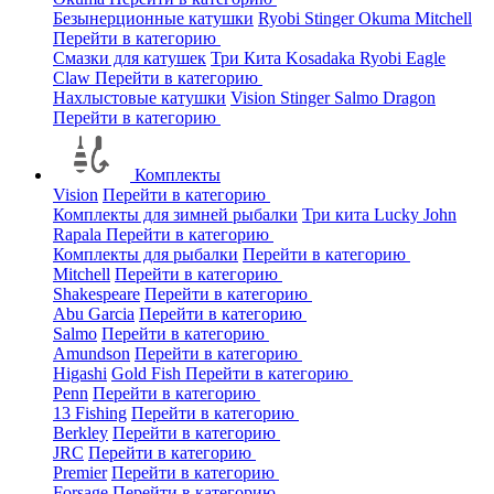
Безынерционные катушки
Ryobi
Stinger
Okuma
Mitchell
Перейти в категорию
Смазки для катушек
Три Кита
Kosadaka
Ryobi
Eagle
Claw
Перейти в категорию
Нахлыстовые катушки
Vision
Stinger
Salmo
Dragon
Перейти в категорию
Комплекты
Vision
Перейти в категорию
Комплекты для зимней рыбалки
Три кита
Lucky John
Rapala
Перейти в категорию
Комплекты для рыбалки
Перейти в категорию
Mitchell
Перейти в категорию
Shakespeare
Перейти в категорию
Abu Garcia
Перейти в категорию
Salmo
Перейти в категорию
Amundson
Перейти в категорию
Higashi
Gold Fish
Перейти в категорию
Penn
Перейти в категорию
13 Fishing
Перейти в категорию
Berkley
Перейти в категорию
JRC
Перейти в категорию
Premier
Перейти в категорию
Forsage
Перейти в категорию