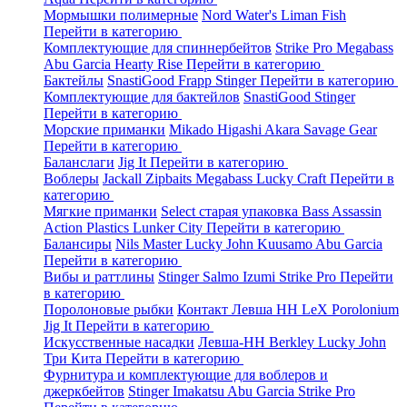
Мормышки полимерные
Nord Water's
Liman Fish
Перейти в категорию
Комплектующие для спиннербейтов
Strike Pro
Megabass
Abu Garcia
Hearty Rise
Перейти в категорию
Бактейлы
SnastiGood
Frapp
Stinger
Перейти в категорию
Комплектующие для бактейлов
SnastiGood
Stinger
Перейти в категорию
Морские приманки
Mikado
Higashi
Akara
Savage Gear
Перейти в категорию
Баланслаги
Jig It
Перейти в категорию
Воблеры
Jackall
Zipbaits
Megabass
Lucky Craft
Перейти в
категорию
Мягкие приманки
Select старая упаковка
Bass Assassin
Action Plastics
Lunker City
Перейти в категорию
Балансиры
Nils Master
Lucky John
Kuusamo
Abu Garcia
Перейти в категорию
Вибы и раттлины
Stinger
Salmo
Izumi
Strike Pro
Перейти
в категорию
Поролоновые рыбки
Контакт
Левша НН
LeX Porolonium
Jig It
Перейти в категорию
Искусственные насадки
Левша-НН
Berkley
Lucky John
Три Кита
Перейти в категорию
Фурнитура и комплектующие для воблеров и
джеркбейтов
Stinger
Imakatsu
Abu Garcia
Strike Pro