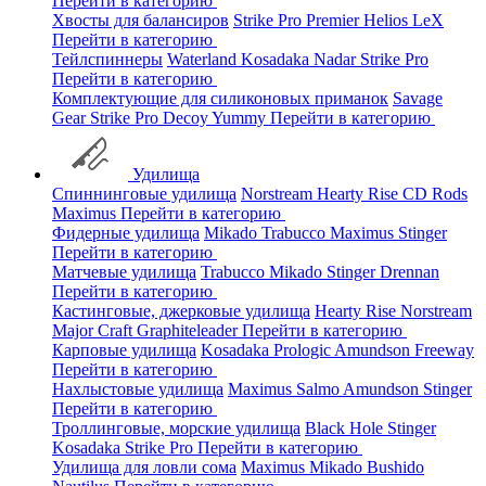
Перейти в категорию
Хвосты для балансиров
Strike Pro
Premier
Helios
LeX
Перейти в категорию
Тейлспиннеры
Waterland
Kosadaka
Nadar
Strike Pro
Перейти в категорию
Комплектующие для силиконовых приманок
Savage
Gear
Strike Pro
Decoy
Yummy
Перейти в категорию
Удилища
Спиннинговые удилища
Norstream
Hearty Rise
CD Rods
Maximus
Перейти в категорию
Фидерные удилища
Mikado
Trabucco
Maximus
Stinger
Перейти в категорию
Матчевые удилища
Trabucco
Mikado
Stinger
Drennan
Перейти в категорию
Кастинговые, джерковые удилища
Hearty Rise
Norstream
Major Craft
Graphiteleader
Перейти в категорию
Карповые удилища
Kosadaka
Prologic
Amundson
Freeway
Перейти в категорию
Нахлыстовые удилища
Maximus
Salmo
Amundson
Stinger
Перейти в категорию
Троллинговые, морские удилища
Black Hole
Stinger
Kosadaka
Strike Pro
Перейти в категорию
Удилища для ловли сома
Maximus
Mikado
Bushido