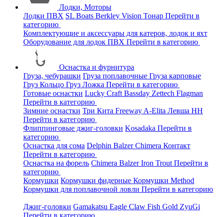
Лодки, Моторы
Лодки ПВХ
SL Boats
Berkley
Vision
Тонар
Перейти в
категорию
Комплектующие и аксессуары для катеров, лодок и яхт
Оборудование для лодок ПВХ
Перейти в категорию
Оснастка и фурнитура
Груза, чебурашки
Груза поплавочные
Груза карповые
Груз Кольцо
Груз Ложка
Перейти в категорию
Готовые оснастки
Lucky Craft
Bassday
Zettech
Flagman
Перейти в категорию
Зимние оснастки
Три Кита
Freeway
A-Elita
Левша НН
Перейти в категорию
Флиппинговые джиг-головки
Kosadaka
Перейти в
категорию
Оснастка для сома
Delphin
Balzer
Chimera
Контакт
Перейти в категорию
Оснастка на форель
Chimera
Balzer
Iron Trout
Перейти в
категорию
Кормушки
Кормушки фидерные
Кормушки Method
Кормушки для поплавочной ловли
Перейти в категорию
Джиг-головки
Gamakatsu
Eagle Claw
Fish Gold
ZyuGi
Перейти в категорию