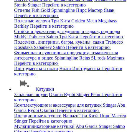
Stonfo
Stinger
Перейти в категорию
Отцепы
Fish Gold
Spinningline
Пирс Мастер
Яман
Перейти в категорию
Полезные мелочи
Три Кита
Golden Mean
Megabass
Berkley
Перейти в категорию
Стойки и держатели для удилищ и садков, род-поды
Middy
Trabucco
Salmo
Три Кита
Перейти в категорию
Подсачеки, липгрипы, багры, куканы, садки
Trabucco
Kosadaka
Sabaneev
Salmo
Перейти в категорию
Фирменная и сувенирная продукция, тематическая
литература и видео
Spinningline
Reins
SL rods
Maximus
Перейти в категорию
Инструменты и ножи
Ножи
Инструменты
Перейти в
категорию
Катушки
Запасные шпули
Okuma
Ryobi
Stinger
Penn
Перейти в
категорию
Комплектующие и аксессуары для катушек
Stinger
Abu
Garcia
Ryobi
Okuma
Перейти в категорию
Инерционные катушки
Namazu
Три Кита
Пирс Мастер
Stinger
Перейти в категорию
Мультипликаторные катушки
Abu Garcia
Stinger
Salmo
Okuma
Перейти в категорию