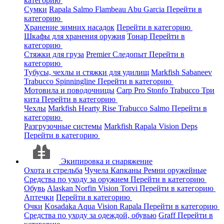
категорию
Сумки
Rapala
Salmo
Flambeau
Abu Garcia
Перейти в
категорию
Хранение зимних насадок
Перейти в категорию
Шкафы для хранения оружия
Тонар
Перейти в
категорию
Стяжки для груза
Premier
Следопыт
Перейти в
категорию
Тубусы, чехлы и стяжки для удилищ
Markfish
Sabaneev
Trabucco
Spinningline
Перейти в категорию
Мотовила и поводочницы
Carp Pro
Stonfo
Trabucco
Три
кита
Перейти в категорию
Чехлы
Markfish
Hearty Rise
Trabucco
Salmo
Перейти в
категорию
Разгрузочные системы
Markfish
Rapala
Vision
Deps
Перейти в категорию
Экипировка и снаряжение
Охота и стрельба
Чучела
Капканы
Ремни оружейные
Средства по уходу за оружием
Перейти в категорию
Обувь
Alaskan
Norfin
Vision
Torvi
Перейти в категорию
Аптечки
Перейти в категорию
Очки
Kosadaka
Aqua
Vision
Rapala
Перейти в категорию
Средства по уходу за одеждой, обувью
Graff
Перейти в