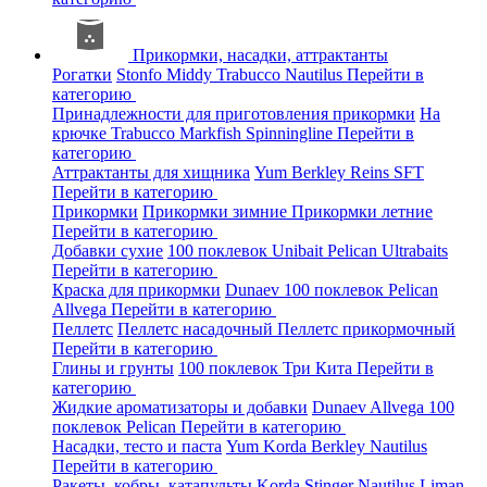
Прикормки, насадки, аттрактанты
Рогатки
Stonfo
Middy
Trabucco
Nautilus
Перейти в
категорию
Принадлежности для приготовления прикормки
На
крючке
Trabucco
Markfish
Spinningline
Перейти в
категорию
Аттрактанты для хищника
Yum
Berkley
Reins
SFT
Перейти в категорию
Прикормки
Прикормки зимние
Прикормки летние
Перейти в категорию
Добавки сухие
100 поклевок
Unibait
Pelican
Ultrabaits
Перейти в категорию
Краска для прикормки
Dunaev
100 поклевок
Pelican
Allvega
Перейти в категорию
Пеллетс
Пеллетс насадочный
Пеллетс прикормочный
Перейти в категорию
Глины и грунты
100 поклевок
Три Кита
Перейти в
категорию
Жидкие ароматизаторы и добавки
Dunaev
Allvega
100
поклевок
Pelican
Перейти в категорию
Насадки, тесто и паста
Yum
Korda
Berkley
Nautilus
Перейти в категорию
Ракеты, кобры, катапульты
Korda
Stinger
Nautilus
Liman