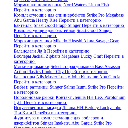
Мормышки полимерные
Nord Water's
Liman Fish
Перейти в категорию
Комплектующие для спиннербейтов
Strike Pro
Megabass
Abu Garcia
Hearty Rise
Перейти в категорию
Бактейлы
SnastiGood
Frapp
Stinger
Перейти в категорию
Комплектующие для бактейлов
SnastiGood
Stinger
Перейти в категорию
Морские приманки
Mikado
Higashi
Akara
Savage Gear
Перейти в категорию
Баланслаги
Jig It
Перейти в категорию
Воблеры
Jackall
Zipbaits
Megabass
Lucky Craft
Перейти в
категорию
Мягкие приманки
Select старая упаковка
Bass Assassin
Action Plastics
Lunker City
Перейти в категорию
Балансиры
Nils Master
Lucky John
Kuusamo
Abu Garcia
Перейти в категорию
Вибы и раттлины
Stinger
Salmo
Izumi
Strike Pro
Перейти
в категорию
Поролоновые рыбки
Контакт
Левша НН
LeX Porolonium
Jig It
Перейти в категорию
Искусственные насадки
Левша-НН
Berkley
Lucky John
Три Кита
Перейти в категорию
Фурнитура и комплектующие для воблеров и
джеркбейтов
Stinger
Imakatsu
Abu Garcia
Strike Pro