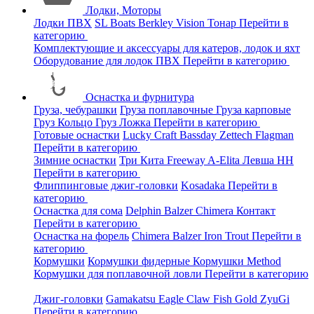
Лодки, Моторы
Лодки ПВХ
SL Boats
Berkley
Vision
Тонар
Перейти в
категорию
Комплектующие и аксессуары для катеров, лодок и яхт
Оборудование для лодок ПВХ
Перейти в категорию
Оснастка и фурнитура
Груза, чебурашки
Груза поплавочные
Груза карповые
Груз Кольцо
Груз Ложка
Перейти в категорию
Готовые оснастки
Lucky Craft
Bassday
Zettech
Flagman
Перейти в категорию
Зимние оснастки
Три Кита
Freeway
A-Elita
Левша НН
Перейти в категорию
Флиппинговые джиг-головки
Kosadaka
Перейти в
категорию
Оснастка для сома
Delphin
Balzer
Chimera
Контакт
Перейти в категорию
Оснастка на форель
Chimera
Balzer
Iron Trout
Перейти в
категорию
Кормушки
Кормушки фидерные
Кормушки Method
Кормушки для поплавочной ловли
Перейти в категорию
Джиг-головки
Gamakatsu
Eagle Claw
Fish Gold
ZyuGi
Перейти в категорию