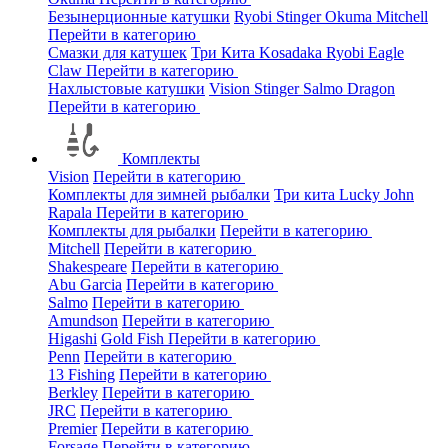
Безынерционные катушки
Ryobi
Stinger
Okuma
Mitchell
Перейти в категорию
Смазки для катушек
Три Кита
Kosadaka
Ryobi
Eagle
Claw
Перейти в категорию
Нахлыстовые катушки
Vision
Stinger
Salmo
Dragon
Перейти в категорию
Комплекты
Vision
Перейти в категорию
Комплекты для зимней рыбалки
Три кита
Lucky John
Rapala
Перейти в категорию
Комплекты для рыбалки
Перейти в категорию
Mitchell
Перейти в категорию
Shakespeare
Перейти в категорию
Abu Garcia
Перейти в категорию
Salmo
Перейти в категорию
Amundson
Перейти в категорию
Higashi
Gold Fish
Перейти в категорию
Penn
Перейти в категорию
13 Fishing
Перейти в категорию
Berkley
Перейти в категорию
JRC
Перейти в категорию
Premier
Перейти в категорию
Forsage
Перейти в категорию