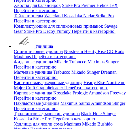
Перейти в категорию
Хвосты для балансиров
Strike Pro
Premier
Helios
LeX
Перейти в категорию
Тейлспиннеры
Waterland
Kosadaka
Nadar
Strike Pro
Перейти в категорию
Комплектующие для силиконовых приманок
Savage
Gear
Strike Pro
Decoy
Yummy
Перейти в категорию
Удилища
Спиннинговые удилища
Norstream
Hearty Rise
CD Rods
Maximus
Перейти в категорию
Фидерные удилища
Mikado
Trabucco
Maximus
Stinger
Перейти в категорию
Матчевые удилища
Trabucco
Mikado
Stinger
Drennan
Перейти в категорию
Кастинговые, джерковые удилища
Hearty Rise
Norstream
Major Craft
Graphiteleader
Перейти в категорию
Карповые удилища
Kosadaka
Prologic
Amundson
Freeway
Перейти в категорию
Нахлыстовые удилища
Maximus
Salmo
Amundson
Stinger
Перейти в категорию
Троллинговые, морские удилища
Black Hole
Stinger
Kosadaka
Strike Pro
Перейти в категорию
Удилища для ловли сома
Maximus
Mikado
Bushido