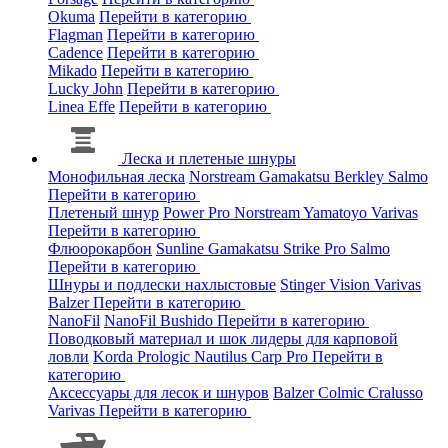
Okuma
Перейти в категорию
Flagman
Перейти в категорию
Cadence
Перейти в категорию
Mikado
Перейти в категорию
Lucky John
Перейти в категорию
Linea Effe
Перейти в категорию
Леска и плетеные шнуры
Монофильная леска
Norstream
Gamakatsu
Berkley
Salmo
Перейти в категорию
Плетеный шнур
Power Pro
Norstream
Yamatoyo
Varivas
Перейти в категорию
Флюорокарбон
Sunline
Gamakatsu
Strike Pro
Salmo
Перейти в категорию
Шнуры и подлески нахлыстовые
Stinger
Vision
Varivas
Balzer
Перейти в категорию
NanoFil
NanoFil
Bushido
Перейти в категорию
Поводковый материал и шок лидеры для карповой
ловли
Korda
Prologic
Nautilus
Carp Pro
Перейти в
категорию
Аксессуары для лесок и шнуров
Balzer
Colmic
Cralusso
Varivas
Перейти в категорию