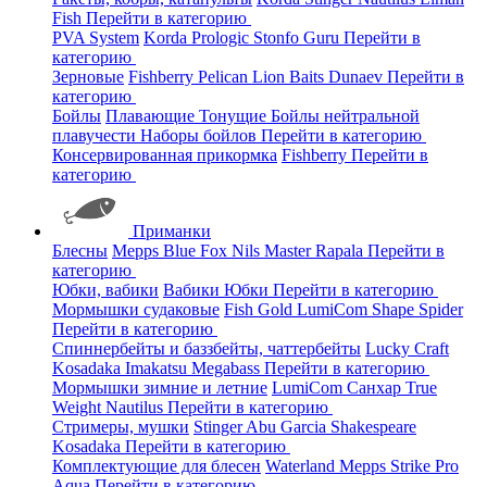
Fish
Перейти в категорию
PVA System
Korda
Prologic
Stonfo
Guru
Перейти в
категорию
Зерновые
Fishberry
Pelican
Lion Baits
Dunaev
Перейти в
категорию
Бойлы
Плавающие
Тонущие
Бойлы нейтральной
плавучести
Наборы бойлов
Перейти в категорию
Консервированная прикормка
Fishberry
Перейти в
категорию
Приманки
Блесны
Mepps
Blue Fox
Nils Master
Rapala
Перейти в
категорию
Юбки, вабики
Вабики
Юбки
Перейти в категорию
Мормышки судаковые
Fish Gold
LumiCom
Shape
Spider
Перейти в категорию
Спиннербейты и баззбейты, чаттербейты
Lucky Craft
Kosadaka
Imakatsu
Megabass
Перейти в категорию
Мормышки зимние и летние
LumiCom
Санхар
True
Weight
Nautilus
Перейти в категорию
Стримеры, мушки
Stinger
Abu Garcia
Shakespeare
Kosadaka
Перейти в категорию
Комплектующие для блесен
Waterland
Mepps
Strike Pro
Aqua
Перейти в категорию