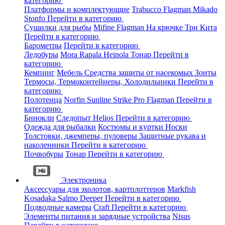
категорию
Платформы и комплектующие
Trabucco
Flagman
Mikado
Stonfo
Перейти в категорию
Сушилки для рыбы
Mifine
Flagman
На крючке
Три Кита
Перейти в категорию
Барометры
Перейти в категорию
Ледобуры
Mora
Rapala
Heinola
Тонар
Перейти в
категорию
Кемпинг
Мебель
Средства защиты от насекомых
Зонты
Термосы, Термоконтейнеры, Холодильники
Перейти в
категорию
Полотенца
Norfin
Sunline
Strike Pro
Flagman
Перейти в
категорию
Бинокли
Следопыт
Helios
Перейти в категорию
Одежда для рыбалки
Костюмы и куртки
Носки
Толстовки, джемперы, пуловеры
Защитные рукава и
наколенники
Перейти в категорию
Почвобуры
Тонар
Перейти в категорию
Электроника
Аксессуары для эхолотов, картплоттеров
Markfish
Kosadaka
Salmo
Deeper
Перейти в категорию
Подводные камеры
Craft
Перейти в категорию
Элементы питания и зарядные устройства
Nisus