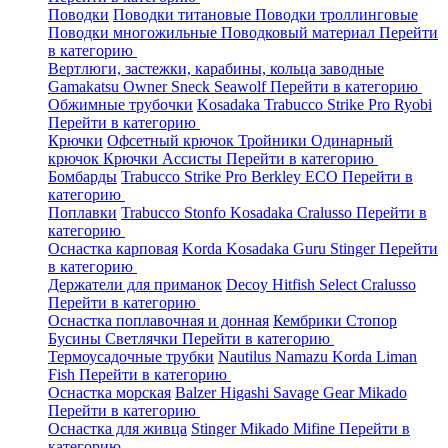
Поводки
Поводки титановые
Поводки троллинговые
Поводки многожильные
Поводковый материал
Перейти
в категорию
Вертлюги, застежки, карабины, кольца заводные
Gamakatsu
Owner
Sneck
Seawolf
Перейти в категорию
Обжимные трубочки
Kosadaka
Trabucco
Strike Pro
Ryobi
Перейти в категорию
Крючки
Офсетный крючок
Тройники
Одинарный
крючок
Крючки Ассисты
Перейти в категорию
Бомбарды
Trabucco
Strike Pro
Berkley
ECO
Перейти в
категорию
Поплавки
Trabucco
Stonfo
Kosadaka
Cralusso
Перейти в
категорию
Оснастка карповая
Korda
Kosadaka
Guru
Stinger
Перейти
в категорию
Держатели для приманок
Decoy
Hitfish
Select
Cralusso
Перейти в категорию
Оснастка поплавочная и донная
Кембрики
Стопор
Бусины
Светлячки
Перейти в категорию
Термоусадочные трубки
Nautilus
Namazu
Korda
Liman
Fish
Перейти в категорию
Оснастка морская
Balzer
Higashi
Savage Gear
Mikado
Перейти в категорию
Оснастка для живца
Stinger
Mikado
Mifine
Перейти в
категорию