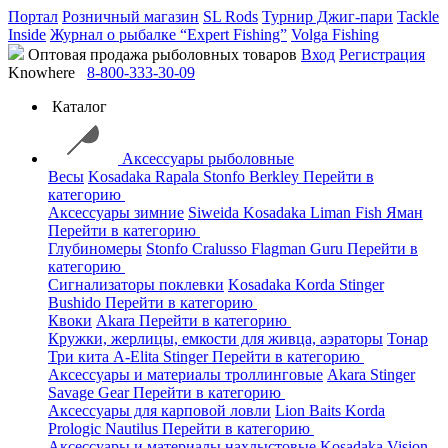
Портал
Розничный магазин
SL Rods
Турнир Джиг-пари
Tackle
Inside
Журнал о рыбалке “Expert Fishing”
Volga Fishing
Оптовая продажа рыболовных товаров
Вход
Регистрация
Knowhere
8-800-333-30-09
Каталог
Аксессуары рыболовные
Весы
Kosadaka
Rapala
Stonfo
Berkley
Перейти в
категорию
Аксессуары зимние
Siweida
Kosadaka
Liman Fish
Яман
Перейти в категорию
Глубиномеры
Stonfo
Cralusso
Flagman
Guru
Перейти в
категорию
Сигнализаторы поклевки
Kosadaka
Korda
Stinger
Bushido
Перейти в категорию
Квоки
Akara
Перейти в категорию
Кружки, жерлицы, емкости для живца, аэраторы
Тонар
Три кита
A-Elita
Stinger
Перейти в категорию
Аксессуары и материалы троллинговые
Akara
Stinger
Savage Gear
Перейти в категорию
Аксессуары для карповой ловли
Lion Baits
Korda
Prologic
Nautilus
Перейти в категорию
Аксессуары и материалы нахлыстовые
Kosadaka
Vision