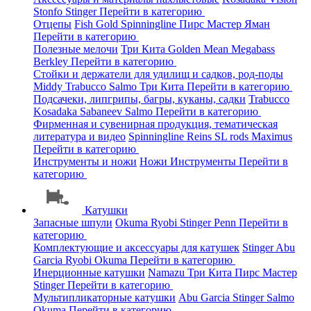
Stonfo
Stinger
Перейти в категорию
Отцепы
Fish Gold
Spinningline
Пирс Мастер
Яман
Перейти в категорию
Полезные мелочи
Три Кита
Golden Mean
Megabass
Berkley
Перейти в категорию
Стойки и держатели для удилищ и садков, род-поды
Middy
Trabucco
Salmo
Три Кита
Перейти в категорию
Подсачеки, липгрипы, багры, куканы, садки
Trabucco
Kosadaka
Sabaneev
Salmo
Перейти в категорию
Фирменная и сувенирная продукция, тематическая
литература и видео
Spinningline
Reins
SL rods
Maximus
Перейти в категорию
Инструменты и ножи
Ножи
Инструменты
Перейти в
категорию
Катушки
Запасные шпули
Okuma
Ryobi
Stinger
Penn
Перейти в
категорию
Комплектующие и аксессуары для катушек
Stinger
Abu
Garcia
Ryobi
Okuma
Перейти в категорию
Инерционные катушки
Namazu
Три Кита
Пирс Мастер
Stinger
Перейти в категорию
Мультипликаторные катушки
Abu Garcia
Stinger
Salmo
Okuma
Перейти в категорию