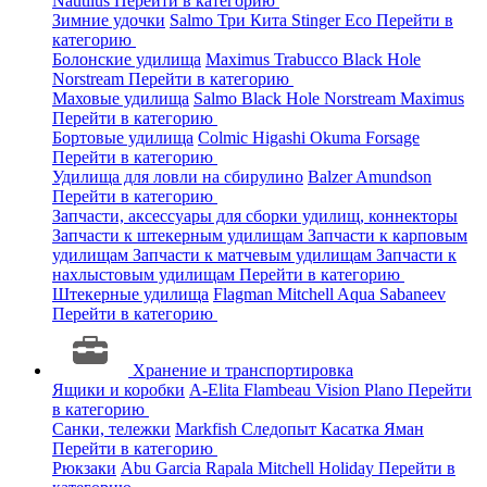
Nautilus
Перейти в категорию
Зимние удочки
Salmo
Три Кита
Stinger
Eco
Перейти в
категорию
Болонские удилища
Maximus
Trabucco
Black Hole
Norstream
Перейти в категорию
Маховые удилища
Salmo
Black Hole
Norstream
Maximus
Перейти в категорию
Бортовые удилища
Colmic
Higashi
Okuma
Forsage
Перейти в категорию
Удилища для ловли на сбирулино
Balzer
Amundson
Перейти в категорию
Запчасти, аксессуары для сборки удилищ, коннекторы
Запчасти к штекерным удилищам
Запчасти к карповым
удилищам
Запчасти к матчевым удилищам
Запчасти к
нахлыстовым удилищам
Перейти в категорию
Штекерные удилища
Flagman
Mitchell
Aqua
Sabaneev
Перейти в категорию
Хранение и транспортировка
Ящики и коробки
A-Elita
Flambeau
Vision
Plano
Перейти
в категорию
Санки, тележки
Markfish
Следопыт
Касатка
Яман
Перейти в категорию
Рюкзаки
Abu Garcia
Rapala
Mitchell
Holiday
Перейти в