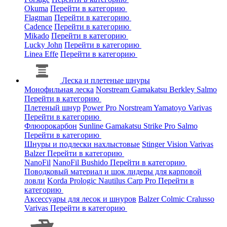
Okuma
Перейти в категорию
Flagman
Перейти в категорию
Cadence
Перейти в категорию
Mikado
Перейти в категорию
Lucky John
Перейти в категорию
Linea Effe
Перейти в категорию
Леска и плетеные шнуры
Монофильная леска
Norstream
Gamakatsu
Berkley
Salmo
Перейти в категорию
Плетеный шнур
Power Pro
Norstream
Yamatoyo
Varivas
Перейти в категорию
Флюорокарбон
Sunline
Gamakatsu
Strike Pro
Salmo
Перейти в категорию
Шнуры и подлески нахлыстовые
Stinger
Vision
Varivas
Balzer
Перейти в категорию
NanoFil
NanoFil
Bushido
Перейти в категорию
Поводковый материал и шок лидеры для карповой
ловли
Korda
Prologic
Nautilus
Carp Pro
Перейти в
категорию
Аксессуары для лесок и шнуров
Balzer
Colmic
Cralusso
Varivas
Перейти в категорию