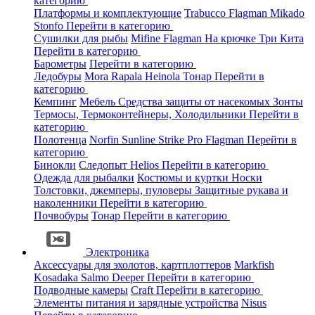
категорию
Платформы и комплектующие
Trabucco
Flagman
Mikado
Stonfo
Перейти в категорию
Сушилки для рыбы
Mifine
Flagman
На крючке
Три Кита
Перейти в категорию
Барометры
Перейти в категорию
Ледобуры
Mora
Rapala
Heinola
Тонар
Перейти в
категорию
Кемпинг
Мебель
Средства защиты от насекомых
Зонты
Термосы, Термоконтейнеры, Холодильники
Перейти в
категорию
Полотенца
Norfin
Sunline
Strike Pro
Flagman
Перейти в
категорию
Бинокли
Следопыт
Helios
Перейти в категорию
Одежда для рыбалки
Костюмы и куртки
Носки
Толстовки, джемперы, пуловеры
Защитные рукава и
наколенники
Перейти в категорию
Почвобуры
Тонар
Перейти в категорию
Электроника
Аксессуары для эхолотов, картплоттеров
Markfish
Kosadaka
Salmo
Deeper
Перейти в категорию
Подводные камеры
Craft
Перейти в категорию
Элементы питания и зарядные устройства
Nisus