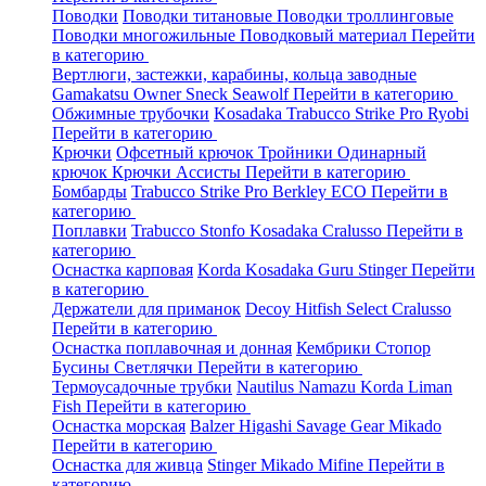
Поводки
Поводки титановые
Поводки троллинговые
Поводки многожильные
Поводковый материал
Перейти
в категорию
Вертлюги, застежки, карабины, кольца заводные
Gamakatsu
Owner
Sneck
Seawolf
Перейти в категорию
Обжимные трубочки
Kosadaka
Trabucco
Strike Pro
Ryobi
Перейти в категорию
Крючки
Офсетный крючок
Тройники
Одинарный
крючок
Крючки Ассисты
Перейти в категорию
Бомбарды
Trabucco
Strike Pro
Berkley
ECO
Перейти в
категорию
Поплавки
Trabucco
Stonfo
Kosadaka
Cralusso
Перейти в
категорию
Оснастка карповая
Korda
Kosadaka
Guru
Stinger
Перейти
в категорию
Держатели для приманок
Decoy
Hitfish
Select
Cralusso
Перейти в категорию
Оснастка поплавочная и донная
Кембрики
Стопор
Бусины
Светлячки
Перейти в категорию
Термоусадочные трубки
Nautilus
Namazu
Korda
Liman
Fish
Перейти в категорию
Оснастка морская
Balzer
Higashi
Savage Gear
Mikado
Перейти в категорию
Оснастка для живца
Stinger
Mikado
Mifine
Перейти в
категорию