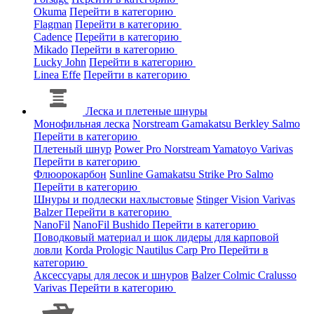
Okuma
Перейти в категорию
Flagman
Перейти в категорию
Cadence
Перейти в категорию
Mikado
Перейти в категорию
Lucky John
Перейти в категорию
Linea Effe
Перейти в категорию
Леска и плетеные шнуры
Монофильная леска
Norstream
Gamakatsu
Berkley
Salmo
Перейти в категорию
Плетеный шнур
Power Pro
Norstream
Yamatoyo
Varivas
Перейти в категорию
Флюорокарбон
Sunline
Gamakatsu
Strike Pro
Salmo
Перейти в категорию
Шнуры и подлески нахлыстовые
Stinger
Vision
Varivas
Balzer
Перейти в категорию
NanoFil
NanoFil
Bushido
Перейти в категорию
Поводковый материал и шок лидеры для карповой
ловли
Korda
Prologic
Nautilus
Carp Pro
Перейти в
категорию
Аксессуары для лесок и шнуров
Balzer
Colmic
Cralusso
Varivas
Перейти в категорию