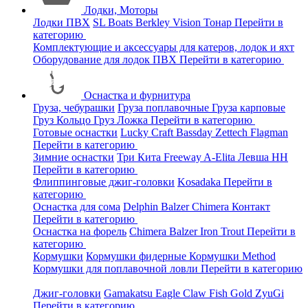
Лодки, Моторы
Лодки ПВХ
SL Boats
Berkley
Vision
Тонар
Перейти в
категорию
Комплектующие и аксессуары для катеров, лодок и яхт
Оборудование для лодок ПВХ
Перейти в категорию
Оснастка и фурнитура
Груза, чебурашки
Груза поплавочные
Груза карповые
Груз Кольцо
Груз Ложка
Перейти в категорию
Готовые оснастки
Lucky Craft
Bassday
Zettech
Flagman
Перейти в категорию
Зимние оснастки
Три Кита
Freeway
A-Elita
Левша НН
Перейти в категорию
Флиппинговые джиг-головки
Kosadaka
Перейти в
категорию
Оснастка для сома
Delphin
Balzer
Chimera
Контакт
Перейти в категорию
Оснастка на форель
Chimera
Balzer
Iron Trout
Перейти в
категорию
Кормушки
Кормушки фидерные
Кормушки Method
Кормушки для поплавочной ловли
Перейти в категорию
Джиг-головки
Gamakatsu
Eagle Claw
Fish Gold
ZyuGi
Перейти в категорию