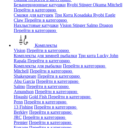
Безынерционные катушки
Ryobi
Stinger
Okuma
Mitchell
Перейти в категорию
Смазки для катушек
Три Кита
Kosadaka
Ryobi
Eagle
Claw
Перейти в категорию
Нахлыстовые катушки
Vision
Stinger
Salmo
Dragon
Перейти в категорию
Комплекты
Vision
Перейти в категорию
Комплекты для зимней рыбалки
Три кита
Lucky John
Rapala
Перейти в категорию
Комплекты для рыбалки
Перейти в категорию
Mitchell
Перейти в категорию
Shakespeare
Перейти в категорию
Abu Garcia
Перейти в категорию
Salmo
Перейти в категорию
Amundson
Перейти в категорию
Higashi
Gold Fish
Перейти в категорию
Penn
Перейти в категорию
13 Fishing
Перейти в категорию
Berkley
Перейти в категорию
JRC
Перейти в категорию
Premier
Перейти в категорию
Forsage
Перейти в категорию