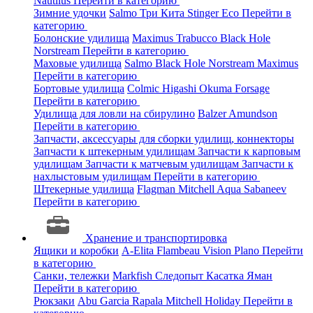
Nautilus
Перейти в категорию
Зимние удочки
Salmo
Три Кита
Stinger
Eco
Перейти в
категорию
Болонские удилища
Maximus
Trabucco
Black Hole
Norstream
Перейти в категорию
Маховые удилища
Salmo
Black Hole
Norstream
Maximus
Перейти в категорию
Бортовые удилища
Colmic
Higashi
Okuma
Forsage
Перейти в категорию
Удилища для ловли на сбирулино
Balzer
Amundson
Перейти в категорию
Запчасти, аксессуары для сборки удилищ, коннекторы
Запчасти к штекерным удилищам
Запчасти к карповым
удилищам
Запчасти к матчевым удилищам
Запчасти к
нахлыстовым удилищам
Перейти в категорию
Штекерные удилища
Flagman
Mitchell
Aqua
Sabaneev
Перейти в категорию
Хранение и транспортировка
Ящики и коробки
A-Elita
Flambeau
Vision
Plano
Перейти
в категорию
Санки, тележки
Markfish
Следопыт
Касатка
Яман
Перейти в категорию
Рюкзаки
Abu Garcia
Rapala
Mitchell
Holiday
Перейти в