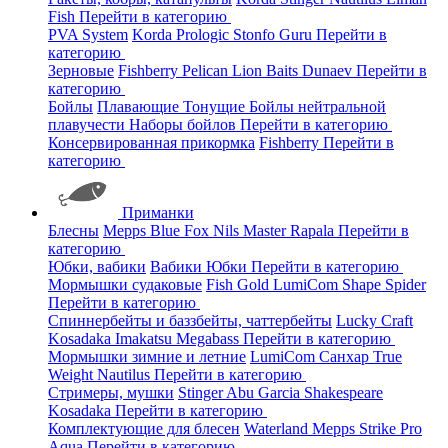
Fish
Перейти в категорию
PVA System
Korda
Prologic
Stonfo
Guru
Перейти в
категорию
Зерновые
Fishberry
Pelican
Lion Baits
Dunaev
Перейти в
категорию
Бойлы
Плавающие
Тонущие
Бойлы нейтральной
плавучести
Наборы бойлов
Перейти в категорию
Консервированная прикормка
Fishberry
Перейти в
категорию
Приманки
Блесны
Mepps
Blue Fox
Nils Master
Rapala
Перейти в
категорию
Юбки, вабики
Вабики
Юбки
Перейти в категорию
Мормышки судаковые
Fish Gold
LumiCom
Shape
Spider
Перейти в категорию
Спиннербейты и баззбейты, чаттербейты
Lucky Craft
Kosadaka
Imakatsu
Megabass
Перейти в категорию
Мормышки зимние и летние
LumiCom
Санхар
True
Weight
Nautilus
Перейти в категорию
Стримеры, мушки
Stinger
Abu Garcia
Shakespeare
Kosadaka
Перейти в категорию
Комплектующие для блесен
Waterland
Mepps
Strike Pro
Aqua
Перейти в категорию