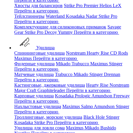
Перейти в категорию
Хвосты для балансиров
Strike Pro
Premier
Helios
LeX
Перейти в категорию
Тейлспиннеры
Waterland
Kosadaka
Nadar
Strike Pro
Перейти в категорию
Комплектующие для силиконовых приманок
Savage
Gear
Strike Pro
Decoy
Yummy
Перейти в категорию
Удилища
Спиннинговые удилища
Norstream
Hearty Rise
CD Rods
Maximus
Перейти в категорию
Фидерные удилища
Mikado
Trabucco
Maximus
Stinger
Перейти в категорию
Матчевые удилища
Trabucco
Mikado
Stinger
Drennan
Перейти в категорию
Кастинговые, джерковые удилища
Hearty Rise
Norstream
Major Craft
Graphiteleader
Перейти в категорию
Карповые удилища
Kosadaka
Prologic
Amundson
Freeway
Перейти в категорию
Нахлыстовые удилища
Maximus
Salmo
Amundson
Stinger
Перейти в категорию
Троллинговые, морские удилища
Black Hole
Stinger
Kosadaka
Strike Pro
Перейти в категорию
Удилища для ловли сома
Maximus
Mikado
Bushido