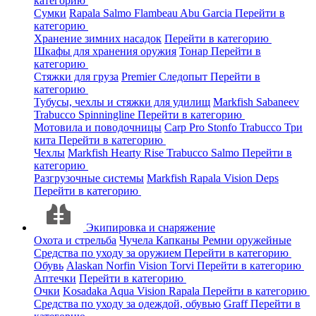
категорию
Сумки
Rapala
Salmo
Flambeau
Abu Garcia
Перейти в
категорию
Хранение зимних насадок
Перейти в категорию
Шкафы для хранения оружия
Тонар
Перейти в
категорию
Стяжки для груза
Premier
Следопыт
Перейти в
категорию
Тубусы, чехлы и стяжки для удилищ
Markfish
Sabaneev
Trabucco
Spinningline
Перейти в категорию
Мотовила и поводочницы
Carp Pro
Stonfo
Trabucco
Три
кита
Перейти в категорию
Чехлы
Markfish
Hearty Rise
Trabucco
Salmo
Перейти в
категорию
Разгрузочные системы
Markfish
Rapala
Vision
Deps
Перейти в категорию
Экипировка и снаряжение
Охота и стрельба
Чучела
Капканы
Ремни оружейные
Средства по уходу за оружием
Перейти в категорию
Обувь
Alaskan
Norfin
Vision
Torvi
Перейти в категорию
Аптечки
Перейти в категорию
Очки
Kosadaka
Aqua
Vision
Rapala
Перейти в категорию
Средства по уходу за одеждой, обувью
Graff
Перейти в