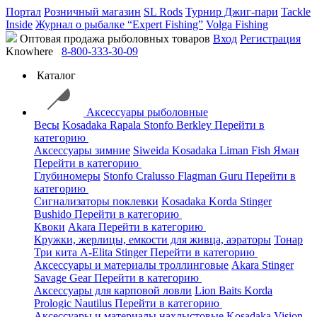
Портал
Розничный магазин
SL Rods
Турнир Джиг-пари
Tackle
Inside
Журнал о рыбалке “Expert Fishing”
Volga Fishing
Оптовая продажа рыболовных товаров
Вход
Регистрация
Knowhere
8-800-333-30-09
Каталог
Аксессуары рыболовные
Весы
Kosadaka
Rapala
Stonfo
Berkley
Перейти в
категорию
Аксессуары зимние
Siweida
Kosadaka
Liman Fish
Яман
Перейти в категорию
Глубиномеры
Stonfo
Cralusso
Flagman
Guru
Перейти в
категорию
Сигнализаторы поклевки
Kosadaka
Korda
Stinger
Bushido
Перейти в категорию
Квоки
Akara
Перейти в категорию
Кружки, жерлицы, емкости для живца, аэраторы
Тонар
Три кита
A-Elita
Stinger
Перейти в категорию
Аксессуары и материалы троллинговые
Akara
Stinger
Savage Gear
Перейти в категорию
Аксессуары для карповой ловли
Lion Baits
Korda
Prologic
Nautilus
Перейти в категорию
Аксессуары и материалы нахлыстовые
Kosadaka
Vision