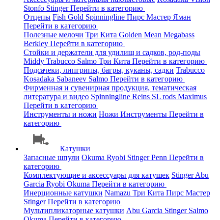
Stonfo
Stinger
Перейти в категорию
Отцепы
Fish Gold
Spinningline
Пирс Мастер
Яман
Перейти в категорию
Полезные мелочи
Три Кита
Golden Mean
Megabass
Berkley
Перейти в категорию
Стойки и держатели для удилищ и садков, род-поды
Middy
Trabucco
Salmo
Три Кита
Перейти в категорию
Подсачеки, липгрипы, багры, куканы, садки
Trabucco
Kosadaka
Sabaneev
Salmo
Перейти в категорию
Фирменная и сувенирная продукция, тематическая
литература и видео
Spinningline
Reins
SL rods
Maximus
Перейти в категорию
Инструменты и ножи
Ножи
Инструменты
Перейти в
категорию
Катушки
Запасные шпули
Okuma
Ryobi
Stinger
Penn
Перейти в
категорию
Комплектующие и аксессуары для катушек
Stinger
Abu
Garcia
Ryobi
Okuma
Перейти в категорию
Инерционные катушки
Namazu
Три Кита
Пирс Мастер
Stinger
Перейти в категорию
Мультипликаторные катушки
Abu Garcia
Stinger
Salmo
Okuma
Перейти в категорию