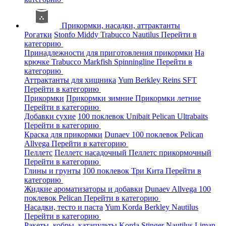
Прикормки, насадки, аттрактанты
Рогатки
Stonfo
Middy
Trabucco
Nautilus
Перейти в
категорию
Принадлежности для приготовления прикормки
На
крючке
Trabucco
Markfish
Spinningline
Перейти в
категорию
Аттрактанты для хищника
Yum
Berkley
Reins
SFT
Перейти в категорию
Прикормки
Прикормки зимние
Прикормки летние
Перейти в категорию
Добавки сухие
100 поклевок
Unibait
Pelican
Ultrabaits
Перейти в категорию
Краска для прикормки
Dunaev
100 поклевок
Pelican
Allvega
Перейти в категорию
Пеллетс
Пеллетс насадочный
Пеллетс прикормочный
Перейти в категорию
Глины и грунты
100 поклевок
Три Кита
Перейти в
категорию
Жидкие ароматизаторы и добавки
Dunaev
Allvega
100
поклевок
Pelican
Перейти в категорию
Насадки, тесто и паста
Yum
Korda
Berkley
Nautilus
Перейти в категорию
Ракеты, кобры, катапульты
Korda
Stinger
Nautilus
Liman