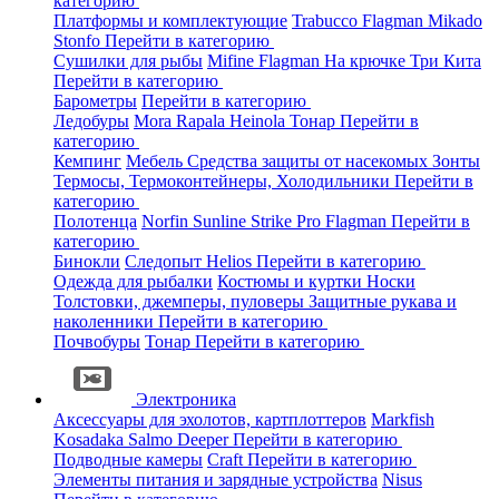
категорию
Платформы и комплектующие
Trabucco
Flagman
Mikado
Stonfo
Перейти в категорию
Сушилки для рыбы
Mifine
Flagman
На крючке
Три Кита
Перейти в категорию
Барометры
Перейти в категорию
Ледобуры
Mora
Rapala
Heinola
Тонар
Перейти в
категорию
Кемпинг
Мебель
Средства защиты от насекомых
Зонты
Термосы, Термоконтейнеры, Холодильники
Перейти в
категорию
Полотенца
Norfin
Sunline
Strike Pro
Flagman
Перейти в
категорию
Бинокли
Следопыт
Helios
Перейти в категорию
Одежда для рыбалки
Костюмы и куртки
Носки
Толстовки, джемперы, пуловеры
Защитные рукава и
наколенники
Перейти в категорию
Почвобуры
Тонар
Перейти в категорию
Электроника
Аксессуары для эхолотов, картплоттеров
Markfish
Kosadaka
Salmo
Deeper
Перейти в категорию
Подводные камеры
Craft
Перейти в категорию
Элементы питания и зарядные устройства
Nisus