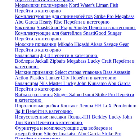
Мормышки полимерные
Nord Water's
Liman Fish
Перейти в категорию
Комплектующие для спиннербейтов
Strike Pro
Megabass
Abu Garcia
Hearty Rise
Перейти в категорию
Бактейлы
SnastiGood
Frapp
Stinger
Перейти в категорию
Комплектующие для бактейлов
SnastiGood
Stinger
Перейти в категорию
Морские приманки
Mikado
Higashi
Akara
Savage Gear
Перейти в категорию
Баланслаги
Jig It
Перейти в категорию
Воблеры
Jackall
Zipbaits
Megabass
Lucky Craft
Перейти в
категорию
Мягкие приманки
Select старая упаковка
Bass Assassin
Action Plastics
Lunker City
Перейти в категорию
Балансиры
Nils Master
Lucky John
Kuusamo
Abu Garcia
Перейти в категорию
Вибы и раттлины
Stinger
Salmo
Izumi
Strike Pro
Перейти
в категорию
Поролоновые рыбки
Контакт
Левша НН
LeX Porolonium
Jig It
Перейти в категорию
Искусственные насадки
Левша-НН
Berkley
Lucky John
Три Кита
Перейти в категорию
Фурнитура и комплектующие для воблеров и
джеркбейтов
Stinger
Imakatsu
Abu Garcia
Strike Pro