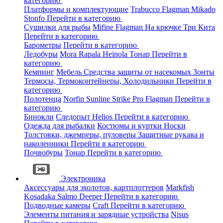
категорию
Платформы и комплектующие
Trabucco
Flagman
Mikado
Stonfo
Перейти в категорию
Сушилки для рыбы
Mifine
Flagman
На крючке
Три Кита
Перейти в категорию
Барометры
Перейти в категорию
Ледобуры
Mora
Rapala
Heinola
Тонар
Перейти в
категорию
Кемпинг
Мебель
Средства защиты от насекомых
Зонты
Термосы, Термоконтейнеры, Холодильники
Перейти в
категорию
Полотенца
Norfin
Sunline
Strike Pro
Flagman
Перейти в
категорию
Бинокли
Следопыт
Helios
Перейти в категорию
Одежда для рыбалки
Костюмы и куртки
Носки
Толстовки, джемперы, пуловеры
Защитные рукава и
наколенники
Перейти в категорию
Почвобуры
Тонар
Перейти в категорию
Электроника
Аксессуары для эхолотов, картплоттеров
Markfish
Kosadaka
Salmo
Deeper
Перейти в категорию
Подводные камеры
Craft
Перейти в категорию
Элементы питания и зарядные устройства
Nisus