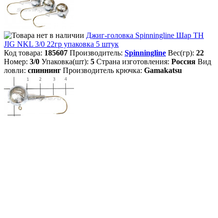
Джиг-головка Spinningline Шар TH
JIG NKL 3/0 22гр упаковка 5 штук
Код товара:
185607
Производитель:
Spinningline
Вес(гр):
22
Номер:
3/0
Упаковка(шт):
5
Страна изготовления:
Россия
Вид
ловли:
спиннинг
Производитель крючка:
Gamakatsu
Джиг-головка Spinningline Шар TH
JIG NKL 3/0 24гр
Код товара:
6813
Производитель:
Spinningline
Вес(гр):
24
Номер:
3/0
Длина крючка(мм):
38
Ширина крючка(мм):
14
Упаковка(шт):
10
Страна изготовления:
Россия
Вид ловли:
спиннинг
Производитель крючка:
Gamakatsu