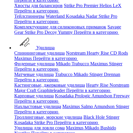
Перейти в категорию
Хвосты для балансиров
Strike Pro
Premier
Helios
LeX
Перейти в категорию
Тейлспиннеры
Waterland
Kosadaka
Nadar
Strike Pro
Перейти в категорию
Комплектующие для силиконовых приманок
Savage
Gear
Strike Pro
Decoy
Yummy
Перейти в категорию
Удилища
Спиннинговые удилища
Norstream
Hearty Rise
CD Rods
Maximus
Перейти в категорию
Фидерные удилища
Mikado
Trabucco
Maximus
Stinger
Перейти в категорию
Матчевые удилища
Trabucco
Mikado
Stinger
Drennan
Перейти в категорию
Кастинговые, джерковые удилища
Hearty Rise
Norstream
Major Craft
Graphiteleader
Перейти в категорию
Карповые удилища
Kosadaka
Prologic
Amundson
Freeway
Перейти в категорию
Нахлыстовые удилища
Maximus
Salmo
Amundson
Stinger
Перейти в категорию
Троллинговые, морские удилища
Black Hole
Stinger
Kosadaka
Strike Pro
Перейти в категорию
Удилища для ловли сома
Maximus
Mikado
Bushido