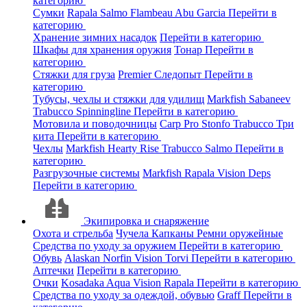
категорию
Сумки
Rapala
Salmo
Flambeau
Abu Garcia
Перейти в
категорию
Хранение зимних насадок
Перейти в категорию
Шкафы для хранения оружия
Тонар
Перейти в
категорию
Стяжки для груза
Premier
Следопыт
Перейти в
категорию
Тубусы, чехлы и стяжки для удилищ
Markfish
Sabaneev
Trabucco
Spinningline
Перейти в категорию
Мотовила и поводочницы
Carp Pro
Stonfo
Trabucco
Три
кита
Перейти в категорию
Чехлы
Markfish
Hearty Rise
Trabucco
Salmo
Перейти в
категорию
Разгрузочные системы
Markfish
Rapala
Vision
Deps
Перейти в категорию
Экипировка и снаряжение
Охота и стрельба
Чучела
Капканы
Ремни оружейные
Средства по уходу за оружием
Перейти в категорию
Обувь
Alaskan
Norfin
Vision
Torvi
Перейти в категорию
Аптечки
Перейти в категорию
Очки
Kosadaka
Aqua
Vision
Rapala
Перейти в категорию
Средства по уходу за одеждой, обувью
Graff
Перейти в