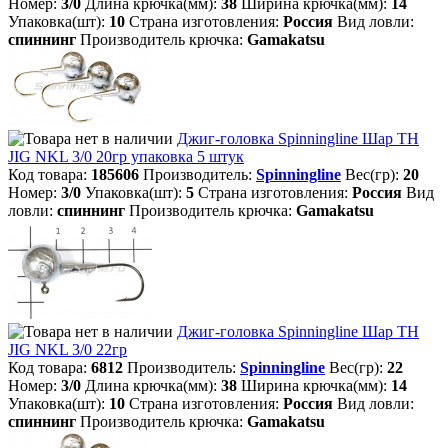
Номер:
3/0
Длина крючка(мм):
38
Ширина крючка(мм):
14
Упаковка(шт):
10
Страна изготовления:
Россия
Вид ловли:
спиннинг
Производитель крючка:
Gamakatsu
Джиг-головка Spinningline Шар TH
JIG NKL 3/0 20гр упаковка 5 штук
Код товара:
185606
Производитель:
Spinningline
Вес(гр):
20
Номер:
3/0
Упаковка(шт):
5
Страна изготовления:
Россия
Вид
ловли:
спиннинг
Производитель крючка:
Gamakatsu
Джиг-головка Spinningline Шар TH
JIG NKL 3/0 22гр
Код товара:
6812
Производитель:
Spinningline
Вес(гр):
22
Номер:
3/0
Длина крючка(мм):
38
Ширина крючка(мм):
14
Упаковка(шт):
10
Страна изготовления:
Россия
Вид ловли:
спиннинг
Производитель крючка:
Gamakatsu