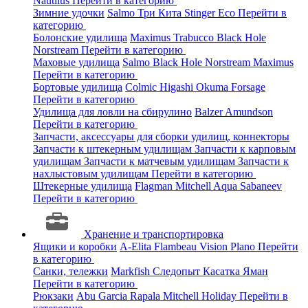
Nautilus
Перейти в категорию
Зимние удочки
Salmo
Три Кита
Stinger
Eco
Перейти в
категорию
Болонские удилища
Maximus
Trabucco
Black Hole
Norstream
Перейти в категорию
Маховые удилища
Salmo
Black Hole
Norstream
Maximus
Перейти в категорию
Бортовые удилища
Colmic
Higashi
Okuma
Forsage
Перейти в категорию
Удилища для ловли на сбирулино
Balzer
Amundson
Перейти в категорию
Запчасти, аксессуары для сборки удилищ, коннекторы
Запчасти к штекерным удилищам
Запчасти к карповым
удилищам
Запчасти к матчевым удилищам
Запчасти к
нахлыстовым удилищам
Перейти в категорию
Штекерные удилища
Flagman
Mitchell
Aqua
Sabaneev
Перейти в категорию
Хранение и транспортировка
Ящики и коробки
A-Elita
Flambeau
Vision
Plano
Перейти
в категорию
Санки, тележки
Markfish
Следопыт
Касатка
Яман
Перейти в категорию
Рюкзаки
Abu Garcia
Rapala
Mitchell
Holiday
Перейти в