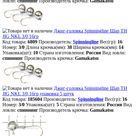
ловли:
спиннинг
Производитель крючка:
Gamakatsu
Джиг-головка Spinningline Шар TH
JIG NKL 3/0 16гр
Код товара:
6809
Производитель:
Spinningline
Вес(гр):
16
Номер:
3/0
Длина крючка(мм):
38
Ширина крючка(мм):
14
Упаковка(шт):
10
Страна изготовления:
Россия
Вид ловли:
спиннинг
Производитель крючка:
Gamakatsu
Джиг-головка Spinningline Шар TH
JIG NKL 3/0 16гр упаковка 5 штук
Код товара:
185604
Производитель:
Spinningline
Вес(гр):
16
Номер:
3/0
Упаковка(шт):
5
Страна изготовления:
Россия
Вид
ловли:
спиннинг
Производитель крючка:
Gamakatsu