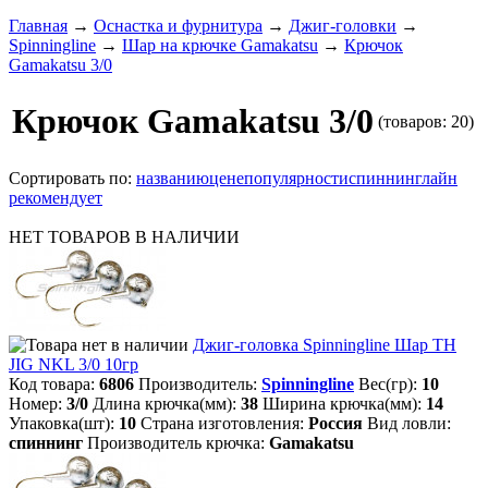
Главная
→
Оснастка и фурнитура
→
Джиг-головки
→
Spinningline
→
Шар на крючке Gamakatsu
→
Крючок
Gamakatsu 3/0
Крючок Gamakatsu 3/0
(товаров: 20)
Сортировать по:
названию
цене
популярности
спиннинглайн
рекомендует
НЕТ ТОВАРОВ В НАЛИЧИИ
Джиг-головка Spinningline Шар TH
JIG NKL 3/0 10гр
Код товара:
6806
Производитель:
Spinningline
Вес(гр):
10
Номер:
3/0
Длина крючка(мм):
38
Ширина крючка(мм):
14
Упаковка(шт):
10
Страна изготовления:
Россия
Вид ловли:
спиннинг
Производитель крючка:
Gamakatsu