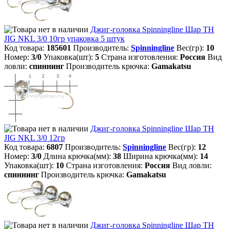
Джиг-головка Spinningline Шар TH
JIG NKL 3/0 10гр упаковка 5 штук
Код товара:
185601
Производитель:
Spinningline
Вес(гр):
10
Номер:
3/0
Упаковка(шт):
5
Страна изготовления:
Россия
Вид
ловли:
спиннинг
Производитель крючка:
Gamakatsu
Джиг-головка Spinningline Шар TH
JIG NKL 3/0 12гр
Код товара:
6807
Производитель:
Spinningline
Вес(гр):
12
Номер:
3/0
Длина крючка(мм):
38
Ширина крючка(мм):
14
Упаковка(шт):
10
Страна изготовления:
Россия
Вид ловли:
спиннинг
Производитель крючка:
Gamakatsu
Джиг-головка Spinningline Шар TH