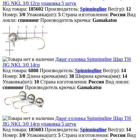
JIG NKL 3/0 12гр упаковка 5 штук
Код товара:
185602
Производитель:
Spinningline
Вес(гр):
12
Номер:
3/0
Упаковка(шт):
5
Страна изготовления:
Россия
Вид
ловли:
спиннинг
Производитель крючка:
Gamakatsu
Джиг-головка Spinningline Шар TH
JIG NKL 3/0 14гр
Код товара:
6808
Производитель:
Spinningline
Вес(гр):
14
Номер:
3/0
Длина крючка(мм):
38
Ширина крючка(мм):
14
Упаковка(шт):
10
Страна изготовления:
Россия
Вид ловли:
спиннинг
Производитель крючка:
Gamakatsu
Джиг-головка Spinningline Шар TH
JIG NKL 3/0 14гр упаковка 5 штук
Код товара:
185603
Производитель:
Spinningline
Вес(гр):
14
Номер:
3/0
Упаковка(шт):
5
Страна изготовления:
Россия
Вид