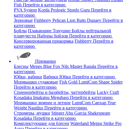
Fish
Перейти в категорию
PVA System
Korda
Prologic
Stonfo
Guru
Перейти в
категорию
Зерновые
Fishberry
Pelican
Lion Baits
Dunaev
Перейти в
категорию
Бойлы
Плавающие
Тонущие
Бойлы нейтральной
плавучести
Наборы бойлов
Перейти в категорию
Консервированная прикормка
Fishberry
Перейти в
категорию
Приманки
Блесны
Mepps
Blue Fox
Nils Master
Rapala
Перейти в
категорию
Юбки, вабики
Вабики
Юбки
Перейти в категорию
Мормышки судаковые
Fish Gold
LumiCom
Shape
Spider
Перейти в категорию
Спиннербейты и баззбейты, чаттербейты
Lucky Craft
Kosadaka
Imakatsu
Megabass
Перейти в категорию
Мормышки зимние и летние
LumiCom
Санхар
True
Weight
Nautilus
Перейти в категорию
Стримеры, мушки
Stinger
Abu Garcia
Shakespeare
Kosadaka
Перейти в категорию
Комплектующие для блесен
Waterland
Mepps
Strike Pro
Aqua
Перейти в категорию