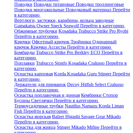
Поводки
Поводки титановые
Поводки троллинговые
Поводки многожильные
Поводковый материал
Перейти
в категорию
Вертлюги, застежки, карабины, кольца заводные
Gamakatsu
Owner
Sneck
Seawolf
Перейти в категорию
Обжимные трубочки
Kosadaka
Trabucco
Strike Pro
Ryobi
Перейти в категорию
Крючки
Офсетный крючок
Тройники
Одинарный
крючок
Крючки Ассисты
Перейти в категорию
Бомбарды
Trabucco
Strike Pro
Berkley
ECO
Перейти в
категорию
Поплавки
Trabucco
Stonfo
Kosadaka
Cralusso
Перейти в
категорию
Оснастка карповая
Korda
Kosadaka
Guru
Stinger
Перейти
в категорию
Держатели для приманок
Decoy
Hitfish
Select
Cralusso
Перейти в категорию
Оснастка поплавочная и донная
Кембрики
Стопор
Бусины
Светлячки
Перейти в категорию
Термоусадочные трубки
Nautilus
Namazu
Korda
Liman
Fish
Перейти в категорию
Оснастка морская
Balzer
Higashi
Savage Gear
Mikado
Перейти в категорию
Оснастка для живца
Stinger
Mikado
Mifine
Перейти в
категорию