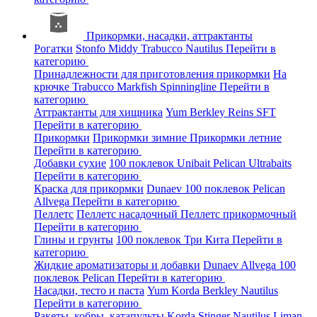
Прикормки, насадки, аттрактанты
Рогатки
Stonfo
Middy
Trabucco
Nautilus
Перейти в
категорию
Принадлежности для приготовления прикормки
На
крючке
Trabucco
Markfish
Spinningline
Перейти в
категорию
Аттрактанты для хищника
Yum
Berkley
Reins
SFT
Перейти в категорию
Прикормки
Прикормки зимние
Прикормки летние
Перейти в категорию
Добавки сухие
100 поклевок
Unibait
Pelican
Ultrabaits
Перейти в категорию
Краска для прикормки
Dunaev
100 поклевок
Pelican
Allvega
Перейти в категорию
Пеллетс
Пеллетс насадочный
Пеллетс прикормочный
Перейти в категорию
Глины и грунты
100 поклевок
Три Кита
Перейти в
категорию
Жидкие ароматизаторы и добавки
Dunaev
Allvega
100
поклевок
Pelican
Перейти в категорию
Насадки, тесто и паста
Yum
Korda
Berkley
Nautilus
Перейти в категорию
Ракеты, кобры, катапульты
Korda
Stinger
Nautilus
Liman