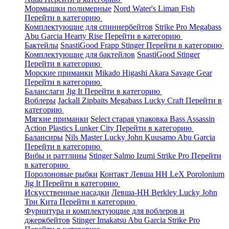
Мормышки полимерные
Nord Water's
Liman Fish
Перейти в категорию
Комплектующие для спиннербейтов
Strike Pro
Megabass
Abu Garcia
Hearty Rise
Перейти в категорию
Бактейлы
SnastiGood
Frapp
Stinger
Перейти в категорию
Комплектующие для бактейлов
SnastiGood
Stinger
Перейти в категорию
Морские приманки
Mikado
Higashi
Akara
Savage Gear
Перейти в категорию
Баланслаги
Jig It
Перейти в категорию
Воблеры
Jackall
Zipbaits
Megabass
Lucky Craft
Перейти в
категорию
Мягкие приманки
Select старая упаковка
Bass Assassin
Action Plastics
Lunker City
Перейти в категорию
Балансиры
Nils Master
Lucky John
Kuusamo
Abu Garcia
Перейти в категорию
Вибы и раттлины
Stinger
Salmo
Izumi
Strike Pro
Перейти
в категорию
Поролоновые рыбки
Контакт
Левша НН
LeX Porolonium
Jig It
Перейти в категорию
Искусственные насадки
Левша-НН
Berkley
Lucky John
Три Кита
Перейти в категорию
Фурнитура и комплектующие для воблеров и
джеркбейтов
Stinger
Imakatsu
Abu Garcia
Strike Pro