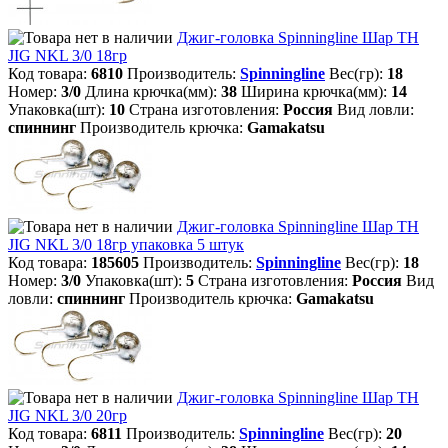
Джиг-головка Spinningline Шар TH
JIG NKL 3/0 18гр
Код товара:
6810
Производитель:
Spinningline
Вес(гр):
18
Номер:
3/0
Длина крючка(мм):
38
Ширина крючка(мм):
14
Упаковка(шт):
10
Страна изготовления:
Россия
Вид ловли:
спиннинг
Производитель крючка:
Gamakatsu
Джиг-головка Spinningline Шар TH
JIG NKL 3/0 18гр упаковка 5 штук
Код товара:
185605
Производитель:
Spinningline
Вес(гр):
18
Номер:
3/0
Упаковка(шт):
5
Страна изготовления:
Россия
Вид
ловли:
спиннинг
Производитель крючка:
Gamakatsu
Джиг-головка Spinningline Шар TH
JIG NKL 3/0 20гр
Код товара:
6811
Производитель:
Spinningline
Вес(гр):
20