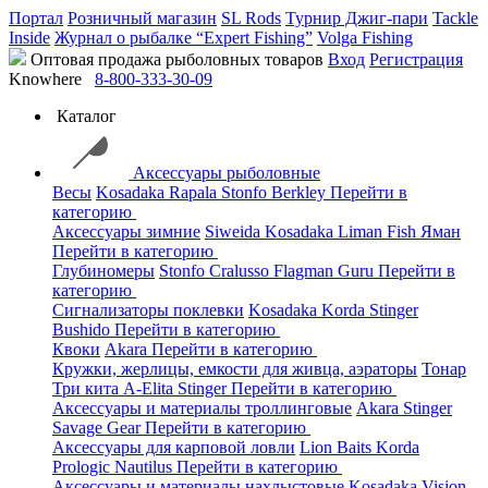
Портал
Розничный магазин
SL Rods
Турнир Джиг-пари
Tackle
Inside
Журнал о рыбалке “Expert Fishing”
Volga Fishing
Оптовая продажа рыболовных товаров
Вход
Регистрация
Knowhere
8-800-333-30-09
Каталог
Аксессуары рыболовные
Весы
Kosadaka
Rapala
Stonfo
Berkley
Перейти в
категорию
Аксессуары зимние
Siweida
Kosadaka
Liman Fish
Яман
Перейти в категорию
Глубиномеры
Stonfo
Cralusso
Flagman
Guru
Перейти в
категорию
Сигнализаторы поклевки
Kosadaka
Korda
Stinger
Bushido
Перейти в категорию
Квоки
Akara
Перейти в категорию
Кружки, жерлицы, емкости для живца, аэраторы
Тонар
Три кита
A-Elita
Stinger
Перейти в категорию
Аксессуары и материалы троллинговые
Akara
Stinger
Savage Gear
Перейти в категорию
Аксессуары для карповой ловли
Lion Baits
Korda
Prologic
Nautilus
Перейти в категорию
Аксессуары и материалы нахлыстовые
Kosadaka
Vision