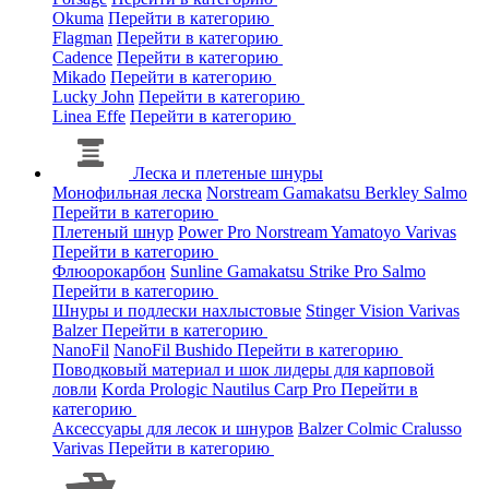
Okuma
Перейти в категорию
Flagman
Перейти в категорию
Cadence
Перейти в категорию
Mikado
Перейти в категорию
Lucky John
Перейти в категорию
Linea Effe
Перейти в категорию
Леска и плетеные шнуры
Монофильная леска
Norstream
Gamakatsu
Berkley
Salmo
Перейти в категорию
Плетеный шнур
Power Pro
Norstream
Yamatoyo
Varivas
Перейти в категорию
Флюорокарбон
Sunline
Gamakatsu
Strike Pro
Salmo
Перейти в категорию
Шнуры и подлески нахлыстовые
Stinger
Vision
Varivas
Balzer
Перейти в категорию
NanoFil
NanoFil
Bushido
Перейти в категорию
Поводковый материал и шок лидеры для карповой
ловли
Korda
Prologic
Nautilus
Carp Pro
Перейти в
категорию
Аксессуары для лесок и шнуров
Balzer
Colmic
Cralusso
Varivas
Перейти в категорию