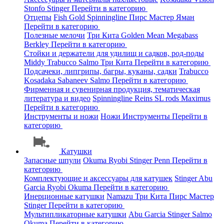
Stonfo
Stinger
Перейти в категорию
Отцепы
Fish Gold
Spinningline
Пирс Мастер
Яман
Перейти в категорию
Полезные мелочи
Три Кита
Golden Mean
Megabass
Berkley
Перейти в категорию
Стойки и держатели для удилищ и садков, род-поды
Middy
Trabucco
Salmo
Три Кита
Перейти в категорию
Подсачеки, липгрипы, багры, куканы, садки
Trabucco
Kosadaka
Sabaneev
Salmo
Перейти в категорию
Фирменная и сувенирная продукция, тематическая
литература и видео
Spinningline
Reins
SL rods
Maximus
Перейти в категорию
Инструменты и ножи
Ножи
Инструменты
Перейти в
категорию
Катушки
Запасные шпули
Okuma
Ryobi
Stinger
Penn
Перейти в
категорию
Комплектующие и аксессуары для катушек
Stinger
Abu
Garcia
Ryobi
Okuma
Перейти в категорию
Инерционные катушки
Namazu
Три Кита
Пирс Мастер
Stinger
Перейти в категорию
Мультипликаторные катушки
Abu Garcia
Stinger
Salmo
Okuma
Перейти в категорию