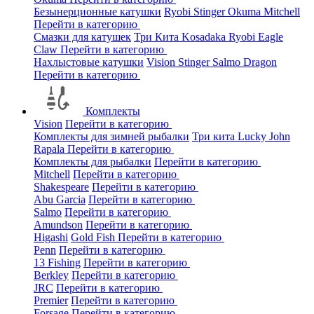
Безынерционные катушки
Ryobi
Stinger
Okuma
Mitchell
Перейти в категорию
Смазки для катушек
Три Кита
Kosadaka
Ryobi
Eagle
Claw
Перейти в категорию
Нахлыстовые катушки
Vision
Stinger
Salmo
Dragon
Перейти в категорию
Комплекты
Vision
Перейти в категорию
Комплекты для зимней рыбалки
Три кита
Lucky John
Rapala
Перейти в категорию
Комплекты для рыбалки
Перейти в категорию
Mitchell
Перейти в категорию
Shakespeare
Перейти в категорию
Abu Garcia
Перейти в категорию
Salmo
Перейти в категорию
Amundson
Перейти в категорию
Higashi
Gold Fish
Перейти в категорию
Penn
Перейти в категорию
13 Fishing
Перейти в категорию
Berkley
Перейти в категорию
JRC
Перейти в категорию
Premier
Перейти в категорию
Forsage
Перейти в категорию