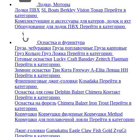
Лодки, Моторы
Лодки ПВХ
SL Boats
Berkley
Vision
Тонар
Перейти в
категорию
Комплектующие и аксессуары для катеров, лодок и яхт
Оборудование для лодок ПВХ
Перейти в категорию
Оснастка и фурнитура
Груза, чебурашки
Груза поплавочные
Груза карповые
Груз Кольцо
Груз Ложка
Перейти в категорию
Готовые оснастки
Lucky Craft
Bassday
Zettech
Flagman
Перейти в категорию
Зимние оснастки
Три Кита
Freeway
A-Elita
Левша НН
Перейти в категорию
Флиппинговые джиг-головки
Kosadaka
Перейти в
категорию
Оснастка для сома
Delphin
Balzer
Chimera
Контакт
Перейти в категорию
Оснастка на форель
Chimera
Balzer
Iron Trout
Перейти в
категорию
Кормушки
Кормушки фидерные
Кормушки Method
Кормушки для поплавочной ловли
Перейти в категорию
Джиг-головки
Gamakatsu
Eagle Claw
Fish Gold
ZyuGi
Перейти в категорию