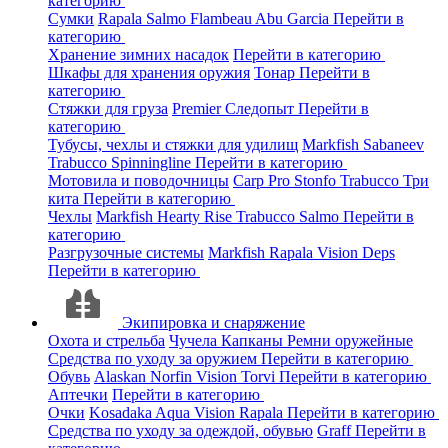
категорию
Сумки
Rapala
Salmo
Flambeau
Abu Garcia
Перейти в
категорию
Хранение зимних насадок
Перейти в категорию
Шкафы для хранения оружия
Тонар
Перейти в
категорию
Стяжки для груза
Premier
Следопыт
Перейти в
категорию
Тубусы, чехлы и стяжки для удилищ
Markfish
Sabaneev
Trabucco
Spinningline
Перейти в категорию
Мотовила и поводочницы
Carp Pro
Stonfo
Trabucco
Три
кита
Перейти в категорию
Чехлы
Markfish
Hearty Rise
Trabucco
Salmo
Перейти в
категорию
Разгрузочные системы
Markfish
Rapala
Vision
Deps
Перейти в категорию
Экипировка и снаряжение
Охота и стрельба
Чучела
Капканы
Ремни оружейные
Средства по уходу за оружием
Перейти в категорию
Обувь
Alaskan
Norfin
Vision
Torvi
Перейти в категорию
Аптечки
Перейти в категорию
Очки
Kosadaka
Aqua
Vision
Rapala
Перейти в категорию
Средства по уходу за одеждой, обувью
Graff
Перейти в