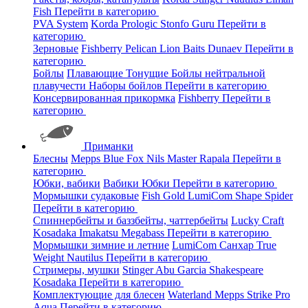
Fish
Перейти в категорию
PVA System
Korda
Prologic
Stonfo
Guru
Перейти в
категорию
Зерновые
Fishberry
Pelican
Lion Baits
Dunaev
Перейти в
категорию
Бойлы
Плавающие
Тонущие
Бойлы нейтральной
плавучести
Наборы бойлов
Перейти в категорию
Консервированная прикормка
Fishberry
Перейти в
категорию
Приманки
Блесны
Mepps
Blue Fox
Nils Master
Rapala
Перейти в
категорию
Юбки, вабики
Вабики
Юбки
Перейти в категорию
Мормышки судаковые
Fish Gold
LumiCom
Shape
Spider
Перейти в категорию
Спиннербейты и баззбейты, чаттербейты
Lucky Craft
Kosadaka
Imakatsu
Megabass
Перейти в категорию
Мормышки зимние и летние
LumiCom
Санхар
True
Weight
Nautilus
Перейти в категорию
Стримеры, мушки
Stinger
Abu Garcia
Shakespeare
Kosadaka
Перейти в категорию
Комплектующие для блесен
Waterland
Mepps
Strike Pro
Aqua
Перейти в категорию