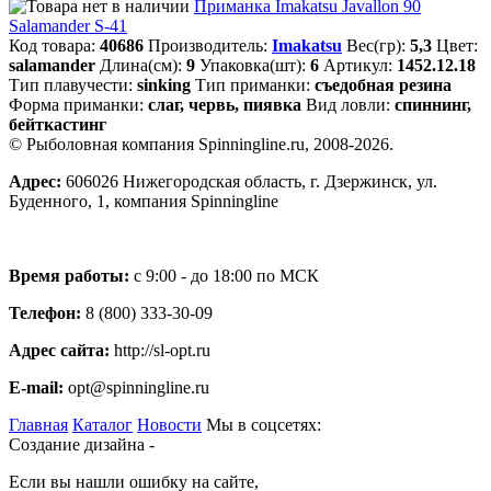
Приманка Imakatsu Javallon 90
Salamander S-41
Код товара:
40686
Производитель:
Imakatsu
Вес(гр):
5,3
Цвет:
salamander
Длина(см):
9
Упаковка(шт):
6
Артикул:
1452.12.18
Тип плавучести:
sinking
Тип приманки:
съедобная резина
Форма приманки:
слаг, червь, пиявка
Вид ловли:
спиннинг,
бейткастинг
© Рыболовная компания Spinningline.ru, 2008-2026.
Адрес:
606026 Нижегородская область, г. Дзержинск, ул.
Буденного, 1, компания Spinningline
Время работы:
с 9:00 - до 18:00 по МСК
Телефон:
8 (800) 333-30-09
Адрес сайта:
http://sl-opt.ru
E-mail:
opt@spinningline.ru
Главная
Каталог
Новости
Мы в соцсетях:
Создание дизайна -
Если вы нашли ошибку на сайте,