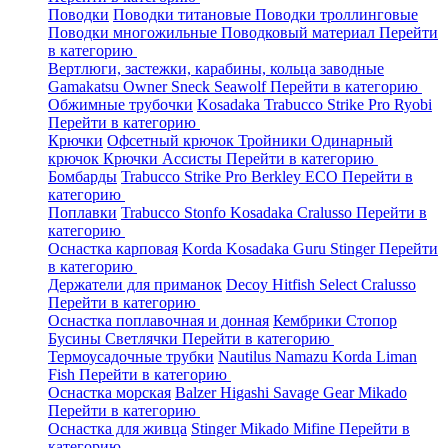
Поводки
Поводки титановые
Поводки троллинговые
Поводки многожильные
Поводковый материал
Перейти
в категорию
Вертлюги, застежки, карабины, кольца заводные
Gamakatsu
Owner
Sneck
Seawolf
Перейти в категорию
Обжимные трубочки
Kosadaka
Trabucco
Strike Pro
Ryobi
Перейти в категорию
Крючки
Офсетный крючок
Тройники
Одинарный
крючок
Крючки Ассисты
Перейти в категорию
Бомбарды
Trabucco
Strike Pro
Berkley
ECO
Перейти в
категорию
Поплавки
Trabucco
Stonfo
Kosadaka
Cralusso
Перейти в
категорию
Оснастка карповая
Korda
Kosadaka
Guru
Stinger
Перейти
в категорию
Держатели для приманок
Decoy
Hitfish
Select
Cralusso
Перейти в категорию
Оснастка поплавочная и донная
Кембрики
Стопор
Бусины
Светлячки
Перейти в категорию
Термоусадочные трубки
Nautilus
Namazu
Korda
Liman
Fish
Перейти в категорию
Оснастка морская
Balzer
Higashi
Savage Gear
Mikado
Перейти в категорию
Оснастка для живца
Stinger
Mikado
Mifine
Перейти в
категорию