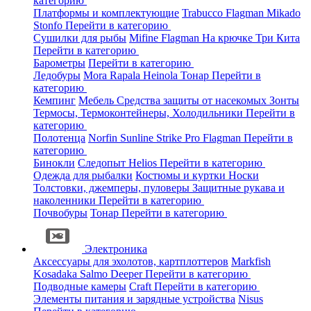
категорию
Платформы и комплектующие
Trabucco
Flagman
Mikado
Stonfo
Перейти в категорию
Сушилки для рыбы
Mifine
Flagman
На крючке
Три Кита
Перейти в категорию
Барометры
Перейти в категорию
Ледобуры
Mora
Rapala
Heinola
Тонар
Перейти в
категорию
Кемпинг
Мебель
Средства защиты от насекомых
Зонты
Термосы, Термоконтейнеры, Холодильники
Перейти в
категорию
Полотенца
Norfin
Sunline
Strike Pro
Flagman
Перейти в
категорию
Бинокли
Следопыт
Helios
Перейти в категорию
Одежда для рыбалки
Костюмы и куртки
Носки
Толстовки, джемперы, пуловеры
Защитные рукава и
наколенники
Перейти в категорию
Почвобуры
Тонар
Перейти в категорию
Электроника
Аксессуары для эхолотов, картплоттеров
Markfish
Kosadaka
Salmo
Deeper
Перейти в категорию
Подводные камеры
Craft
Перейти в категорию
Элементы питания и зарядные устройства
Nisus