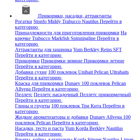
Прикормки, насадки, аттрактанты
Рогатки
Stonfo
Middy
Trabucco
Nautilus
Перейти в
категорию
Принадлежности для приготовления прикормки
На
крючке
Trabucco
Markfish
Spinningline
Перейти в
категорию
Аттрактанты для хищника
Yum
Berkley
Reins
SFT
Перейти в категорию
Прикормки
Прикормки зимние
Прикормки летние
Перейти в категорию
Добавки сухие
100 поклевок
Unibait
Pelican
Ultrabaits
Перейти в категорию
Краска для прикормки
Dunaev
100 поклевок
Pelican
Allvega
Перейти в категорию
Пеллетс
Пеллетс насадочный
Пеллетс прикормочный
Перейти в категорию
Глины и грунты
100 поклевок
Три Кита
Перейти в
категорию
Жидкие ароматизаторы и добавки
Dunaev
Allvega
100
поклевок
Pelican
Перейти в категорию
Насадки, тесто и паста
Yum
Korda
Berkley
Nautilus
Перейти в категорию
Ракеты, кобры, катапульты
Korda
Stinger
Nautilus
Liman