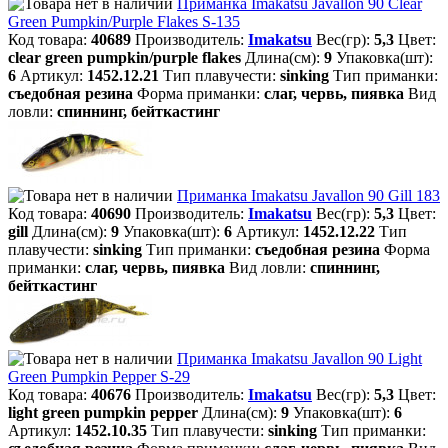
Приманка Imakatsu Javallon 90 Clear
Green Pumpkin/Purple Flakes S-135
Код товара:
40689
Производитель:
Imakatsu
Вес(гр):
5,3
Цвет:
clear green pumpkin/purple flakes
Длина(см):
9
Упаковка(шт):
6
Артикул:
1452.12.21
Тип плавучести:
sinking
Тип приманки:
съедобная резина
Форма приманки:
слаг, червь, пиявка
Вид
ловли:
спиннинг, бейткастинг
Приманка Imakatsu Javallon 90 Gill 183
Код товара:
40690
Производитель:
Imakatsu
Вес(гр):
5,3
Цвет:
gill
Длина(см):
9
Упаковка(шт):
6
Артикул:
1452.12.22
Тип
плавучести:
sinking
Тип приманки:
съедобная резина
Форма
приманки:
слаг, червь, пиявка
Вид ловли:
спиннинг,
бейткастинг
Приманка Imakatsu Javallon 90 Light
Green Pumpkin Pepper S-29
Код товара:
40676
Производитель:
Imakatsu
Вес(гр):
5,3
Цвет:
light green pumpkin pepper
Длина(см):
9
Упаковка(шт):
6
Артикул:
1452.10.35
Тип плавучести:
sinking
Тип приманки: