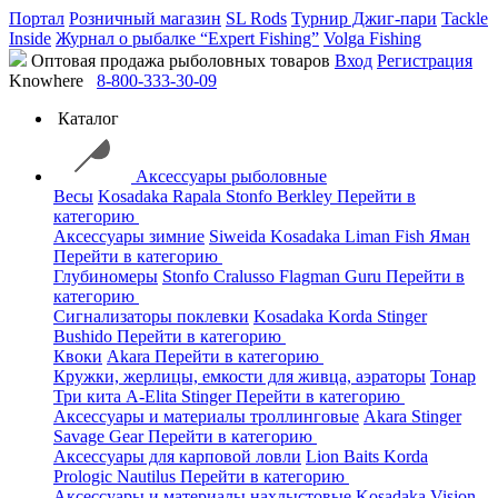
Портал
Розничный магазин
SL Rods
Турнир Джиг-пари
Tackle
Inside
Журнал о рыбалке “Expert Fishing”
Volga Fishing
Оптовая продажа рыболовных товаров
Вход
Регистрация
Knowhere
8-800-333-30-09
Каталог
Аксессуары рыболовные
Весы
Kosadaka
Rapala
Stonfo
Berkley
Перейти в
категорию
Аксессуары зимние
Siweida
Kosadaka
Liman Fish
Яман
Перейти в категорию
Глубиномеры
Stonfo
Cralusso
Flagman
Guru
Перейти в
категорию
Сигнализаторы поклевки
Kosadaka
Korda
Stinger
Bushido
Перейти в категорию
Квоки
Akara
Перейти в категорию
Кружки, жерлицы, емкости для живца, аэраторы
Тонар
Три кита
A-Elita
Stinger
Перейти в категорию
Аксессуары и материалы троллинговые
Akara
Stinger
Savage Gear
Перейти в категорию
Аксессуары для карповой ловли
Lion Baits
Korda
Prologic
Nautilus
Перейти в категорию
Аксессуары и материалы нахлыстовые
Kosadaka
Vision