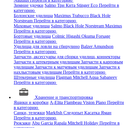
Nautilus
Перейти в категорию
Зимние удочки
Salmo
Три Кита
Stinger
Eco
Перейти в
категорию
Болонские удилища
Maximus
Trabucco
Black Hole
Norstream
Перейти в категорию
Маховые удилища
Salmo
Black Hole
Norstream
Maximus
Перейти в категорию
Бортовые удилища
Colmic
Higashi
Okuma
Forsage
Перейти в категорию
Удилища для ловли на сбирулино
Balzer
Amundson
Перейти в категорию
Запчасти, аксессуары для сборки удилищ, коннекторы
Запчасти к штекерным удилищам
Запчасти к карповым
удилищам
Запчасти к матчевым удилищам
Запчасти к
нахлыстовым удилищам
Перейти в категорию
Штекерные удилища
Flagman
Mitchell
Aqua
Sabaneev
Перейти в категорию
Хранение и транспортировка
Ящики и коробки
A-Elita
Flambeau
Vision
Plano
Перейти
в категорию
Санки, тележки
Markfish
Следопыт
Касатка
Яман
Перейти в категорию
Рюкзаки
Abu Garcia
Rapala
Mitchell
Holiday
Перейти в