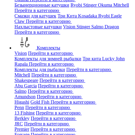
Безынерционные катушки
Ryobi
Stinger
Okuma
Mitchell
Перейти в категорию
Смазки для катушек
Три Кита
Kosadaka
Ryobi
Eagle
Claw
Перейти в категорию
Нахлыстовые катушки
Vision
Stinger
Salmo
Dragon
Перейти в категорию
Комплекты
Vision
Перейти в категорию
Комплекты для зимней рыбалки
Три кита
Lucky John
Rapala
Перейти в категорию
Комплекты для рыбалки
Перейти в категорию
Mitchell
Перейти в категорию
Shakespeare
Перейти в категорию
Abu Garcia
Перейти в категорию
Salmo
Перейти в категорию
Amundson
Перейти в категорию
Higashi
Gold Fish
Перейти в категорию
Penn
Перейти в категорию
13 Fishing
Перейти в категорию
Berkley
Перейти в категорию
JRC
Перейти в категорию
Premier
Перейти в категорию
Forsage
Перейти в категорию