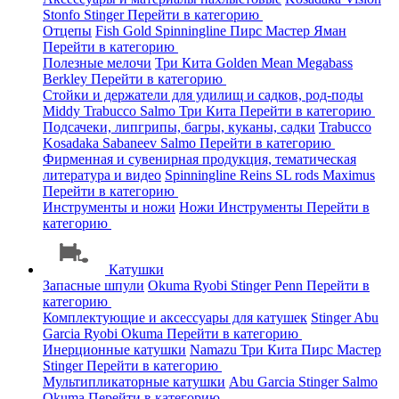
Stonfo
Stinger
Перейти в категорию
Отцепы
Fish Gold
Spinningline
Пирс Мастер
Яман
Перейти в категорию
Полезные мелочи
Три Кита
Golden Mean
Megabass
Berkley
Перейти в категорию
Стойки и держатели для удилищ и садков, род-поды
Middy
Trabucco
Salmo
Три Кита
Перейти в категорию
Подсачеки, липгрипы, багры, куканы, садки
Trabucco
Kosadaka
Sabaneev
Salmo
Перейти в категорию
Фирменная и сувенирная продукция, тематическая
литература и видео
Spinningline
Reins
SL rods
Maximus
Перейти в категорию
Инструменты и ножи
Ножи
Инструменты
Перейти в
категорию
Катушки
Запасные шпули
Okuma
Ryobi
Stinger
Penn
Перейти в
категорию
Комплектующие и аксессуары для катушек
Stinger
Abu
Garcia
Ryobi
Okuma
Перейти в категорию
Инерционные катушки
Namazu
Три Кита
Пирс Мастер
Stinger
Перейти в категорию
Мультипликаторные катушки
Abu Garcia
Stinger
Salmo
Okuma
Перейти в категорию