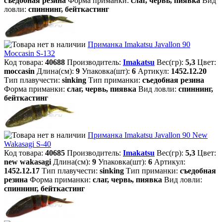
съедобная резина
Форма приманки:
слаг, червь, пиявка
Вид
ловли:
спиннинг, бейткастинг
Приманка Imakatsu Javallon 90
Moccasin S-132
Код товара:
40688
Производитель:
Imakatsu
Вес(гр):
5,3
Цвет:
moccasin
Длина(см):
9
Упаковка(шт):
6
Артикул:
1452.12.20
Тип плавучести:
sinking
Тип приманки:
съедобная резина
Форма приманки:
слаг, червь, пиявка
Вид ловли:
спиннинг,
бейткастинг
Приманка Imakatsu Javallon 90 New
Wakasagi S-40
Код товара:
40685
Производитель:
Imakatsu
Вес(гр):
5,3
Цвет:
new wakasagi
Длина(см):
9
Упаковка(шт):
6
Артикул:
1452.12.17
Тип плавучести:
sinking
Тип приманки:
съедобная
резина
Форма приманки:
слаг, червь, пиявка
Вид ловли:
спиннинг, бейткастинг