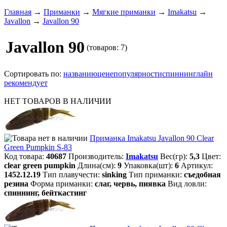
Главная
→
Приманки
→
Мягкие приманки
→
Imakatsu
→
Javallon
→
Javallon 90
Javallon 90
(товаров: 7)
Сортировать по:
названию
цене
популярности
спиннинглайн
рекомендует
НЕТ ТОВАРОВ В НАЛИЧИИ
Приманка Imakatsu Javallon 90 Clear
Green Pumpkin S-83
Код товара:
40687
Производитель:
Imakatsu
Вес(гр):
5,3
Цвет:
clear green pumpkin
Длина(см):
9
Упаковка(шт):
6
Артикул:
1452.12.19
Тип плавучести:
sinking
Тип приманки:
съедобная
резина
Форма приманки:
слаг, червь, пиявка
Вид ловли:
спиннинг, бейткастинг