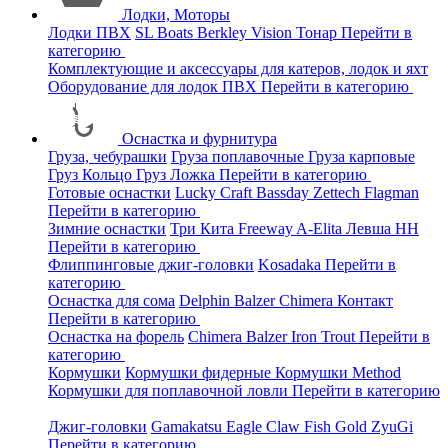
Лодки, Моторы
Лодки ПВХ
SL Boats
Berkley
Vision
Тонар
Перейти в
категорию
Комплектующие и аксессуары для катеров, лодок и яхт
Оборудование для лодок ПВХ
Перейти в категорию
Оснастка и фурнитура
Груза, чебурашки
Груза поплавочные
Груза карповые
Груз Кольцо
Груз Ложка
Перейти в категорию
Готовые оснастки
Lucky Craft
Bassday
Zettech
Flagman
Перейти в категорию
Зимние оснастки
Три Кита
Freeway
A-Elita
Левша НН
Перейти в категорию
Флиппинговые джиг-головки
Kosadaka
Перейти в
категорию
Оснастка для сома
Delphin
Balzer
Chimera
Контакт
Перейти в категорию
Оснастка на форель
Chimera
Balzer
Iron Trout
Перейти в
категорию
Кормушки
Кормушки фидерные
Кормушки Method
Кормушки для поплавочной ловли
Перейти в категорию
Джиг-головки
Gamakatsu
Eagle Claw
Fish Gold
ZyuGi
Перейти в категорию