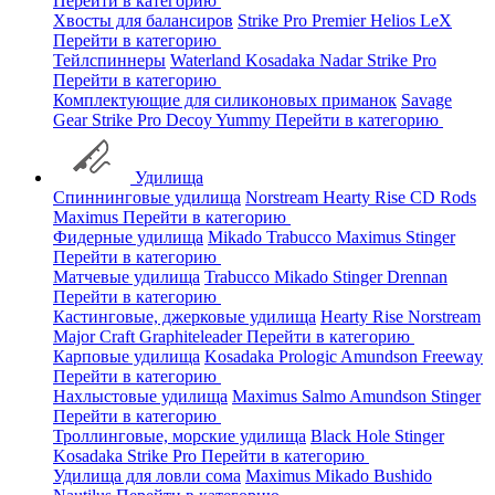
Перейти в категорию
Хвосты для балансиров
Strike Pro
Premier
Helios
LeX
Перейти в категорию
Тейлспиннеры
Waterland
Kosadaka
Nadar
Strike Pro
Перейти в категорию
Комплектующие для силиконовых приманок
Savage
Gear
Strike Pro
Decoy
Yummy
Перейти в категорию
Удилища
Спиннинговые удилища
Norstream
Hearty Rise
CD Rods
Maximus
Перейти в категорию
Фидерные удилища
Mikado
Trabucco
Maximus
Stinger
Перейти в категорию
Матчевые удилища
Trabucco
Mikado
Stinger
Drennan
Перейти в категорию
Кастинговые, джерковые удилища
Hearty Rise
Norstream
Major Craft
Graphiteleader
Перейти в категорию
Карповые удилища
Kosadaka
Prologic
Amundson
Freeway
Перейти в категорию
Нахлыстовые удилища
Maximus
Salmo
Amundson
Stinger
Перейти в категорию
Троллинговые, морские удилища
Black Hole
Stinger
Kosadaka
Strike Pro
Перейти в категорию
Удилища для ловли сома
Maximus
Mikado
Bushido