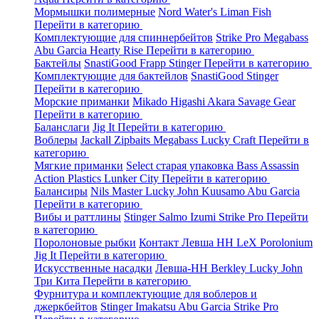
Мормышки полимерные
Nord Water's
Liman Fish
Перейти в категорию
Комплектующие для спиннербейтов
Strike Pro
Megabass
Abu Garcia
Hearty Rise
Перейти в категорию
Бактейлы
SnastiGood
Frapp
Stinger
Перейти в категорию
Комплектующие для бактейлов
SnastiGood
Stinger
Перейти в категорию
Морские приманки
Mikado
Higashi
Akara
Savage Gear
Перейти в категорию
Баланслаги
Jig It
Перейти в категорию
Воблеры
Jackall
Zipbaits
Megabass
Lucky Craft
Перейти в
категорию
Мягкие приманки
Select старая упаковка
Bass Assassin
Action Plastics
Lunker City
Перейти в категорию
Балансиры
Nils Master
Lucky John
Kuusamo
Abu Garcia
Перейти в категорию
Вибы и раттлины
Stinger
Salmo
Izumi
Strike Pro
Перейти
в категорию
Поролоновые рыбки
Контакт
Левша НН
LeX Porolonium
Jig It
Перейти в категорию
Искусственные насадки
Левша-НН
Berkley
Lucky John
Три Кита
Перейти в категорию
Фурнитура и комплектующие для воблеров и
джеркбейтов
Stinger
Imakatsu
Abu Garcia
Strike Pro