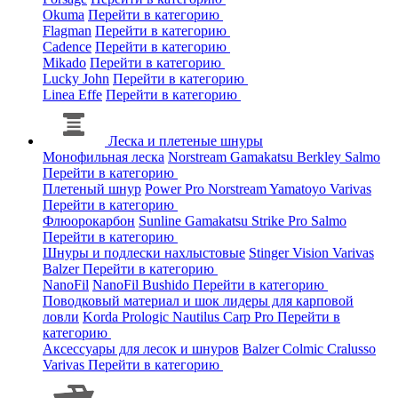
Okuma
Перейти в категорию
Flagman
Перейти в категорию
Cadence
Перейти в категорию
Mikado
Перейти в категорию
Lucky John
Перейти в категорию
Linea Effe
Перейти в категорию
Леска и плетеные шнуры
Монофильная леска
Norstream
Gamakatsu
Berkley
Salmo
Перейти в категорию
Плетеный шнур
Power Pro
Norstream
Yamatoyo
Varivas
Перейти в категорию
Флюорокарбон
Sunline
Gamakatsu
Strike Pro
Salmo
Перейти в категорию
Шнуры и подлески нахлыстовые
Stinger
Vision
Varivas
Balzer
Перейти в категорию
NanoFil
NanoFil
Bushido
Перейти в категорию
Поводковый материал и шок лидеры для карповой
ловли
Korda
Prologic
Nautilus
Carp Pro
Перейти в
категорию
Аксессуары для лесок и шнуров
Balzer
Colmic
Cralusso
Varivas
Перейти в категорию