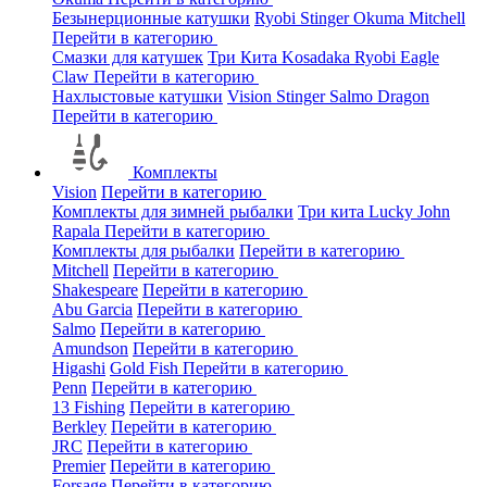
Безынерционные катушки
Ryobi
Stinger
Okuma
Mitchell
Перейти в категорию
Смазки для катушек
Три Кита
Kosadaka
Ryobi
Eagle
Claw
Перейти в категорию
Нахлыстовые катушки
Vision
Stinger
Salmo
Dragon
Перейти в категорию
Комплекты
Vision
Перейти в категорию
Комплекты для зимней рыбалки
Три кита
Lucky John
Rapala
Перейти в категорию
Комплекты для рыбалки
Перейти в категорию
Mitchell
Перейти в категорию
Shakespeare
Перейти в категорию
Abu Garcia
Перейти в категорию
Salmo
Перейти в категорию
Amundson
Перейти в категорию
Higashi
Gold Fish
Перейти в категорию
Penn
Перейти в категорию
13 Fishing
Перейти в категорию
Berkley
Перейти в категорию
JRC
Перейти в категорию
Premier
Перейти в категорию
Forsage
Перейти в категорию