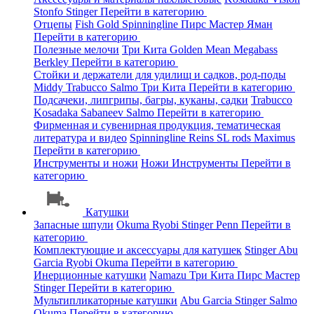
Stonfo
Stinger
Перейти в категорию
Отцепы
Fish Gold
Spinningline
Пирс Мастер
Яман
Перейти в категорию
Полезные мелочи
Три Кита
Golden Mean
Megabass
Berkley
Перейти в категорию
Стойки и держатели для удилищ и садков, род-поды
Middy
Trabucco
Salmo
Три Кита
Перейти в категорию
Подсачеки, липгрипы, багры, куканы, садки
Trabucco
Kosadaka
Sabaneev
Salmo
Перейти в категорию
Фирменная и сувенирная продукция, тематическая
литература и видео
Spinningline
Reins
SL rods
Maximus
Перейти в категорию
Инструменты и ножи
Ножи
Инструменты
Перейти в
категорию
Катушки
Запасные шпули
Okuma
Ryobi
Stinger
Penn
Перейти в
категорию
Комплектующие и аксессуары для катушек
Stinger
Abu
Garcia
Ryobi
Okuma
Перейти в категорию
Инерционные катушки
Namazu
Три Кита
Пирс Мастер
Stinger
Перейти в категорию
Мультипликаторные катушки
Abu Garcia
Stinger
Salmo
Okuma
Перейти в категорию