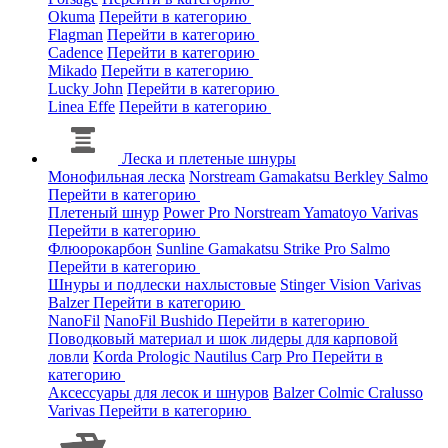
Okuma
Перейти в категорию
Flagman
Перейти в категорию
Cadence
Перейти в категорию
Mikado
Перейти в категорию
Lucky John
Перейти в категорию
Linea Effe
Перейти в категорию
Леска и плетеные шнуры
Монофильная леска
Norstream
Gamakatsu
Berkley
Salmo
Перейти в категорию
Плетеный шнур
Power Pro
Norstream
Yamatoyo
Varivas
Перейти в категорию
Флюорокарбон
Sunline
Gamakatsu
Strike Pro
Salmo
Перейти в категорию
Шнуры и подлески нахлыстовые
Stinger
Vision
Varivas
Balzer
Перейти в категорию
NanoFil
NanoFil
Bushido
Перейти в категорию
Поводковый материал и шок лидеры для карповой
ловли
Korda
Prologic
Nautilus
Carp Pro
Перейти в
категорию
Аксессуары для лесок и шнуров
Balzer
Colmic
Cralusso
Varivas
Перейти в категорию