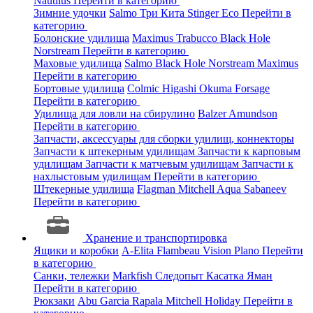
Nautilus
Перейти в категорию
Зимние удочки
Salmo
Три Кита
Stinger
Eco
Перейти в
категорию
Болонские удилища
Maximus
Trabucco
Black Hole
Norstream
Перейти в категорию
Маховые удилища
Salmo
Black Hole
Norstream
Maximus
Перейти в категорию
Бортовые удилища
Colmic
Higashi
Okuma
Forsage
Перейти в категорию
Удилища для ловли на сбирулино
Balzer
Amundson
Перейти в категорию
Запчасти, аксессуары для сборки удилищ, коннекторы
Запчасти к штекерным удилищам
Запчасти к карповым
удилищам
Запчасти к матчевым удилищам
Запчасти к
нахлыстовым удилищам
Перейти в категорию
Штекерные удилища
Flagman
Mitchell
Aqua
Sabaneev
Перейти в категорию
Хранение и транспортировка
Ящики и коробки
A-Elita
Flambeau
Vision
Plano
Перейти
в категорию
Санки, тележки
Markfish
Следопыт
Касатка
Яман
Перейти в категорию
Рюкзаки
Abu Garcia
Rapala
Mitchell
Holiday
Перейти в