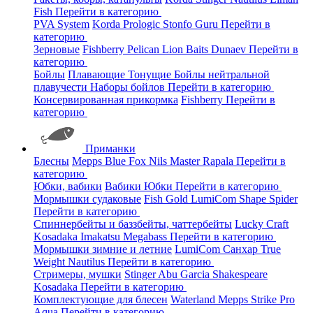
Fish
Перейти в категорию
PVA System
Korda
Prologic
Stonfo
Guru
Перейти в
категорию
Зерновые
Fishberry
Pelican
Lion Baits
Dunaev
Перейти в
категорию
Бойлы
Плавающие
Тонущие
Бойлы нейтральной
плавучести
Наборы бойлов
Перейти в категорию
Консервированная прикормка
Fishberry
Перейти в
категорию
Приманки
Блесны
Mepps
Blue Fox
Nils Master
Rapala
Перейти в
категорию
Юбки, вабики
Вабики
Юбки
Перейти в категорию
Мормышки судаковые
Fish Gold
LumiCom
Shape
Spider
Перейти в категорию
Спиннербейты и баззбейты, чаттербейты
Lucky Craft
Kosadaka
Imakatsu
Megabass
Перейти в категорию
Мормышки зимние и летние
LumiCom
Санхар
True
Weight
Nautilus
Перейти в категорию
Стримеры, мушки
Stinger
Abu Garcia
Shakespeare
Kosadaka
Перейти в категорию
Комплектующие для блесен
Waterland
Mepps
Strike Pro
Aqua
Перейти в категорию