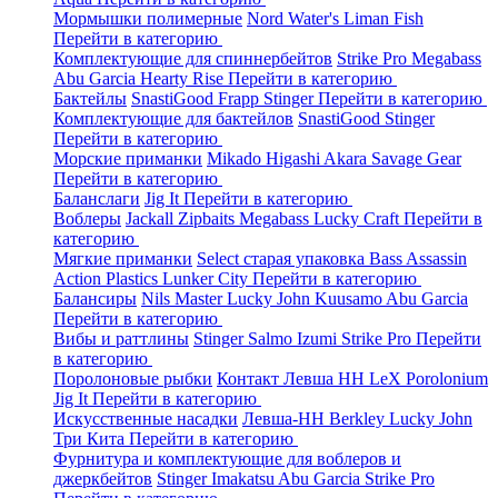
Мормышки полимерные
Nord Water's
Liman Fish
Перейти в категорию
Комплектующие для спиннербейтов
Strike Pro
Megabass
Abu Garcia
Hearty Rise
Перейти в категорию
Бактейлы
SnastiGood
Frapp
Stinger
Перейти в категорию
Комплектующие для бактейлов
SnastiGood
Stinger
Перейти в категорию
Морские приманки
Mikado
Higashi
Akara
Savage Gear
Перейти в категорию
Баланслаги
Jig It
Перейти в категорию
Воблеры
Jackall
Zipbaits
Megabass
Lucky Craft
Перейти в
категорию
Мягкие приманки
Select старая упаковка
Bass Assassin
Action Plastics
Lunker City
Перейти в категорию
Балансиры
Nils Master
Lucky John
Kuusamo
Abu Garcia
Перейти в категорию
Вибы и раттлины
Stinger
Salmo
Izumi
Strike Pro
Перейти
в категорию
Поролоновые рыбки
Контакт
Левша НН
LeX Porolonium
Jig It
Перейти в категорию
Искусственные насадки
Левша-НН
Berkley
Lucky John
Три Кита
Перейти в категорию
Фурнитура и комплектующие для воблеров и
джеркбейтов
Stinger
Imakatsu
Abu Garcia
Strike Pro