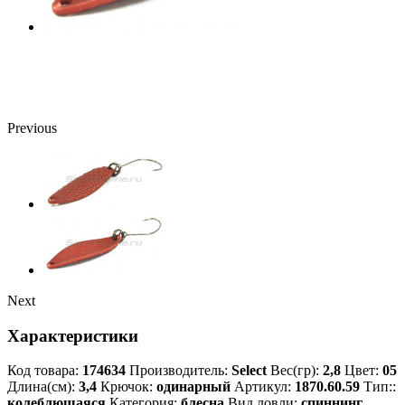
Previous
Next
Характеристики
Код товара:
174634
Производитель:
Select
Вес(гр):
2,8
Цвет:
05
Длина(см):
3,4
Крючок:
одинарный
Артикул:
1870.60.59
Тип::
колеблющаяся
Категория:
блесна
Вид ловли:
спиннинг,