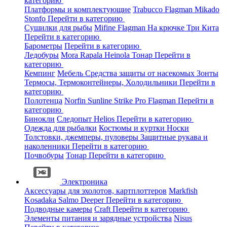
категорию
Платформы и комплектующие
Trabucco
Flagman
Mikado
Stonfo
Перейти в категорию
Сушилки для рыбы
Mifine
Flagman
На крючке
Три Кита
Перейти в категорию
Барометры
Перейти в категорию
Ледобуры
Mora
Rapala
Heinola
Тонар
Перейти в
категорию
Кемпинг
Мебель
Средства защиты от насекомых
Зонты
Термосы, Термоконтейнеры, Холодильники
Перейти в
категорию
Полотенца
Norfin
Sunline
Strike Pro
Flagman
Перейти в
категорию
Бинокли
Следопыт
Helios
Перейти в категорию
Одежда для рыбалки
Костюмы и куртки
Носки
Толстовки, джемперы, пуловеры
Защитные рукава и
наколенники
Перейти в категорию
Почвобуры
Тонар
Перейти в категорию
Электроника
Аксессуары для эхолотов, картплоттеров
Markfish
Kosadaka
Salmo
Deeper
Перейти в категорию
Подводные камеры
Craft
Перейти в категорию
Элементы питания и зарядные устройства
Nisus