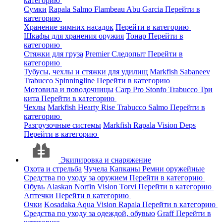
категорию
Сумки
Rapala
Salmo
Flambeau
Abu Garcia
Перейти в
категорию
Хранение зимних насадок
Перейти в категорию
Шкафы для хранения оружия
Тонар
Перейти в
категорию
Стяжки для груза
Premier
Следопыт
Перейти в
категорию
Тубусы, чехлы и стяжки для удилищ
Markfish
Sabaneev
Trabucco
Spinningline
Перейти в категорию
Мотовила и поводочницы
Carp Pro
Stonfo
Trabucco
Три
кита
Перейти в категорию
Чехлы
Markfish
Hearty Rise
Trabucco
Salmo
Перейти в
категорию
Разгрузочные системы
Markfish
Rapala
Vision
Deps
Перейти в категорию
Экипировка и снаряжение
Охота и стрельба
Чучела
Капканы
Ремни оружейные
Средства по уходу за оружием
Перейти в категорию
Обувь
Alaskan
Norfin
Vision
Torvi
Перейти в категорию
Аптечки
Перейти в категорию
Очки
Kosadaka
Aqua
Vision
Rapala
Перейти в категорию
Средства по уходу за одеждой, обувью
Graff
Перейти в