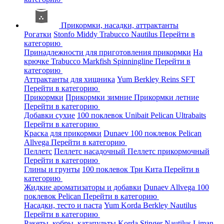
Прикормки, насадки, аттрактанты
Рогатки
Stonfo
Middy
Trabucco
Nautilus
Перейти в
категорию
Принадлежности для приготовления прикормки
На
крючке
Trabucco
Markfish
Spinningline
Перейти в
категорию
Аттрактанты для хищника
Yum
Berkley
Reins
SFT
Перейти в категорию
Прикормки
Прикормки зимние
Прикормки летние
Перейти в категорию
Добавки сухие
100 поклевок
Unibait
Pelican
Ultrabaits
Перейти в категорию
Краска для прикормки
Dunaev
100 поклевок
Pelican
Allvega
Перейти в категорию
Пеллетс
Пеллетс насадочный
Пеллетс прикормочный
Перейти в категорию
Глины и грунты
100 поклевок
Три Кита
Перейти в
категорию
Жидкие ароматизаторы и добавки
Dunaev
Allvega
100
поклевок
Pelican
Перейти в категорию
Насадки, тесто и паста
Yum
Korda
Berkley
Nautilus
Перейти в категорию
Ракеты, кобры, катапульты
Korda
Stinger
Nautilus
Liman