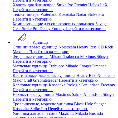
Перейти в категорию
Хвосты для балансиров
Strike Pro
Premier
Helios
LeX
Перейти в категорию
Тейлспиннеры
Waterland
Kosadaka
Nadar
Strike Pro
Перейти в категорию
Комплектующие для силиконовых приманок
Savage
Gear
Strike Pro
Decoy
Yummy
Перейти в категорию
Удилища
Спиннинговые удилища
Norstream
Hearty Rise
CD Rods
Maximus
Перейти в категорию
Фидерные удилища
Mikado
Trabucco
Maximus
Stinger
Перейти в категорию
Матчевые удилища
Trabucco
Mikado
Stinger
Drennan
Перейти в категорию
Кастинговые, джерковые удилища
Hearty Rise
Norstream
Major Craft
Graphiteleader
Перейти в категорию
Карповые удилища
Kosadaka
Prologic
Amundson
Freeway
Перейти в категорию
Нахлыстовые удилища
Maximus
Salmo
Amundson
Stinger
Перейти в категорию
Троллинговые, морские удилища
Black Hole
Stinger
Kosadaka
Strike Pro
Перейти в категорию
Удилища для ловли сома
Maximus
Mikado
Bushido