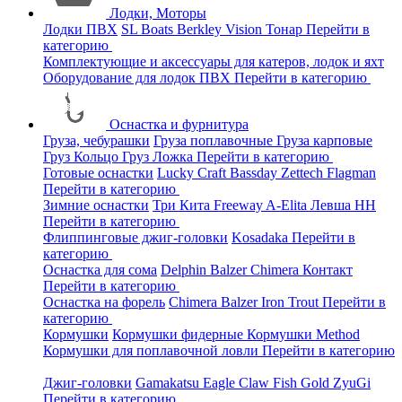
Лодки, Моторы
Лодки ПВХ
SL Boats
Berkley
Vision
Тонар
Перейти в
категорию
Комплектующие и аксессуары для катеров, лодок и яхт
Оборудование для лодок ПВХ
Перейти в категорию
Оснастка и фурнитура
Груза, чебурашки
Груза поплавочные
Груза карповые
Груз Кольцо
Груз Ложка
Перейти в категорию
Готовые оснастки
Lucky Craft
Bassday
Zettech
Flagman
Перейти в категорию
Зимние оснастки
Три Кита
Freeway
A-Elita
Левша НН
Перейти в категорию
Флиппинговые джиг-головки
Kosadaka
Перейти в
категорию
Оснастка для сома
Delphin
Balzer
Chimera
Контакт
Перейти в категорию
Оснастка на форель
Chimera
Balzer
Iron Trout
Перейти в
категорию
Кормушки
Кормушки фидерные
Кормушки Method
Кормушки для поплавочной ловли
Перейти в категорию
Джиг-головки
Gamakatsu
Eagle Claw
Fish Gold
ZyuGi
Перейти в категорию