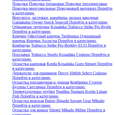
Поводки
Поводки титановые
Поводки троллинговые
Поводки многожильные
Поводковый материал
Перейти
в категорию
Вертлюги, застежки, карабины, кольца заводные
Gamakatsu
Owner
Sneck
Seawolf
Перейти в категорию
Обжимные трубочки
Kosadaka
Trabucco
Strike Pro
Ryobi
Перейти в категорию
Крючки
Офсетный крючок
Тройники
Одинарный
крючок
Крючки Ассисты
Перейти в категорию
Бомбарды
Trabucco
Strike Pro
Berkley
ECO
Перейти в
категорию
Поплавки
Trabucco
Stonfo
Kosadaka
Cralusso
Перейти в
категорию
Оснастка карповая
Korda
Kosadaka
Guru
Stinger
Перейти
в категорию
Держатели для приманок
Decoy
Hitfish
Select
Cralusso
Перейти в категорию
Оснастка поплавочная и донная
Кембрики
Стопор
Бусины
Светлячки
Перейти в категорию
Термоусадочные трубки
Nautilus
Namazu
Korda
Liman
Fish
Перейти в категорию
Оснастка морская
Balzer
Higashi
Savage Gear
Mikado
Перейти в категорию
Оснастка для живца
Stinger
Mikado
Mifine
Перейти в
категорию