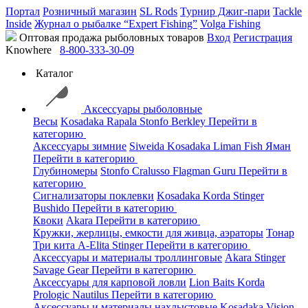
Портал
Розничный магазин
SL Rods
Турнир Джиг-пари
Tackle
Inside
Журнал о рыбалке “Expert Fishing”
Volga Fishing
Оптовая продажа рыболовных товаров
Вход
Регистрация
Knowhere
8-800-333-30-09
Каталог
Аксессуары рыболовные
Весы
Kosadaka
Rapala
Stonfo
Berkley
Перейти в
категорию
Аксессуары зимние
Siweida
Kosadaka
Liman Fish
Яман
Перейти в категорию
Глубиномеры
Stonfo
Cralusso
Flagman
Guru
Перейти в
категорию
Сигнализаторы поклевки
Kosadaka
Korda
Stinger
Bushido
Перейти в категорию
Квоки
Akara
Перейти в категорию
Кружки, жерлицы, емкости для живца, аэраторы
Тонар
Три кита
A-Elita
Stinger
Перейти в категорию
Аксессуары и материалы троллинговые
Akara
Stinger
Savage Gear
Перейти в категорию
Аксессуары для карповой ловли
Lion Baits
Korda
Prologic
Nautilus
Перейти в категорию
Аксессуары и материалы нахлыстовые
Kosadaka
Vision