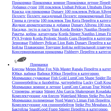
Прикормки
Прикормки зимние
Прикормки летние
Перей
Добавки сухие
100 поклевок
Unibait
Pelican
Ultrabaits
Пере
Краска для прикормки
Dunaev
100 поклевок
Pelican
Allve
Пеллетс
Пеллетс насадочный
Пеллетс прикормочный
Пер
Глины и грунты
100 поклевок
Три Кита
Перейти в катег
Жидкие ароматизаторы и добавки
Dunaev
Allvega
100 по
Насадки, тесто и паста
Yum
Korda
Berkley
Nautilus
Перейт
Ракеты, кобры, катапульты
Korda
Stinger
Nautilus
Liman Fi
PVA System
Korda
Prologic
Stonfo
Guru
Перейти в катего
Зерновые
Fishberry
Pelican
Lion Baits
Dunaev
Перейти в к
Бойлы
Плавающие
Тонущие
Бойлы нейтральной плавуче
Консервированная прикормка
Fishberry
Перейти в катег
Приманки
Блесны
Mepps
Blue Fox
Nils Master
Rapala
Перейти в кат
Юбки, вабики
Вабики
Юбки
Перейти в категорию
Мормышки судаковые
Fish Gold
LumiCom
Shape
Spider
Пе
Спиннербейты и баззбейты, чаттербейты
Lucky Craft
Kos
Мормышки зимние и летние
LumiCom
Санхар
True Weigh
Стримеры, мушки
Stinger
Abu Garcia
Shakespeare
Kosadak
Комплектующие для блесен
Waterland
Mepps
Strike Pro
Aq
Мормышки полимерные
Nord Water's
Liman Fish
Перейти
Комплектующие для спиннербейтов
Strike Pro
Megabass
A
Бактейлы
SnastiGood
Frapp
Stinger
Перейти в категорию