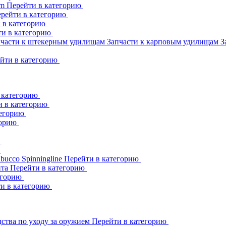
am
Перейти в категорию
рейти в категорию
 в категорию
ти в категорию
пчасти к штекерным удилищам
Запчасти к карповым удилищам
З
йти в категорию
 категорию
и в категорию
тегорию
горию
ю
ю
abucco
Spinningline
Перейти в категорию
ита
Перейти в категорию
егорию
и в категорию
ства по уходу за оружием
Перейти в категорию