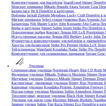
Комплектующие для бактейлов
SnastiGood
Stinger
Перейт
Морские приманки
Mikado
Higashi
Akara
Savage Gear
Пер
Баланслаги
Jig It
Перейти в категорию
Воблеры
Jackall
Zipbaits
Megabass
Lucky Craft
Перейти в 
Мягкие приманки
Select старая упаковка
Bass Assassin
Act
Балансиры
Nils Master
Lucky John
Kuusamo
Abu Garcia
Пе
Вибы и раттлины
Stinger
Salmo
Izumi
Strike Pro
Перейти в
Поролоновые рыбки
Контакт
Левша НН
LeX Porolonium
Искусственные насадки
Левша-НН
Berkley
Lucky John
Тр
Фурнитура и комплектующие для воблеров и джеркбейто
Хвосты для балансиров
Strike Pro
Premier
Helios
LeX
Пере
Тейлспиннеры
Waterland
Kosadaka
Nadar
Strike Pro
Перейт
Комплектующие для силиконовых приманок
Savage Gear
Удилища
Спиннинговые удилища
Norstream
Hearty Rise
CD Rods
M
Фидерные удилища
Mikado
Trabucco
Maximus
Stinger
Пере
Матчевые удилища
Trabucco
Mikado
Stinger
Drennan
Пере
Кастинговые, джерковые удилища
Hearty Rise
Norstream
M
Карповые удилища
Kosadaka
Prologic
Amundson
Freeway
Нахлыстовые удилища
Maximus
Salmo
Amundson
Stinger
П
Троллинговые, морские удилища
Black Hole
Stinger
Kosad
Удилища для ловли сома
Maximus
Mikado
Bushido
Nautilu
Зимние удочки
Salmo
Три Кита
Stinger
Eco
Перейти в ка