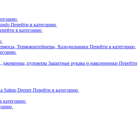
атегорию
tonfo
Перейти в категорию
ерейти в категорию
ию
ермосы, Термоконтейнеры, Холодильники
Перейти в категорию
тегорию
и, джемперы, пуловеры
Защитные рукава и наколенники
Перейти
ka
Salmo
Deeper
Перейти в категорию
в категорию
егорию