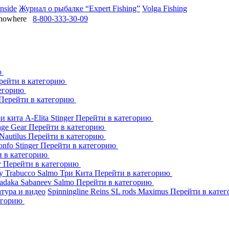
Inside
Журнал о рыбалке “Expert Fishing”
Volga Fishing
owhere
8-800-333-30-09
ю
рейти в категорию
тегорию
Перейти в категорию
ри кита
A-Elita
Stinger
Перейти в категорию
age Gear
Перейти в категорию
Nautilus
Перейти в категорию
onfo
Stinger
Перейти в категорию
и в категорию
y
Перейти в категорию
dy
Trabucco
Salmo
Три Кита
Перейти в категорию
adaka
Sabaneev
Salmo
Перейти в категорию
тура и видео
Spinningline
Reins
SL rods
Maximus
Перейти в кате
егорию