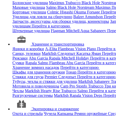
Болонские удилища
Maximus
Trabucco
Black Hole
Norstre
Маховые удилища
Salmo
Black Hole
Norstream
Maximus
Пе
Бортовые удилища
Colmic
Higashi
Okuma
Forsage
Перейти
Удилища для ловли на сбирулино
Balzer
Amundson
Перей
Запчасти, аксессуары для сборки удилищ, коннекторы
За
удилищам
Перейти в категорию
Штекерные удилища
Flagman
Mitchell
Aqua
Sabaneev
Пере
Хранение и транспортировка
Ящики и коробки
A-Elita
Flambeau
Vision
Plano
Перейти в
Санки, тележки
Markfish
Следопыт
Касатка
Яман
Перейт
Рюкзаки
Abu Garcia
Rapala
Mitchell
Holiday
Перейти в ка
Сумки
Rapala
Salmo
Flambeau
Abu Garcia
Перейти в кате
Хранение зимних насадок
Перейти в категорию
Шкафы для хранения оружия
Тонар
Перейти в категори
Стяжки для груза
Premier
Следопыт
Перейти в категори
Тубусы, чехлы и стяжки для удилищ
Markfish
Sabaneev
Tr
Мотовила и поводочницы
Carp Pro
Stonfo
Trabucco
Три к
Чехлы
Markfish
Hearty Rise
Trabucco
Salmo
Перейти в кат
Разгрузочные системы
Markfish
Rapala
Vision
Deps
Перейт
Экипировка и снаряжение
Охота и стрельба
Чучела
Капканы
Ремни оружейные
Сред