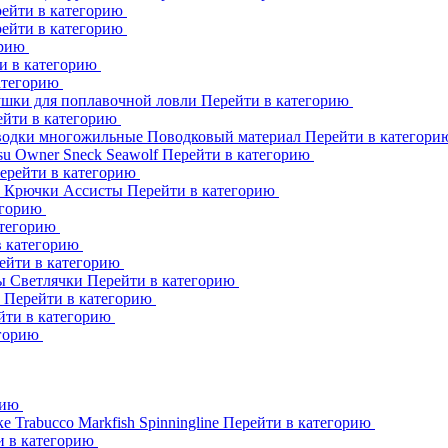
ейти в категорию
ейти в категорию
орию
и в категорию
атегорию
шки для поплавочной ловли
Перейти в категорию
ейти в категорию
одки многожильные
Поводковый материал
Перейти в категор
su
Owner
Sneck
Seawolf
Перейти в категорию
ерейти в категорию
к
Крючки Ассисты
Перейти в категорию
егорию
атегорию
в категорию
ейти в категорию
ны
Светлячки
Перейти в категорию
h
Перейти в категорию
йти в категорию
егорию
рию
ке
Trabucco
Markfish
Spinningline
Перейти в категорию
и в категорию