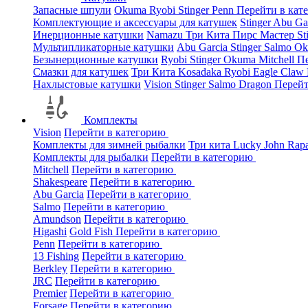
Запасные шпули
Okuma
Ryobi
Stinger
Penn
Перейти в кат
Комплектующие и аксессуары для катушек
Stinger
Abu Ga
Инерционные катушки
Namazu
Три Кита
Пирс Мастер
St
Мультипликаторные катушки
Abu Garcia
Stinger
Salmo
O
Безынерционные катушки
Ryobi
Stinger
Okuma
Mitchell
Пе
Смазки для катушек
Три Кита
Kosadaka
Ryobi
Eagle Claw
Нахлыстовые катушки
Vision
Stinger
Salmo
Dragon
Перейт
Комплекты
Vision
Перейти в категорию
Комплекты для зимней рыбалки
Три кита
Lucky John
Rap
Комплекты для рыбалки
Перейти в категорию
Mitchell
Перейти в категорию
Shakespeare
Перейти в категорию
Abu Garcia
Перейти в категорию
Salmo
Перейти в категорию
Amundson
Перейти в категорию
Higashi
Gold Fish
Перейти в категорию
Penn
Перейти в категорию
13 Fishing
Перейти в категорию
Berkley
Перейти в категорию
JRC
Перейти в категорию
Premier
Перейти в категорию
Forsage
Перейти в категорию