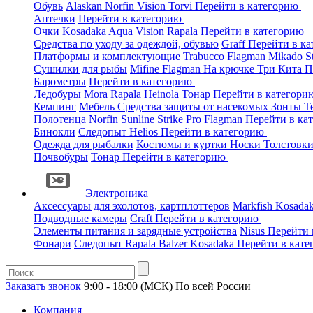
Обувь
Alaskan
Norfin
Vision
Torvi
Перейти в категорию
Аптечки
Перейти в категорию
Очки
Kosadaka
Aqua
Vision
Rapala
Перейти в категорию
Средства по уходу за одеждой, обувью
Graff
Перейти в к
Платформы и комплектующие
Trabucco
Flagman
Mikado
S
Сушилки для рыбы
Mifine
Flagman
На крючке
Три Кита
П
Барометры
Перейти в категорию
Ледобуры
Mora
Rapala
Heinola
Тонар
Перейти в категор
Кемпинг
Мебель
Средства защиты от насекомых
Зонты
Т
Полотенца
Norfin
Sunline
Strike Pro
Flagman
Перейти в ка
Бинокли
Следопыт
Helios
Перейти в категорию
Одежда для рыбалки
Костюмы и куртки
Носки
Толстовк
Почвобуры
Тонар
Перейти в категорию
Электроника
Аксессуары для эхолотов, картплоттеров
Markfish
Kosada
Подводные камеры
Craft
Перейти в категорию
Элементы питания и зарядные устройства
Nisus
Перейти 
Фонари
Следопыт
Rapala
Balzer
Kosadaka
Перейти в кат
Заказать звонок
9:00 - 18:00 (МСК)
По всей России
Компания