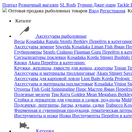
Портал
Розничный магазин
SL Rods
Турнир Джиг-пари
Tackle 
Оптовая продажа рыболовных товаров
Вход
Регистрация
Kn
Каталог
Аксессуары рыболовные
Весы
Kosadaka
Rapala
Stonfo
Berkley
Перейти в категори
Аксессуары зимние
Siweida
Kosadaka
Liman Fish
Яман
Пе
Глубиномеры
Stonfo
Cralusso
Flagman
Guru
Перейти в ка
Сигнализаторы поклевки
Kosadaka
Korda
Stinger
Bushido
Квоки
Akara
Перейти в категорию
Кружки, жерлицы, емкости для живца, аэраторы
Тонар
Т
Аксессуары и материалы троллинговые
Akara
Stinger
Sav
Аксессуары для карповой ловли
Lion Baits
Korda
Prologic
Аксессуары и материалы нахлыстовые
Kosadaka
Vision
St
Отцепы
Fish Gold
Spinningline
Пирс Мастер
Яман
Перейт
Полезные мелочи
Три Кита
Golden Mean
Megabass
Berkle
Стойки и держатели для удилищ и садков, род-поды
Mid
Подсачеки, липгрипы, багры, куканы, садки
Trabucco
Kos
Фирменная и сувенирная продукция, тематическая литера
Инструменты и ножи
Ножи
Инструменты
Перейти в кат
Катушки