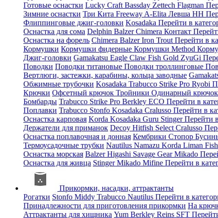
Готовые оснастки
Lucky Craft
Bassday
Zettech
Flagman
Пер
Зимние оснастки
Три Кита
Freeway
A-Elita
Левша НН
Пер
Флиппинговые джиг-головки
Kosadaka
Перейти в катег
Оснастка для сома
Delphin
Balzer
Chimera
Контакт
Перейт
Оснастка на форель
Chimera
Balzer
Iron Trout
Перейти в к
Кормушки
Кормушки фидерные
Кормушки Method
Корму
Джиг-головки
Gamakatsu
Eagle Claw
Fish Gold
ZyuGi
Пер
Поводки
Поводки титановые
Поводки троллинговые
Пов
Вертлюги, застежки, карабины, кольца заводные
Gamakat
Обжимные трубочки
Kosadaka
Trabucco
Strike Pro
Ryobi
П
Крючки
Офсетный крючок
Тройники
Одинарный крючо
Бомбарды
Trabucco
Strike Pro
Berkley
ECO
Перейти в кат
Поплавки
Trabucco
Stonfo
Kosadaka
Cralusso
Перейти в к
Оснастка карповая
Korda
Kosadaka
Guru
Stinger
Перейти 
Держатели для приманок
Decoy
Hitfish
Select
Cralusso
Пер
Оснастка поплавочная и донная
Кембрики
Стопор
Буси
Термоусадочные трубки
Nautilus
Namazu
Korda
Liman Fis
Оснастка морская
Balzer
Higashi
Savage Gear
Mikado
Пере
Оснастка для живца
Stinger
Mikado
Mifine
Перейти в кат
Прикормки, насадки, аттрактанты
Рогатки
Stonfo
Middy
Trabucco
Nautilus
Перейти в катего
Принадлежности для приготовления прикормки
На крюч
Аттрактанты для хищника
Yum
Berkley
Reins
SFT
Перейт