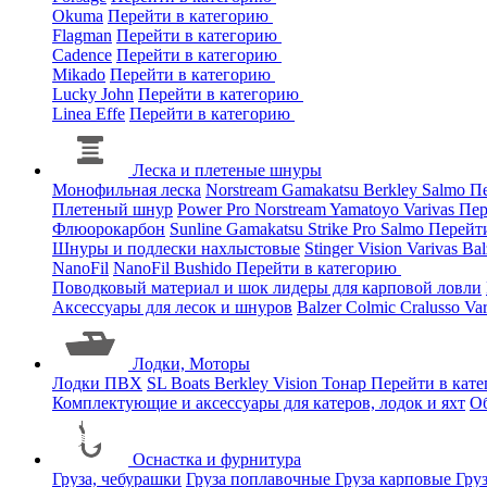
Okuma
Перейти в категорию
Flagman
Перейти в категорию
Cadence
Перейти в категорию
Mikado
Перейти в категорию
Lucky John
Перейти в категорию
Linea Effe
Перейти в категорию
Леска и плетеные шнуры
Монофильная леска
Norstream
Gamakatsu
Berkley
Salmo
Пе
Плетеный шнур
Power Pro
Norstream
Yamatoyo
Varivas
Пер
Флюорокарбон
Sunline
Gamakatsu
Strike Pro
Salmo
Перейт
Шнуры и подлески нахлыстовые
Stinger
Vision
Varivas
Bal
NanoFil
NanoFil
Bushido
Перейти в категорию
Поводковый материал и шок лидеры для карповой ловли
Аксессуары для лесок и шнуров
Balzer
Colmic
Cralusso
Va
Лодки, Моторы
Лодки ПВХ
SL Boats
Berkley
Vision
Тонар
Перейти в кат
Комплектующие и аксессуары для катеров, лодок и яхт
О
Оснастка и фурнитура
Груза, чебурашки
Груза поплавочные
Груза карповые
Гру