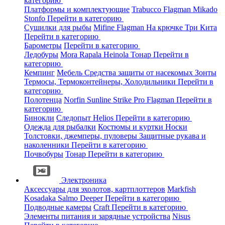
категорию
Платформы и комплектующие
Trabucco
Flagman
Mikado
Stonfo
Перейти в категорию
Сушилки для рыбы
Mifine
Flagman
На крючке
Три Кита
Перейти в категорию
Барометры
Перейти в категорию
Ледобуры
Mora
Rapala
Heinola
Тонар
Перейти в
категорию
Кемпинг
Мебель
Средства защиты от насекомых
Зонты
Термосы, Термоконтейнеры, Холодильники
Перейти в
категорию
Полотенца
Norfin
Sunline
Strike Pro
Flagman
Перейти в
категорию
Бинокли
Следопыт
Helios
Перейти в категорию
Одежда для рыбалки
Костюмы и куртки
Носки
Толстовки, джемперы, пуловеры
Защитные рукава и
наколенники
Перейти в категорию
Почвобуры
Тонар
Перейти в категорию
Электроника
Аксессуары для эхолотов, картплоттеров
Markfish
Kosadaka
Salmo
Deeper
Перейти в категорию
Подводные камеры
Craft
Перейти в категорию
Элементы питания и зарядные устройства
Nisus