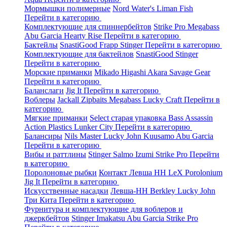
Мормышки полимерные
Nord Water's
Liman Fish
Перейти в категорию
Комплектующие для спиннербейтов
Strike Pro
Megabass
Abu Garcia
Hearty Rise
Перейти в категорию
Бактейлы
SnastiGood
Frapp
Stinger
Перейти в категорию
Комплектующие для бактейлов
SnastiGood
Stinger
Перейти в категорию
Морские приманки
Mikado
Higashi
Akara
Savage Gear
Перейти в категорию
Баланслаги
Jig It
Перейти в категорию
Воблеры
Jackall
Zipbaits
Megabass
Lucky Craft
Перейти в
категорию
Мягкие приманки
Select старая упаковка
Bass Assassin
Action Plastics
Lunker City
Перейти в категорию
Балансиры
Nils Master
Lucky John
Kuusamo
Abu Garcia
Перейти в категорию
Вибы и раттлины
Stinger
Salmo
Izumi
Strike Pro
Перейти
в категорию
Поролоновые рыбки
Контакт
Левша НН
LeX Porolonium
Jig It
Перейти в категорию
Искусственные насадки
Левша-НН
Berkley
Lucky John
Три Кита
Перейти в категорию
Фурнитура и комплектующие для воблеров и
джеркбейтов
Stinger
Imakatsu
Abu Garcia
Strike Pro