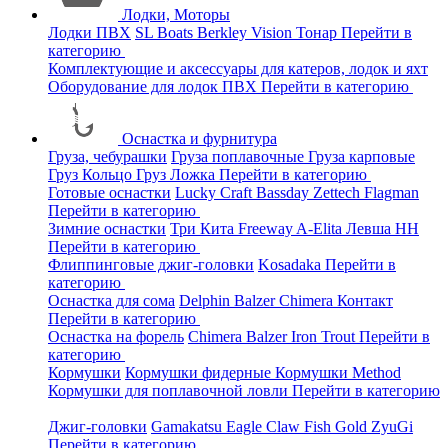
Лодки, Моторы
Лодки ПВХ
SL Boats
Berkley
Vision
Тонар
Перейти в
категорию
Комплектующие и аксессуары для катеров, лодок и яхт
Оборудование для лодок ПВХ
Перейти в категорию
Оснастка и фурнитура
Груза, чебурашки
Груза поплавочные
Груза карповые
Груз Кольцо
Груз Ложка
Перейти в категорию
Готовые оснастки
Lucky Craft
Bassday
Zettech
Flagman
Перейти в категорию
Зимние оснастки
Три Кита
Freeway
A-Elita
Левша НН
Перейти в категорию
Флиппинговые джиг-головки
Kosadaka
Перейти в
категорию
Оснастка для сома
Delphin
Balzer
Chimera
Контакт
Перейти в категорию
Оснастка на форель
Chimera
Balzer
Iron Trout
Перейти в
категорию
Кормушки
Кормушки фидерные
Кормушки Method
Кормушки для поплавочной ловли
Перейти в категорию
Джиг-головки
Gamakatsu
Eagle Claw
Fish Gold
ZyuGi
Перейти в категорию