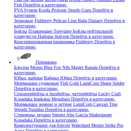
Fish
Перейти в категорию
PVA System
Korda
Prologic
Stonfo
Guru
Перейти в
категорию
Зерновые
Fishberry
Pelican
Lion Baits
Dunaev
Перейти в
категорию
Бойлы
Плавающие
Тонущие
Бойлы нейтральной
плавучести
Наборы бойлов
Перейти в категорию
Консервированная прикормка
Fishberry
Перейти в
категорию
Приманки
Блесны
Mepps
Blue Fox
Nils Master
Rapala
Перейти в
категорию
Юбки, вабики
Вабики
Юбки
Перейти в категорию
Мормышки судаковые
Fish Gold
LumiCom
Shape
Spider
Перейти в категорию
Спиннербейты и баззбейты, чаттербейты
Lucky Craft
Kosadaka
Imakatsu
Megabass
Перейти в категорию
Мормышки зимние и летние
LumiCom
Санхар
True
Weight
Nautilus
Перейти в категорию
Стримеры, мушки
Stinger
Abu Garcia
Shakespeare
Kosadaka
Перейти в категорию
Комплектующие для блесен
Waterland
Mepps
Strike Pro
Aqua
Перейти в категорию