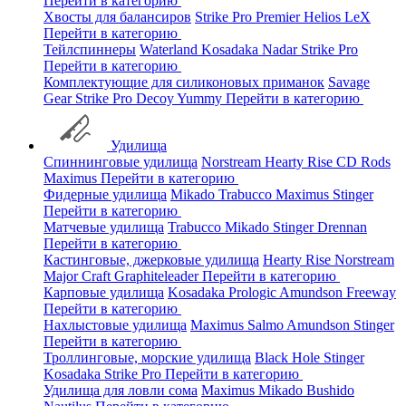
Перейти в категорию
Хвосты для балансиров
Strike Pro
Premier
Helios
LeX
Перейти в категорию
Тейлспиннеры
Waterland
Kosadaka
Nadar
Strike Pro
Перейти в категорию
Комплектующие для силиконовых приманок
Savage
Gear
Strike Pro
Decoy
Yummy
Перейти в категорию
Удилища
Спиннинговые удилища
Norstream
Hearty Rise
CD Rods
Maximus
Перейти в категорию
Фидерные удилища
Mikado
Trabucco
Maximus
Stinger
Перейти в категорию
Матчевые удилища
Trabucco
Mikado
Stinger
Drennan
Перейти в категорию
Кастинговые, джерковые удилища
Hearty Rise
Norstream
Major Craft
Graphiteleader
Перейти в категорию
Карповые удилища
Kosadaka
Prologic
Amundson
Freeway
Перейти в категорию
Нахлыстовые удилища
Maximus
Salmo
Amundson
Stinger
Перейти в категорию
Троллинговые, морские удилища
Black Hole
Stinger
Kosadaka
Strike Pro
Перейти в категорию
Удилища для ловли сома
Maximus
Mikado
Bushido