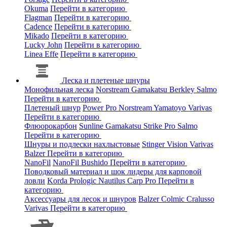
Okuma
Перейти в категорию
Flagman
Перейти в категорию
Cadence
Перейти в категорию
Mikado
Перейти в категорию
Lucky John
Перейти в категорию
Linea Effe
Перейти в категорию
Леска и плетеные шнуры
Монофильная леска
Norstream
Gamakatsu
Berkley
Salmo
Перейти в категорию
Плетеный шнур
Power Pro
Norstream
Yamatoyo
Varivas
Перейти в категорию
Флюорокарбон
Sunline
Gamakatsu
Strike Pro
Salmo
Перейти в категорию
Шнуры и подлески нахлыстовые
Stinger
Vision
Varivas
Balzer
Перейти в категорию
NanoFil
NanoFil
Bushido
Перейти в категорию
Поводковый материал и шок лидеры для карповой
ловли
Korda
Prologic
Nautilus
Carp Pro
Перейти в
категорию
Аксессуары для лесок и шнуров
Balzer
Colmic
Cralusso
Varivas
Перейти в категорию