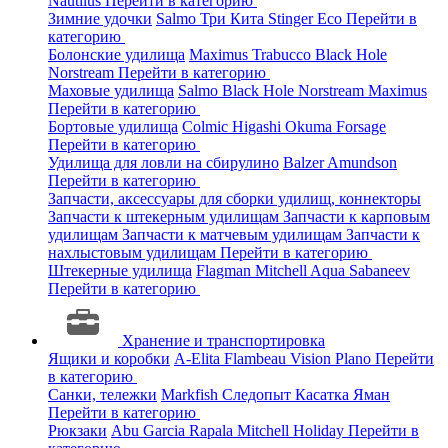
Nautilus
Перейти в категорию
Зимние удочки
Salmo
Три Кита
Stinger
Eco
Перейти в
категорию
Болонские удилища
Maximus
Trabucco
Black Hole
Norstream
Перейти в категорию
Маховые удилища
Salmo
Black Hole
Norstream
Maximus
Перейти в категорию
Бортовые удилища
Colmic
Higashi
Okuma
Forsage
Перейти в категорию
Удилища для ловли на сбирулино
Balzer
Amundson
Перейти в категорию
Запчасти, аксессуары для сборки удилищ, коннекторы
Запчасти к штекерным удилищам
Запчасти к карповым
удилищам
Запчасти к матчевым удилищам
Запчасти к
нахлыстовым удилищам
Перейти в категорию
Штекерные удилища
Flagman
Mitchell
Aqua
Sabaneev
Перейти в категорию
Хранение и транспортировка
Ящики и коробки
A-Elita
Flambeau
Vision
Plano
Перейти
в категорию
Санки, тележки
Markfish
Следопыт
Касатка
Яман
Перейти в категорию
Рюкзаки
Abu Garcia
Rapala
Mitchell
Holiday
Перейти в