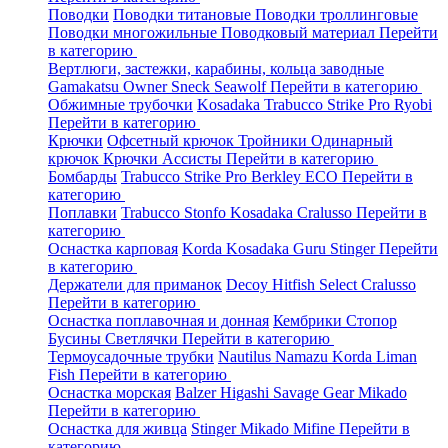
Поводки
Поводки титановые
Поводки троллинговые
Поводки многожильные
Поводковый материал
Перейти
в категорию
Вертлюги, застежки, карабины, кольца заводные
Gamakatsu
Owner
Sneck
Seawolf
Перейти в категорию
Обжимные трубочки
Kosadaka
Trabucco
Strike Pro
Ryobi
Перейти в категорию
Крючки
Офсетный крючок
Тройники
Одинарный
крючок
Крючки Ассисты
Перейти в категорию
Бомбарды
Trabucco
Strike Pro
Berkley
ECO
Перейти в
категорию
Поплавки
Trabucco
Stonfo
Kosadaka
Cralusso
Перейти в
категорию
Оснастка карповая
Korda
Kosadaka
Guru
Stinger
Перейти
в категорию
Держатели для приманок
Decoy
Hitfish
Select
Cralusso
Перейти в категорию
Оснастка поплавочная и донная
Кембрики
Стопор
Бусины
Светлячки
Перейти в категорию
Термоусадочные трубки
Nautilus
Namazu
Korda
Liman
Fish
Перейти в категорию
Оснастка морская
Balzer
Higashi
Savage Gear
Mikado
Перейти в категорию
Оснастка для живца
Stinger
Mikado
Mifine
Перейти в
категорию