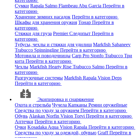
категорию
Сумки
Rapala
Salmo
Flambeau
Abu Garcia
Перейти в
категорию
Хранение зимних насадок
Перейти в категорию
Шкафы для хранения оружия
Тонар
Перейти в
категорию
Стяжки для груза
Premier
Следопыт
Перейти в
категорию
Тубусы, чехлы и стяжки для удилищ
Markfish
Sabaneev
Trabucco
Spinningline
Перейти в категорию
Мотовила и поводочницы
Carp Pro
Stonfo
Trabucco
Три
кита
Перейти в категорию
Чехлы
Markfish
Hearty Rise
Trabucco
Salmo
Перейти в
категорию
Разгрузочные системы
Markfish
Rapala
Vision
Deps
Перейти в категорию
Экипировка и снаряжение
Охота и стрельба
Чучела
Капканы
Ремни оружейные
Средства по уходу за оружием
Перейти в категорию
Обувь
Alaskan
Norfin
Vision
Torvi
Перейти в категорию
Аптечки
Перейти в категорию
Очки
Kosadaka
Aqua
Vision
Rapala
Перейти в категорию
Средства по уходу за одеждой, обувью
Graff
Перейти в