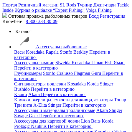
Портал
Розничный магазин
SL Rods
Турнир Джиг-пари
Tackle
Inside
Журнал о рыбалке “Expert Fishing”
Volga Fishing
Оптовая продажа рыболовных товаров
Вход
Регистрация
Knowhere
8-800-333-30-09
Каталог
Аксессуары рыболовные
Весы
Kosadaka
Rapala
Stonfo
Berkley
Перейти в
категорию
Аксессуары зимние
Siweida
Kosadaka
Liman Fish
Яман
Перейти в категорию
Глубиномеры
Stonfo
Cralusso
Flagman
Guru
Перейти в
категорию
Сигнализаторы поклевки
Kosadaka
Korda
Stinger
Bushido
Перейти в категорию
Квоки
Akara
Перейти в категорию
Кружки, жерлицы, емкости для живца, аэраторы
Тонар
Три кита
A-Elita
Stinger
Перейти в категорию
Аксессуары и материалы троллинговые
Akara
Stinger
Savage Gear
Перейти в категорию
Аксессуары для карповой ловли
Lion Baits
Korda
Prologic
Nautilus
Перейти в категорию
Аксессуары и материалы нахлыстовые
Kosadaka
Vision