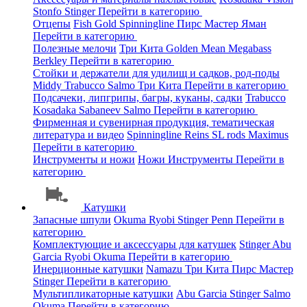
Stonfo
Stinger
Перейти в категорию
Отцепы
Fish Gold
Spinningline
Пирс Мастер
Яман
Перейти в категорию
Полезные мелочи
Три Кита
Golden Mean
Megabass
Berkley
Перейти в категорию
Стойки и держатели для удилищ и садков, род-поды
Middy
Trabucco
Salmo
Три Кита
Перейти в категорию
Подсачеки, липгрипы, багры, куканы, садки
Trabucco
Kosadaka
Sabaneev
Salmo
Перейти в категорию
Фирменная и сувенирная продукция, тематическая
литература и видео
Spinningline
Reins
SL rods
Maximus
Перейти в категорию
Инструменты и ножи
Ножи
Инструменты
Перейти в
категорию
Катушки
Запасные шпули
Okuma
Ryobi
Stinger
Penn
Перейти в
категорию
Комплектующие и аксессуары для катушек
Stinger
Abu
Garcia
Ryobi
Okuma
Перейти в категорию
Инерционные катушки
Namazu
Три Кита
Пирс Мастер
Stinger
Перейти в категорию
Мультипликаторные катушки
Abu Garcia
Stinger
Salmo
Okuma
Перейти в категорию