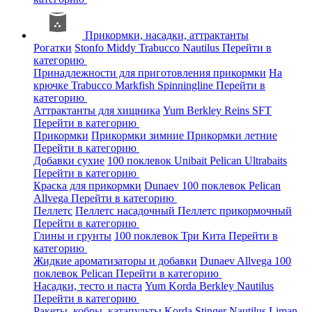
Прикормки, насадки, аттрактанты
Рогатки
Stonfo
Middy
Trabucco
Nautilus
Перейти в
категорию
Принадлежности для приготовления прикормки
На
крючке
Trabucco
Markfish
Spinningline
Перейти в
категорию
Аттрактанты для хищника
Yum
Berkley
Reins
SFT
Перейти в категорию
Прикормки
Прикормки зимние
Прикормки летние
Перейти в категорию
Добавки сухие
100 поклевок
Unibait
Pelican
Ultrabaits
Перейти в категорию
Краска для прикормки
Dunaev
100 поклевок
Pelican
Allvega
Перейти в категорию
Пеллетс
Пеллетс насадочный
Пеллетс прикормочный
Перейти в категорию
Глины и грунты
100 поклевок
Три Кита
Перейти в
категорию
Жидкие ароматизаторы и добавки
Dunaev
Allvega
100
поклевок
Pelican
Перейти в категорию
Насадки, тесто и паста
Yum
Korda
Berkley
Nautilus
Перейти в категорию
Ракеты, кобры, катапульты
Korda
Stinger
Nautilus
Liman