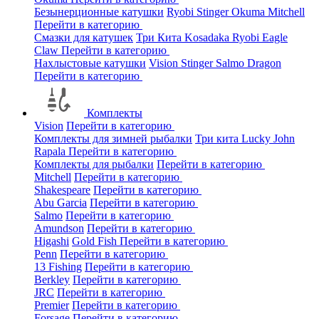
Безынерционные катушки
Ryobi
Stinger
Okuma
Mitchell
Перейти в категорию
Смазки для катушек
Три Кита
Kosadaka
Ryobi
Eagle
Claw
Перейти в категорию
Нахлыстовые катушки
Vision
Stinger
Salmo
Dragon
Перейти в категорию
Комплекты
Vision
Перейти в категорию
Комплекты для зимней рыбалки
Три кита
Lucky John
Rapala
Перейти в категорию
Комплекты для рыбалки
Перейти в категорию
Mitchell
Перейти в категорию
Shakespeare
Перейти в категорию
Abu Garcia
Перейти в категорию
Salmo
Перейти в категорию
Amundson
Перейти в категорию
Higashi
Gold Fish
Перейти в категорию
Penn
Перейти в категорию
13 Fishing
Перейти в категорию
Berkley
Перейти в категорию
JRC
Перейти в категорию
Premier
Перейти в категорию
Forsage
Перейти в категорию