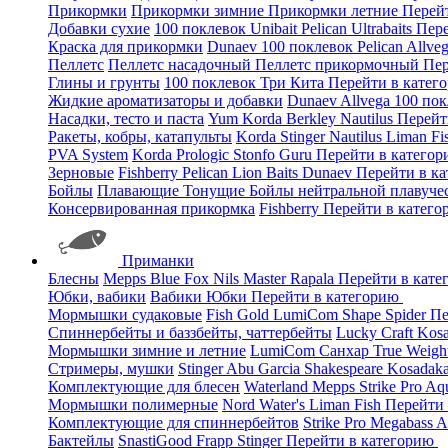
Прикормки
Прикормки зимние
Прикормки летние
Перей
Добавки сухие
100 поклевок
Unibait
Pelican
Ultrabaits
Пере
Краска для прикормки
Dunaev
100 поклевок
Pelican
Allve
Пеллетс
Пеллетс насадочный
Пеллетс прикормочный
Пер
Глины и грунты
100 поклевок
Три Кита
Перейти в катег
Жидкие ароматизаторы и добавки
Dunaev
Allvega
100 по
Насадки, тесто и паста
Yum
Korda
Berkley
Nautilus
Перейт
Ракеты, кобры, катапульты
Korda
Stinger
Nautilus
Liman Fi
PVA System
Korda
Prologic
Stonfo
Guru
Перейти в катего
Зерновые
Fishberry
Pelican
Lion Baits
Dunaev
Перейти в к
Бойлы
Плавающие
Тонущие
Бойлы нейтральной плавуче
Консервированная прикормка
Fishberry
Перейти в катег
Приманки
Блесны
Mepps
Blue Fox
Nils Master
Rapala
Перейти в кат
Юбки, вабики
Вабики
Юбки
Перейти в категорию
Мормышки судаковые
Fish Gold
LumiCom
Shape
Spider
Пе
Спиннербейты и баззбейты, чаттербейты
Lucky Craft
Kos
Мормышки зимние и летние
LumiCom
Санхар
True Weigh
Стримеры, мушки
Stinger
Abu Garcia
Shakespeare
Kosadak
Комплектующие для блесен
Waterland
Mepps
Strike Pro
Aq
Мормышки полимерные
Nord Water's
Liman Fish
Перейти
Комплектующие для спиннербейтов
Strike Pro
Megabass
A
Бактейлы
SnastiGood
Frapp
Stinger
Перейти в категорию