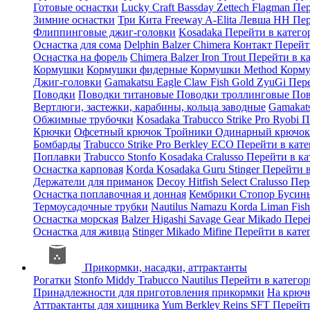
Готовые оснастки
Lucky Craft
Bassday
Zettech
Flagman
Пер
Зимние оснастки
Три Кита
Freeway
A-Elita
Левша НН
Пер
Флиппинговые джиг-головки
Kosadaka
Перейти в катег
Оснастка для сома
Delphin
Balzer
Chimera
Контакт
Перейт
Оснастка на форель
Chimera
Balzer
Iron Trout
Перейти в к
Кормушки
Кормушки фидерные
Кормушки Method
Корму
Джиг-головки
Gamakatsu
Eagle Claw
Fish Gold
ZyuGi
Пер
Поводки
Поводки титановые
Поводки троллинговые
Пов
Вертлюги, застежки, карабины, кольца заводные
Gamakat
Обжимные трубочки
Kosadaka
Trabucco
Strike Pro
Ryobi
П
Крючки
Офсетный крючок
Тройники
Одинарный крючо
Бомбарды
Trabucco
Strike Pro
Berkley
ECO
Перейти в кат
Поплавки
Trabucco
Stonfo
Kosadaka
Cralusso
Перейти в к
Оснастка карповая
Korda
Kosadaka
Guru
Stinger
Перейти 
Держатели для приманок
Decoy
Hitfish
Select
Cralusso
Пер
Оснастка поплавочная и донная
Кембрики
Стопор
Буси
Термоусадочные трубки
Nautilus
Namazu
Korda
Liman Fis
Оснастка морская
Balzer
Higashi
Savage Gear
Mikado
Пере
Оснастка для живца
Stinger
Mikado
Mifine
Перейти в кат
Прикормки, насадки, аттрактанты
Рогатки
Stonfo
Middy
Trabucco
Nautilus
Перейти в катего
Принадлежности для приготовления прикормки
На крюч
Аттрактанты для хищника
Yum
Berkley
Reins
SFT
Перейт