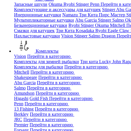
Запасные шпули
Okuma
Ryobi
Stinger
Penn
Перейти в кат
Комплектующие и аксессуары для катушек
Stinger
Abu Ga
Инерционные катушки
Namazu
Три Кита
Пирс Мастер
St
Мультипликаторные катушки
Abu Garcia
Stinger
Salmo
O
Безынерционные катушки
Ryobi
Stinger
Okuma
Mitchell
Пе
Смазки для катушек
Три Кита
Kosadaka
Ryobi
Eagle Claw
Нахлыстовые катушки
Vision
Stinger
Salmo
Dragon
Перейт
Комплекты
Vision
Перейти в категорию
Комплекты для зимней рыбалки
Три кита
Lucky John
Rap
Комплекты для рыбалки
Перейти в категорию
Mitchell
Перейти в категорию
Shakespeare
Перейти в категорию
Abu Garcia
Перейти в категорию
Salmo
Перейти в категорию
Amundson
Перейти в категорию
Higashi
Gold Fish
Перейти в категорию
Penn
Перейти в категорию
13 Fishing
Перейти в категорию
Berkley
Перейти в категорию
JRC
Перейти в категорию
Premier
Перейти в категорию
Forsage
Перейти в категорию