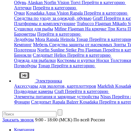
Обувь
Alaskan
Norfin
Vision
Torvi
Перейти в категорию
Аптечки
Перейти в категорию
Очки
Kosadaka
Aqua
Vision
Rapala
Перейти в категорию
Средства по уходу за одеждой, обувью
Graff
Перейти в к
Платформы и комплектующие
Trabucco
Flagman
Mikado
S
Сушилки для рыбы
Mifine
Flagman
На крючке
Три Кита
П
Барометры
Перейти в категорию
Ледобуры
Mora
Rapala
Heinola
Тонар
Перейти в категор
Кемпинг
Мебель
Средства защиты от насекомых
Зонты
Т
Полотенца
Norfin
Sunline
Strike Pro
Flagman
Перейти в ка
Бинокли
Следопыт
Helios
Перейти в категорию
Одежда для рыбалки
Костюмы и куртки
Носки
Толстовк
Почвобуры
Тонар
Перейти в категорию
Электроника
Аксессуары для эхолотов, картплоттеров
Markfish
Kosada
Подводные камеры
Craft
Перейти в категорию
Элементы питания и зарядные устройства
Nisus
Перейти 
Фонари
Следопыт
Rapala
Balzer
Kosadaka
Перейти в кат
Заказать звонок
9:00 - 18:00 (МСК)
По всей России
Компания