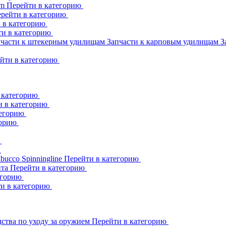
am
Перейти в категорию
рейти в категорию
 в категорию
ти в категорию
пчасти к штекерным удилищам
Запчасти к карповым удилищам
З
йти в категорию
 категорию
и в категорию
тегорию
горию
ю
ю
abucco
Spinningline
Перейти в категорию
ита
Перейти в категорию
егорию
и в категорию
ства по уходу за оружием
Перейти в категорию