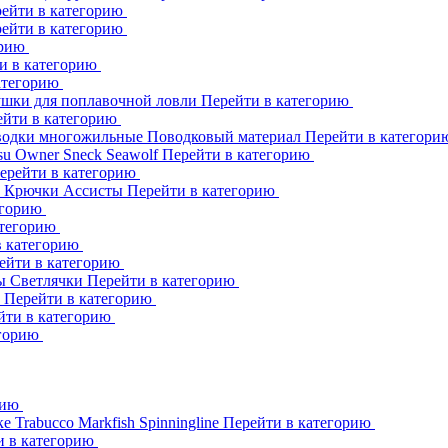
ейти в категорию
ейти в категорию
орию
и в категорию
атегорию
шки для поплавочной ловли
Перейти в категорию
ейти в категорию
одки многожильные
Поводковый материал
Перейти в категор
su
Owner
Sneck
Seawolf
Перейти в категорию
ерейти в категорию
к
Крючки Ассисты
Перейти в категорию
егорию
атегорию
в категорию
ейти в категорию
ны
Светлячки
Перейти в категорию
h
Перейти в категорию
йти в категорию
егорию
рию
ке
Trabucco
Markfish
Spinningline
Перейти в категорию
и в категорию