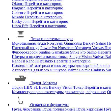
Okuma
Перейти в категорию
Flagman
Перейти в категорию
Cadence
Перейти в категорию
Mikado
Перейти в категорию
Lucky John
Перейти в категорию
Linea Effe
Перейти в категорию
Леска и плетеные шнуры
Монофильная леска
Norstream
Gamakatsu
Berkley
Salmo
Пе
Плетеный шнур
Power Pro
Norstream
Yamatoyo
Varivas
Пер
Флюорокарбон
Sunline
Gamakatsu
Strike Pro
Salmo
Перейт
Шнуры и подлески нахлыстовые
Stinger
Vision
Varivas
Bal
NanoFil
NanoFil
Bushido
Перейти в категорию
Поводковый материал и шок лидеры для карповой ловли
Аксессуары для лесок и шнуров
Balzer
Colmic
Cralusso
Va
Лодки, Моторы
Лодки ПВХ
SL Boats
Berkley
Vision
Тонар
Перейти в кат
Комплектующие и аксессуары для катеров, лодок и яхт
О
Оснастка и фурнитура
Груза, чебурашки
Груза поплавочные
Груза карповые
Гру