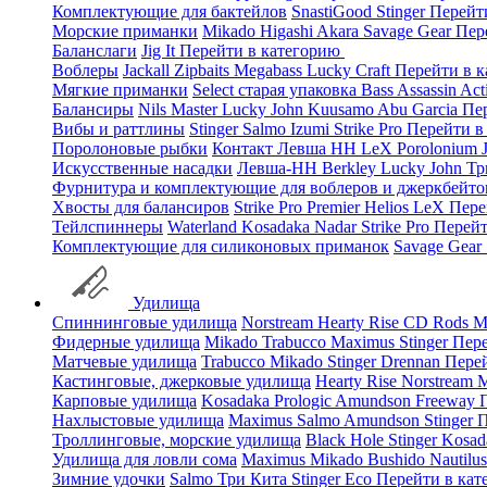
Комплектующие для бактейлов
SnastiGood
Stinger
Перейт
Морские приманки
Mikado
Higashi
Akara
Savage Gear
Пер
Баланслаги
Jig It
Перейти в категорию
Воблеры
Jackall
Zipbaits
Megabass
Lucky Craft
Перейти в 
Мягкие приманки
Select старая упаковка
Bass Assassin
Act
Балансиры
Nils Master
Lucky John
Kuusamo
Abu Garcia
Пе
Вибы и раттлины
Stinger
Salmo
Izumi
Strike Pro
Перейти в
Поролоновые рыбки
Контакт
Левша НН
LeX Porolonium
Искусственные насадки
Левша-НН
Berkley
Lucky John
Тр
Фурнитура и комплектующие для воблеров и джеркбейто
Хвосты для балансиров
Strike Pro
Premier
Helios
LeX
Пере
Тейлспиннеры
Waterland
Kosadaka
Nadar
Strike Pro
Перейт
Комплектующие для силиконовых приманок
Savage Gear
Удилища
Спиннинговые удилища
Norstream
Hearty Rise
CD Rods
M
Фидерные удилища
Mikado
Trabucco
Maximus
Stinger
Пере
Матчевые удилища
Trabucco
Mikado
Stinger
Drennan
Пере
Кастинговые, джерковые удилища
Hearty Rise
Norstream
M
Карповые удилища
Kosadaka
Prologic
Amundson
Freeway
Нахлыстовые удилища
Maximus
Salmo
Amundson
Stinger
П
Троллинговые, морские удилища
Black Hole
Stinger
Kosad
Удилища для ловли сома
Maximus
Mikado
Bushido
Nautilu
Зимние удочки
Salmo
Три Кита
Stinger
Eco
Перейти в ка