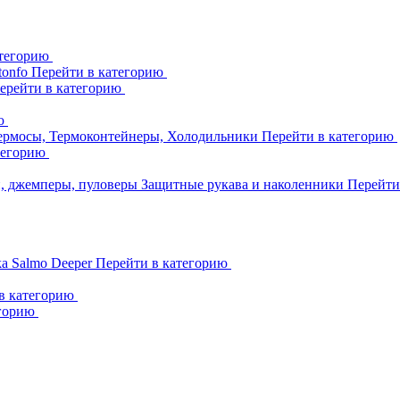
атегорию
tonfo
Перейти в категорию
ерейти в категорию
ию
ермосы, Термоконтейнеры, Холодильники
Перейти в категорию
тегорию
и, джемперы, пуловеры
Защитные рукава и наколенники
Перейти
ka
Salmo
Deeper
Перейти в категорию
в категорию
егорию