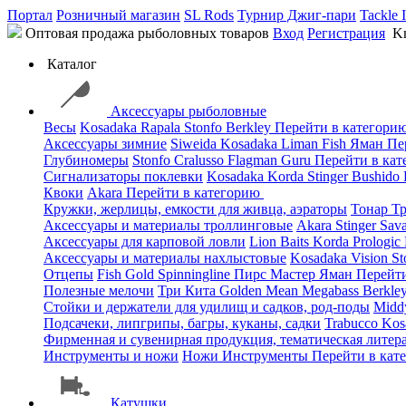
Портал
Розничный магазин
SL Rods
Турнир Джиг-пари
Tackle 
Оптовая продажа рыболовных товаров
Вход
Регистрация
Kn
Каталог
Аксессуары рыболовные
Весы
Kosadaka
Rapala
Stonfo
Berkley
Перейти в категори
Аксессуары зимние
Siweida
Kosadaka
Liman Fish
Яман
Пе
Глубиномеры
Stonfo
Cralusso
Flagman
Guru
Перейти в ка
Сигнализаторы поклевки
Kosadaka
Korda
Stinger
Bushido
Квоки
Akara
Перейти в категорию
Кружки, жерлицы, емкости для живца, аэраторы
Тонар
Т
Аксессуары и материалы троллинговые
Akara
Stinger
Sav
Аксессуары для карповой ловли
Lion Baits
Korda
Prologic
Аксессуары и материалы нахлыстовые
Kosadaka
Vision
St
Отцепы
Fish Gold
Spinningline
Пирс Мастер
Яман
Перейт
Полезные мелочи
Три Кита
Golden Mean
Megabass
Berkle
Стойки и держатели для удилищ и садков, род-поды
Mid
Подсачеки, липгрипы, багры, куканы, садки
Trabucco
Kos
Фирменная и сувенирная продукция, тематическая литера
Инструменты и ножи
Ножи
Инструменты
Перейти в кат
Катушки