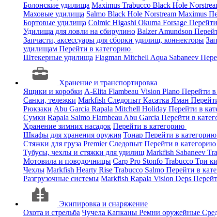
Болонские удилища
Maximus
Trabucco
Black Hole
Norstre
Маховые удилища
Salmo
Black Hole
Norstream
Maximus
Пе
Бортовые удилища
Colmic
Higashi
Okuma
Forsage
Перейти
Удилища для ловли на сбирулино
Balzer
Amundson
Перей
Запчасти, аксессуары для сборки удилищ, коннекторы
За
удилищам
Перейти в категорию
Штекерные удилища
Flagman
Mitchell
Aqua
Sabaneev
Пере
Хранение и транспортировка
Ящики и коробки
A-Elita
Flambeau
Vision
Plano
Перейти в
Санки, тележки
Markfish
Следопыт
Касатка
Яман
Перейт
Рюкзаки
Abu Garcia
Rapala
Mitchell
Holiday
Перейти в ка
Сумки
Rapala
Salmo
Flambeau
Abu Garcia
Перейти в кате
Хранение зимних насадок
Перейти в категорию
Шкафы для хранения оружия
Тонар
Перейти в категори
Стяжки для груза
Premier
Следопыт
Перейти в категори
Тубусы, чехлы и стяжки для удилищ
Markfish
Sabaneev
Tr
Мотовила и поводочницы
Carp Pro
Stonfo
Trabucco
Три к
Чехлы
Markfish
Hearty Rise
Trabucco
Salmo
Перейти в кат
Разгрузочные системы
Markfish
Rapala
Vision
Deps
Перейт
Экипировка и снаряжение
Охота и стрельба
Чучела
Капканы
Ремни оружейные
Сред