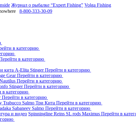
Inside
Журнал о рыбалке “Expert Fishing”
Volga Fishing
owhere
8-800-333-30-09
ю
рейти в категорию
тегорию
Перейти в категорию
ри кита
A-Elita
Stinger
Перейти в категорию
age Gear
Перейти в категорию
Nautilus
Перейти в категорию
onfo
Stinger
Перейти в категорию
и в категорию
y
Перейти в категорию
dy
Trabucco
Salmo
Три Кита
Перейти в категорию
adaka
Sabaneev
Salmo
Перейти в категорию
тура и видео
Spinningline
Reins
SL rods
Maximus
Перейти в кате
егорию